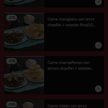
-
27
%
Carne mongliano con arroz
chaufan + wantan frito(10
unidades)
-
23
%
Carne champiñones con
arroza chaufan + wantan
frito(10 un)
-
29
%
Carne chitén con arroz