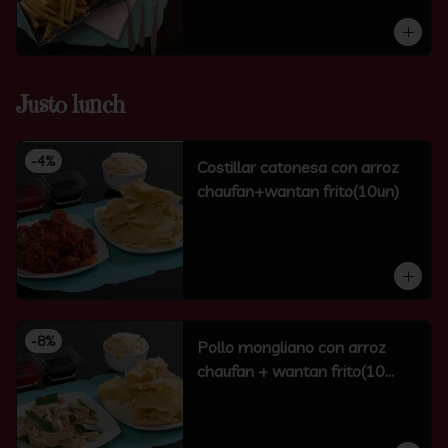
Justo lunch
-
4
%
Costillar catonesa con arroz
chaufan+wantan frito(10un)
-
8
%
Pollo mongliano con arroz
chaufan + wantan frito(10
unidades)