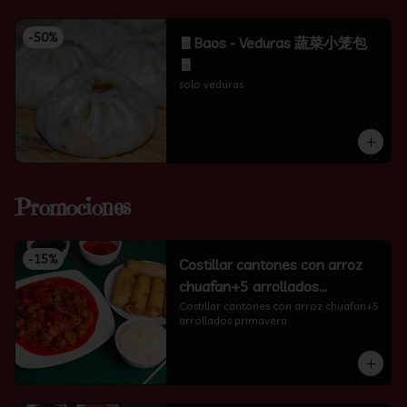
-
50
%
🧧Baos - Veduras 蔬菜小笼包
🧧
solo veduras
Promociones
-
15
%
Costillar cantones con arroz
chuafan+5 arrollados
primavera
Costillar cantones con arroz chuafan+5 
arrollados primavera