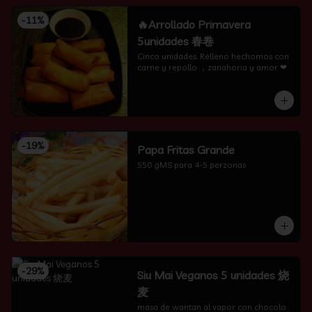
-
11
%
🔥Arrollado Primavera
5unidades 春卷
Cinco unidades. Relleno hechomos con 
carne y repollo ，zanahoria y amor ❤
-
19
%
Papa Fritas Grande
550 gMS para 4-5 perzonas
-
29
%
Siu Mai Veganos 5 unidades 烧
麦
masa de wantan al vapor con chocolo 