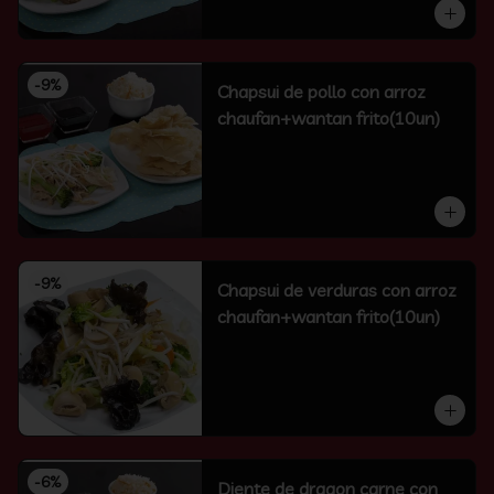
-
9
%
Chapsui de pollo con arroz
chaufan+wantan frito(10un)
-
9
%
Chapsui de verduras con arroz
chaufan+wantan frito(10un)
-
6
%
Diente de dragon carne con