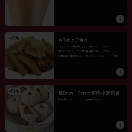
-
15
%
🔥Tabla China
Tres arrollado primavera，tres 
arrollado jamon y queso ，tres 
camaron madarin y diez wantan frito.
-
51
%
🧧Baos - Cerdo 鲜肉小笼包🧧
hecho con mano pan chino