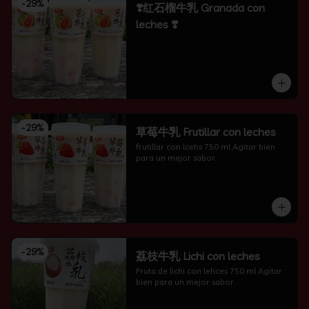
-
29
%
❣️红石榴牛乳 Granada con
leches ❣️
-
29
%
草莓牛乳 Frutillar con leches
frutillar con lcehs 750 ml Agitar bien 
para un mejor sabor.
-
29
%
荔枝牛乳 Lichi con leches
Fruta de lichi con lehces 750 ml Agitar 
bien para un mejor sabor.