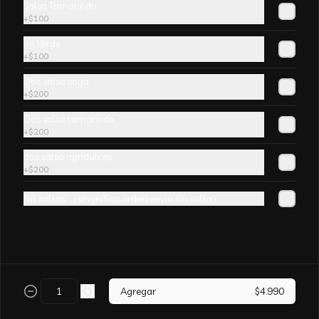
Salsa Tamarindo
champiñones y surtido de verduras. sin 
+
$100
aji
Ají Verde
+
$100
Dos salsa soya
+
$200
Arroz Chaufán CURRY
Dos salsa tamarindo
+
$200
dos salsa agridulces
+
$200
Sin salsas （singnifica orden envio sin salsa）
Arroz Chaufán Camarón
Arroz salteado con mucho  camarón y 
verduras
Agregar
$4.990