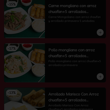
-
15
%
Carne mongliano con arroz
chuafan+5 arrollados
primavera
Carne Mongoliano con arroz chaufan 
y arrollado primavera 5 unidades.
-
17
%
Pollo mongliano con arroz
chuafan+5 arrollados
primavera
Pollo mongliano con arroz chuafan+5 
arrollados primavera
-
13
%
Arrollado Marisco Con Arroz
chuafan+5 arrollados
primavera
Arrollado Marisco Con Arroz 
chuafan+5 arrollados primavera