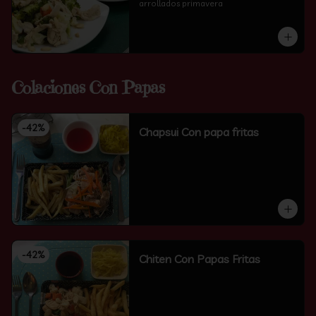
arrollados primavera
Colaciones Con Papas
-
42
%
Chapsui Con papa fritas
-
42
%
Chiten Con Papas Fritas