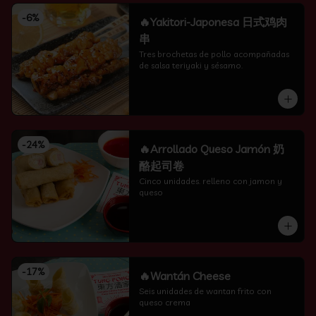
-
6
%
🔥Yakitori-Japonesa 日式鸡肉
串
Tres brochetas de pollo acompañadas 
de salsa teriyaki y sésamo.
-
24
%
🔥Arrollado Queso Jamón 奶
酪起司卷
Cinco unidades. relleno con jamon y 
queso
-
17
%
🔥Wantán Cheese
Seis unidades de wantan frito con 
queso crema