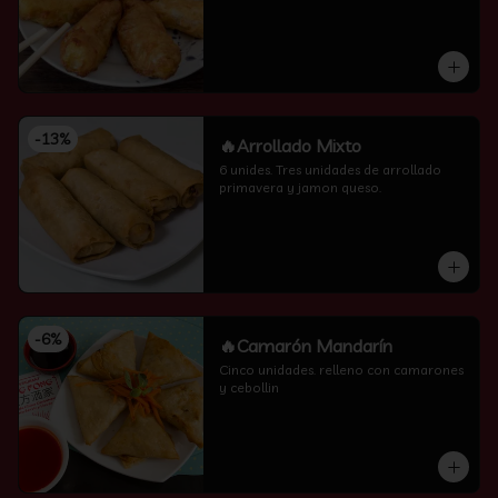
-
13
%
🔥Arrollado Mixto
6 unides. Tres unidades de arrollado 
primavera y jamon queso.
-
6
%
🔥Camarón Mandarín
Cinco unidades. relleno con camarones 
y cebollin