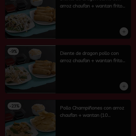
arroz chaufan + wantan frito
(10 un)
-
9
%
Diente de dragon pollo con
arroz chaufan + wantan frito
(10 un)
-
23
%
Pollo Champiñones con arroz
chaufan + wantan (10
unidades)