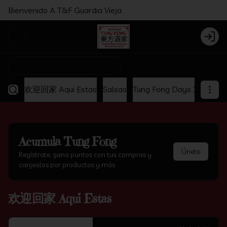
Bienvenido A T&F Guardia Vieja
Abrir menu de navegación
Login
¿Dónde quieres pedir?
欢迎回家 Aqui Estas
Salsas
Tung Fong Days 2x1
Ap
Acumula
Tung Fong
Únete
Regístrate, gana puntos con tus compras y
canjealos por productos y más
欢迎回家 Aqui Estas