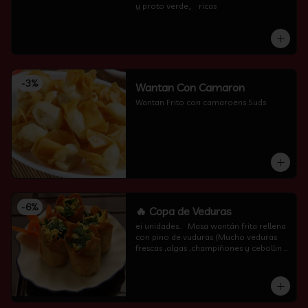
y proto verde。 ricas
-
3
%
Wantan Con Camaron
Wantan Frito con camaroens 5uds
-
6
%
🔥 Copa de Veduras
ei unidades..   Masa wantán frita rellena 
con pino de vuduras (Mucho veduras 
frescas ,algas ,champiñones y cebollin  
por encima )