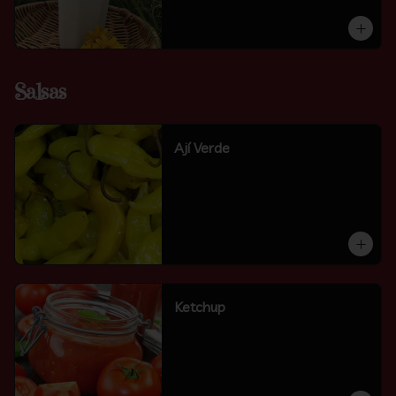
Salsas
Ají Verde
Ketchup