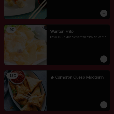
-
9
%
Wantan Frito
lleva 10 unidades wantan frito sin carne
-
13
%
🔥 Camaron Queso Madanrin