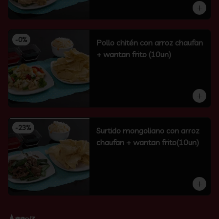
-
0
%
Pollo chitén con arroz chaufan
+ wantan frito (10un)
-
23
%
Surtido mongoliano con arroz
chaufan + wantan frito(10un)