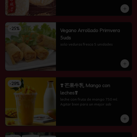
-
25
%
Vegano Arrollado Primvera
5uds
solo veduras fresca 5 unidades
-
29
%
❣️ 芒果牛乳 Mango con
leches❣️
leche con fruta de mango 750 ml 
Agitar bien para un mejor sab