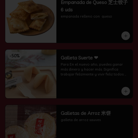
Empanada de Queso 芝士饺子
6 uds
empanada relleno con  queso
-
50
%
Galleta Suerte ❤
Para En el nuevo año, puedes ganar 
más dinero y hacer más. Significa 
trabajar felizmente y vivir feliz todos 
los días.
Galletas de Arroz 米饼
galleta de arroz sauves