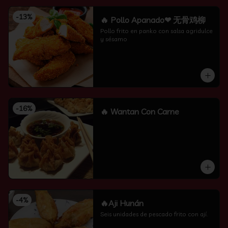
-
13
%
🔥 Pollo Apanado❤ 无骨鸡柳
Pollo frito en panko con salsa agridulce 
y sésamo
-
16
%
🔥 Wantan Con Carne
-
4
%
🔥Aji Hunán
Seis unidades de pescado frito con ají.