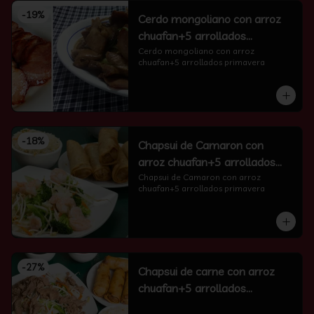
-
19
%
Cerdo mongoliano con arroz
chuafan+5 arrollados
primavera
Cerdo mongoliano con arroz 
chuafan+5 arrollados primavera
-
18
%
Chapsui de Camaron con
arroz chuafan+5 arrollados
primavera
Chapsui de Camaron con arroz 
chuafan+5 arrollados primavera
-
27
%
Chapsui de carne con arroz
chuafan+5 arrollados
primavera