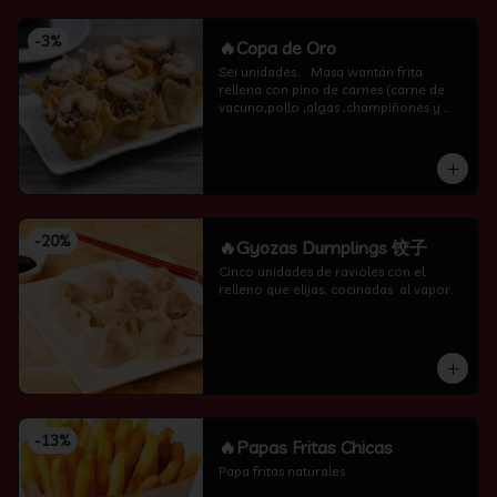
-
3
%
🔥Copa de Oro
Sei unidades..   Masa wantán frita 
rellena con pino de carnes (carne de 
vacuno,pollo ,algas ,champiñones y 
camarón por encima )
-
20
%
🔥Gyozas Dumplings 饺子
Cinco unidades de ravioles con el 
relleno que elijas, cocinadas  al vapor.
-
13
%
🔥Papas Fritas Chicas
Papa fritas naturales