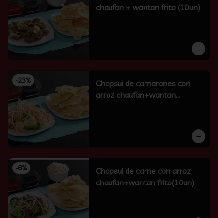
chaufan + wantan frito (10un)
-
23
%
Chapsui de camarones con
arroz chaufan+wantan
frito(10un)
-
6
%
Chapsui de carne con arroz
chaufan+wantan frito(10un)