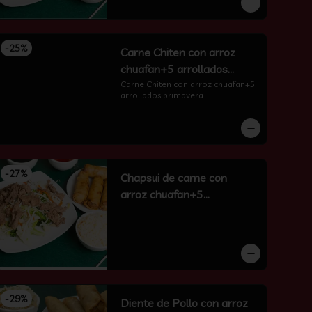
-
25
%
Carne Chiten con arroz
chuafan+5 arrollados
primavera
Carne Chiten con arroz chuafan+5 
arrollados primavera
-
27
%
Chapsui de carne con
arroz chuafan+5
arrollados primavera
-
29
%
Diente de Pollo con arroz