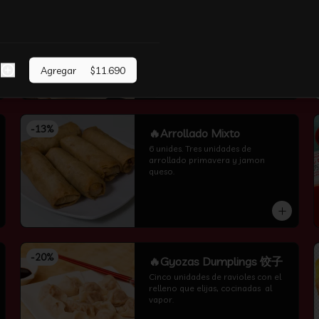
-
13
%
🔥 Pollo Apanado❤ 无骨鸡
柳
Pollo frito en panko con salsa 
agridulce y sésamo
Agregar
$11.690
-
13
%
🔥Arrollado Mixto
6 unides. Tres unidades de 
arrollado primavera y jamon 
queso.
-
20
%
🔥Gyozas Dumplings 饺子
Cinco unidades de ravioles con el 
relleno que elijas, cocinadas  al 
vapor.