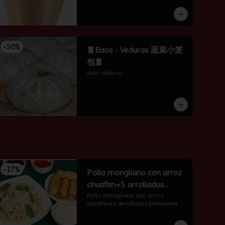
-
50
%
🧧Baos - Veduras 蔬菜小笼
包🧧
solo veduras
-
17
%
Pollo mongliano con arroz
chuafan+5 arrollados
primavera
Pollo mongliano con arroz 
chuafan+5 arrollados primavera