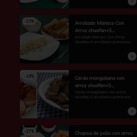
-
13
%
Arrollado Marisco Con
Arroz chuafan+5
arrollados primavera
Arrollado Marisco Con Arroz 
chuafan+5 arrollados primavera
-
19
%
Cerdo mongoliano con
arroz chuafan+5
arrollados primavera
Cerdo mongoliano con arroz 
chuafan+5 arrollados primavera
-
27
%
Chapsui de pollo con arroz