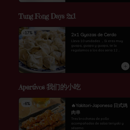
Tung Fong Days 2x1
-
17
%
2x1 Gyozas de Cerdo
Lleva 10 unidades ，Si eres muy 
guapa, guapa y guapa, te la 
regalamos a los dos seria 12 
unidades te amor
Apertivos 我们的小吃
-
6
%
🔥Yakitori-Japonesa 日式鸡
肉串
Tres brochetas de pollo 
acompañadas de salsa teriyaki y 
sésamo.