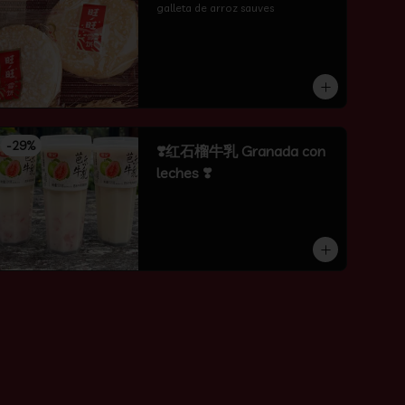
galleta de arroz sauves
-
29
%
❣️红石榴牛乳 Granada con
leches ❣️