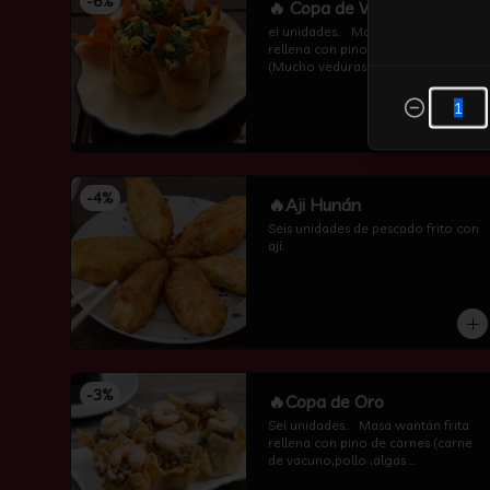
-
6
%
🔥 Copa de Veduras
ei unidades..   Masa wantán frita 
rellena con pino de vuduras 
(Mucho veduras frescas ,algas 
,champiñones y cebollin  por 
encima )
-
4
%
🔥Aji Hunán
Seis unidades de pescado frito con 
ají.
-
3
%
🔥Copa de Oro
Sei unidades..   Masa wantán frita 
rellena con pino de carnes (carne 
de vacuno,pollo ,algas 
,champiñones y camarón por 