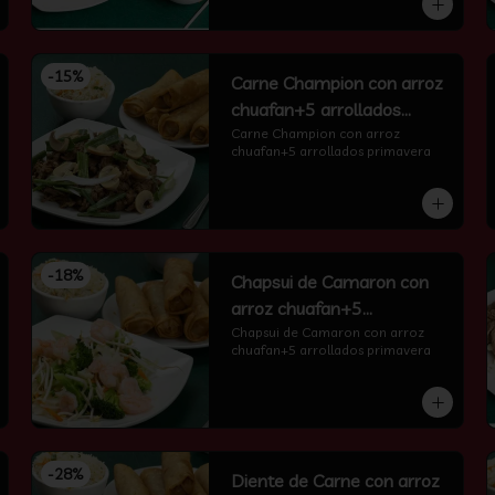
-
15
%
Carne Champion con arroz
chuafan+5 arrollados
primavera
Carne Champion con arroz 
chuafan+5 arrollados primavera
-
18
%
Chapsui de Camaron con
arroz chuafan+5
arrollados primavera
Chapsui de Camaron con arroz 
chuafan+5 arrollados primavera
-
28
%
Diente de Carne con arroz