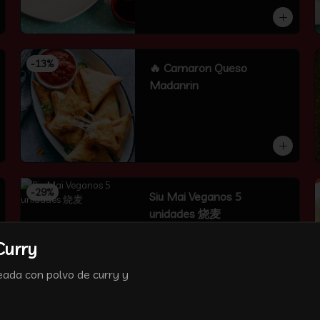
-
13
%
🔥 Camaron Queso
Madanrin
-
29
%
Siu Mai Veganos 5
unidades 烧麦
masa de wantan al vapor con 
chocolo y proto verde。 ricas
Curry
eada con polvo de curry y