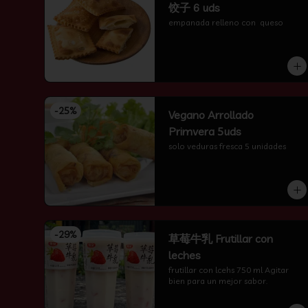
饺子 6 uds
empanada relleno con  queso
-
25
%
Vegano Arrollado
Primvera 5uds
solo veduras fresca 5 unidades
-
29
%
草莓牛乳 Frutillar con
leches
frutillar con lcehs 750 ml Agitar 
bien para un mejor sabor.