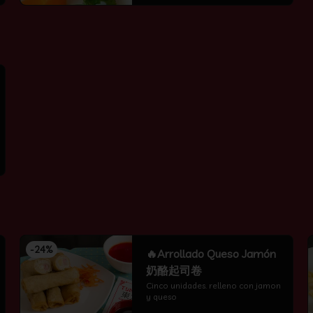
-
24
%
🔥Arrollado Queso Jamón
奶酪起司卷
Cinco unidades. relleno con jamon 
y queso