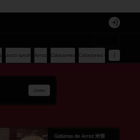
Login
$0
s
Justo lunch
Arroz
Colaciones
Colaciones Oferta
Menu p
Únete
Galletas de Arroz 米饼