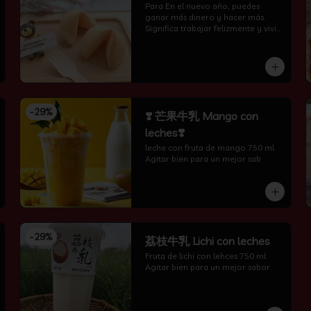
Para En el nuevo año, puedes 
ganar más dinero y hacer más. 
Significa trabajar felizmente y vivir 
feliz todos los días.
-
29
%
❣️ 芒果牛乳 Mango con
leches❣️
leche con fruta de mango 750 ml 
Agitar bien para un mejor sab
-
29
%
荔枝牛乳 Lichi con leches
Fruta de lichi con lehces 750 ml 
Agitar bien para un mejor sabor.