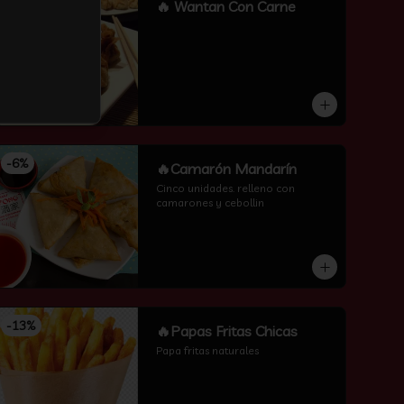
-
16
%
🔥 Wantan Con Carne
-
6
%
🔥Camarón Mandarín
Cinco unidades. relleno con 
camarones y cebollin
-
13
%
🔥Papas Fritas Chicas
Papa fritas naturales