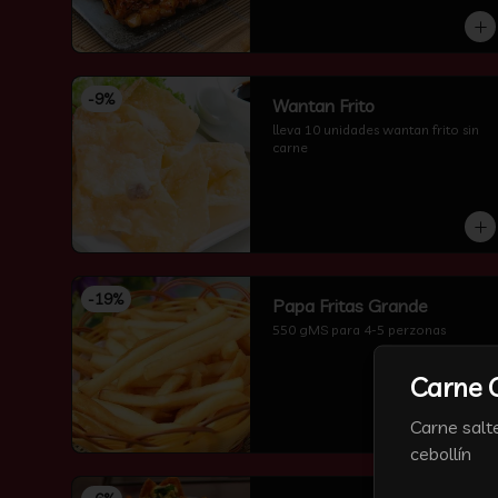
-
9
%
Wantan Frito
lleva 10 unidades wantan frito sin 
carne
-
19
%
Papa Fritas Grande
550 gMS para 4-5 perzonas
Carne 
Carne salt
cebollín