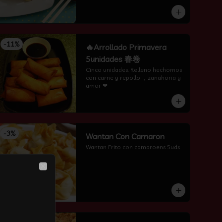
-
11
%
🔥Arrollado Primavera
5unidades 春卷
Cinco unidades. Relleno hechomos 
con carne y repollo ，zanahoria y 
amor ❤
-
3
%
Wantan Con Camaron
Wantan Frito con camaroens 5uds
Close