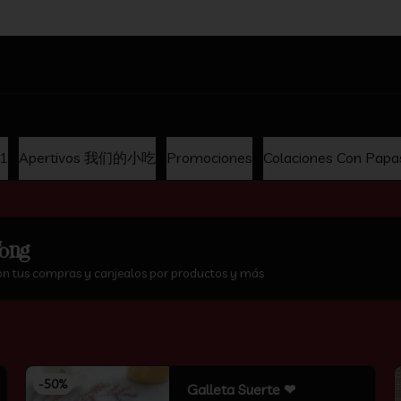
hina
x1
Apertivos 我们的小吃
Promociones
Colaciones Con Papa
ong
on tus compras y canjealos por productos y más
-
50
%
Galleta Suerte ❤