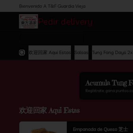
Bienvenido A T&F Guardia Vieja
Pedir delivery
Comida C
¿Dónde quieres pedir?
欢迎回家 Aqui Estas
Salsas
Tung Fong Days 2
Acumula
Tung F
Regístrate, gana puntos c
欢迎回家 Aqui Estas
Empanada de Queso 芝士