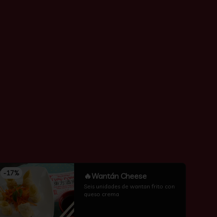
-
17
%
🔥Wantán Cheese
Seis unidades de wantan frito con 
queso crema