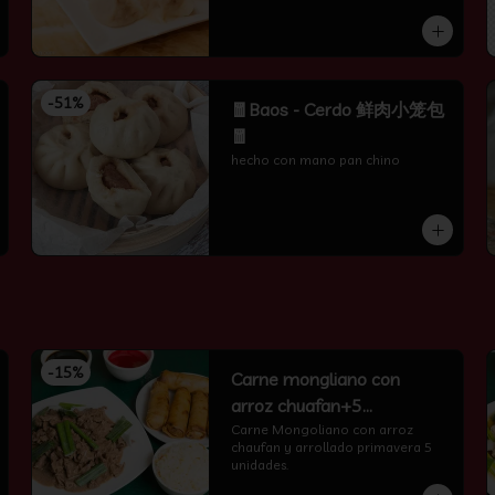
-
51
%
🧧Baos - Cerdo 鲜肉小笼包
🧧
hecho con mano pan chino
-
15
%
Carne mongliano con
arroz chuafan+5
arrollados primavera
Carne Mongoliano con arroz 
chaufan y arrollado primavera 5 
unidades.