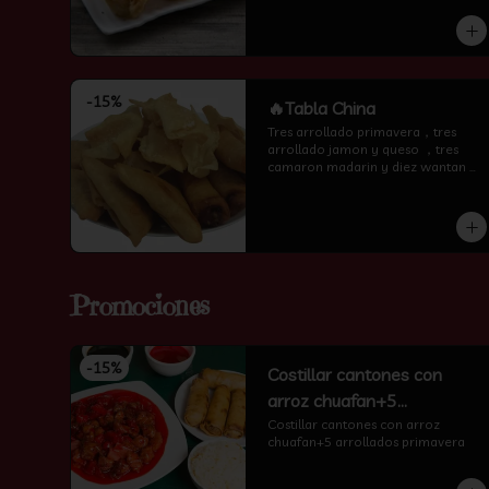
encima )
-
15
%
🔥Tabla China
Tres arrollado primavera，tres 
arrollado jamon y queso ，tres 
camaron madarin y diez wantan 
frito.
Promociones
-
15
%
Costillar cantones con
arroz chuafan+5
arrollados primavera
Costillar cantones con arroz 
chuafan+5 arrollados primavera