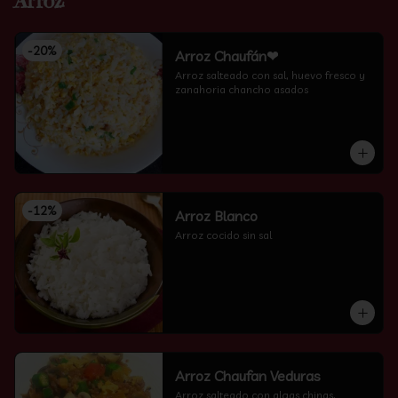
Arroz
-
20
%
Arroz Chaufán❤
Arroz salteado con sal, huevo fresco y 
zanahoria chancho asados
-
12
%
Arroz Blanco
Arroz cocido sin sal
Arroz Chaufan Veduras
Arroz salteado con algas chinas, 