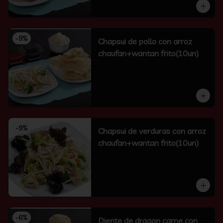
-
9
%
Chapsui de pollo con arroz
chaufan+wantan frito(10un)
-
9
%
Chapsui de verduras con arroz
chaufan+wantan frito(10un)
-
6
%
Diente de dragon carne con