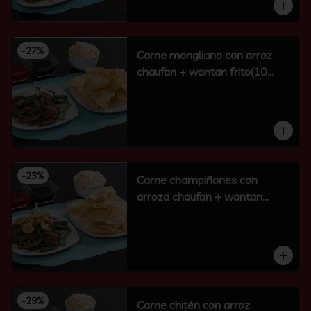
-
27
%
Carne mongliano con arroz
chaufan + wantan frito(10
unidades)
-
23
%
Carne champiñones con
arroza chaufan + wantan
frito(10 un)
-
29
%
Carne chitén con arroz