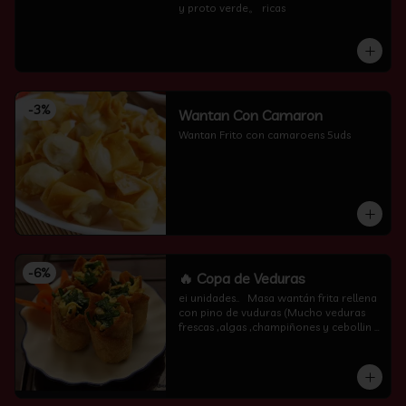
y proto verde。 ricas
-
3
%
Wantan Con Camaron
Wantan Frito con camaroens 5uds
-
6
%
🔥 Copa de Veduras
ei unidades..   Masa wantán frita rellena 
con pino de vuduras (Mucho veduras 
frescas ,algas ,champiñones y cebollin  
por encima )