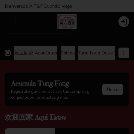
Bienvenido A T&F Guardia Vieja
Abrir menu de navegación
Login
¿Dónde quieres pedir?
欢迎回家 Aqui Estas
Salsas
Tung Fong Days 2x1
Ap
Acumula
Tung Fong
Únete
Regístrate, gana puntos con tus compras y
canjealos por productos y más
欢迎回家 Aqui Estas