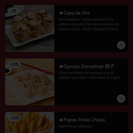
-
3
%
🔥Copa de Oro
Sei unidades..   Masa wantán frita 
rellena con pino de carnes (carne de 
vacuno,pollo ,algas ,champiñones y 
camarón por encima )
-
20
%
🔥Gyozas Dumplings 饺子
Cinco unidades de ravioles con el 
relleno que elijas, cocinadas  al vapor.
-
13
%
🔥Papas Fritas Chicas
Papa fritas naturales