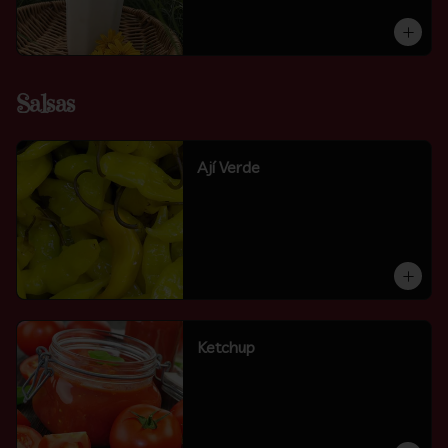
Salsas
Ají Verde
Ketchup