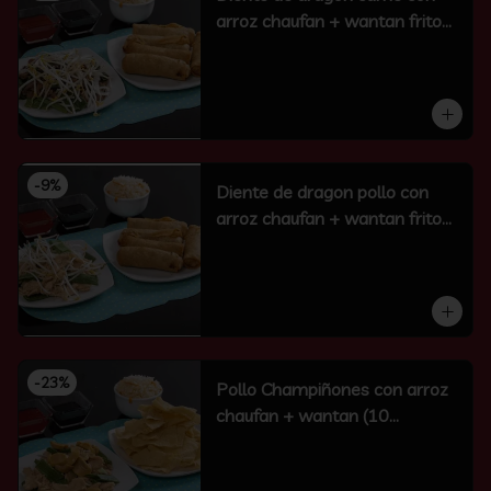
arroz chaufan + wantan frito
(10 un)
-
9
%
Diente de dragon pollo con
arroz chaufan + wantan frito
(10 un)
-
23
%
Pollo Champiñones con arroz
chaufan + wantan (10
unidades)