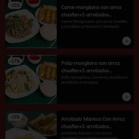
-
15
%
Carne mongliano con arroz
chuafan+5 arrollados
primavera
Carne Mongoliano con arroz chaufan 
y arrollado primavera 5 unidades.
-
17
%
Pollo mongliano con arroz
chuafan+5 arrollados
primavera
Pollo mongliano con arroz chuafan+5 
arrollados primavera
-
13
%
Arrollado Marisco Con Arroz
chuafan+5 arrollados
primavera
Arrollado Marisco Con Arroz 
chuafan+5 arrollados primavera