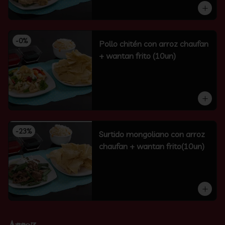
-
0
%
Pollo chitén con arroz chaufan
+ wantan frito (10un)
-
23
%
Surtido mongoliano con arroz
chaufan + wantan frito(10un)