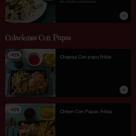
arrollados primavera
Colaciones Con Papas
-
42
%
Chapsui Con papa fritas
-
42
%
Chiten Con Papas Fritas