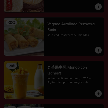
-
25
%
Vegano Arrollado Primvera
5uds
solo veduras fresca 5 unidades
-
29
%
❣️ 芒果牛乳 Mango con
leches❣️
leche con fruta de mango 750 ml 
Agitar bien para un mejor sab