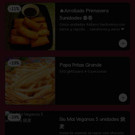
-
11
%
🔥Arrollado Primavera
5unidades 春卷
Cinco unidades. Relleno hechomos con 
carne y repollo ，zanahoria y amor ❤
-
19
%
Papa Fritas Grande
550 gMS para 4-5 perzonas
-
29
%
Siu Mai Veganos 5 unidades 烧
麦
masa de wantan al vapor con chocolo 