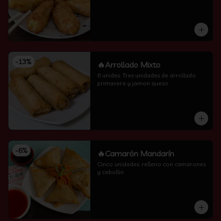
-
13
%
🔥Arrollado Mixto
6 unides. Tres unidades de arrollado 
primavera y jamon queso.
-
6
%
🔥Camarón Mandarín
Cinco unidades. relleno con camarones 
y cebollin