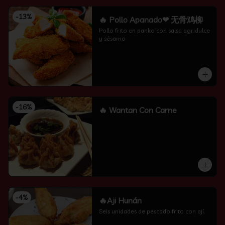
-
13
%
🔥 Pollo Apanado❤ 无骨鸡柳
Pollo frito en panko con salsa agridulce 
y sésamo
-
16
%
🔥 Wantan Con Carne
-
4
%
🔥Aji Hunán
Seis unidades de pescado frito con ají.