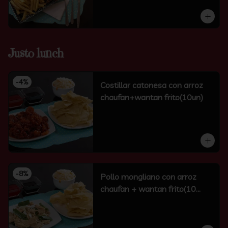
Justo lunch
-
4
%
Costillar catonesa con arroz
chaufan+wantan frito(10un)
-
8
%
Pollo mongliano con arroz
chaufan + wantan frito(10
unidades)