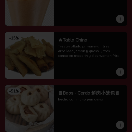
-
15
%
🔥Tabla China
Tres arrollado primavera，tres 
arrollado jamon y queso ，tres 
camaron madarin y diez wantan frito.
-
51
%
🧧Baos - Cerdo 鲜肉小笼包🧧
hecho con mano pan chino