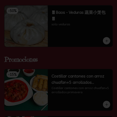
-
50
%
🧧Baos - Veduras 蔬菜小笼包
🧧
solo veduras
Promociones
-
15
%
Costillar cantones con arroz
chuafan+5 arrollados
primavera
Costillar cantones con arroz chuafan+5 
arrollados primavera