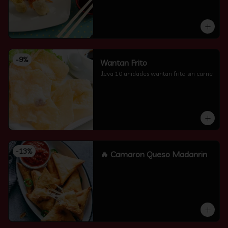
-
9
%
Wantan Frito
lleva 10 unidades wantan frito sin carne
-
13
%
🔥 Camaron Queso Madanrin