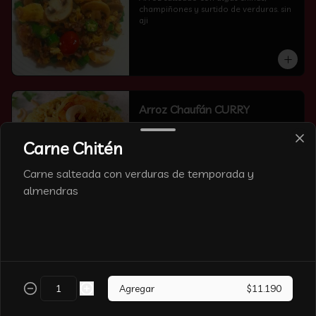
champiñones y surtido de verduras. sin 
aji
Arroz Chaufán CURRY
Carne Chitén
Carne salteada con verduras de temporada y
almendras
Arroz Chaufán Camarón
Arroz salteado con mucho  camarón y 
verduras
Agregar
$11.190