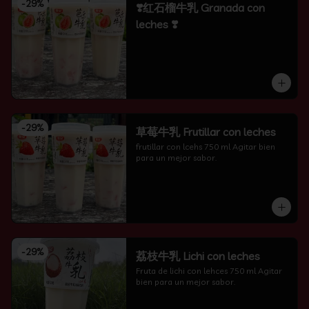
-
29
%
❣️红石榴牛乳 Granada con
leches ❣️
-
29
%
草莓牛乳 Frutillar con leches
frutillar con lcehs 750 ml Agitar bien 
para un mejor sabor.
-
29
%
荔枝牛乳 Lichi con leches
Fruta de lichi con lehces 750 ml Agitar 
bien para un mejor sabor.