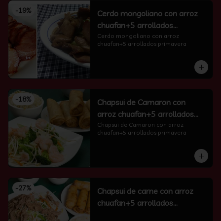
-
19
%
Cerdo mongoliano con arroz
chuafan+5 arrollados
primavera
Cerdo mongoliano con arroz 
chuafan+5 arrollados primavera
-
18
%
Chapsui de Camaron con
arroz chuafan+5 arrollados
primavera
Chapsui de Camaron con arroz 
chuafan+5 arrollados primavera
-
27
%
Chapsui de carne con arroz
chuafan+5 arrollados
primavera