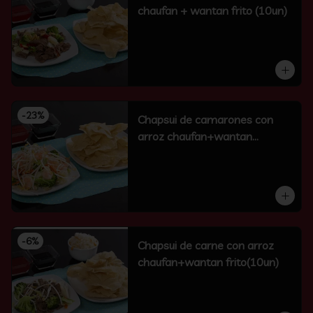
chaufan + wantan frito (10un)
-
23
%
Chapsui de camarones con
arroz chaufan+wantan
frito(10un)
-
6
%
Chapsui de carne con arroz
chaufan+wantan frito(10un)