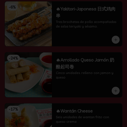
-
6
%
🔥Yakitori-Japonesa 日式鸡肉
串
Tres brochetas de pollo acompañadas 
de salsa teriyaki y sésamo.
-
24
%
🔥Arrollado Queso Jamón 奶
酪起司卷
Cinco unidades. relleno con jamon y 
queso
-
17
%
🔥Wantán Cheese
Seis unidades de wantan frito con 
queso crema