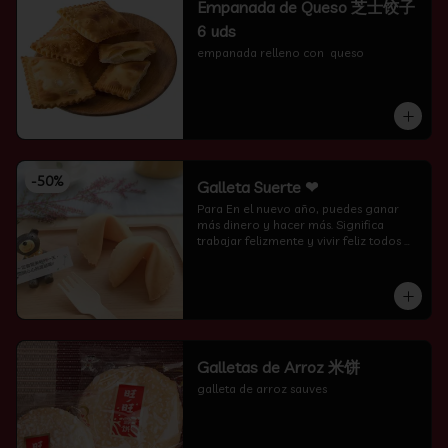
Empanada de Queso 芝士饺子
6 uds
empanada relleno con  queso
-
50
%
Galleta Suerte ❤
Para En el nuevo año, puedes ganar 
más dinero y hacer más. Significa 
trabajar felizmente y vivir feliz todos 
los días.
Galletas de Arroz 米饼
galleta de arroz sauves