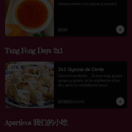
Salsas tomate con azucar y vinagre
$500
Tung Fong Days 2x1
-
17
%
2x1 Gyozas de Cerdo
Lleva 10 unidades ，Si eres muy guapa, 
guapa y guapa, te la regalamos a los 
dos seria 12 unidades te amor
$9.990
$12.000
Apertivos 我们的小吃