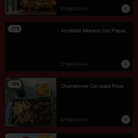
$7.490
$12.900
-
27
%
Arrollado Marisco Con Papas
$7.990
$11.000
-
38
%
Championes Con papa fritas
$7.990
$12.900