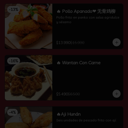
-
13
%
🔥 Pollo Apanado❤ 无骨鸡柳
Pollo frito en panko con salsa agridulce 
y sésamo
$13.990
$15.990
-
16
%
🔥 Wantan Con Carne
$5.490
$6.500
-
4
%
🔥Aji Hunán
Seis unidades de pescado frito con ají.