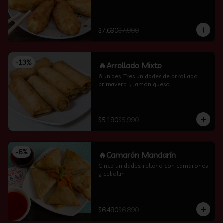
$7.690
$7.990
-
13
%
🔥Arrollado Mixto
6 unides. Tres unidades de arrollado 
primavera y jamon queso.
$5.190
$5.990
-
6
%
🔥Camarón Mandarín
Cinco unidades. relleno con camarones 
y cebollin
$6.490
$6.890