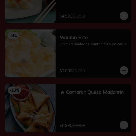
$4.990
$5.990
-
9
%
Wantan Frito
lleva 10 unidades wantan frito sin carne
$2.990
$3.290
-
13
%
🔥 Camaron Queso Madanrin
$6.990
$8.000