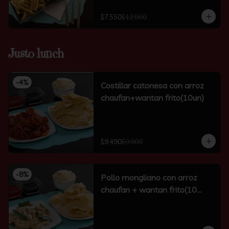
$7.550
$12.900
Justo lunch
-
4
%
Costillar catonesa con arroz
chaufan+wantan frito(10un)
$9.490
$9.900
-
8
%
Pollo mongliano con arroz
chaufan + wantan frito(10
unidades)