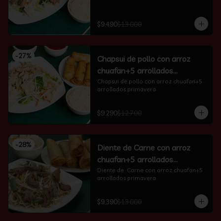
$9.490
$13.000
-
27
%
Chapsui de pollo con arroz
chuafan+5 arrollados
primavera
Chapsui de pollo con arroz chuafan+5 
arrollados primavera
$9.290
$12.700
-
28
%
Diente de Carne con arroz
chuafan+5 arrollados
primavera
Diente de  Carne con arroz chuafan+5 
arrollados primavera
$9.390
$13.000