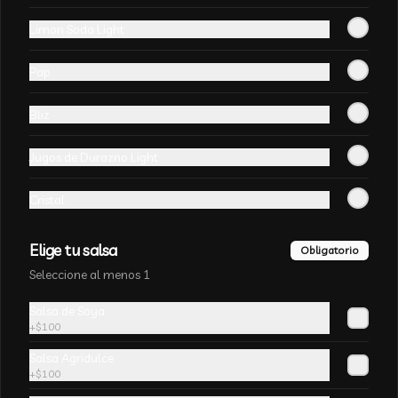
Arroz
Limon Soda Light
-
20
%
Arroz Chaufán❤
Pap
Arroz salteado con sal, huevo fresco y 
zanahoria chancho asados
Bliz
$2.400
$3.000
Jugos de Durazno Light
Cristal
-
12
%
Arroz Blanco
Arroz cocido sin sal
Elige tu salsa
Obligatorio
Seleccione al menos 1
Salsa de Soya
$2.200
$2.500
+
$100
Salsa Agridulce
+
$100
Arroz Chaufan Veduras
Arroz salteado con algas chinas, 