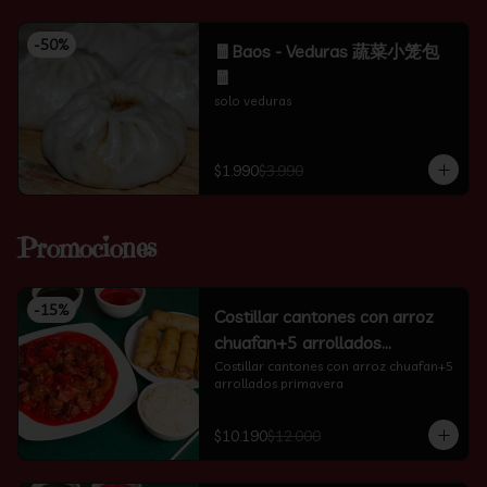
-
50
%
🧧Baos - Veduras 蔬菜小笼包
🧧
solo veduras
$1.990
$3.990
Promociones
-
15
%
Costillar cantones con arroz
chuafan+5 arrollados
primavera
Costillar cantones con arroz chuafan+5 
arrollados primavera
$10.190
$12.000