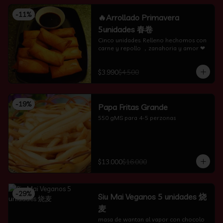
-
11
%
🔥Arrollado Primavera
5unidades 春卷
Cinco unidades. Relleno hechomos con 
carne y repollo ，zanahoria y amor ❤
$3.990
$4.500
-
19
%
Papa Fritas Grande
550 gMS para 4-5 perzonas
$13.000
$16.000
-
29
%
Siu Mai Veganos 5 unidades 烧
麦
masa de wantan al vapor con chocolo 