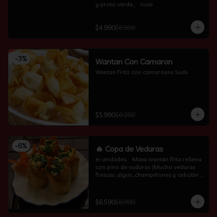
y proto verde。 ricas
$4.990
$6.990
-
3
%
Wantan Con Camaron
Wantan Frito con camaroens 5uds
$5.990
$6.200
-
6
%
🔥 Copa de Veduras
ei unidades..   Masa wantán frita rellena 
con pino de vuduras (Mucho veduras 
frescas ,algas ,champiñones y cebollin  
por encima )
$6.590
$6.990