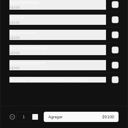
Salsa Tamarindo
champiñones y surtido de verduras. sin 
+
$100
aji
Ají Verde
+
$100
$5.990
Dos salsa soya
+
$200
Arroz Chaufán CURRY
Dos salsa tamarindo
+
$200
dos salsa agridulces
+
$200
$6.500
Sin salsas （singnifica orden envio sin salsa）
Arroz Chaufán Camarón
Arroz salteado con mucho  camarón y 
verduras
Agregar
$9.100
$7.190