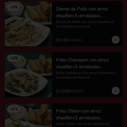
-
29
%
Diente de Pollo con arroz
chuafan+5 arrollados
primavera
Diente de Pollo con arroz chuafan+5 
arrollados primavera
$9.190
$13.000
-
18
%
Pollo Champion con arroz
chuafan+5 arrollados
primavera
Pollo Champion con arroz chuafan+5 
arrollados primavera
$10.690
$13.000
-
25
%
Pollo Chiten con arroz
chuafan+5 arrollados
primavera
Pollo Chiten con arroz chuafan+5 