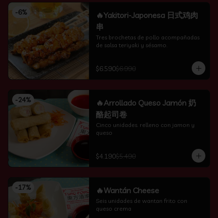
-
6
%
🔥Yakitori-Japonesa 日式鸡肉
串
Tres brochetas de pollo acompañadas 
de salsa teriyaki y sésamo.
$6.590
$6.990
-
24
%
🔥Arrollado Queso Jamón 奶
酪起司卷
Cinco unidades. relleno con jamon y 
queso
$4.190
$5.490
-
17
%
🔥Wantán Cheese
Seis unidades de wantan frito con 
queso crema