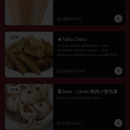
$6.990
$7.990
-
15
%
🔥Tabla China
Tres arrollado primavera，tres 
arrollado jamon y queso ，tres 
camaron madarin y diez wantan frito.
$10.990
$12.990
-
51
%
🧧Baos - Cerdo 鲜肉小笼包🧧
hecho con mano pan chino
$2.190
$4.500