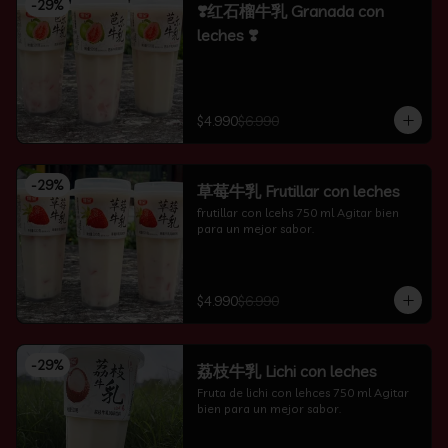
-
29
%
❣️红石榴牛乳 Granada con
leches ❣️
$4.990
$6.990
-
29
%
草莓牛乳 Frutillar con leches
frutillar con lcehs 750 ml Agitar bien 
para un mejor sabor.
$4.990
$6.990
-
29
%
荔枝牛乳 Lichi con leches
Fruta de lichi con lehces 750 ml Agitar 
bien para un mejor sabor.