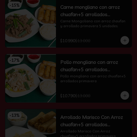
-
15
%
Carne mongliano con arroz
chuafan+5 arrollados
primavera
Carne Mongoliano con arroz chaufan 
y arrollado primavera 5 unidades.
$10.990
$13.000
-
17
%
Pollo mongliano con arroz
chuafan+5 arrollados
primavera
Pollo mongliano con arroz chuafan+5 
arrollados primavera
$10.790
$13.000
-
13
%
Arrollado Marisco Con Arroz
chuafan+5 arrollados
primavera
Arrollado Marisco Con Arroz 
chuafan+5 arrollados primavera