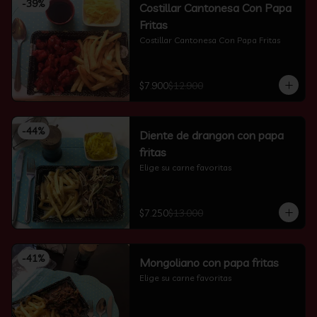
-
39
%
Costillar Cantonesa Con Papa
Fritas
Costillar Cantonesa Con Papa Fritas
$7.900
$12.900
-
44
%
Diente de drangon con papa
fritas
Elige su carne favoritas
$7.250
$13.000
-
41
%
Mongoliano con papa fritas
Elige su carne favoritas