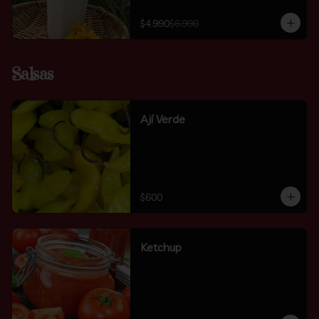
$4.990
$6.990
Salsas
Ají Verde
$600
Ketchup