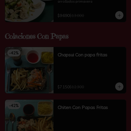
arrollados primavera
$9.690
$13.000
Colaciones Con Papas
-
42
%
Chapsui Con papa fritas
$7.150
$12.300
-
42
%
Chiten Con Papas Fritas