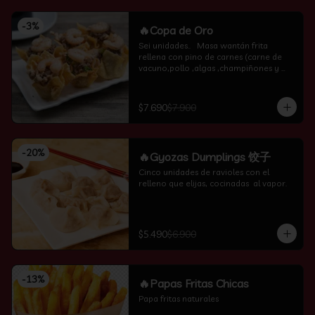
-
3
%
🔥Copa de Oro
Sei unidades..   Masa wantán frita 
rellena con pino de carnes (carne de 
vacuno,pollo ,algas ,champiñones y 
camarón por encima )
$7.690
$7.900
-
20
%
🔥Gyozas Dumplings 饺子
Cinco unidades de ravioles con el 
relleno que elijas, cocinadas  al vapor.
$5.490
$6.900
-
13
%
🔥Papas Fritas Chicas
Papa fritas naturales