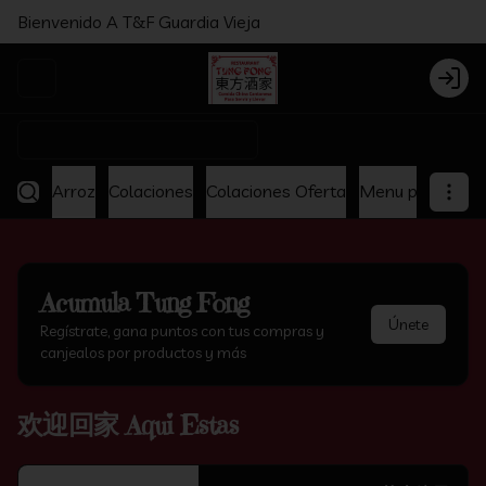
Bienvenido A T&F Guardia Vieja
Abrir menu de navegación
Login
¿Dónde quieres pedir?
lunch
Arroz
Colaciones
Colaciones Oferta
Menu para toda
Acumula
Tung Fong
Únete
Regístrate, gana puntos con tus compras y
canjealos por productos y más
欢迎回家 Aqui Estas