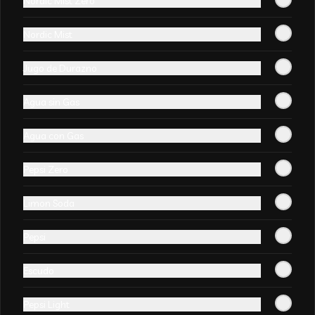
Nordic Mist Zero
$9.990
$13.000
Nordic Mist
-
0
%
Pollo chitén con arroz chaufan
Jugo de Durazno
+ wantan frito (10un)
Agua sin Gas
Agua con Gas
$8.990
$9.000
Pepsi Zero
-
23
%
Surtido mongoliano con arroz
Limon Soda
chaufan + wantan frito(10un)
Pepsi
$9.990
$13.000
Escudo
Pepsi Light