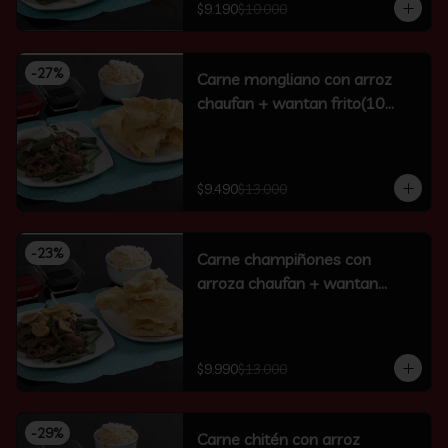
$9.190
$10.000
-
27
%
Carne mongliano con arroz
chaufan + wantan frito(10
unidades)
$9.490
$13.000
-
23
%
Carne champiñones con
arroza chaufan + wantan
frito(10 un)
$9.990
$13.000
-
29
%
Carne chitén con arroz