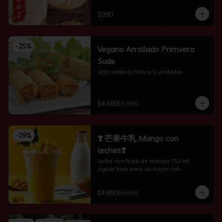
$990
-
25
%
Vegano Arrollado Primvera
5uds
solo veduras fresca 5 unidades
$4.490
$5.990
-
29
%
❣️ 芒果牛乳 Mango con
leches❣️
leche con fruta de mango 750 ml 
Agitar bien para un mejor sab
$4.990
$6.990