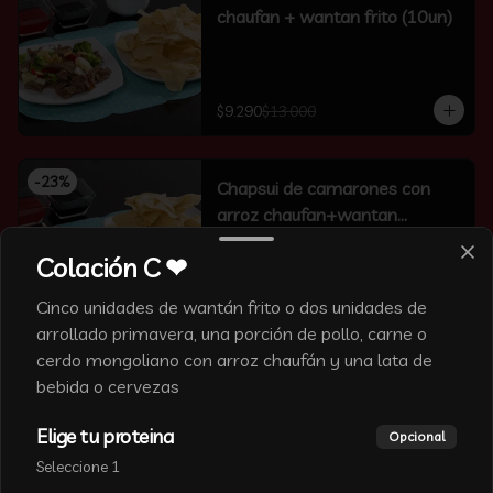
chaufan + wantan frito (10un)
$9.290
$13.000
-
23
%
Chapsui de camarones con
arroz chaufan+wantan
frito(10un)
Colación C ❤
Cinco unidades de wantán frito o dos unidades de
$9.990
$13.000
arrollado primavera, una porción de pollo, carne o
cerdo mongoliano con arroz chaufán y una lata de
-
6
%
bebida o cervezas
Chapsui de carne con arroz
chaufan+wantan frito(10un)
Elige tu proteina
Opcional
Seleccione 1