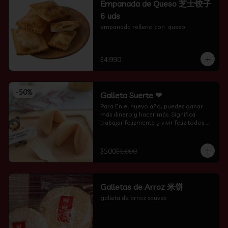
Empanada de Queso 芝士饺子
6 uds
empanada relleno con  queso
$4.990
-
50
%
Galleta Suerte ❤
Para En el nuevo año, puedes ganar 
más dinero y hacer más. Significa 
trabajar felizmente y vivir feliz todos 
los días.
$500
$1.000
Galletas de Arroz 米饼
galleta de arroz sauves