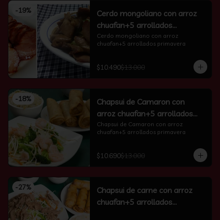
-
19
%
Cerdo mongoliano con arroz
chuafan+5 arrollados
primavera
Cerdo mongoliano con arroz 
chuafan+5 arrollados primavera
$10.490
$13.000
-
18
%
Chapsui de Camaron con
arroz chuafan+5 arrollados
primavera
Chapsui de Camaron con arroz 
chuafan+5 arrollados primavera
$10.690
$13.000
-
27
%
Chapsui de carne con arroz
chuafan+5 arrollados
primavera