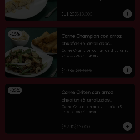
$11.290
$13.000
-
15
%
Carne Champion con arroz
chuafan+5 arrollados
primavera
Carne Champion con arroz chuafan+5 
arrollados primavera
$10.990
$13.000
-
25
%
Carne Chiten con arroz
chuafan+5 arrollados
primavera
Carne Chiten con arroz chuafan+5 
arrollados primavera
$9.790
$13.000