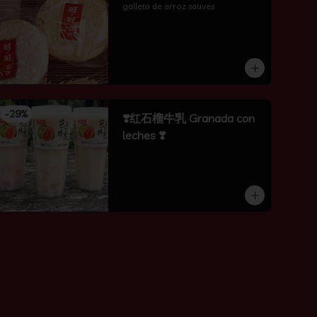
galleta de arroz sauves
-
29
%
❣️红石榴牛乳 Granada con
leches ❣️