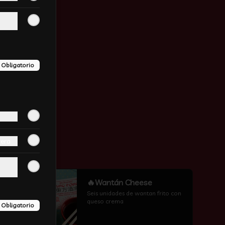
Obligatorio
vera
-
17
%
🔥Wantán Cheese
Seis unidades de wantan frito con 
queso crema
Obligatorio