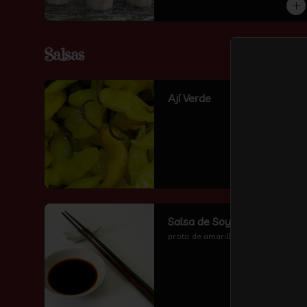
Salsas
Ají Verde
Salsa de Soya
proto de amarillo con sal y azucar