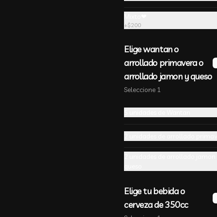
Mixto❤
+
$200
Elige wantan o
arrollado primavera o
arrollado jamon y queso
Seleccione 1
5 unidades de Wantan
2 unidades de arrollado prima
2 unidades de arrollado jamon
queso
-
24
%
🔥Arrollado Queso Jamón
奶酪起司卷
Elige tu bebida o
Cinco unidades. relleno con jamon 
cerveza de 350cc
y queso