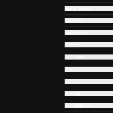
-
13
%
🔥 Pollo Apanado❤ 无骨鸡
柳
Jugo de Durazno
Pollo frito en panko con salsa 
agridulce y sésamo
Agua sin Gas
Agua con Gas
Pepsi Zero
-
13
%
🔥Arrollado Mixto
6 unides. Tres unidades de 
Limon Soda
arrollado primavera y jamon 
queso.
Pepsi
Escudo
-
20
%
🔥Gyozas Dumplings 饺子
Pepsi Light
Cinco unidades de ravioles con el 
relleno que elijas, cocinadas  al 
Limon Soda Light
vapor.