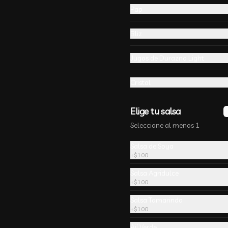
Pap
Bliz
-
51
%
🧧Baos - Cerdo 鲜肉小笼包
Jugos de Durazno Light
🧧
hecho con mano pan chino
Cristal
Elige tu salsa
Seleccione al menos 1
Salsa de Soya
+
$100
-
15
%
Salsa Agridulce
Carne mongliano con
+
$100
arroz chuafan+5
arrollados primavera
Carne Mongoliano con arroz 
Salsa Tamarindo
chaufan y arrollado primavera 5 
+
$100
unidades.
Ají Verde