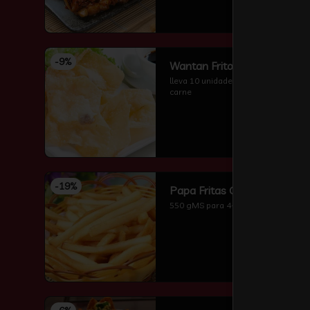
-
9
%
Wantan Frito
lleva 10 unidades wantan frito sin 
carne
-
19
%
Papa Fritas Grande
550 gMS para 4-5 perzonas