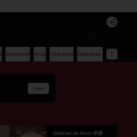
Login
$0
s
Justo lunch
Arroz
Colaciones
Colaciones Oferta
Menu p
Únete
Galletas de Arroz 米饼