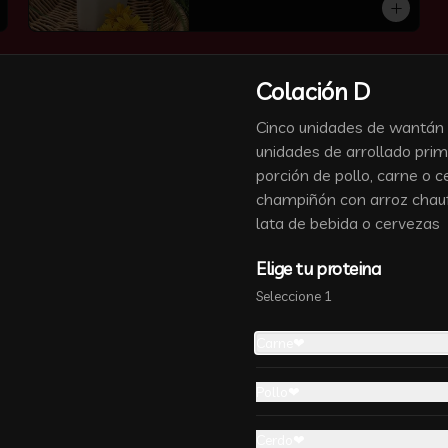
Colación D
Cinco unidades de wantán f
Ketchup
unidades de arrollado pri
porción de pollo, carne o c
champiñón con arroz chau
lata de bebida o cervezas
Elige tu proteina
Seleccione 1
Salsa de Tamarindo
Carne❤
Salsas tomate con azucar y 
vinagre
Pollo❤
Cerdo❤