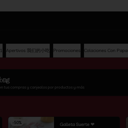
hina
x1
Apertivos 我们的小吃
Promociones
Colaciones Con Papa
ong
on tus compras y canjealos por productos y más
-
50
%
Galleta Suerte ❤