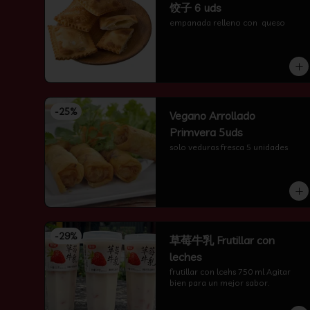
饺子 6 uds
empanada relleno con  queso
-
25
%
Vegano Arrollado
Primvera 5uds
solo veduras fresca 5 unidades
-
29
%
草莓牛乳 Frutillar con
leches
frutillar con lcehs 750 ml Agitar 
bien para un mejor sabor.