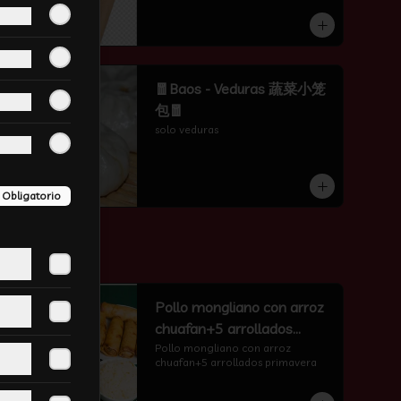
-
50
%
🧧Baos - Veduras 蔬菜小笼
包🧧
solo veduras
Obligatorio
-
17
%
Pollo mongliano con arroz
chuafan+5 arrollados
primavera
Pollo mongliano con arroz 
chuafan+5 arrollados primavera