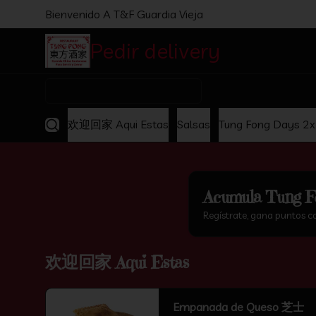
Bienvenido A T&F Guardia Vieja
Pedir delivery
Comida C
¿Dónde quieres pedir?
欢迎回家 Aqui Estas
Salsas
Tung Fong Days 2
Acumula
Tung F
Regístrate, gana puntos c
欢迎回家 Aqui Estas
Empanada de Queso 芝士