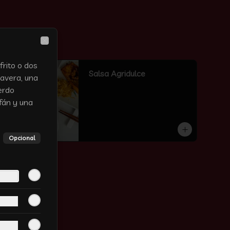
Close
rito o dos
Salsa Agridulce
mavera, una
erdo
fán y una
Opcional