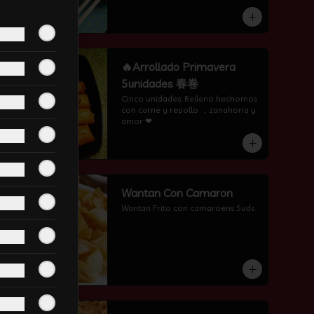
-
11
%
🔥Arrollado Primavera
5unidades 春卷
Cinco unidades. Relleno hechomos 
con carne y repollo ，zanahoria y 
amor ❤
-
3
%
Wantan Con Camaron
Wantan Frito con camaroens 5uds