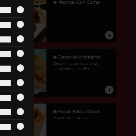
-
16
%
🔥 Wantan Con Carne
-
6
%
🔥Camarón Mandarín
Cinco unidades. relleno con 
camarones y cebollin
-
13
%
🔥Papas Fritas Chicas
Papa fritas naturales