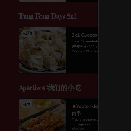
Tung Fong Days 2x1
-
17
%
2x1 Gyozas de Cerdo
Lleva 10 unidades ，Si eres muy 
guapa, guapa y guapa, te la 
regalamos a los dos seria 12 
unidades te amor
Apertivos 我们的小吃
-
6
%
🔥Yakitori-Japonesa 日式鸡
肉串
Tres brochetas de pollo 
acompañadas de salsa teriyaki y 
sésamo.