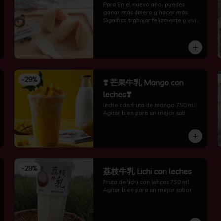
Para En el nuevo año, puedes 
ganar más dinero y hacer más. 
Significa trabajar felizmente y vivir 
feliz todos los días.
-
29
%
❣️ 芒果牛乳 Mango con
leches❣️
leche con fruta de mango 750 ml 
Agitar bien para un mejor sab
-
29
%
荔枝牛乳 Lichi con leches
Fruta de lichi con lehces 750 ml 
Agitar bien para un mejor sabor.