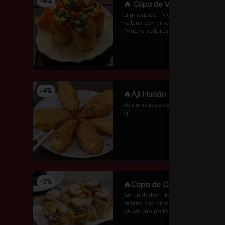
-
6
%
🔥 Copa de Veduras
ei unidades..   Masa wantán frita 
rellena con pino de vuduras 
(Mucho veduras frescas ,algas 
,champiñones y cebollin  por 
encima )
-
4
%
🔥Aji Hunán
Seis unidades de pescado frito con 
ají.
-
3
%
🔥Copa de Oro
Sei unidades..   Masa wantán frita 
rellena con pino de carnes (carne 
de vacuno,pollo ,algas 
,champiñones y camarón por 