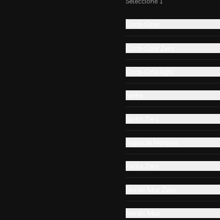
Seleccione 1
Coca-Cola
-
13
%
🔥 Camaron Queso
Coca-Cola Zero
Madanrin
Coca-Cola light
Sprite
Sprite Zero
-
29
%
Siu Mai Veganos 5
Jugos de Naranja
unidades 烧麦
masa de wantan al vapor con 
Fanta Zero
chocolo y proto verde。 ricas
Nordic Mist Zero
Nordic Mist