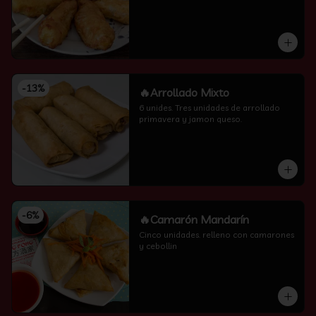
-
13
%
🔥Arrollado Mixto
6 unides. Tres unidades de arrollado 
primavera y jamon queso.
-
6
%
🔥Camarón Mandarín
Cinco unidades. relleno con camarones 
y cebollin