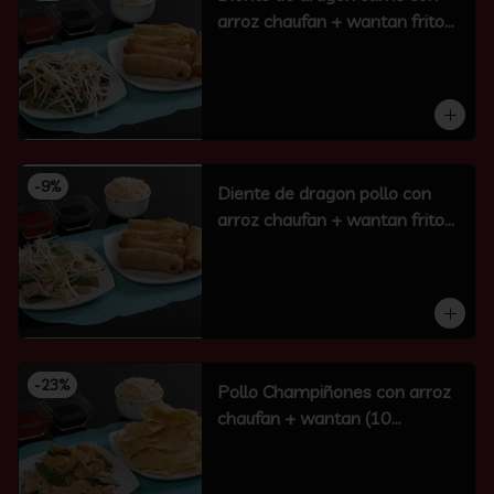
arroz chaufan + wantan frito
(10 un)
-
9
%
Diente de dragon pollo con
arroz chaufan + wantan frito
(10 un)
-
23
%
Pollo Champiñones con arroz
chaufan + wantan (10
unidades)