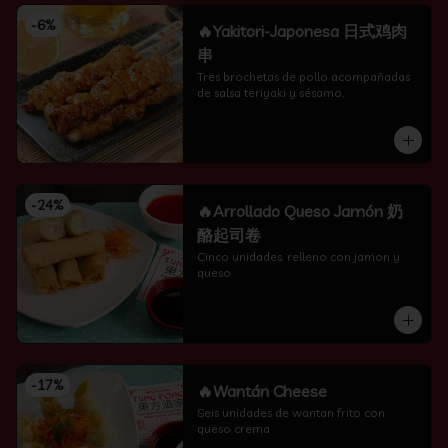
-
6
%
🔥Yakitori-Japonesa 日式鸡肉
串
Tres brochetas de pollo acompañadas 
de salsa teriyaki y sésamo.
-
24
%
🔥Arrollado Queso Jamón 奶
酪起司卷
Cinco unidades. relleno con jamon y 
queso
-
17
%
🔥Wantán Cheese
Seis unidades de wantan frito con 
queso crema