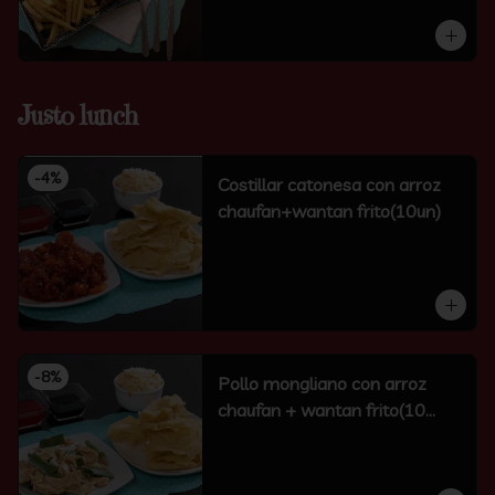
Justo lunch
-
4
%
Costillar catonesa con arroz
chaufan+wantan frito(10un)
-
8
%
Pollo mongliano con arroz
chaufan + wantan frito(10
unidades)