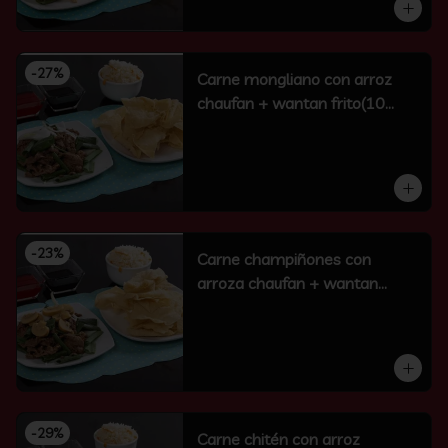
-
27
%
Carne mongliano con arroz
chaufan + wantan frito(10
unidades)
-
23
%
Carne champiñones con
arroza chaufan + wantan
frito(10 un)
-
29
%
Carne chitén con arroz