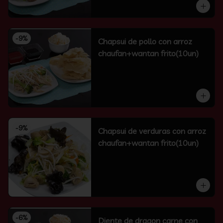
-
9
%
Chapsui de pollo con arroz
chaufan+wantan frito(10un)
-
9
%
Chapsui de verduras con arroz
chaufan+wantan frito(10un)
-
6
%
Diente de dragon carne con