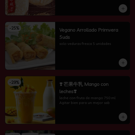
-
25
%
Vegano Arrollado Primvera
5uds
solo veduras fresca 5 unidades
-
29
%
❣️ 芒果牛乳 Mango con
leches❣️
leche con fruta de mango 750 ml 
Agitar bien para un mejor sab