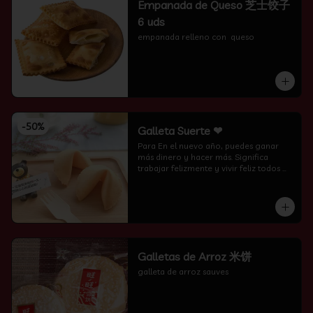
Empanada de Queso 芝士饺子
6 uds
empanada relleno con  queso
-
50
%
Galleta Suerte ❤
Para En el nuevo año, puedes ganar 
más dinero y hacer más. Significa 
trabajar felizmente y vivir feliz todos 
los días.
Galletas de Arroz 米饼
galleta de arroz sauves