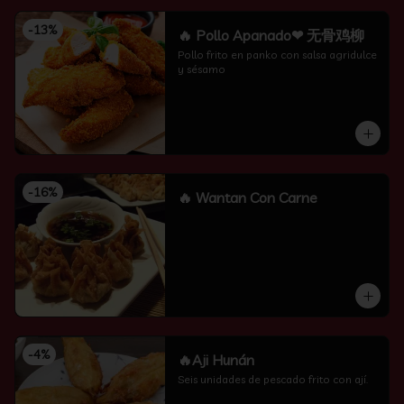
-
13
%
🔥 Pollo Apanado❤ 无骨鸡柳
Pollo frito en panko con salsa agridulce 
y sésamo
-
16
%
🔥 Wantan Con Carne
-
4
%
🔥Aji Hunán
Seis unidades de pescado frito con ají.