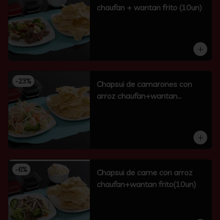
chaufan + wantan frito (10un)
-
23
%
Chapsui de camarones con
arroz chaufan+wantan
frito(10un)
-
6
%
Chapsui de carne con arroz
chaufan+wantan frito(10un)