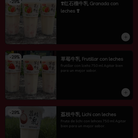
-
29
%
❣️红石榴牛乳 Granada con
leches ❣️
-
29
%
草莓牛乳 Frutillar con leches
frutillar con lcehs 750 ml Agitar bien 
para un mejor sabor.
-
29
%
荔枝牛乳 Lichi con leches
Fruta de lichi con lehces 750 ml Agitar 
bien para un mejor sabor.