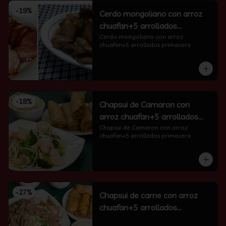
-
19
%
Cerdo mongoliano con arroz
chuafan+5 arrollados
primavera
Cerdo mongoliano con arroz 
chuafan+5 arrollados primavera
-
18
%
Chapsui de Camaron con
arroz chuafan+5 arrollados
primavera
Chapsui de Camaron con arroz 
chuafan+5 arrollados primavera
-
27
%
Chapsui de carne con arroz
chuafan+5 arrollados
primavera