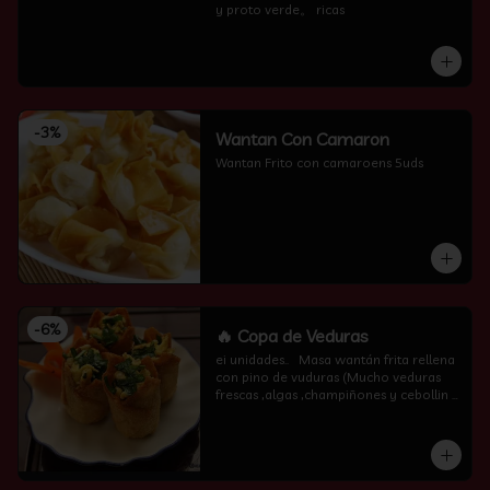
y proto verde。 ricas
-
3
%
Wantan Con Camaron
Wantan Frito con camaroens 5uds
-
6
%
🔥 Copa de Veduras
ei unidades..   Masa wantán frita rellena 
con pino de vuduras (Mucho veduras 
frescas ,algas ,champiñones y cebollin  
por encima )