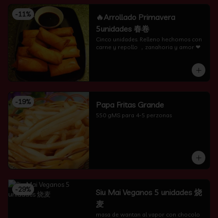
-
11
%
🔥Arrollado Primavera
5unidades 春卷
Cinco unidades. Relleno hechomos con 
carne y repollo ，zanahoria y amor ❤
-
19
%
Papa Fritas Grande
550 gMS para 4-5 perzonas
-
29
%
Siu Mai Veganos 5 unidades 烧
麦
masa de wantan al vapor con chocolo 