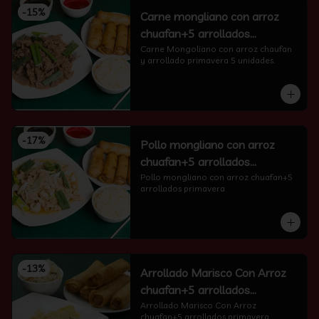
-
15
%
Carne mongliano con arroz
chuafan+5 arrollados
primavera
Carne Mongoliano con arroz chaufan 
y arrollado primavera 5 unidades.
-
17
%
Pollo mongliano con arroz
chuafan+5 arrollados
primavera
Pollo mongliano con arroz chuafan+5 
arrollados primavera
-
13
%
Arrollado Marisco Con Arroz
chuafan+5 arrollados
primavera
Arrollado Marisco Con Arroz 
chuafan+5 arrollados primavera