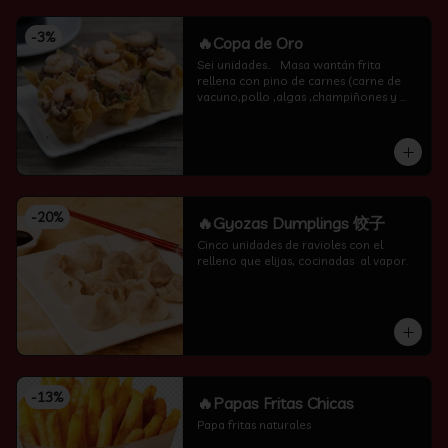
-
3
%
🔥Copa de Oro
Sei unidades..   Masa wantán frita 
rellena con pino de carnes (carne de 
vacuno,pollo ,algas ,champiñones y 
camarón por encima )
-
20
%
🔥Gyozas Dumplings 饺子
Cinco unidades de ravioles con el 
relleno que elijas, cocinadas  al vapor.
-
13
%
🔥Papas Fritas Chicas
Papa fritas naturales