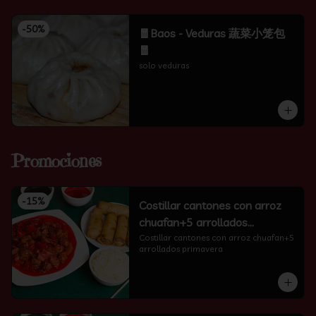
-
50
%
🧧Baos - Veduras 蔬菜小笼包
🧧
solo veduras
Promociones
-
15
%
Costillar cantones con arroz
chuafan+5 arrollados
primavera
Costillar cantones con arroz chuafan+5 
arrollados primavera