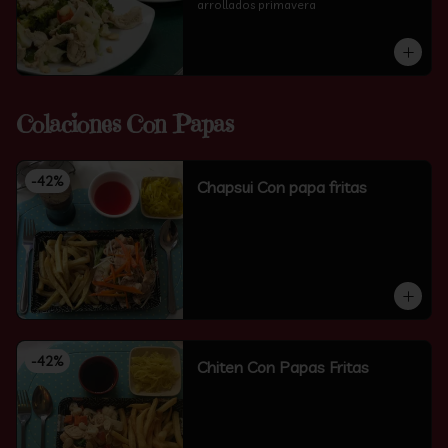
arrollados primavera
Colaciones Con Papas
-
42
%
Chapsui Con papa fritas
-
42
%
Chiten Con Papas Fritas