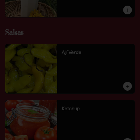
Salsas
Ají Verde
Ketchup