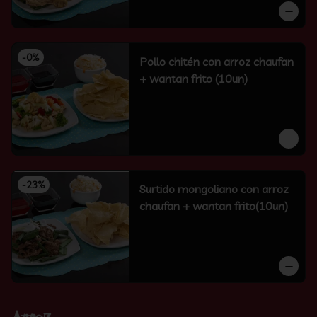
-
0
%
Pollo chitén con arroz chaufan
+ wantan frito (10un)
-
23
%
Surtido mongoliano con arroz
chaufan + wantan frito(10un)