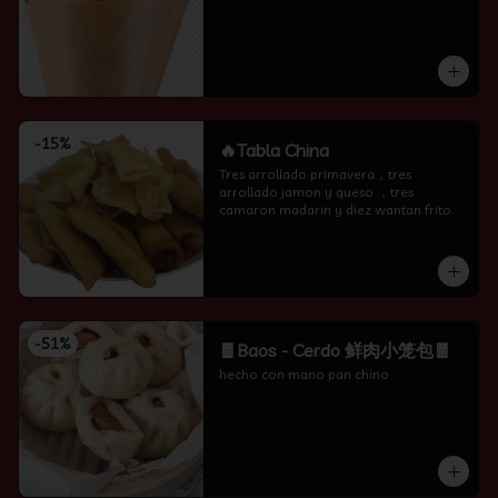
-
15
%
🔥Tabla China
Tres arrollado primavera，tres 
arrollado jamon y queso ，tres 
camaron madarin y diez wantan frito.
-
51
%
🧧Baos - Cerdo 鲜肉小笼包🧧
hecho con mano pan chino