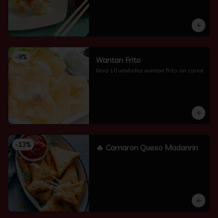
-
9
%
Wantan Frito
lleva 10 unidades wantan frito sin carne
-
13
%
🔥 Camaron Queso Madanrin