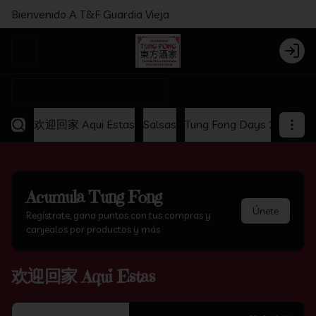
Bienvenido A T&F Guardia Vieja
Abrir menu de navegación
Login
¿Dónde quieres pedir?
欢迎回家 Aqui Estas
Salsas
Tung Fong Days 2x1
Ap
Acumula
Tung Fong
Únete
Regístrate, gana puntos con tus compras y
canjealos por productos y más
欢迎回家 Aqui Estas