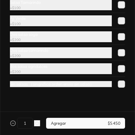
Salsa Tamarindo
champiñones y surtido de verduras. sin 
+
$100
aji
Ají Verde
+
$100
Dos salsa soya
+
$200
Arroz Chaufán CURRY
Dos salsa tamarindo
+
$200
dos salsa agridulces
+
$200
Sin salsas （singnifica orden envio sin salsa）
Arroz Chaufán Camarón
Arroz salteado con mucho  camarón y 
verduras
Agregar
$5.450