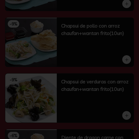
-
9
%
Chapsui de pollo con arroz
chaufan+wantan frito(10un)
-
9
%
Chapsui de verduras con arroz
chaufan+wantan frito(10un)
-
6
%
Diente de dragon carne con