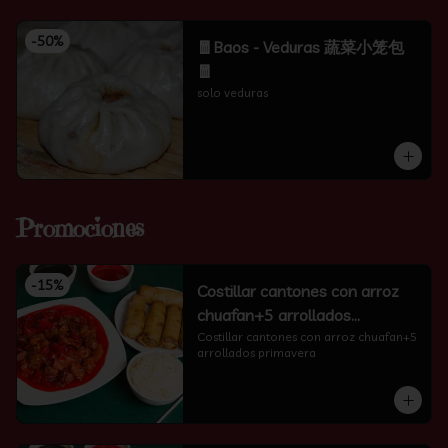
-
50
%
🧧Baos - Veduras 蔬菜小笼包
🧧
solo veduras
Promociones
-
15
%
Costillar cantones con arroz
chuafan+5 arrollados
primavera
Costillar cantones con arroz chuafan+5 
arrollados primavera