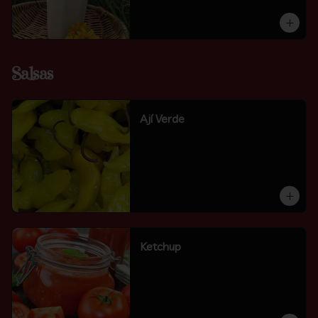
Salsas
Ají Verde
Ketchup