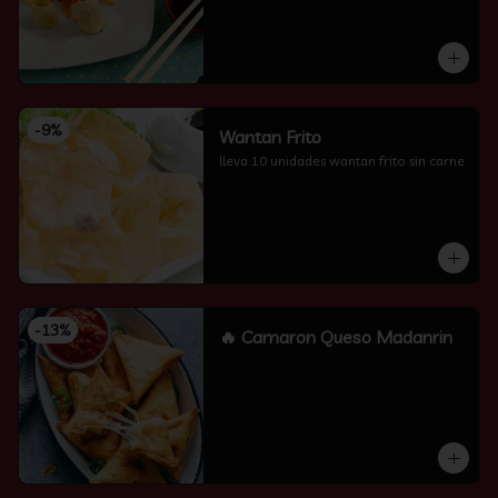
-
9
%
Wantan Frito
lleva 10 unidades wantan frito sin carne
-
13
%
🔥 Camaron Queso Madanrin