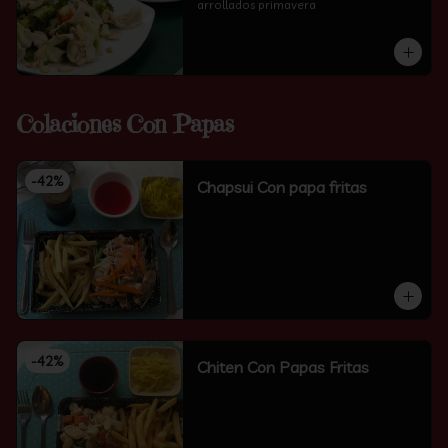
arrollados primavera
Colaciones Con Papas
-
42
%
Chapsui Con papa fritas
-
42
%
Chiten Con Papas Fritas