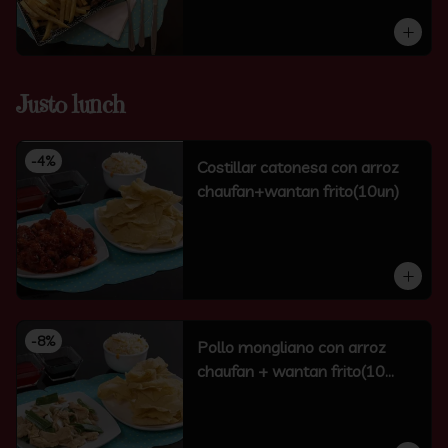
Justo lunch
-
4
%
Costillar catonesa con arroz
chaufan+wantan frito(10un)
-
8
%
Pollo mongliano con arroz
chaufan + wantan frito(10
unidades)