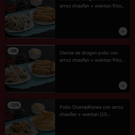
arroz chaufan + wantan frito
(10 un)
-
9
%
Diente de dragon pollo con
arroz chaufan + wantan frito
(10 un)
-
23
%
Pollo Champiñones con arroz
chaufan + wantan (10
unidades)