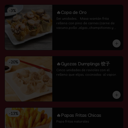
-
3
%
🔥Copa de Oro
Sei unidades..   Masa wantán frita 
rellena con pino de carnes (carne de 
vacuno,pollo ,algas ,champiñones y 
camarón por encima )
-
20
%
🔥Gyozas Dumplings 饺子
Cinco unidades de ravioles con el 
relleno que elijas, cocinadas  al vapor.
-
13
%
🔥Papas Fritas Chicas
Papa fritas naturales