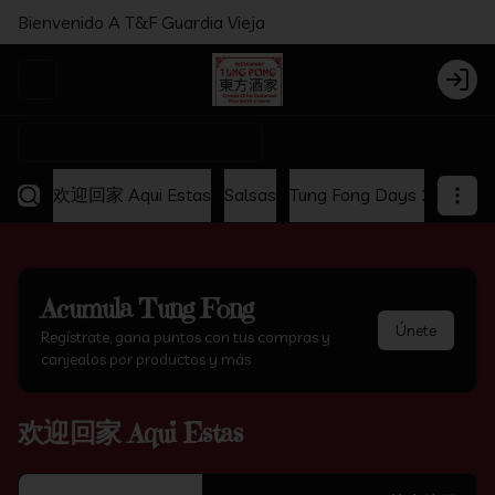
Bienvenido A T&F Guardia Vieja
Abrir menu de navegación
Login
¿Dónde quieres pedir?
欢迎回家 Aqui Estas
Salsas
Tung Fong Days 2x1
Ap
Acumula
Tung Fong
Únete
Regístrate, gana puntos con tus compras y
canjealos por productos y más
欢迎回家 Aqui Estas