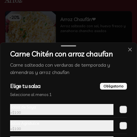
Arroz
-
20
%
Arroz Chaufán❤
Arroz salteado con sal, huevo fresco y 
zanahoria chancho asados
Carne Chitén con arroz chaufan
Carne salteada con verduras de temporada y
almendras y arroz chaufan
-
12
%
Arroz Blanco
Arroz cocido sin sal
Elige tu salsa
Obligatorio
Seleccione al menos 1
Salsa de Soya
+
$100
Salsa Agridulce
+
$100
Arroz Chaufan Veduras
Arroz salteado con algas chinas, 