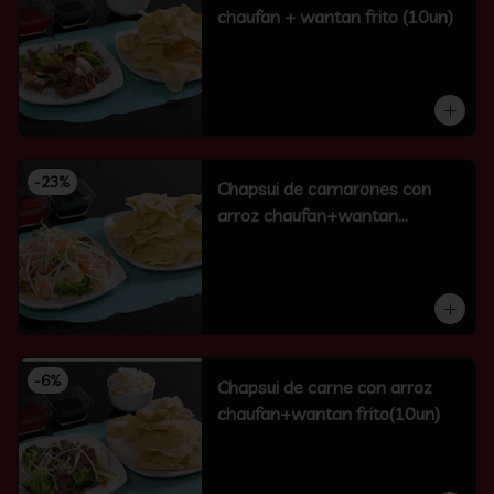
chaufan + wantan frito (10un)
-
23
%
Chapsui de camarones con
arroz chaufan+wantan
frito(10un)
-
6
%
Chapsui de carne con arroz
chaufan+wantan frito(10un)