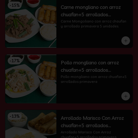
-
15
%
Carne mongliano con arroz
chuafan+5 arrollados
primavera
Carne Mongoliano con arroz chaufan 
y arrollado primavera 5 unidades.
-
17
%
Pollo mongliano con arroz
chuafan+5 arrollados
primavera
Pollo mongliano con arroz chuafan+5 
arrollados primavera
-
13
%
Arrollado Marisco Con Arroz
chuafan+5 arrollados
primavera
Arrollado Marisco Con Arroz 
chuafan+5 arrollados primavera