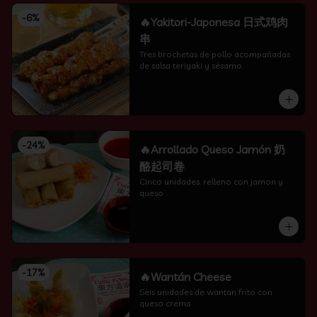
-
6
%
🔥Yakitori-Japonesa 日式鸡肉
串
Tres brochetas de pollo acompañadas 
de salsa teriyaki y sésamo.
-
24
%
🔥Arrollado Queso Jamón 奶
酪起司卷
Cinco unidades. relleno con jamon y 
queso
-
17
%
🔥Wantán Cheese
Seis unidades de wantan frito con 
queso crema