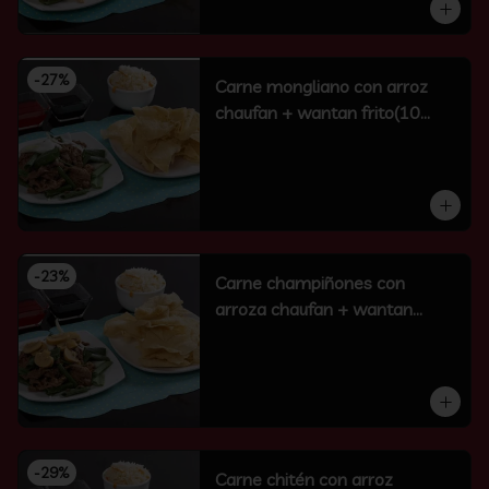
-
27
%
Carne mongliano con arroz
chaufan + wantan frito(10
unidades)
-
23
%
Carne champiñones con
arroza chaufan + wantan
frito(10 un)
-
29
%
Carne chitén con arroz