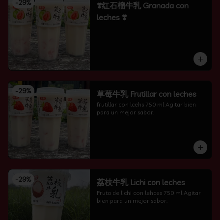
-
29
%
❣️红石榴牛乳 Granada con
leches ❣️
-
29
%
草莓牛乳 Frutillar con leches
frutillar con lcehs 750 ml Agitar bien 
para un mejor sabor.
-
29
%
荔枝牛乳 Lichi con leches
Fruta de lichi con lehces 750 ml Agitar 
bien para un mejor sabor.