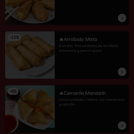
-
13
%
🔥Arrollado Mixto
6 unides. Tres unidades de arrollado 
primavera y jamon queso.
-
6
%
🔥Camarón Mandarín
Cinco unidades. relleno con camarones 
y cebollin