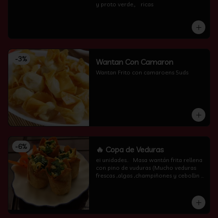
y proto verde。 ricas
-
3
%
Wantan Con Camaron
Wantan Frito con camaroens 5uds
-
6
%
🔥 Copa de Veduras
ei unidades..   Masa wantán frita rellena 
con pino de vuduras (Mucho veduras 
frescas ,algas ,champiñones y cebollin  
por encima )