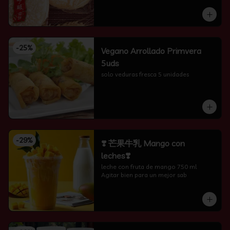
-
25
%
Vegano Arrollado Primvera
5uds
solo veduras fresca 5 unidades
-
29
%
❣️ 芒果牛乳 Mango con
leches❣️
leche con fruta de mango 750 ml 
Agitar bien para un mejor sab