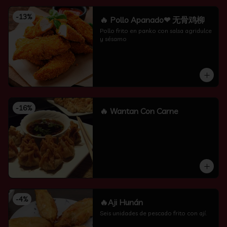
-
13
%
🔥 Pollo Apanado❤ 无骨鸡柳
Pollo frito en panko con salsa agridulce 
y sésamo
-
16
%
🔥 Wantan Con Carne
-
4
%
🔥Aji Hunán
Seis unidades de pescado frito con ají.