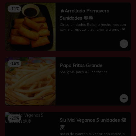
-
11
%
🔥Arrollado Primavera
5unidades 春卷
Cinco unidades. Relleno hechomos con 
carne y repollo ，zanahoria y amor ❤
-
19
%
Papa Fritas Grande
550 gMS para 4-5 perzonas
-
29
%
Siu Mai Veganos 5 unidades 烧
麦
masa de wantan al vapor con chocolo 