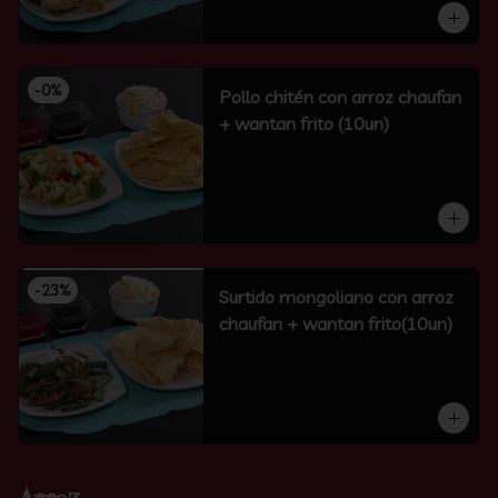
-
0
%
Pollo chitén con arroz chaufan
+ wantan frito (10un)
-
23
%
Surtido mongoliano con arroz
chaufan + wantan frito(10un)