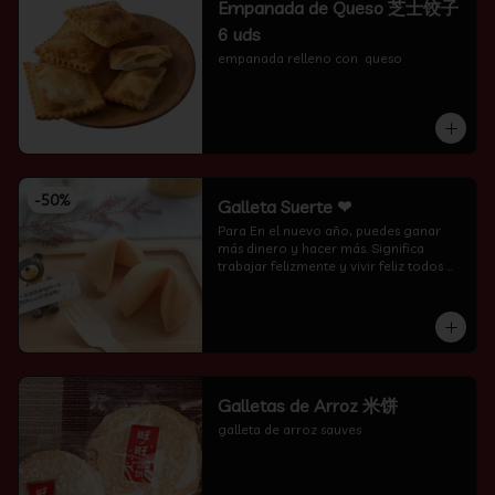
Empanada de Queso 芝士饺子
6 uds
empanada relleno con  queso
-
50
%
Galleta Suerte ❤
Para En el nuevo año, puedes ganar 
más dinero y hacer más. Significa 
trabajar felizmente y vivir feliz todos 
los días.
Galletas de Arroz 米饼
galleta de arroz sauves