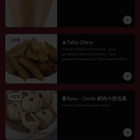
-
15
%
🔥Tabla China
Tres arrollado primavera，tres 
arrollado jamon y queso ，tres 
camaron madarin y diez wantan frito.
-
51
%
🧧Baos - Cerdo 鲜肉小笼包🧧
hecho con mano pan chino