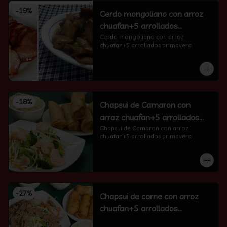
-
19
%
Cerdo mongoliano con arroz
chuafan+5 arrollados
primavera
Cerdo mongoliano con arroz 
chuafan+5 arrollados primavera
-
18
%
Chapsui de Camaron con
arroz chuafan+5 arrollados
primavera
Chapsui de Camaron con arroz 
chuafan+5 arrollados primavera
-
27
%
Chapsui de carne con arroz
chuafan+5 arrollados
primavera