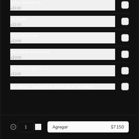
Salsa Tamarindo
champiñones y surtido de verduras. sin 
+
$100
aji
Ají Verde
+
$100
Dos salsa soya
+
$200
Arroz Chaufán CURRY
Dos salsa tamarindo
+
$200
dos salsa agridulces
+
$200
Sin salsas （singnifica orden envio sin salsa）
Arroz Chaufán Camarón
Arroz salteado con mucho  camarón y 
verduras
Agregar
$7.150