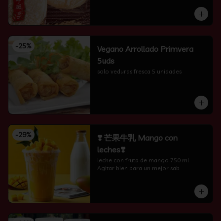
-
25
%
Vegano Arrollado Primvera
5uds
solo veduras fresca 5 unidades
-
29
%
❣️ 芒果牛乳 Mango con
leches❣️
leche con fruta de mango 750 ml 
Agitar bien para un mejor sab