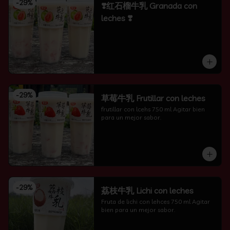
-
29
%
❣️红石榴牛乳 Granada con
leches ❣️
-
29
%
草莓牛乳 Frutillar con leches
frutillar con lcehs 750 ml Agitar bien 
para un mejor sabor.
-
29
%
荔枝牛乳 Lichi con leches
Fruta de lichi con lehces 750 ml Agitar 
bien para un mejor sabor.