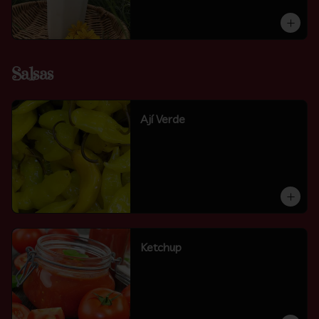
Salsas
Ají Verde
Ketchup