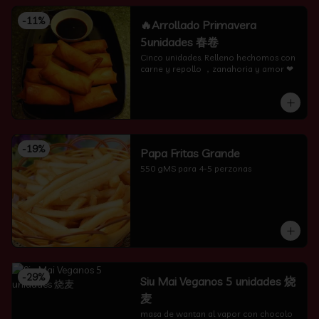
-
11
%
🔥Arrollado Primavera
5unidades 春卷
Cinco unidades. Relleno hechomos con 
carne y repollo ，zanahoria y amor ❤
-
19
%
Papa Fritas Grande
550 gMS para 4-5 perzonas
-
29
%
Siu Mai Veganos 5 unidades 烧
麦
masa de wantan al vapor con chocolo 