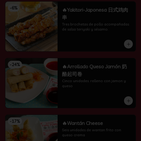
-
6
%
🔥Yakitori-Japonesa 日式鸡肉
串
Tres brochetas de pollo acompañadas 
de salsa teriyaki y sésamo.
-
24
%
🔥Arrollado Queso Jamón 奶
酪起司卷
Cinco unidades. relleno con jamon y 
queso
-
17
%
🔥Wantán Cheese
Seis unidades de wantan frito con 
queso crema