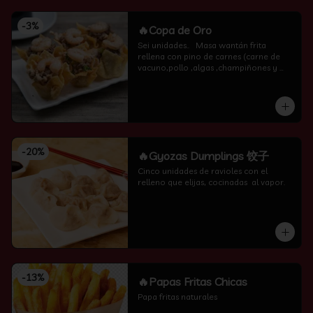
-
3
%
🔥Copa de Oro
Sei unidades..   Masa wantán frita 
rellena con pino de carnes (carne de 
vacuno,pollo ,algas ,champiñones y 
camarón por encima )
-
20
%
🔥Gyozas Dumplings 饺子
Cinco unidades de ravioles con el 
relleno que elijas, cocinadas  al vapor.
-
13
%
🔥Papas Fritas Chicas
Papa fritas naturales