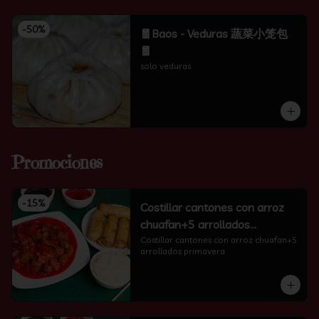
-
50
%
🧧Baos - Veduras 蔬菜小笼包
🧧
solo veduras
Promociones
-
15
%
Costillar cantones con arroz
chuafan+5 arrollados
primavera
Costillar cantones con arroz chuafan+5 
arrollados primavera