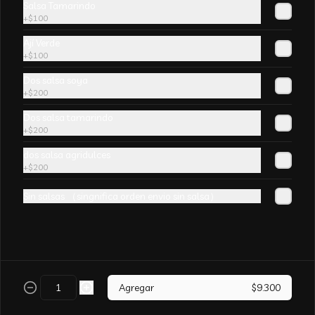
Salsa Tamarindo
champiñones y surtido de verduras. sin 
+
$100
aji
Ají Verde
+
$100
Dos salsa soya
+
$200
Arroz Chaufán CURRY
Dos salsa tamarindo
+
$200
dos salsa agridulces
+
$200
Sin salsas （singnifica orden envio sin salsa）
Arroz Chaufán Camarón
Arroz salteado con mucho  camarón y 
verduras
Agregar
$9.300