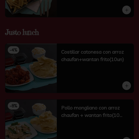
Justo lunch
-
4
%
Costillar catonesa con arroz
chaufan+wantan frito(10un)
-
8
%
Pollo mongliano con arroz
chaufan + wantan frito(10
unidades)