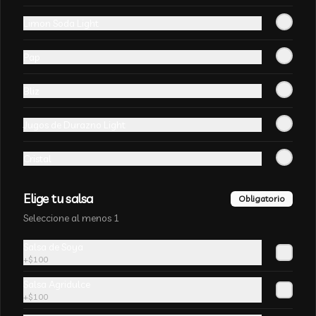
Arroz
Limon Soda Light
-
20
%
Arroz Chaufán❤
Pap
Arroz salteado con sal, huevo fresco y 
zanahoria chancho asados
Bliz
Jugos de Durazno Light
Cristal
-
12
%
Arroz Blanco
Arroz cocido sin sal
Elige tu salsa
Obligatorio
Seleccione al menos 1
Salsa de Soya
+
$100
Salsa Agridulce
+
$100
Arroz Chaufan Veduras
Arroz salteado con algas chinas, 