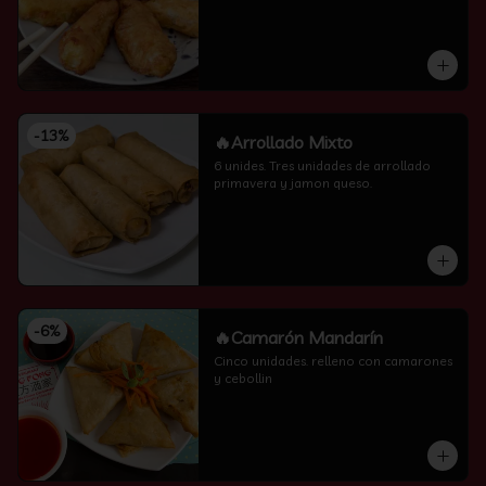
-
13
%
🔥Arrollado Mixto
6 unides. Tres unidades de arrollado 
primavera y jamon queso.
-
6
%
🔥Camarón Mandarín
Cinco unidades. relleno con camarones 
y cebollin