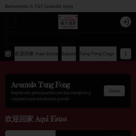
Bienvenido A T&F Guardia Vieja
Abrir menu de navegación
Login
¿Dónde quieres pedir?
欢迎回家 Aqui Estas
Salsas
Tung Fong Days 2x1
Ap
Acumula
Tung Fong
Únete
Regístrate, gana puntos con tus compras y
canjealos por productos y más
欢迎回家 Aqui Estas