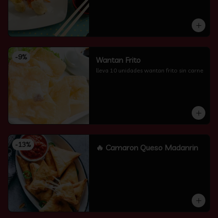
-
9
%
Wantan Frito
lleva 10 unidades wantan frito sin carne
-
13
%
🔥 Camaron Queso Madanrin