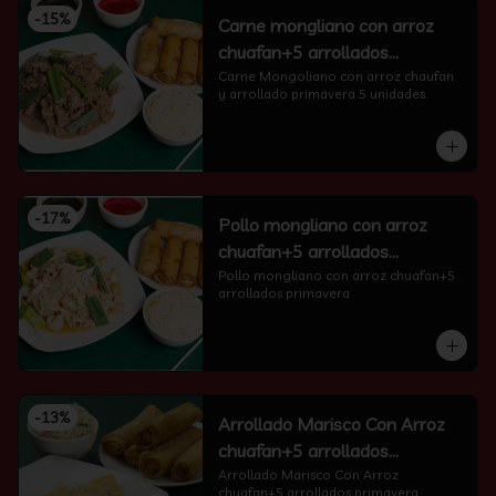
-
15
%
Carne mongliano con arroz
chuafan+5 arrollados
primavera
Carne Mongoliano con arroz chaufan 
y arrollado primavera 5 unidades.
-
17
%
Pollo mongliano con arroz
chuafan+5 arrollados
primavera
Pollo mongliano con arroz chuafan+5 
arrollados primavera
-
13
%
Arrollado Marisco Con Arroz
chuafan+5 arrollados
primavera
Arrollado Marisco Con Arroz 
chuafan+5 arrollados primavera