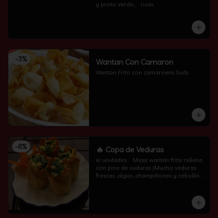
y proto verde。 ricas
-
3
%
Wantan Con Camaron
Wantan Frito con camaroens 5uds
-
6
%
🔥 Copa de Veduras
ei unidades..   Masa wantán frita rellena 
con pino de vuduras (Mucho veduras 
frescas ,algas ,champiñones y cebollin  
por encima )