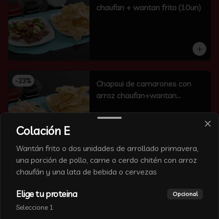
chaufan + wantan frito (10un)
-
23
%
Chapsui de camarones con
arroz chaufan+wantan
frito(10un)
Colación E
Wantán frito o dos unidades de arrollado primavera,
una porción de pollo, carne o cerdo chitén con arroz
-
6
%
chaufán y una lata de bebida o cervezas
Chapsui de carne con arroz
chaufan+wantan frito(10un)
Elige tu proteina
Opcional
Seleccione 1