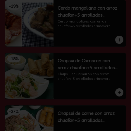
-
19
%
Cerdo mongoliano con arroz
chuafan+5 arrollados
primavera
Cerdo mongoliano con arroz 
chuafan+5 arrollados primavera
-
18
%
Chapsui de Camaron con
arroz chuafan+5 arrollados
primavera
Chapsui de Camaron con arroz 
chuafan+5 arrollados primavera
-
27
%
Chapsui de carne con arroz
chuafan+5 arrollados
primavera