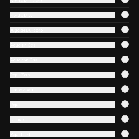
Nordic Mist Zero
Nordic Mist
-
0
%
Pollo chitén con arroz chaufan
Jugo de Durazno
+ wantan frito (10un)
Agua sin Gas
Agua con Gas
Pepsi Zero
-
23
%
Surtido mongoliano con arroz
Limon Soda
chaufan + wantan frito(10un)
Pepsi
Escudo
Pepsi Light