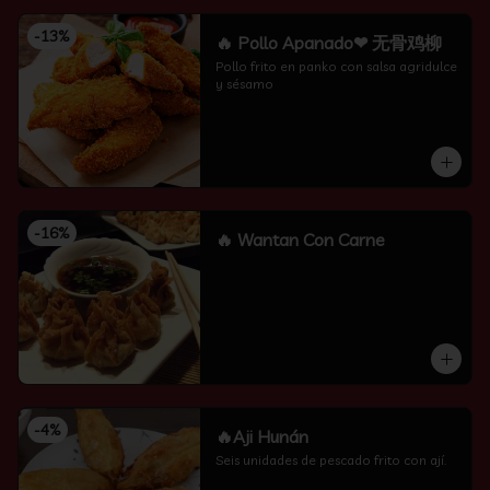
-
13
%
🔥 Pollo Apanado❤ 无骨鸡柳
Pollo frito en panko con salsa agridulce 
y sésamo
-
16
%
🔥 Wantan Con Carne
-
4
%
🔥Aji Hunán
Seis unidades de pescado frito con ají.