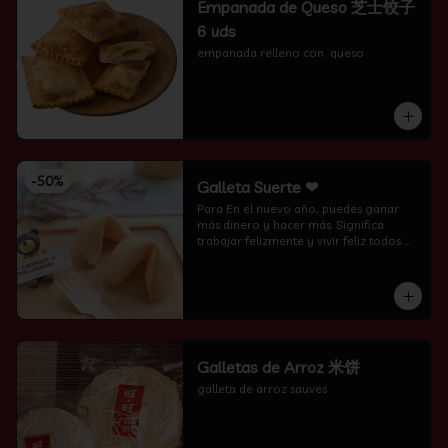
Empanada de Queso 芝士饺子
6 uds
empanada relleno con  queso
-
50
%
Galleta Suerte ❤
Para En el nuevo año, puedes ganar 
más dinero y hacer más. Significa 
trabajar felizmente y vivir feliz todos 
los días.
Galletas de Arroz 米饼
galleta de arroz sauves