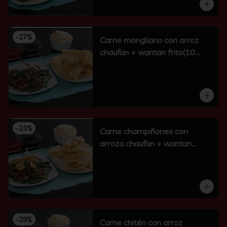
-
27
%
Carne mongliano con arroz
chaufan + wantan frito(10
unidades)
-
23
%
Carne champiñones con
arroza chaufan + wantan
frito(10 un)
-
29
%
Carne chitén con arroz