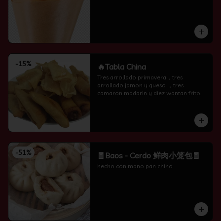
-
15
%
🔥Tabla China
Tres arrollado primavera，tres 
arrollado jamon y queso ，tres 
camaron madarin y diez wantan frito.
-
51
%
🧧Baos - Cerdo 鲜肉小笼包🧧
hecho con mano pan chino