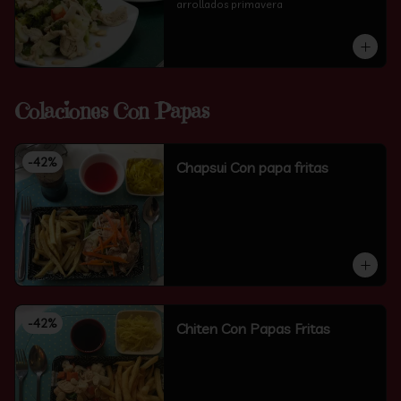
arrollados primavera
Colaciones Con Papas
-
42
%
Chapsui Con papa fritas
-
42
%
Chiten Con Papas Fritas