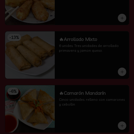
-
13
%
🔥Arrollado Mixto
6 unides. Tres unidades de arrollado 
primavera y jamon queso.
-
6
%
🔥Camarón Mandarín
Cinco unidades. relleno con camarones 
y cebollin