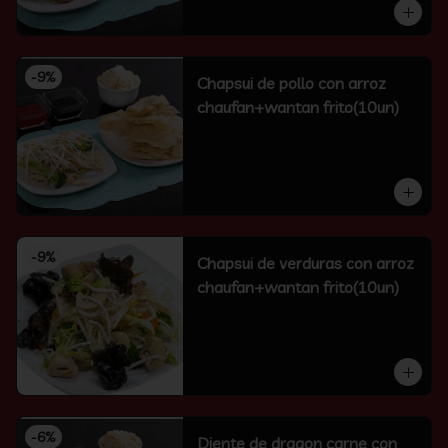
-
9
%
Chapsui de pollo con arroz
chaufan+wantan frito(10un)
-
9
%
Chapsui de verduras con arroz
chaufan+wantan frito(10un)
-
6
%
Diente de dragon carne con