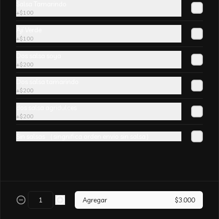
Salsa Tamarindo
champiñones y surtido de verduras. sin 
+
$100
aji
Ají Verde
+
$100
Dos salsa soya
+
$200
Arroz Chaufán CURRY
Dos salsa tamarindo
+
$200
dos salsa agridulces
+
$200
Sin salsas （singnifica orden envio sin salsa）
Arroz Chaufán Camarón
Arroz salteado con mucho  camarón y 
verduras
Agregar
$3.000