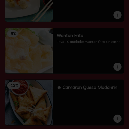
-
9
%
Wantan Frito
lleva 10 unidades wantan frito sin carne
-
13
%
🔥 Camaron Queso Madanrin