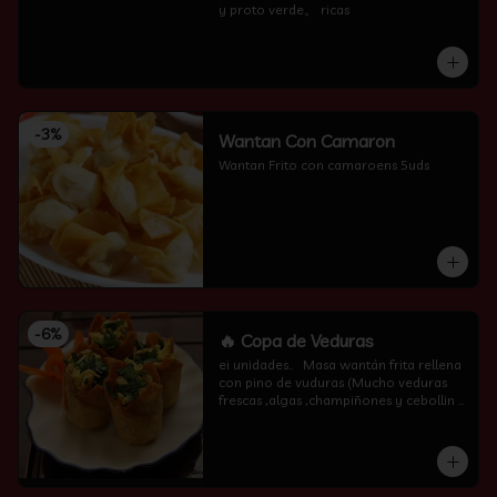
y proto verde。 ricas
-
3
%
Wantan Con Camaron
Wantan Frito con camaroens 5uds
-
6
%
🔥 Copa de Veduras
ei unidades..   Masa wantán frita rellena 
con pino de vuduras (Mucho veduras 
frescas ,algas ,champiñones y cebollin  
por encima )