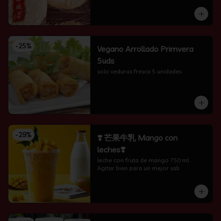
-
25
%
Vegano Arrollado Primvera
5uds
solo veduras fresca 5 unidades
-
29
%
❣️ 芒果牛乳 Mango con
leches❣️
leche con fruta de mango 750 ml 
Agitar bien para un mejor sab