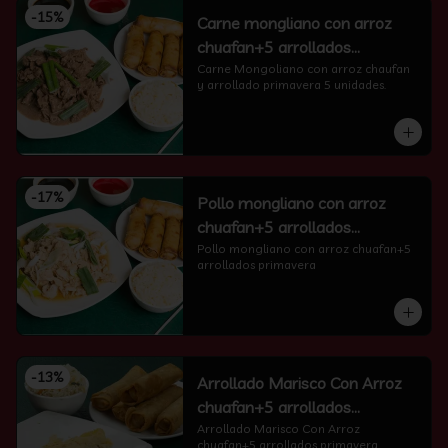
-
15
%
Carne mongliano con arroz
chuafan+5 arrollados
primavera
Carne Mongoliano con arroz chaufan 
y arrollado primavera 5 unidades.
-
17
%
Pollo mongliano con arroz
chuafan+5 arrollados
primavera
Pollo mongliano con arroz chuafan+5 
arrollados primavera
-
13
%
Arrollado Marisco Con Arroz
chuafan+5 arrollados
primavera
Arrollado Marisco Con Arroz 
chuafan+5 arrollados primavera