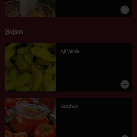
Salsas
Ají Verde
Ketchup