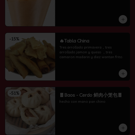
-
15
%
🔥Tabla China
Tres arrollado primavera，tres 
arrollado jamon y queso ，tres 
camaron madarin y diez wantan frito.
-
51
%
🧧Baos - Cerdo 鲜肉小笼包🧧
hecho con mano pan chino