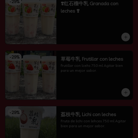
-
29
%
❣️红石榴牛乳 Granada con
leches ❣️
-
29
%
草莓牛乳 Frutillar con leches
frutillar con lcehs 750 ml Agitar bien 
para un mejor sabor.
-
29
%
荔枝牛乳 Lichi con leches
Fruta de lichi con lehces 750 ml Agitar 
bien para un mejor sabor.