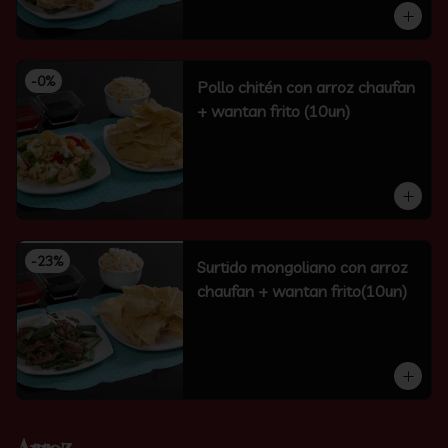
-
0
%
Pollo chitén con arroz chaufan
+ wantan frito (10un)
-
23
%
Surtido mongoliano con arroz
chaufan + wantan frito(10un)