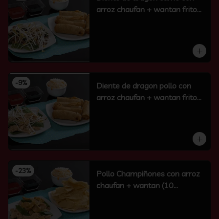
arroz chaufan + wantan frito
(10 un)
-
9
%
Diente de dragon pollo con
arroz chaufan + wantan frito
(10 un)
-
23
%
Pollo Champiñones con arroz
chaufan + wantan (10
unidades)