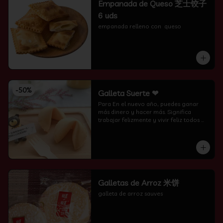
Empanada de Queso 芝士饺子
6 uds
empanada relleno con  queso
-
50
%
Galleta Suerte ❤
Para En el nuevo año, puedes ganar 
más dinero y hacer más. Significa 
trabajar felizmente y vivir feliz todos 
los días.
Galletas de Arroz 米饼
galleta de arroz sauves