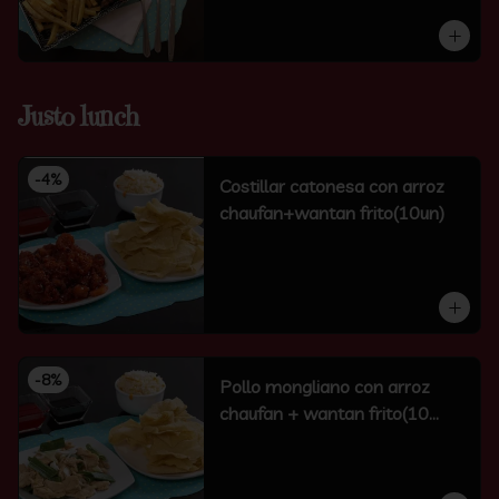
Justo lunch
-
4
%
Costillar catonesa con arroz
chaufan+wantan frito(10un)
-
8
%
Pollo mongliano con arroz
chaufan + wantan frito(10
unidades)