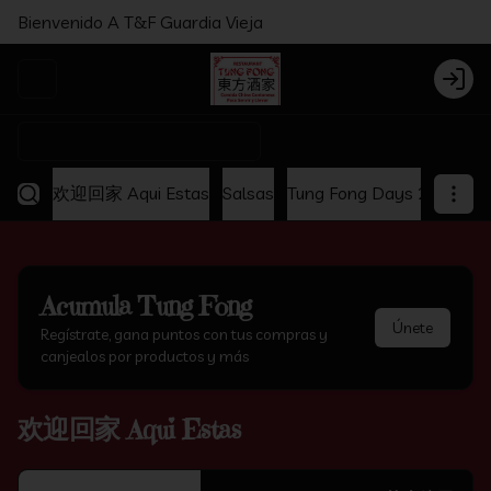
Bienvenido A T&F Guardia Vieja
Abrir menu de navegación
Login
¿Dónde quieres pedir?
欢迎回家 Aqui Estas
Salsas
Tung Fong Days 2x1
Ap
Acumula
Tung Fong
Únete
Regístrate, gana puntos con tus compras y
canjealos por productos y más
欢迎回家 Aqui Estas