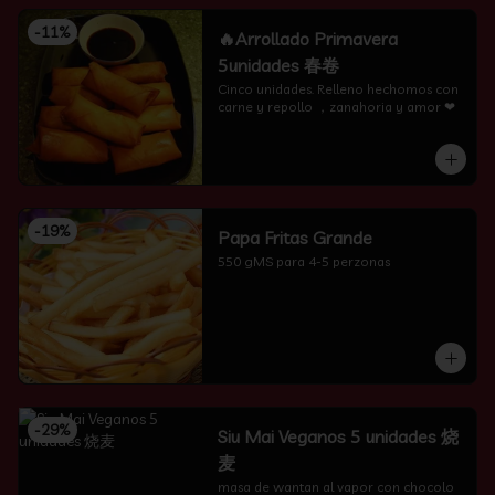
-
11
%
🔥Arrollado Primavera
5unidades 春卷
Cinco unidades. Relleno hechomos con 
carne y repollo ，zanahoria y amor ❤
-
19
%
Papa Fritas Grande
550 gMS para 4-5 perzonas
-
29
%
Siu Mai Veganos 5 unidades 烧
麦
masa de wantan al vapor con chocolo 