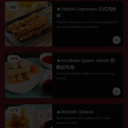
-
6
%
🔥Yakitori-Japonesa 日式鸡肉
串
Tres brochetas de pollo acompañadas 
de salsa teriyaki y sésamo.
-
24
%
🔥Arrollado Queso Jamón 奶
酪起司卷
Cinco unidades. relleno con jamon y 
queso
-
17
%
🔥Wantán Cheese
Seis unidades de wantan frito con 
queso crema