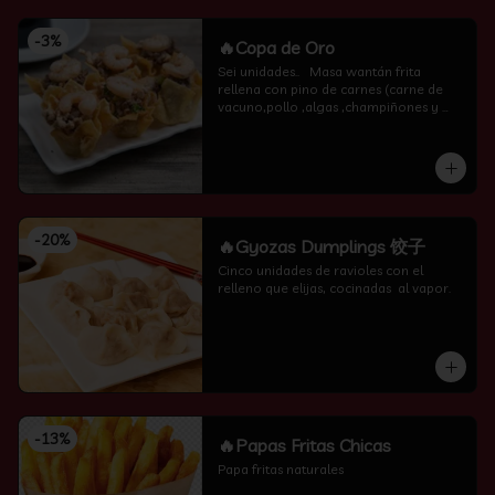
-
3
%
🔥Copa de Oro
Sei unidades..   Masa wantán frita 
rellena con pino de carnes (carne de 
vacuno,pollo ,algas ,champiñones y 
camarón por encima )
-
20
%
🔥Gyozas Dumplings 饺子
Cinco unidades de ravioles con el 
relleno que elijas, cocinadas  al vapor.
-
13
%
🔥Papas Fritas Chicas
Papa fritas naturales