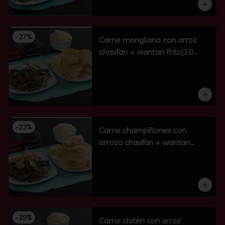
-
27
%
Carne mongliano con arroz
chaufan + wantan frito(10
unidades)
-
23
%
Carne champiñones con
arroza chaufan + wantan
frito(10 un)
-
29
%
Carne chitén con arroz