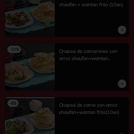
chaufan + wantan frito (10un)
-
23
%
Chapsui de camarones con
arroz chaufan+wantan
frito(10un)
-
6
%
Chapsui de carne con arroz
chaufan+wantan frito(10un)