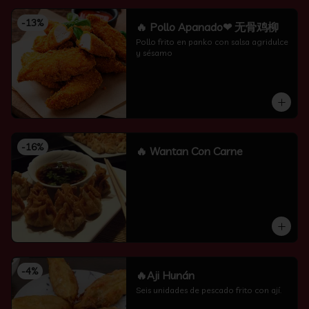
-
13
%
🔥 Pollo Apanado❤ 无骨鸡柳
Pollo frito en panko con salsa agridulce 
y sésamo
-
16
%
🔥 Wantan Con Carne
-
4
%
🔥Aji Hunán
Seis unidades de pescado frito con ají.