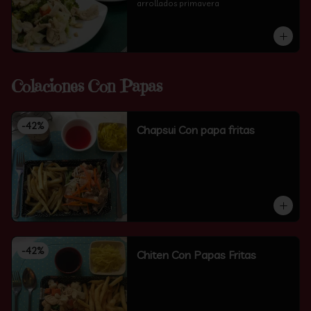
arrollados primavera
Colaciones Con Papas
-
42
%
Chapsui Con papa fritas
-
42
%
Chiten Con Papas Fritas