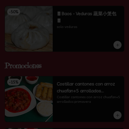
-
50
%
🧧Baos - Veduras 蔬菜小笼包
🧧
solo veduras
Promociones
-
15
%
Costillar cantones con arroz
chuafan+5 arrollados
primavera
Costillar cantones con arroz chuafan+5 
arrollados primavera