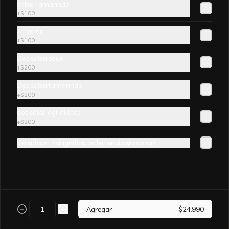
Salsa Tamarindo
champiñones y surtido de verduras. sin 
+
$100
aji
Ají Verde
+
$100
Dos salsa soya
+
$200
Arroz Chaufán CURRY
Dos salsa tamarindo
+
$200
dos salsa agridulces
+
$200
Sin salsas （singnifica orden envio sin salsa）
Arroz Chaufán Camarón
Arroz salteado con mucho  camarón y 
verduras
Agregar
$24.990