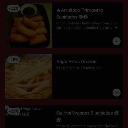
-
11
%
🔥Arrollado Primavera
5unidades 春卷
Cinco unidades. Relleno hechomos con 
carne y repollo ，zanahoria y amor ❤
-
19
%
Papa Fritas Grande
550 gMS para 4-5 perzonas
-
29
%
Siu Mai Veganos 5 unidades 烧
麦
masa de wantan al vapor con chocolo 