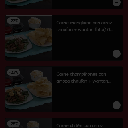
-
27
%
Carne mongliano con arroz
chaufan + wantan frito(10
unidades)
-
23
%
Carne champiñones con
arroza chaufan + wantan
frito(10 un)
-
29
%
Carne chitén con arroz