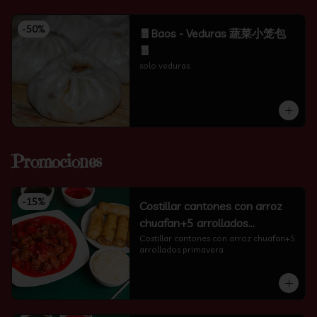
-
50
%
🧧Baos - Veduras 蔬菜小笼包
🧧
solo veduras
Promociones
-
15
%
Costillar cantones con arroz
chuafan+5 arrollados
primavera
Costillar cantones con arroz chuafan+5 
arrollados primavera