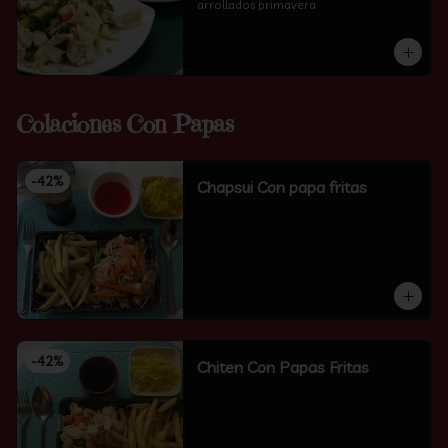
arrollados primavera
Colaciones Con Papas
-
42
%
Chapsui Con papa fritas
-
42
%
Chiten Con Papas Fritas