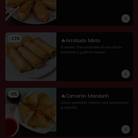
-
13
%
🔥Arrollado Mixto
6 unides. Tres unidades de arrollado 
primavera y jamon queso.
-
6
%
🔥Camarón Mandarín
Cinco unidades. relleno con camarones 
y cebollin