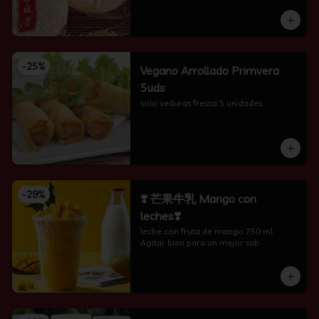
-
25
%
Vegano Arrollado Primvera
5uds
solo veduras fresca 5 unidades
-
29
%
❣️ 芒果牛乳 Mango con
leches❣️
leche con fruta de mango 750 ml 
Agitar bien para un mejor sab