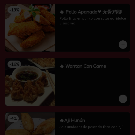
-
13
%
🔥 Pollo Apanado❤ 无骨鸡柳
Pollo frito en panko con salsa agridulce 
y sésamo
-
16
%
🔥 Wantan Con Carne
-
4
%
🔥Aji Hunán
Seis unidades de pescado frito con ají.