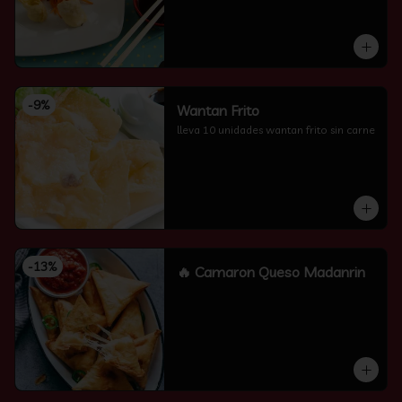
-
9
%
Wantan Frito
lleva 10 unidades wantan frito sin carne
-
13
%
🔥 Camaron Queso Madanrin