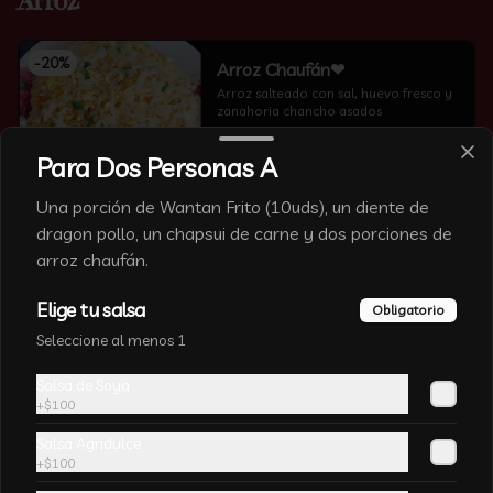
Arroz
-
20
%
Arroz Chaufán❤
Arroz salteado con sal, huevo fresco y 
zanahoria chancho asados
Para Dos Personas A
Una porción de Wantan Frito (10uds), un diente de
dragon pollo, un chapsui de carne y dos porciones de
arroz chaufán.
-
12
%
Arroz Blanco
Arroz cocido sin sal
Elige tu salsa
Obligatorio
Seleccione al menos 1
Salsa de Soya
+
$100
Salsa Agridulce
+
$100
Arroz Chaufan Veduras
Arroz salteado con algas chinas, 