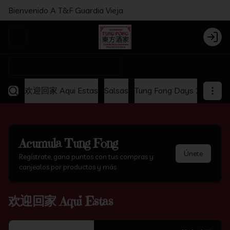
Bienvenido A T&F Guardia Vieja
Abrir menu de navegación
Login
¿Dónde quieres pedir?
欢迎回家 Aqui Estas
Salsas
Tung Fong Days 2x1
Ap
Acumula
Tung Fong
Únete
Regístrate, gana puntos con tus compras y
canjealos por productos y más
欢迎回家 Aqui Estas