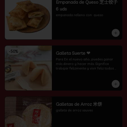
Empanada de Queso 芝士饺子
6 uds
empanada relleno con  queso
-
50
%
Galleta Suerte ❤
Para En el nuevo año, puedes ganar 
más dinero y hacer más. Significa 
trabajar felizmente y vivir feliz todos 
los días.
Galletas de Arroz 米饼
galleta de arroz sauves