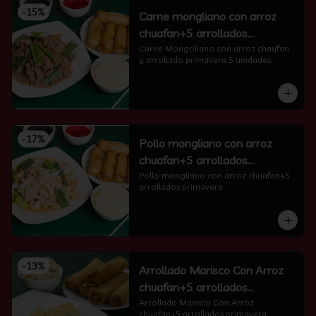
-
15
%
Carne mongliano con arroz
chuafan+5 arrollados
primavera
Carne Mongoliano con arroz chaufan 
y arrollado primavera 5 unidades.
-
17
%
Pollo mongliano con arroz
chuafan+5 arrollados
primavera
Pollo mongliano con arroz chuafan+5 
arrollados primavera
-
13
%
Arrollado Marisco Con Arroz
chuafan+5 arrollados
primavera
Arrollado Marisco Con Arroz 
chuafan+5 arrollados primavera