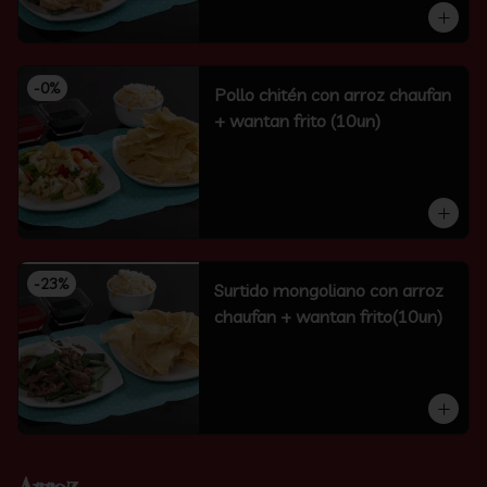
-
0
%
Pollo chitén con arroz chaufan
+ wantan frito (10un)
-
23
%
Surtido mongoliano con arroz
chaufan + wantan frito(10un)