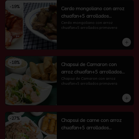
-
19
%
Cerdo mongoliano con arroz
chuafan+5 arrollados
primavera
Cerdo mongoliano con arroz 
chuafan+5 arrollados primavera
-
18
%
Chapsui de Camaron con
arroz chuafan+5 arrollados
primavera
Chapsui de Camaron con arroz 
chuafan+5 arrollados primavera
-
27
%
Chapsui de carne con arroz
chuafan+5 arrollados
primavera