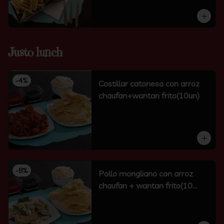
Justo lunch
-
4
%
Costillar catonesa con arroz
chaufan+wantan frito(10un)
-
8
%
Pollo mongliano con arroz
chaufan + wantan frito(10
unidades)