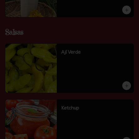
Salsas
Ají Verde
Ketchup