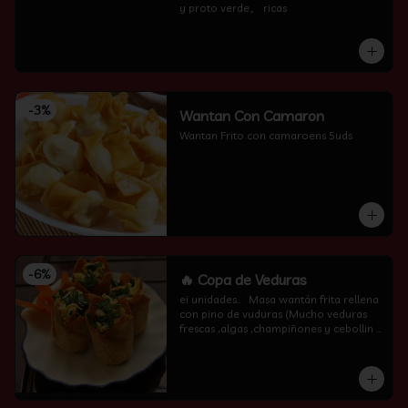
y proto verde。 ricas
-
3
%
Wantan Con Camaron
Wantan Frito con camaroens 5uds
-
6
%
🔥 Copa de Veduras
ei unidades..   Masa wantán frita rellena 
con pino de vuduras (Mucho veduras 
frescas ,algas ,champiñones y cebollin  
por encima )