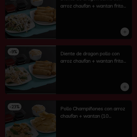
arroz chaufan + wantan frito
(10 un)
-
9
%
Diente de dragon pollo con
arroz chaufan + wantan frito
(10 un)
-
23
%
Pollo Champiñones con arroz
chaufan + wantan (10
unidades)