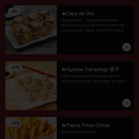
-
3
%
🔥Copa de Oro
Sei unidades..   Masa wantán frita 
rellena con pino de carnes (carne de 
vacuno,pollo ,algas ,champiñones y 
camarón por encima )
-
20
%
🔥Gyozas Dumplings 饺子
Cinco unidades de ravioles con el 
relleno que elijas, cocinadas  al vapor.
-
13
%
🔥Papas Fritas Chicas
Papa fritas naturales