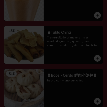
-
15
%
🔥Tabla China
Tres arrollado primavera，tres 
arrollado jamon y queso ，tres 
camaron madarin y diez wantan frito.
-
51
%
🧧Baos - Cerdo 鲜肉小笼包🧧
hecho con mano pan chino