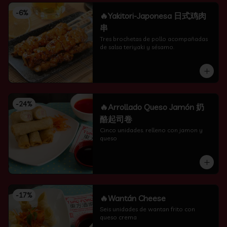
-
6
%
🔥Yakitori-Japonesa 日式鸡肉
串
Tres brochetas de pollo acompañadas 
de salsa teriyaki y sésamo.
-
24
%
🔥Arrollado Queso Jamón 奶
酪起司卷
Cinco unidades. relleno con jamon y 
queso
-
17
%
🔥Wantán Cheese
Seis unidades de wantan frito con 
queso crema