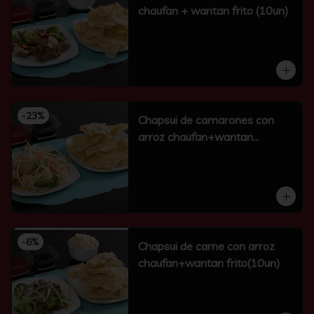
chaufan + wantan frito (10un)
-
23
%
Chapsui de camarones con
arroz chaufan+wantan
frito(10un)
-
6
%
Chapsui de carne con arroz
chaufan+wantan frito(10un)