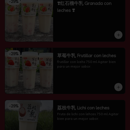
-
29
%
❣️红石榴牛乳 Granada con
leches ❣️
-
29
%
草莓牛乳 Frutillar con leches
frutillar con lcehs 750 ml Agitar bien 
para un mejor sabor.
-
29
%
荔枝牛乳 Lichi con leches
Fruta de lichi con lehces 750 ml Agitar 
bien para un mejor sabor.