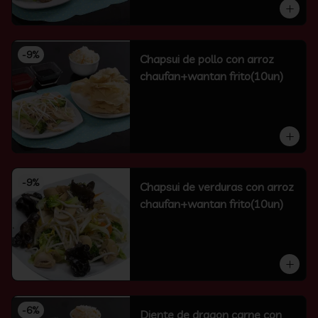
-
9
%
Chapsui de pollo con arroz
chaufan+wantan frito(10un)
-
9
%
Chapsui de verduras con arroz
chaufan+wantan frito(10un)
-
6
%
Diente de dragon carne con