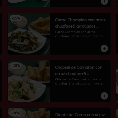
-
15
%
Carne Champion con arroz
chuafan+5 arrollados
primavera
Carne Champion con arroz 
chuafan+5 arrollados primavera
-
18
%
Chapsui de Camaron con
arroz chuafan+5
arrollados primavera
Chapsui de Camaron con arroz 
chuafan+5 arrollados primavera
-
28
%
Diente de Carne con arroz