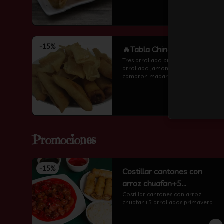
encima )
-
15
%
🔥Tabla China
Tres arrollado primavera，tres 
arrollado jamon y queso ，tres 
camaron madarin y diez wantan 
frito.
Promociones
-
15
%
Costillar cantones con
arroz chuafan+5
arrollados primavera
Costillar cantones con arroz 
chuafan+5 arrollados primavera