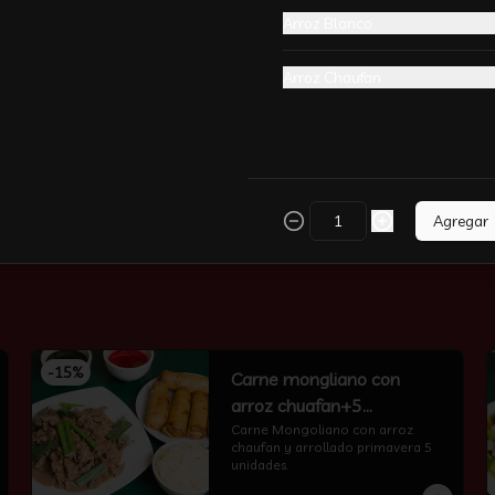
Arroz Blanco
Arroz Chaufan
-
51
%
🧧Baos - Cerdo 鲜肉小笼包
🧧
hecho con mano pan chino
Agregar
-
15
%
Carne mongliano con
arroz chuafan+5
arrollados primavera
Carne Mongoliano con arroz 
chaufan y arrollado primavera 5 
unidades.