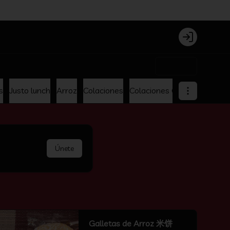
Login
$0
s
Justo lunch
Arroz
Colaciones
Colaciones Oferta
Menu p
Únete
Galletas de Arroz 米饼