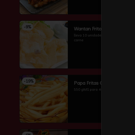
-
9
%
Wantan Frito
lleva 10 unidades wantan frito sin 
carne
-
19
%
Papa Fritas Grande
550 gMS para 4-5 perzonas