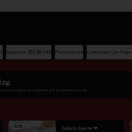
hina
x1
Apertivos 我们的小吃
Promociones
Colaciones Con Papa
ong
on tus compras y canjealos por productos y más
-
50
%
Galleta Suerte ❤