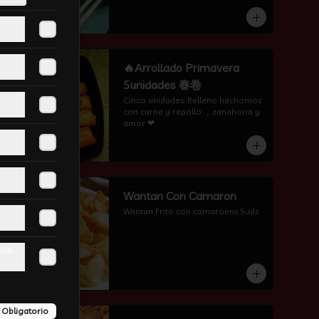
-
11
%
🔥Arrollado Primavera
5unidades 春卷
Cinco unidades. Relleno hechomos 
con carne y repollo ，zanahoria y 
amor ❤
-
3
%
Wantan Con Camaron
Wantan Frito con camaroens 5uds
vio
Obligatorio