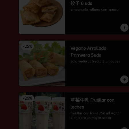
饺子 6 uds
empanada relleno con  queso
-
25
%
Vegano Arrollado
Primvera 5uds
solo veduras fresca 5 unidades
-
29
%
草莓牛乳 Frutillar con
leches
frutillar con lcehs 750 ml Agitar 
bien para un mejor sabor.