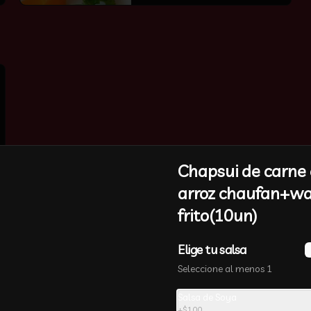
Chapsui de carne
arroz chaufan+w
frito(10un)
-
24
%
Elige tu salsa
🔥Arrollado Queso Jamón
奶酪起司卷
Seleccione al menos 1
Cinco unidades. relleno con jamon 
y queso
Salsa de Soya
+
$100