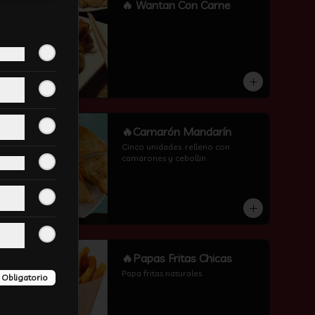
-
16
%
🔥 Wantan Con Carne
-
6
%
🔥Camarón Mandarín
Cinco unidades. relleno con 
camarones y cebollin
-
13
%
🔥Papas Fritas Chicas
Papa fritas naturales
Obligatorio