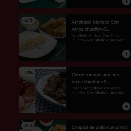
-
13
%
Arrollado Marisco Con
Arroz chuafan+5
arrollados primavera
Arrollado Marisco Con Arroz 
chuafan+5 arrollados primavera
-
19
%
Cerdo mongoliano con
arroz chuafan+5
arrollados primavera
Cerdo mongoliano con arroz 
chuafan+5 arrollados primavera
-
27
%
Chapsui de pollo con arroz