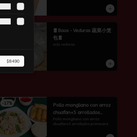
-
50
%
🧧Baos - Veduras 蔬菜小笼
包🧧
solo veduras
$8.490
-
17
%
Pollo mongliano con arroz
chuafan+5 arrollados
primavera
Pollo mongliano con arroz 
chuafan+5 arrollados primavera