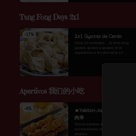
Tung Fong Days 2x1
-
17
%
2x1 Gyozas de Cerdo
Lleva 10 unidades ，Si eres muy 
guapa, guapa y guapa, te la 
regalamos a los dos seria 12 
unidades te amor
Apertivos 我们的小吃
-
6
%
🔥Yakitori-Japonesa 日式鸡
肉串
Tres brochetas de pollo 
acompañadas de salsa teriyaki y 
sésamo.