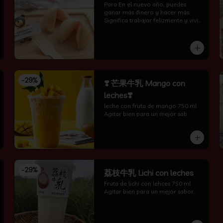
Para En el nuevo año, puedes 
ganar más dinero y hacer más. 
Significa trabajar felizmente y vivir 
feliz todos los días.
-
29
%
❣️ 芒果牛乳 Mango con
leches❣️
leche con fruta de mango 750 ml 
Agitar bien para un mejor sab
-
29
%
荔枝牛乳 Lichi con leches
Fruta de lichi con lehces 750 ml 
Agitar bien para un mejor sabor.