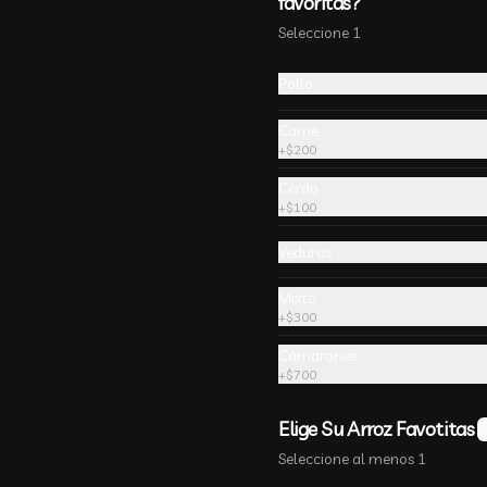
favoritas?
-
13
%
🔥 Pollo Apanado❤ 无骨鸡
柳
Seleccione 1
Pollo frito en panko con salsa 
agridulce y sésamo
Pollo
Carne
+
$200
Cerdo
-
13
%
🔥Arrollado Mixto
+
$100
6 unides. Tres unidades de 
arrollado primavera y jamon 
Veduras
queso.
Mixto
+
$300
Camarones
+
$700
-
20
%
🔥Gyozas Dumplings 饺子
Cinco unidades de ravioles con el 
Elige Su Arroz Favotitas
relleno que elijas, cocinadas  al 
vapor.
Seleccione al menos 1