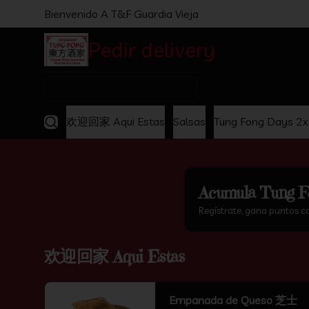
Bienvenido A T&F Guardia Vieja
Pedir delivery
Comida C
¿Dónde quieres pedir?
欢迎回家 Aqui Estas
Salsas
Tung Fong Days 2
Acumula
Tung F
Regístrate, gana puntos c
欢迎回家 Aqui Estas
Empanada de Queso 芝士