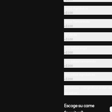
Salsa Agridulce
+
$100
Salsa Tamarindo
-
13
%
🔥 Camaron Queso
+
$100
Madanrin
Ají Verde
+
$100
Dos salsa soya
+
$200
Dos salsa tamarindo
+
$200
-
29
%
Siu Mai Veganos 5
unidades 烧麦
dos salsa agridulces
+
$200
masa de wantan al vapor con 
chocolo y proto verde。 ricas
Sin salsas （singnifica orden en
sin salsa）
Escoge su carne