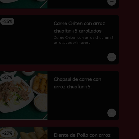
-
25
%
Carne Chiten con arroz
chuafan+5 arrollados
primavera
Carne Chiten con arroz chuafan+5 
arrollados primavera
-
27
%
Chapsui de carne con
arroz chuafan+5
arrollados primavera
-
29
%
Diente de Pollo con arroz