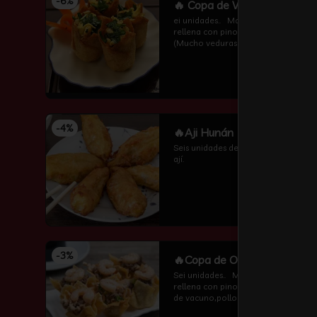
-
6
%
🔥 Copa de Veduras
ei unidades..   Masa wantán frita 
rellena con pino de vuduras 
(Mucho veduras frescas ,algas 
,champiñones y cebollin  por 
encima )
-
4
%
🔥Aji Hunán
Seis unidades de pescado frito con 
ají.
-
3
%
🔥Copa de Oro
Sei unidades..   Masa wantán frita 
rellena con pino de carnes (carne 
de vacuno,pollo ,algas 
,champiñones y camarón por 