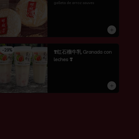
galleta de arroz sauves
-
29
%
❣️红石榴牛乳 Granada con
leches ❣️