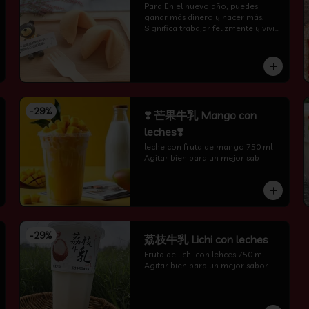
Para En el nuevo año, puedes 
ganar más dinero y hacer más. 
Significa trabajar felizmente y vivir 
feliz todos los días.
-
29
%
❣️ 芒果牛乳 Mango con
leches❣️
leche con fruta de mango 750 ml 
Agitar bien para un mejor sab
-
29
%
荔枝牛乳 Lichi con leches
Fruta de lichi con lehces 750 ml 
Agitar bien para un mejor sabor.