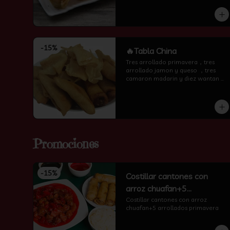
encima )
-
15
%
🔥Tabla China
Tres arrollado primavera，tres 
arrollado jamon y queso ，tres 
camaron madarin y diez wantan 
frito.
Promociones
-
15
%
Costillar cantones con
arroz chuafan+5
arrollados primavera
Costillar cantones con arroz 
chuafan+5 arrollados primavera