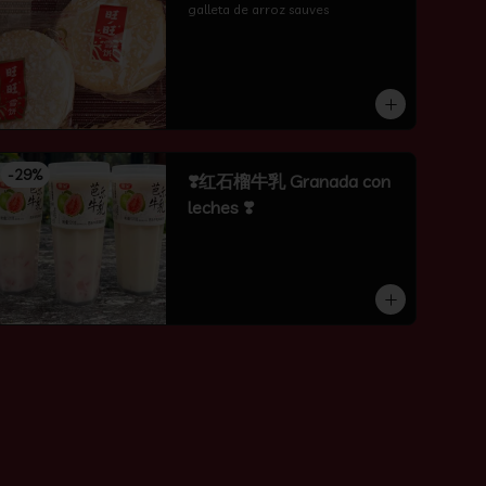
galleta de arroz sauves
-
29
%
❣️红石榴牛乳 Granada con
leches ❣️