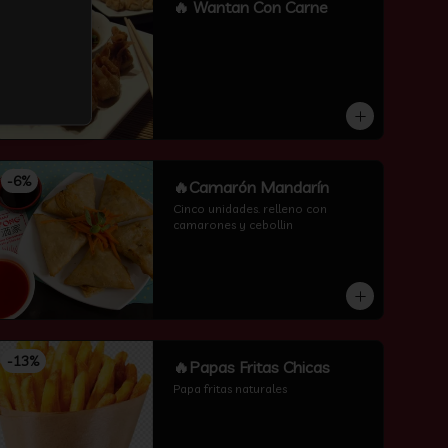
-
16
%
🔥 Wantan Con Carne
-
6
%
🔥Camarón Mandarín
Cinco unidades. relleno con 
camarones y cebollin
-
13
%
🔥Papas Fritas Chicas
Papa fritas naturales