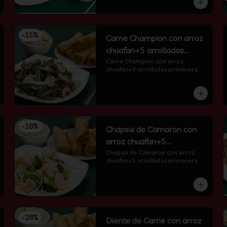
-
15
%
Carne Champion con arroz
chuafan+5 arrollados
primavera
Carne Champion con arroz 
chuafan+5 arrollados primavera
-
18
%
Chapsui de Camaron con
arroz chuafan+5
arrollados primavera
Chapsui de Camaron con arroz 
chuafan+5 arrollados primavera
-
28
%
Diente de Carne con arroz