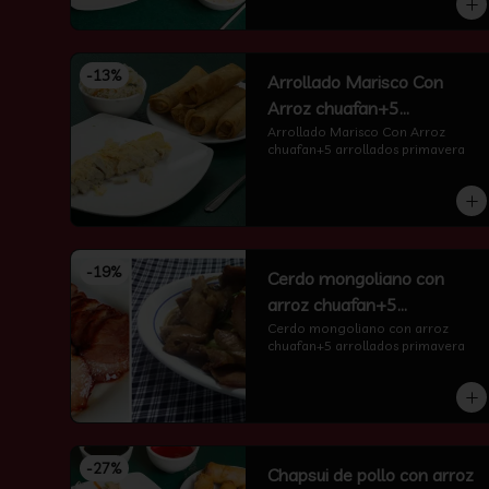
-
13
%
Arrollado Marisco Con
Arroz chuafan+5
arrollados primavera
Arrollado Marisco Con Arroz 
chuafan+5 arrollados primavera
-
19
%
Cerdo mongoliano con
arroz chuafan+5
arrollados primavera
Cerdo mongoliano con arroz 
chuafan+5 arrollados primavera
-
27
%
Chapsui de pollo con arroz