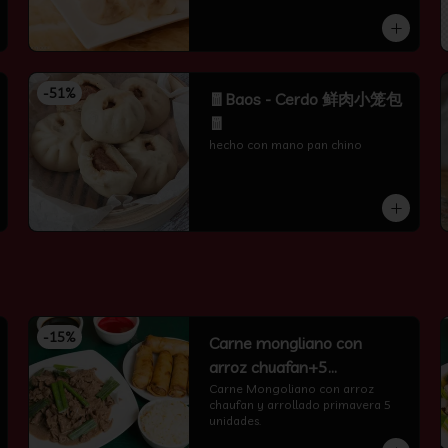
-
51
%
🧧Baos - Cerdo 鲜肉小笼包
🧧
hecho con mano pan chino
-
15
%
Carne mongliano con
arroz chuafan+5
arrollados primavera
Carne Mongoliano con arroz 
chaufan y arrollado primavera 5 
unidades.