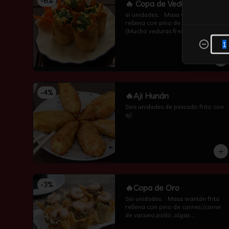
-
6
%
🔥 Copa de Veduras
ei unidades..   Masa wantán frita 
rellena con pino de vuduras 
(Mucho veduras frescas ,algas 
,champiñones y cebollin  por 
encima )
-
4
%
🔥Aji Hunán
Seis unidades de pescado frito con 
ají.
-
3
%
🔥Copa de Oro
Sei unidades..   Masa wantán frita 
rellena con pino de carnes (carne 
de vacuno,pollo ,algas 
,champiñones y camarón por 