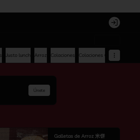
Login
$0
s
Justo lunch
Arroz
Colaciones
Colaciones Oferta
Menu p
Únete
Galletas de Arroz 米饼