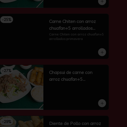
-
25
%
Carne Chiten con arroz
chuafan+5 arrollados
primavera
Carne Chiten con arroz chuafan+5 
arrollados primavera
-
27
%
Chapsui de carne con
arroz chuafan+5
arrollados primavera
-
29
%
Diente de Pollo con arroz