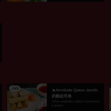
-
24
%
🔥Arrollado Queso Jamón
奶酪起司卷
Cinco unidades. relleno con jamon 
y queso