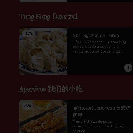
Tung Fong Days 2x1
-
17
%
2x1 Gyozas de Cerdo
Lleva 10 unidades ，Si eres muy 
guapa, guapa y guapa, te la 
regalamos a los dos seria 12 
unidades te amor
Apertivos 我们的小吃
-
6
%
🔥Yakitori-Japonesa 日式鸡
肉串
Tres brochetas de pollo 
acompañadas de salsa teriyaki y 
sésamo.