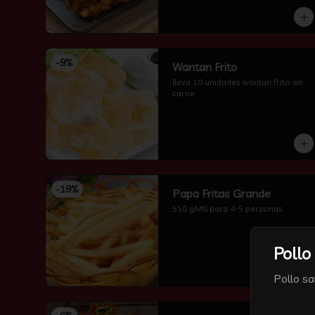
-
9
%
Wantan Frito
lleva 10 unidades wantan frito sin 
carne
-
19
%
Papa Fritas Grande
550 gMS para 4-5 perzonas
Pollo
Pollo sa