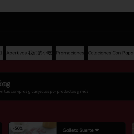
hina
x1
Apertivos 我们的小吃
Promociones
Colaciones Con Papa
ong
on tus compras y canjealos por productos y más
-
50
%
Galleta Suerte ❤