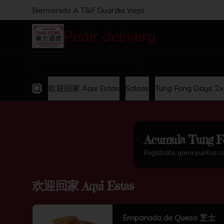
Bienvenido A T&F Guardia Vieja
Pedir delivery
Comida C
¿Dónde quieres pedir?
欢迎回家 Aqui Estas
Salsas
Tung Fong Days 2
Acumula
Tung F
Regístrate, gana puntos c
欢迎回家 Aqui Estas
Empanada de Queso 芝士