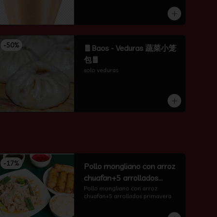
-
50
%
🧧Baos - Veduras 蔬菜小笼
包🧧
solo veduras
-
17
%
Pollo mongliano con arroz
chuafan+5 arrollados
primavera
Pollo mongliano con arroz 
chuafan+5 arrollados primavera