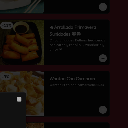
-
11
%
🔥Arrollado Primavera
5unidades 春卷
Cinco unidades. Relleno hechomos 
con carne y repollo ，zanahoria y 
amor ❤
-
3
%
Wantan Con Camaron
Wantan Frito con camaroens 5uds
Close