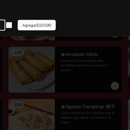
-
13
%
🔥 Pollo Apanado❤ 无骨鸡
柳
Pollo frito en panko con salsa 
agridulce y sésamo
Agregar
$10.590
-
13
%
🔥Arrollado Mixto
6 unides. Tres unidades de 
arrollado primavera y jamon 
queso.
-
20
%
🔥Gyozas Dumplings 饺子
Cinco unidades de ravioles con el 
relleno que elijas, cocinadas  al 
vapor.