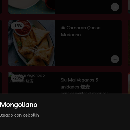
-
13
%
🔥 Camaron Queso
Madanrin
-
29
%
Siu Mai Veganos 5
unidades 烧麦
masa de wantan al vapor con 
chocolo y proto verde。 ricas
 Mongoliano
lteado con cebollín