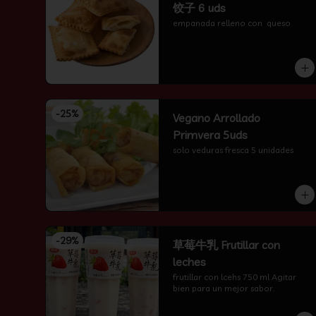
饺子 6 uds
empanada relleno con  queso
-
25
%
Vegano Arrollado
Primvera 5uds
solo veduras fresca 5 unidades
-
29
%
草莓牛乳 Frutillar con
leches
frutillar con lcehs 750 ml Agitar 
bien para un mejor sabor.