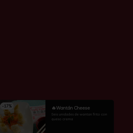
-
17
%
🔥Wantán Cheese
Seis unidades de wantan frito con 
queso crema