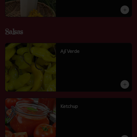
Salsas
Ají Verde
Ketchup