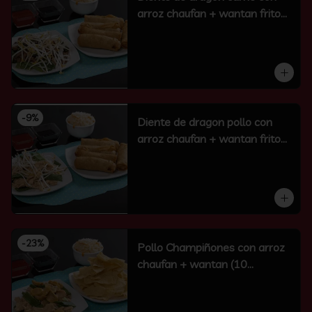
arroz chaufan + wantan frito
(10 un)
-
9
%
Diente de dragon pollo con
arroz chaufan + wantan frito
(10 un)
-
23
%
Pollo Champiñones con arroz
chaufan + wantan (10
unidades)