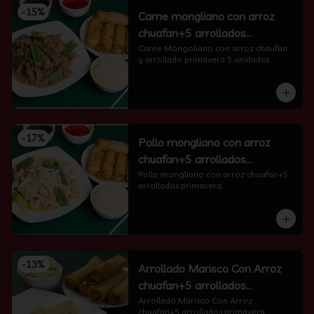
-
15
%
Carne mongliano con arroz
chuafan+5 arrollados
primavera
Carne Mongoliano con arroz chaufan 
y arrollado primavera 5 unidades.
-
17
%
Pollo mongliano con arroz
chuafan+5 arrollados
primavera
Pollo mongliano con arroz chuafan+5 
arrollados primavera
-
13
%
Arrollado Marisco Con Arroz
chuafan+5 arrollados
primavera
Arrollado Marisco Con Arroz 
chuafan+5 arrollados primavera