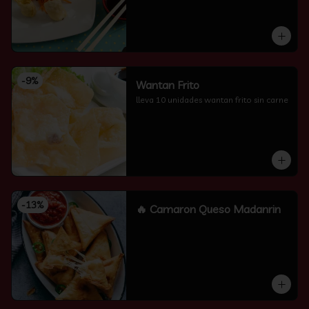
-
9
%
Wantan Frito
lleva 10 unidades wantan frito sin carne
-
13
%
🔥 Camaron Queso Madanrin