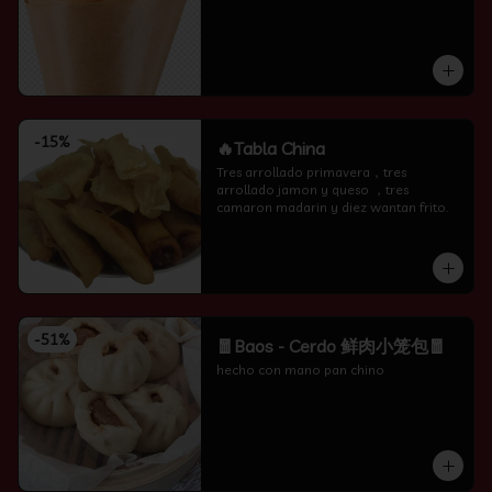
-
15
%
🔥Tabla China
Tres arrollado primavera，tres 
arrollado jamon y queso ，tres 
camaron madarin y diez wantan frito.
-
51
%
🧧Baos - Cerdo 鲜肉小笼包🧧
hecho con mano pan chino