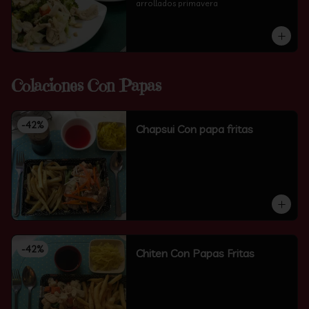
arrollados primavera
Colaciones Con Papas
-
42
%
Chapsui Con papa fritas
-
42
%
Chiten Con Papas Fritas