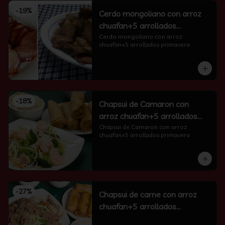
-
19
%
Cerdo mongoliano con arroz
chuafan+5 arrollados
primavera
Cerdo mongoliano con arroz 
chuafan+5 arrollados primavera
-
18
%
Chapsui de Camaron con
arroz chuafan+5 arrollados
primavera
Chapsui de Camaron con arroz 
chuafan+5 arrollados primavera
-
27
%
Chapsui de carne con arroz
chuafan+5 arrollados
primavera