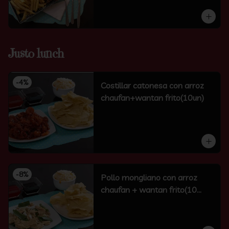
Justo lunch
-
4
%
Costillar catonesa con arroz
chaufan+wantan frito(10un)
-
8
%
Pollo mongliano con arroz
chaufan + wantan frito(10
unidades)