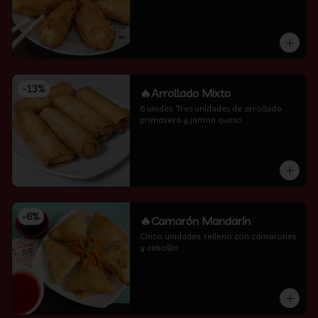
-
13
%
🔥Arrollado Mixto
6 unides. Tres unidades de arrollado 
primavera y jamon queso.
-
6
%
🔥Camarón Mandarín
Cinco unidades. relleno con camarones 
y cebollin