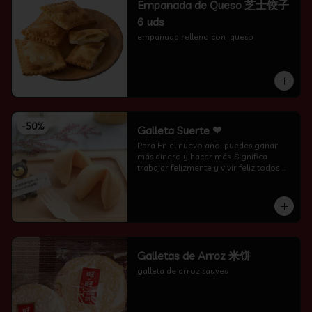
Empanada de Queso 芝士饺子
6 uds
empanada relleno con  queso
-
50
%
Galleta Suerte ❤
Para En el nuevo año, puedes ganar 
más dinero y hacer más. Significa 
trabajar felizmente y vivir feliz todos 
los días.
Galletas de Arroz 米饼
galleta de arroz sauves