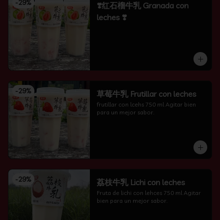
-
29
%
❣️红石榴牛乳 Granada con
leches ❣️
-
29
%
草莓牛乳 Frutillar con leches
frutillar con lcehs 750 ml Agitar bien 
para un mejor sabor.
-
29
%
荔枝牛乳 Lichi con leches
Fruta de lichi con lehces 750 ml Agitar 
bien para un mejor sabor.