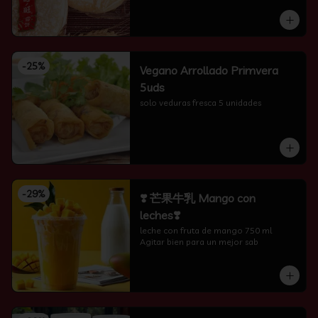
-
25
%
Vegano Arrollado Primvera
5uds
solo veduras fresca 5 unidades
-
29
%
❣️ 芒果牛乳 Mango con
leches❣️
leche con fruta de mango 750 ml 
Agitar bien para un mejor sab