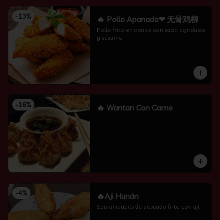
-
13
%
🔥 Pollo Apanado❤ 无骨鸡柳
Pollo frito en panko con salsa agridulce 
y sésamo
-
16
%
🔥 Wantan Con Carne
-
4
%
🔥Aji Hunán
Seis unidades de pescado frito con ají.