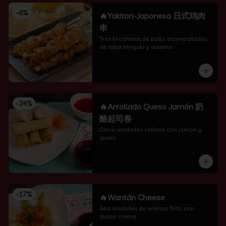
-
6
%
🔥Yakitori-Japonesa 日式鸡肉
串
Tres brochetas de pollo acompañadas 
de salsa teriyaki y sésamo.
-
24
%
🔥Arrollado Queso Jamón 奶
酪起司卷
Cinco unidades. relleno con jamon y 
queso
-
17
%
🔥Wantán Cheese
Seis unidades de wantan frito con 
queso crema