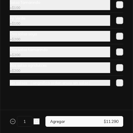
Salsa Tamarindo
champiñones y surtido de verduras. sin 
+
$100
aji
Ají Verde
+
$100
Dos salsa soya
+
$200
Arroz Chaufán CURRY
Dos salsa tamarindo
+
$200
dos salsa agridulces
+
$200
Sin salsas （singnifica orden envio sin salsa）
Arroz Chaufán Camarón
Arroz salteado con mucho  camarón y 
verduras
Agregar
$11.290