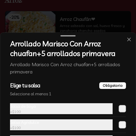
Arroz
-
20
%
Arroz Chaufán❤
Arroz salteado con sal, huevo fresco y 
zanahoria chancho asados
Arrollado Marisco Con Arroz
chuafan+5 arrollados primavera
Arrollado Marisco Con Arroz chuafan+5 arrollados
primavera
-
12
%
Arroz Blanco
Arroz cocido sin sal
Elige tu salsa
Obligatorio
Seleccione al menos 1
Salsa de Soya
+
$100
Salsa Agridulce
+
$100
Arroz Chaufan Veduras
Arroz salteado con algas chinas, 