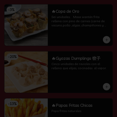
-
3
%
🔥Copa de Oro
Sei unidades..   Masa wantán frita 
rellena con pino de carnes (carne de 
vacuno,pollo ,algas ,champiñones y 
camarón por encima )
-
20
%
🔥Gyozas Dumplings 饺子
Cinco unidades de ravioles con el 
relleno que elijas, cocinadas  al vapor.
-
13
%
🔥Papas Fritas Chicas
Papa fritas naturales