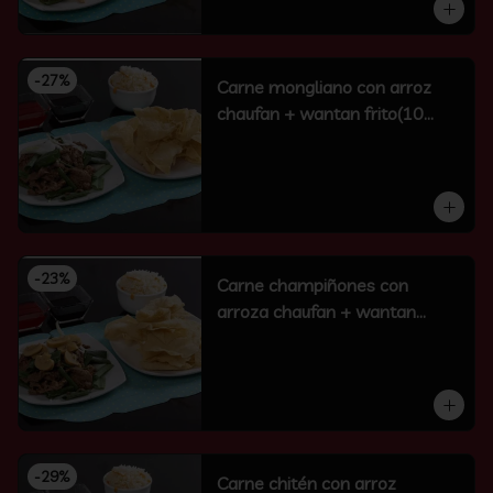
-
27
%
Carne mongliano con arroz
chaufan + wantan frito(10
unidades)
-
23
%
Carne champiñones con
arroza chaufan + wantan
frito(10 un)
-
29
%
Carne chitén con arroz