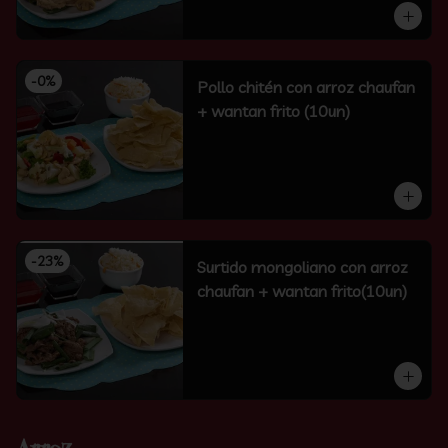
-
0
%
Pollo chitén con arroz chaufan
+ wantan frito (10un)
-
23
%
Surtido mongoliano con arroz
chaufan + wantan frito(10un)