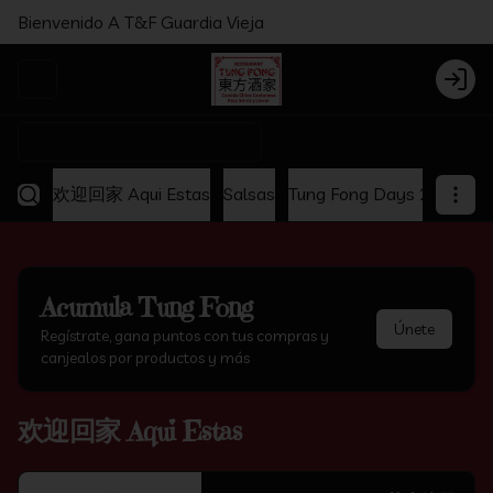
Bienvenido A T&F Guardia Vieja
Abrir menu de navegación
Login
¿Dónde quieres pedir?
欢迎回家 Aqui Estas
Salsas
Tung Fong Days 2x1
Ap
Acumula
Tung Fong
Únete
Regístrate, gana puntos con tus compras y
canjealos por productos y más
欢迎回家 Aqui Estas