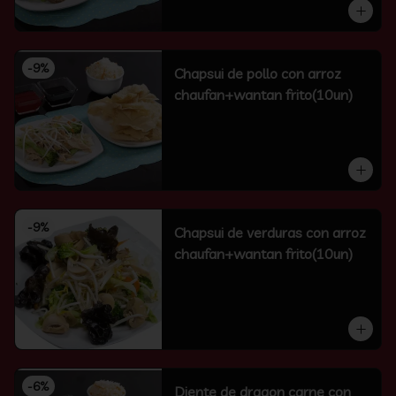
-
9
%
Chapsui de pollo con arroz
chaufan+wantan frito(10un)
-
9
%
Chapsui de verduras con arroz
chaufan+wantan frito(10un)
-
6
%
Diente de dragon carne con