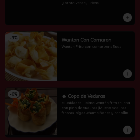
y proto verde。 ricas
-
3
%
Wantan Con Camaron
Wantan Frito con camaroens 5uds
-
6
%
🔥 Copa de Veduras
ei unidades..   Masa wantán frita rellena 
con pino de vuduras (Mucho veduras 
frescas ,algas ,champiñones y cebollin  
por encima )