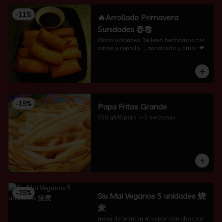
-
11
%
🔥Arrollado Primavera
5unidades 春卷
Cinco unidades. Relleno hechomos con 
carne y repollo ，zanahoria y amor ❤
-
19
%
Papa Fritas Grande
550 gMS para 4-5 perzonas
-
29
%
Siu Mai Veganos 5 unidades 烧
麦
masa de wantan al vapor con chocolo 