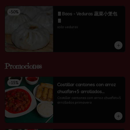
-
50
%
🧧Baos - Veduras 蔬菜小笼包
🧧
solo veduras
Promociones
-
15
%
Costillar cantones con arroz
chuafan+5 arrollados
primavera
Costillar cantones con arroz chuafan+5 
arrollados primavera