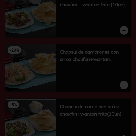
chaufan + wantan frito (10un)
-
23
%
Chapsui de camarones con
arroz chaufan+wantan
frito(10un)
-
6
%
Chapsui de carne con arroz
chaufan+wantan frito(10un)