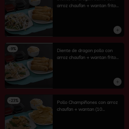
arroz chaufan + wantan frito
(10 un)
-
9
%
Diente de dragon pollo con
arroz chaufan + wantan frito
(10 un)
-
23
%
Pollo Champiñones con arroz
chaufan + wantan (10
unidades)