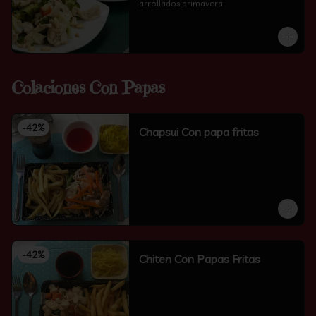
arrollados primavera
Colaciones Con Papas
-
42
%
Chapsui Con papa fritas
-
42
%
Chiten Con Papas Fritas