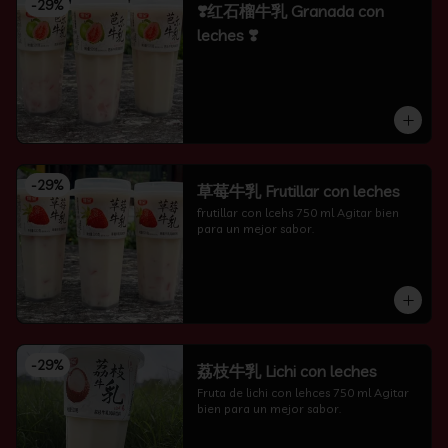
-
29
%
❣️红石榴牛乳 Granada con
leches ❣️
-
29
%
草莓牛乳 Frutillar con leches
frutillar con lcehs 750 ml Agitar bien 
para un mejor sabor.
-
29
%
荔枝牛乳 Lichi con leches
Fruta de lichi con lehces 750 ml Agitar 
bien para un mejor sabor.