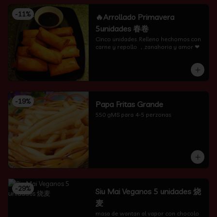
-
11
%
🔥Arrollado Primavera
5unidades 春卷
Cinco unidades. Relleno hechomos con 
carne y repollo ，zanahoria y amor ❤
-
19
%
Papa Fritas Grande
550 gMS para 4-5 perzonas
-
29
%
Siu Mai Veganos 5 unidades 烧
麦
masa de wantan al vapor con chocolo 