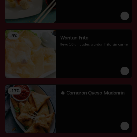
-
9
%
Wantan Frito
lleva 10 unidades wantan frito sin carne
-
13
%
🔥 Camaron Queso Madanrin