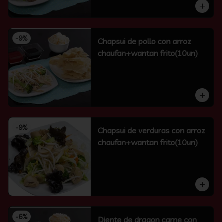
-
9
%
Chapsui de pollo con arroz
chaufan+wantan frito(10un)
-
9
%
Chapsui de verduras con arroz
chaufan+wantan frito(10un)
-
6
%
Diente de dragon carne con