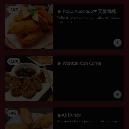
-
13
%
🔥 Pollo Apanado❤ 无骨鸡柳
Pollo frito en panko con salsa agridulce 
y sésamo
-
16
%
🔥 Wantan Con Carne
-
4
%
🔥Aji Hunán
Seis unidades de pescado frito con ají.