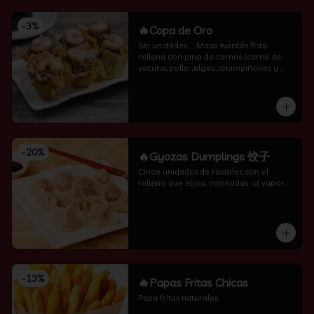
-
3
%
🔥Copa de Oro
Sei unidades..   Masa wantán frita 
rellena con pino de carnes (carne de 
vacuno,pollo ,algas ,champiñones y 
camarón por encima )
-
20
%
🔥Gyozas Dumplings 饺子
Cinco unidades de ravioles con el 
relleno que elijas, cocinadas  al vapor.
-
13
%
🔥Papas Fritas Chicas
Papa fritas naturales