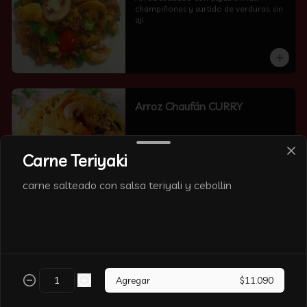
champiñones y surtido de verduras. sin 
aji
Arroz Chaufán CURRY
Carne Teriyaki
carne salteado con salsa teriyali y cebollin
Arroz Chaufán Camarón
Arroz salteado con mucho  camarón y 
verduras
Agregar
$11.090