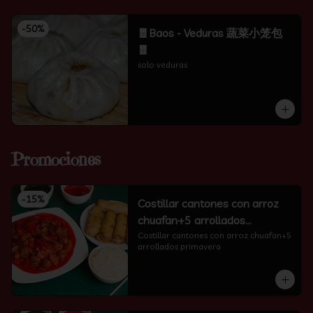
-
50
%
🧧Baos - Veduras 蔬菜小笼包
🧧
solo veduras
Promociones
-
15
%
Costillar cantones con arroz
chuafan+5 arrollados
primavera
Costillar cantones con arroz chuafan+5 
arrollados primavera