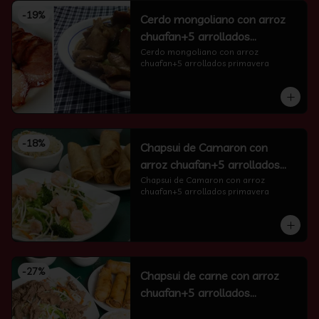
-
19
%
Cerdo mongoliano con arroz
chuafan+5 arrollados
primavera
Cerdo mongoliano con arroz 
chuafan+5 arrollados primavera
-
18
%
Chapsui de Camaron con
arroz chuafan+5 arrollados
primavera
Chapsui de Camaron con arroz 
chuafan+5 arrollados primavera
-
27
%
Chapsui de carne con arroz
chuafan+5 arrollados
primavera