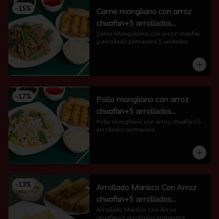
-
15
%
Carne mongliano con arroz
chuafan+5 arrollados
primavera
Carne Mongoliano con arroz chaufan 
y arrollado primavera 5 unidades.
-
17
%
Pollo mongliano con arroz
chuafan+5 arrollados
primavera
Pollo mongliano con arroz chuafan+5 
arrollados primavera
-
13
%
Arrollado Marisco Con Arroz
chuafan+5 arrollados
primavera
Arrollado Marisco Con Arroz 
chuafan+5 arrollados primavera