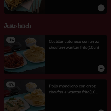
Justo lunch
-
4
%
Costillar catonesa con arroz
chaufan+wantan frito(10un)
-
8
%
Pollo mongliano con arroz
chaufan + wantan frito(10
unidades)