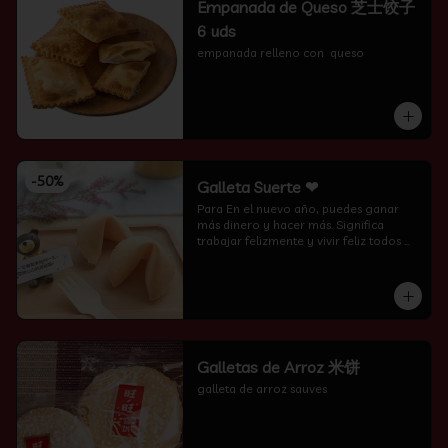
Empanada de Queso 芝士饺子
6 uds
empanada relleno con  queso
-
50
%
Galleta Suerte ❤
Para En el nuevo año, puedes ganar 
más dinero y hacer más. Significa 
trabajar felizmente y vivir feliz todos 
los días.
Galletas de Arroz 米饼
galleta de arroz sauves