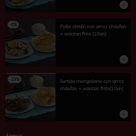
-
0
%
Pollo chitén con arroz chaufan
+ wantan frito (10un)
-
23
%
Surtido mongoliano con arroz
chaufan + wantan frito(10un)