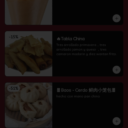
-
15
%
🔥Tabla China
Tres arrollado primavera，tres 
arrollado jamon y queso ，tres 
camaron madarin y diez wantan frito.
-
51
%
🧧Baos - Cerdo 鲜肉小笼包🧧
hecho con mano pan chino