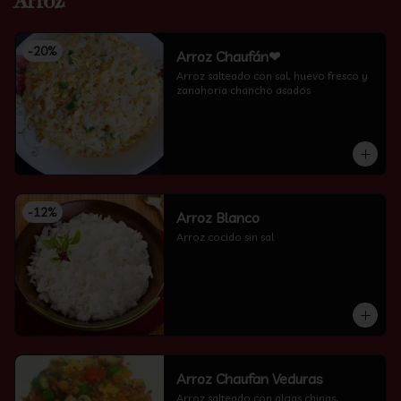
Arroz
-
20
%
Arroz Chaufán❤
Arroz salteado con sal, huevo fresco y 
zanahoria chancho asados
-
12
%
Arroz Blanco
Arroz cocido sin sal
Arroz Chaufan Veduras
Arroz salteado con algas chinas, 