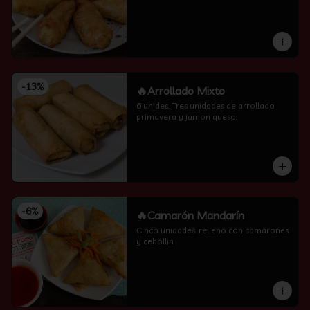
-
13
%
🔥Arrollado Mixto
6 unides. Tres unidades de arrollado 
primavera y jamon queso.
-
6
%
🔥Camarón Mandarín
Cinco unidades. relleno con camarones 
y cebollin