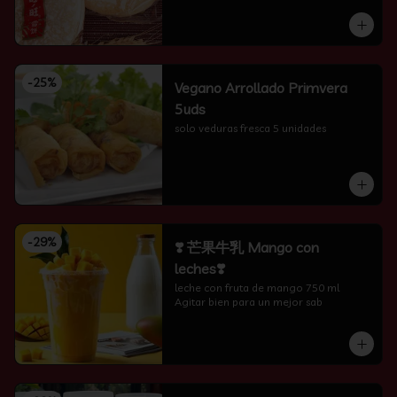
-
25
%
Vegano Arrollado Primvera
5uds
solo veduras fresca 5 unidades
-
29
%
❣️ 芒果牛乳 Mango con
leches❣️
leche con fruta de mango 750 ml 
Agitar bien para un mejor sab