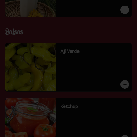
Salsas
Ají Verde
Ketchup