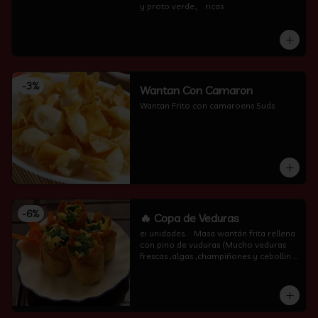
y proto verde。 ricas
-
3
%
Wantan Con Camaron
Wantan Frito con camaroens 5uds
-
6
%
🔥 Copa de Veduras
ei unidades..   Masa wantán frita rellena 
con pino de vuduras (Mucho veduras 
frescas ,algas ,champiñones y cebollin  
por encima )