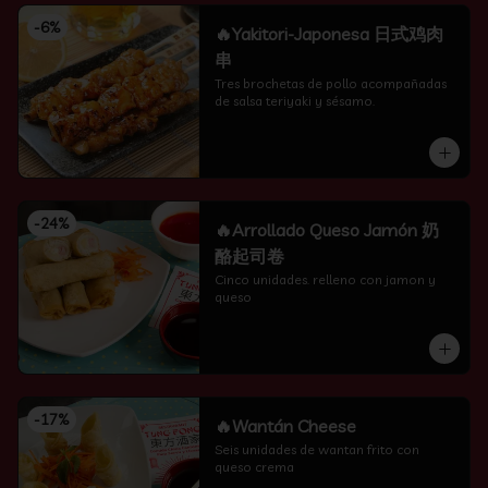
-
6
%
🔥Yakitori-Japonesa 日式鸡肉
串
Tres brochetas de pollo acompañadas 
de salsa teriyaki y sésamo.
-
24
%
🔥Arrollado Queso Jamón 奶
酪起司卷
Cinco unidades. relleno con jamon y 
queso
-
17
%
🔥Wantán Cheese
Seis unidades de wantan frito con 
queso crema