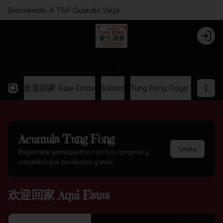
Bienvenido A T&F Guardia Vieja
Abrir menu de navegación
Login
¿Dónde quieres pedir?
欢迎回家 Aqui Estas
Salsas
Tung Fong Days 2x1
Ap
Acumula
Tung Fong
Únete
Regístrate, gana puntos con tus compras y
canjealos por productos y más
欢迎回家 Aqui Estas