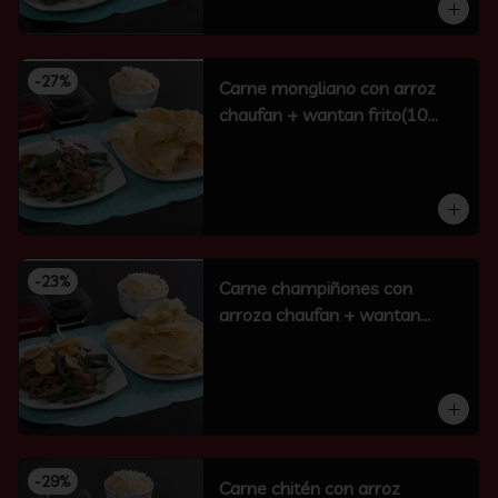
-
27
%
Carne mongliano con arroz
chaufan + wantan frito(10
unidades)
-
23
%
Carne champiñones con
arroza chaufan + wantan
frito(10 un)
-
29
%
Carne chitén con arroz