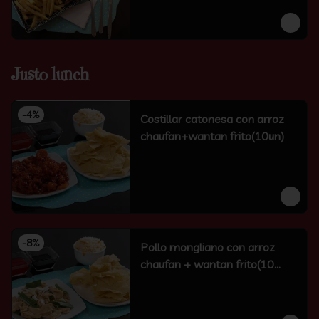
Justo lunch
-
4
%
Costillar catonesa con arroz
chaufan+wantan frito(10un)
-
8
%
Pollo mongliano con arroz
chaufan + wantan frito(10
unidades)