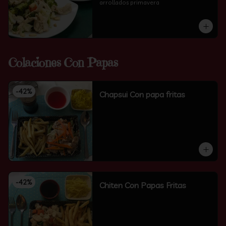
arrollados primavera
Colaciones Con Papas
-
42
%
Chapsui Con papa fritas
-
42
%
Chiten Con Papas Fritas