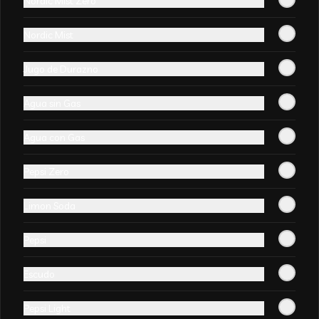
Nordic Mist Zero
Nordic Mist
-
0
%
Pollo chitén con arroz chaufan
Jugo de Durazno
+ wantan frito (10un)
Agua sin Gas
Agua con Gas
Pepsi Zero
-
23
%
Surtido mongoliano con arroz
Limon Soda
chaufan + wantan frito(10un)
Pepsi
Escudo
Pepsi Light