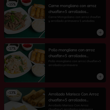
-
15
%
Carne mongliano con arroz
chuafan+5 arrollados
primavera
Carne Mongoliano con arroz chaufan 
y arrollado primavera 5 unidades.
-
17
%
Pollo mongliano con arroz
chuafan+5 arrollados
primavera
Pollo mongliano con arroz chuafan+5 
arrollados primavera
-
13
%
Arrollado Marisco Con Arroz
chuafan+5 arrollados
primavera
Arrollado Marisco Con Arroz 
chuafan+5 arrollados primavera