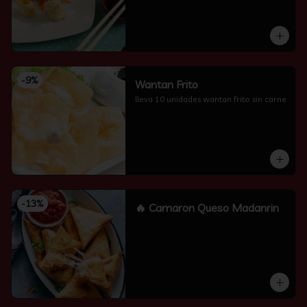
-
9
%
Wantan Frito
lleva 10 unidades wantan frito sin carne
-
13
%
🔥 Camaron Queso Madanrin