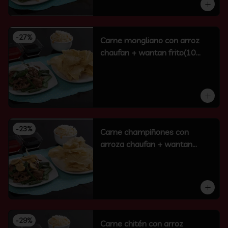
-
27
%
Carne mongliano con arroz
chaufan + wantan frito(10
unidades)
-
23
%
Carne champiñones con
arroza chaufan + wantan
frito(10 un)
-
29
%
Carne chitén con arroz