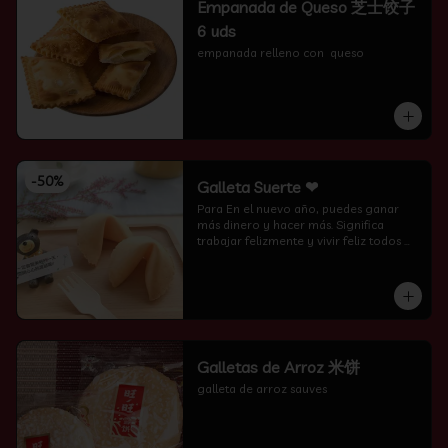
Empanada de Queso 芝士饺子
6 uds
empanada relleno con  queso
-
50
%
Galleta Suerte ❤
Para En el nuevo año, puedes ganar 
más dinero y hacer más. Significa 
trabajar felizmente y vivir feliz todos 
los días.
Galletas de Arroz 米饼
galleta de arroz sauves