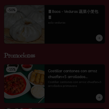
-
50
%
🧧Baos - Veduras 蔬菜小笼包
🧧
solo veduras
Promociones
-
15
%
Costillar cantones con arroz
chuafan+5 arrollados
primavera
Costillar cantones con arroz chuafan+5 
arrollados primavera