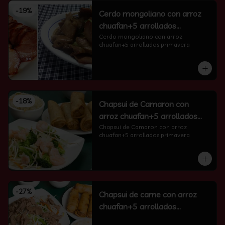
-
19
%
Cerdo mongoliano con arroz
chuafan+5 arrollados
primavera
Cerdo mongoliano con arroz 
chuafan+5 arrollados primavera
-
18
%
Chapsui de Camaron con
arroz chuafan+5 arrollados
primavera
Chapsui de Camaron con arroz 
chuafan+5 arrollados primavera
-
27
%
Chapsui de carne con arroz
chuafan+5 arrollados
primavera