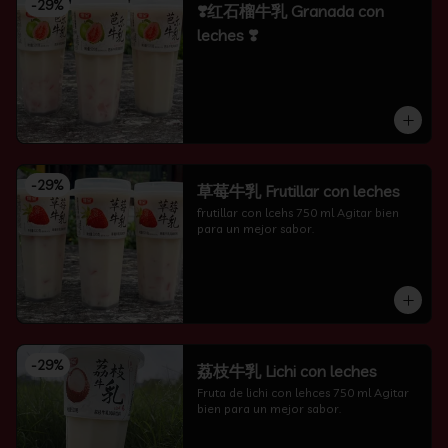
-
29
%
❣️红石榴牛乳 Granada con
leches ❣️
-
29
%
草莓牛乳 Frutillar con leches
frutillar con lcehs 750 ml Agitar bien 
para un mejor sabor.
-
29
%
荔枝牛乳 Lichi con leches
Fruta de lichi con lehces 750 ml Agitar 
bien para un mejor sabor.