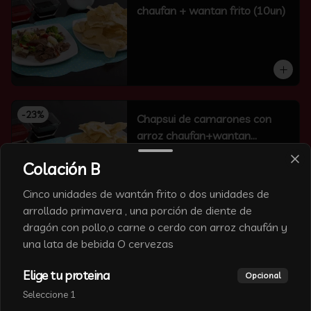
chaufan + wantan frito (10un)
-
23
%
Chapsui de camarones con
arroz chaufan+wantan
frito(10un)
Colación B
Cinco unidades de wantán frito o dos unidades de
arrollado primavera , una porción de diente de
dragón con pollo,o carne o cerdo con arroz chaufán y
-
6
%
una lata de bebida O cervezas
Chapsui de carne con arroz
chaufan+wantan frito(10un)
Elige tu proteina
Opcional
Seleccione 1