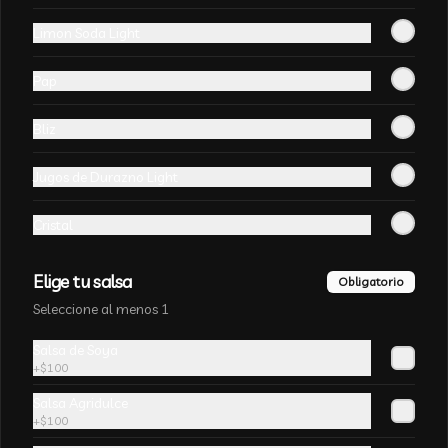
Arroz
Limon Soda Light
-
20
%
Arroz Chaufán❤
Pap
Arroz salteado con sal, huevo fresco y 
zanahoria chancho asados
Bliz
Jugos de Durazno Light
Cristal
-
12
%
Arroz Blanco
Arroz cocido sin sal
Elige tu salsa
Obligatorio
Seleccione al menos 1
Salsa de Soya
+
$100
Salsa Agridulce
+
$100
Arroz Chaufan Veduras
Arroz salteado con algas chinas, 