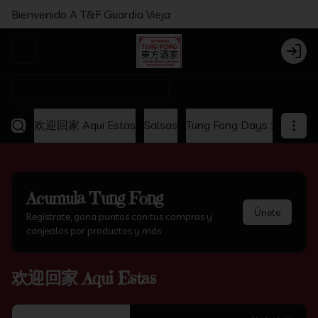
Bienvenido A T&F Guardia Vieja
Abrir menu de navegación
Login
¿Dónde quieres pedir?
欢迎回家 Aqui Estas
Salsas
Tung Fong Days 2x1
Ap
Acumula
Tung Fong
Únete
Regístrate, gana puntos con tus compras y
canjealos por productos y más
欢迎回家 Aqui Estas