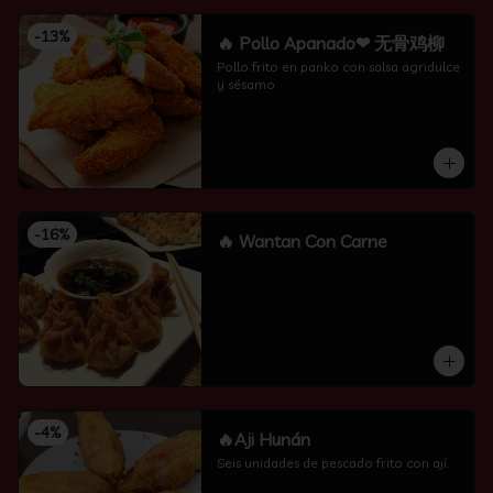
-
13
%
🔥 Pollo Apanado❤ 无骨鸡柳
Pollo frito en panko con salsa agridulce 
y sésamo
-
16
%
🔥 Wantan Con Carne
-
4
%
🔥Aji Hunán
Seis unidades de pescado frito con ají.