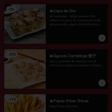
-
3
%
🔥Copa de Oro
Sei unidades..   Masa wantán frita 
rellena con pino de carnes (carne de 
vacuno,pollo ,algas ,champiñones y 
camarón por encima )
-
20
%
🔥Gyozas Dumplings 饺子
Cinco unidades de ravioles con el 
relleno que elijas, cocinadas  al vapor.
-
13
%
🔥Papas Fritas Chicas
Papa fritas naturales