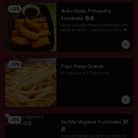
-
11
%
🔥Arrollado Primavera
5unidades 春卷
Cinco unidades. Relleno hechomos con 
carne y repollo ，zanahoria y amor ❤
-
19
%
Papa Fritas Grande
550 gMS para 4-5 perzonas
-
29
%
Siu Mai Veganos 5 unidades 烧
麦
masa de wantan al vapor con chocolo 