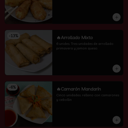
-
13
%
🔥Arrollado Mixto
6 unides. Tres unidades de arrollado 
primavera y jamon queso.
-
6
%
🔥Camarón Mandarín
Cinco unidades. relleno con camarones 
y cebollin