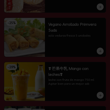
-
25
%
Vegano Arrollado Primvera
5uds
solo veduras fresca 5 unidades
-
29
%
❣️ 芒果牛乳 Mango con
leches❣️
leche con fruta de mango 750 ml 
Agitar bien para un mejor sab