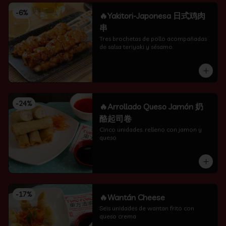
-
6
%
🔥Yakitori-Japonesa 日式鸡肉
串
Tres brochetas de pollo acompañadas 
de salsa teriyaki y sésamo.
-
24
%
🔥Arrollado Queso Jamón 奶
酪起司卷
Cinco unidades. relleno con jamon y 
queso
-
17
%
🔥Wantán Cheese
Seis unidades de wantan frito con 
queso crema