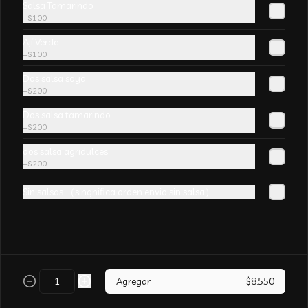
Salsa Tamarindo
champiñones y surtido de verduras. sin 
+
$100
aji
Ají Verde
+
$100
Dos salsa soya
+
$200
Arroz Chaufán CURRY
Dos salsa tamarindo
+
$200
dos salsa agridulces
+
$200
Sin salsas （singnifica orden envio sin salsa）
Arroz Chaufán Camarón
Arroz salteado con mucho  camarón y 
verduras
Agregar
$8.550