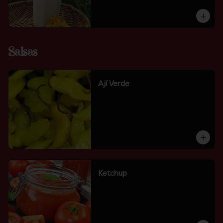
Salsas
Ají Verde
Ketchup