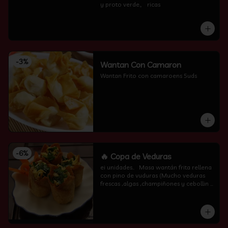
y proto verde。 ricas
-
3
%
Wantan Con Camaron
Wantan Frito con camaroens 5uds
-
6
%
🔥 Copa de Veduras
ei unidades..   Masa wantán frita rellena 
con pino de vuduras (Mucho veduras 
frescas ,algas ,champiñones y cebollin  
por encima )