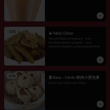
-
15
%
🔥Tabla China
Tres arrollado primavera，tres 
arrollado jamon y queso ，tres 
camaron madarin y diez wantan frito.
-
51
%
🧧Baos - Cerdo 鲜肉小笼包🧧
hecho con mano pan chino