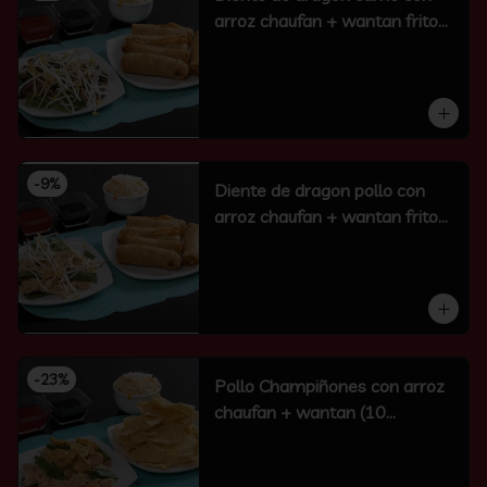
arroz chaufan + wantan frito
(10 un)
-
9
%
Diente de dragon pollo con
arroz chaufan + wantan frito
(10 un)
-
23
%
Pollo Champiñones con arroz
chaufan + wantan (10
unidades)