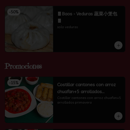
-
50
%
🧧Baos - Veduras 蔬菜小笼包
🧧
solo veduras
Promociones
-
15
%
Costillar cantones con arroz
chuafan+5 arrollados
primavera
Costillar cantones con arroz chuafan+5 
arrollados primavera