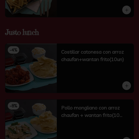
Justo lunch
-
4
%
Costillar catonesa con arroz
chaufan+wantan frito(10un)
-
8
%
Pollo mongliano con arroz
chaufan + wantan frito(10
unidades)