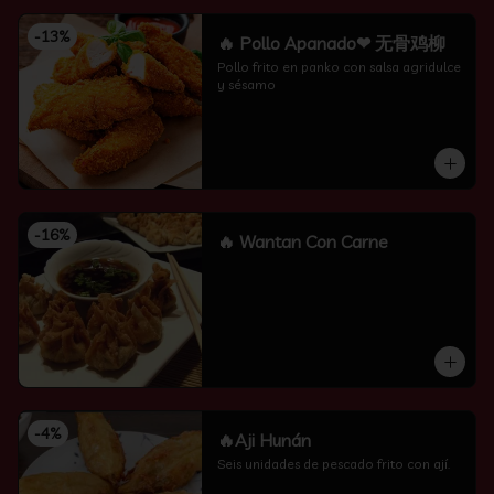
-
13
%
🔥 Pollo Apanado❤ 无骨鸡柳
Pollo frito en panko con salsa agridulce 
y sésamo
-
16
%
🔥 Wantan Con Carne
-
4
%
🔥Aji Hunán
Seis unidades de pescado frito con ají.