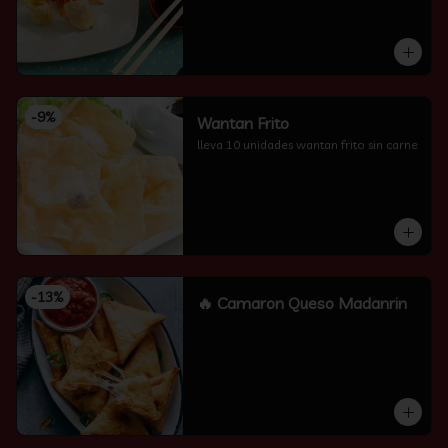
-
9
%
Wantan Frito
lleva 10 unidades wantan frito sin carne
-
13
%
🔥 Camaron Queso Madanrin