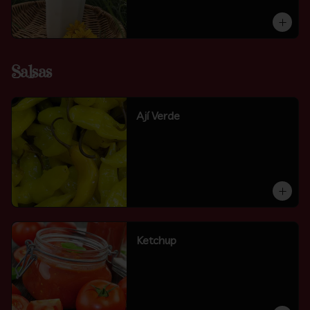
Salsas
Ají Verde
Ketchup