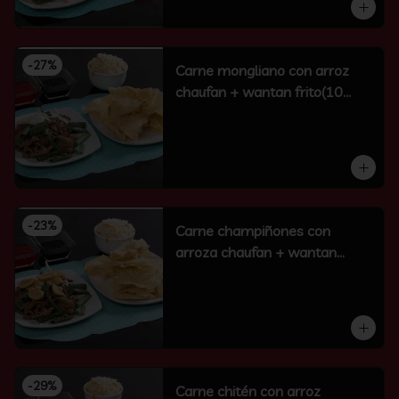
-
27
%
Carne mongliano con arroz
chaufan + wantan frito(10
unidades)
-
23
%
Carne champiñones con
arroza chaufan + wantan
frito(10 un)
-
29
%
Carne chitén con arroz