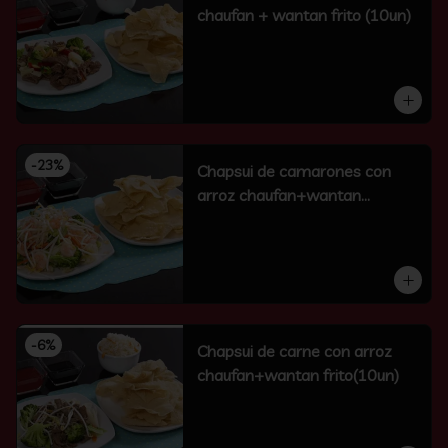
chaufan + wantan frito (10un)
-
23
%
Chapsui de camarones con
arroz chaufan+wantan
frito(10un)
-
6
%
Chapsui de carne con arroz
chaufan+wantan frito(10un)