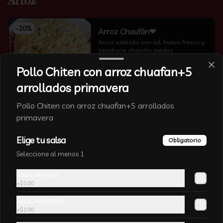
Arroz
-
20
%
Arroz Chaufán❤
Arroz salteado con sal, huevo fresco y 
zanahoria chancho asados
Pollo Chiten con arroz chuafan+5
arrollados primavera
Pollo Chiten con arroz chuafan+5 arrollados
primavera
-
12
%
Arroz Blanco
Arroz cocido sin sal
Elige tu salsa
Obligatorio
Seleccione al menos 1
Salsa de Soya
+
$100
Salsa Agridulce
+
$100
Arroz Chaufan Veduras
Arroz salteado con algas chinas, 