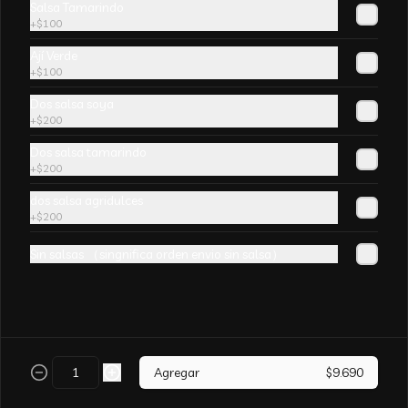
Salsa Tamarindo
champiñones y surtido de verduras. sin 
+
$100
aji
Ají Verde
+
$100
Dos salsa soya
+
$200
Arroz Chaufán CURRY
Dos salsa tamarindo
+
$200
dos salsa agridulces
+
$200
Sin salsas （singnifica orden envio sin salsa）
Arroz Chaufán Camarón
Arroz salteado con mucho  camarón y 
verduras
Agregar
$9.690