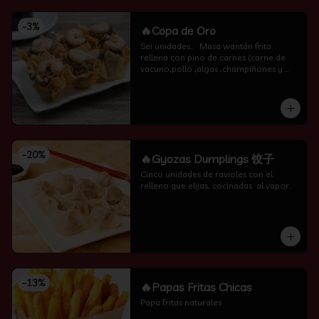
-
3
%
🔥Copa de Oro
Sei unidades..   Masa wantán frita 
rellena con pino de carnes (carne de 
vacuno,pollo ,algas ,champiñones y 
camarón por encima )
-
20
%
🔥Gyozas Dumplings 饺子
Cinco unidades de ravioles con el 
relleno que elijas, cocinadas  al vapor.
-
13
%
🔥Papas Fritas Chicas
Papa fritas naturales