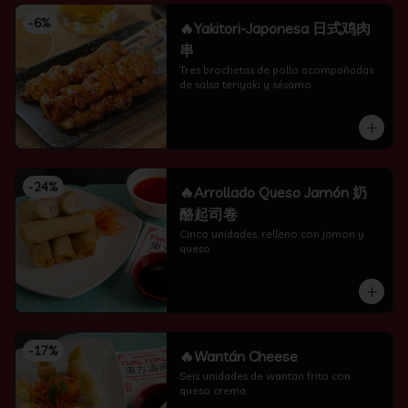
-
6
%
🔥Yakitori-Japonesa 日式鸡肉
串
Tres brochetas de pollo acompañadas 
de salsa teriyaki y sésamo.
-
24
%
🔥Arrollado Queso Jamón 奶
酪起司卷
Cinco unidades. relleno con jamon y 
queso
-
17
%
🔥Wantán Cheese
Seis unidades de wantan frito con 
queso crema