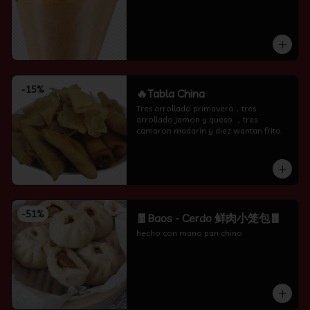
-
15
%
🔥Tabla China
Tres arrollado primavera，tres 
arrollado jamon y queso ，tres 
camaron madarin y diez wantan frito.
-
51
%
🧧Baos - Cerdo 鲜肉小笼包🧧
hecho con mano pan chino