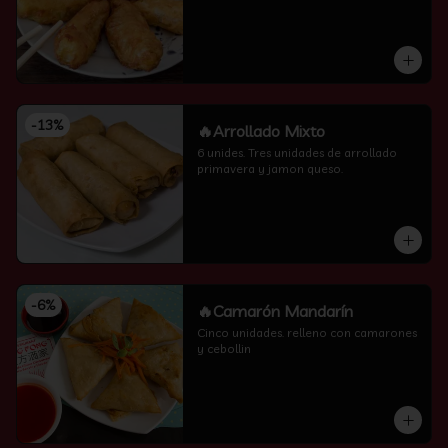
-
13
%
🔥Arrollado Mixto
6 unides. Tres unidades de arrollado 
primavera y jamon queso.
-
6
%
🔥Camarón Mandarín
Cinco unidades. relleno con camarones 
y cebollin