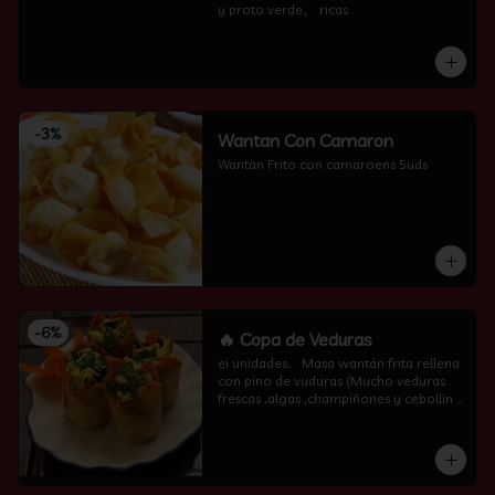
y proto verde。 ricas
-
3
%
Wantan Con Camaron
Wantan Frito con camaroens 5uds
-
6
%
🔥 Copa de Veduras
ei unidades..   Masa wantán frita rellena 
con pino de vuduras (Mucho veduras 
frescas ,algas ,champiñones y cebollin  
por encima )