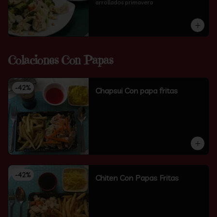
arrollados primavera
Colaciones Con Papas
-
42
%
Chapsui Con papa fritas
-
42
%
Chiten Con Papas Fritas