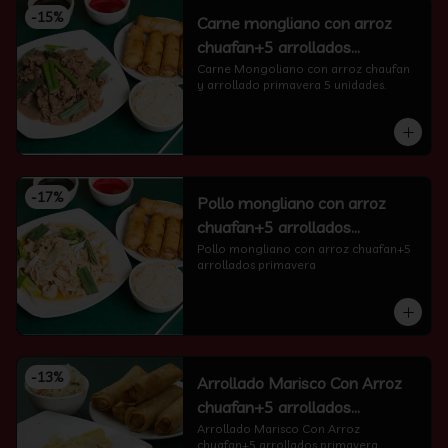
-
15
%
Carne mongliano con arroz
chuafan+5 arrollados
primavera
Carne Mongoliano con arroz chaufan 
y arrollado primavera 5 unidades.
-
17
%
Pollo mongliano con arroz
chuafan+5 arrollados
primavera
Pollo mongliano con arroz chuafan+5 
arrollados primavera
-
13
%
Arrollado Marisco Con Arroz
chuafan+5 arrollados
primavera
Arrollado Marisco Con Arroz 
chuafan+5 arrollados primavera