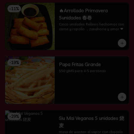
-
11
%
🔥Arrollado Primavera
5unidades 春卷
Cinco unidades. Relleno hechomos con 
carne y repollo ，zanahoria y amor ❤
-
19
%
Papa Fritas Grande
550 gMS para 4-5 perzonas
-
29
%
Siu Mai Veganos 5 unidades 烧
麦
masa de wantan al vapor con chocolo 