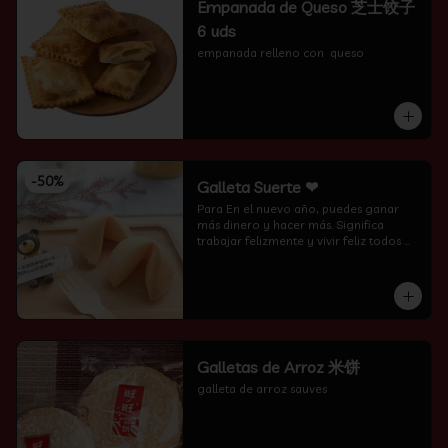
Empanada de Queso 芝士饺子
6 uds
empanada relleno con  queso
-
50
%
Galleta Suerte ❤
Para En el nuevo año, puedes ganar 
más dinero y hacer más. Significa 
trabajar felizmente y vivir feliz todos 
los días.
Galletas de Arroz 米饼
galleta de arroz sauves