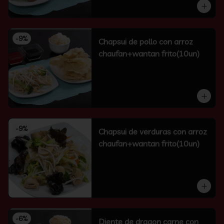
-
9
%
Chapsui de pollo con arroz
chaufan+wantan frito(10un)
-
9
%
Chapsui de verduras con arroz
chaufan+wantan frito(10un)
-
6
%
Diente de dragon carne con