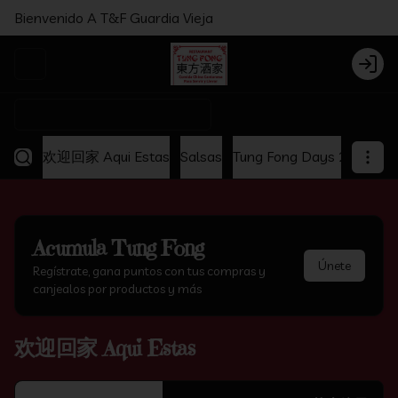
Bienvenido A T&F Guardia Vieja
Abrir menu de navegación
Login
¿Dónde quieres pedir?
欢迎回家 Aqui Estas
Salsas
Tung Fong Days 2x1
Ap
Acumula
Tung Fong
Únete
Regístrate, gana puntos con tus compras y
canjealos por productos y más
欢迎回家 Aqui Estas