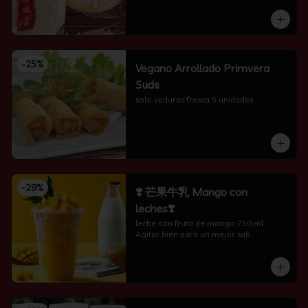
-
25
%
Vegano Arrollado Primvera
5uds
solo veduras fresca 5 unidades
-
29
%
❣️ 芒果牛乳 Mango con
leches❣️
leche con fruta de mango 750 ml 
Agitar bien para un mejor sab