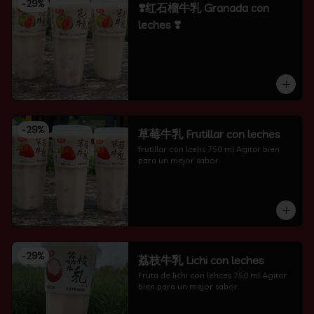
-
29
%
❣️红石榴牛乳 Granada con
leches ❣️
-
29
%
草莓牛乳 Frutillar con leches
frutillar con lcehs 750 ml Agitar bien 
para un mejor sabor.
-
29
%
荔枝牛乳 Lichi con leches
Fruta de lichi con lehces 750 ml Agitar 
bien para un mejor sabor.