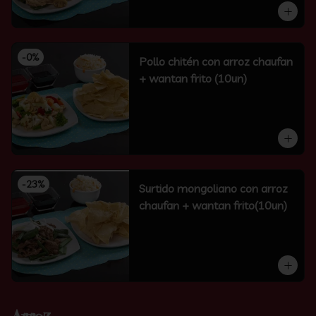
-
0
%
Pollo chitén con arroz chaufan
+ wantan frito (10un)
-
23
%
Surtido mongoliano con arroz
chaufan + wantan frito(10un)