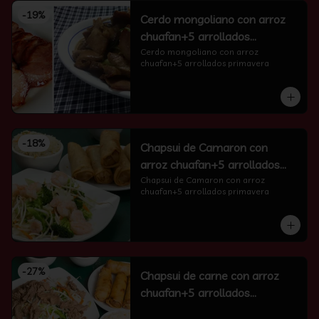
-
19
%
Cerdo mongoliano con arroz
chuafan+5 arrollados
primavera
Cerdo mongoliano con arroz 
chuafan+5 arrollados primavera
-
18
%
Chapsui de Camaron con
arroz chuafan+5 arrollados
primavera
Chapsui de Camaron con arroz 
chuafan+5 arrollados primavera
-
27
%
Chapsui de carne con arroz
chuafan+5 arrollados
primavera