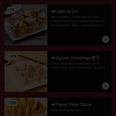
-
3
%
🔥Copa de Oro
Sei unidades..   Masa wantán frita 
rellena con pino de carnes (carne de 
vacuno,pollo ,algas ,champiñones y 
camarón por encima )
-
20
%
🔥Gyozas Dumplings 饺子
Cinco unidades de ravioles con el 
relleno que elijas, cocinadas  al vapor.
-
13
%
🔥Papas Fritas Chicas
Papa fritas naturales