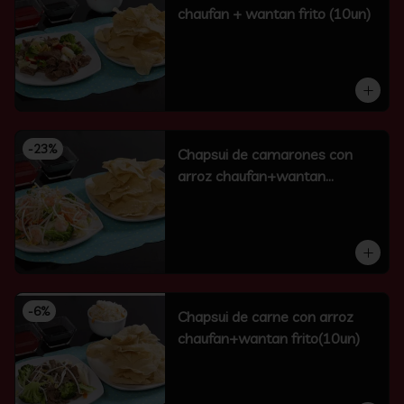
chaufan + wantan frito (10un)
-
23
%
Chapsui de camarones con
arroz chaufan+wantan
frito(10un)
-
6
%
Chapsui de carne con arroz
chaufan+wantan frito(10un)