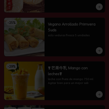
-
25
%
Vegano Arrollado Primvera
5uds
solo veduras fresca 5 unidades
-
29
%
❣️ 芒果牛乳 Mango con
leches❣️
leche con fruta de mango 750 ml 
Agitar bien para un mejor sab