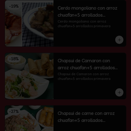
-
19
%
Cerdo mongoliano con arroz
chuafan+5 arrollados
primavera
Cerdo mongoliano con arroz 
chuafan+5 arrollados primavera
-
18
%
Chapsui de Camaron con
arroz chuafan+5 arrollados
primavera
Chapsui de Camaron con arroz 
chuafan+5 arrollados primavera
-
27
%
Chapsui de carne con arroz
chuafan+5 arrollados
primavera