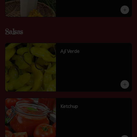
Salsas
Ají Verde
Ketchup