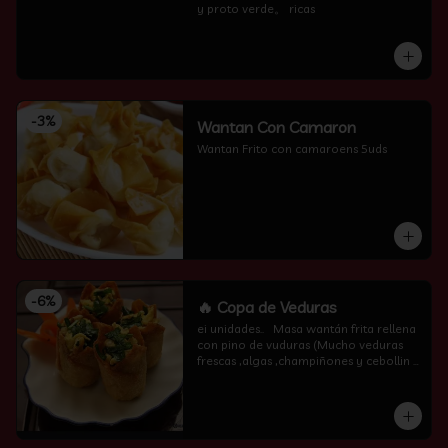
y proto verde。 ricas
-
3
%
Wantan Con Camaron
Wantan Frito con camaroens 5uds
-
6
%
🔥 Copa de Veduras
ei unidades..   Masa wantán frita rellena 
con pino de vuduras (Mucho veduras 
frescas ,algas ,champiñones y cebollin  
por encima )