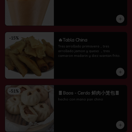
-
15
%
🔥Tabla China
Tres arrollado primavera，tres 
arrollado jamon y queso ，tres 
camaron madarin y diez wantan frito.
-
51
%
🧧Baos - Cerdo 鲜肉小笼包🧧
hecho con mano pan chino