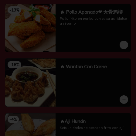
-
13
%
🔥 Pollo Apanado❤ 无骨鸡柳
Pollo frito en panko con salsa agridulce 
y sésamo
-
16
%
🔥 Wantan Con Carne
-
4
%
🔥Aji Hunán
Seis unidades de pescado frito con ají.