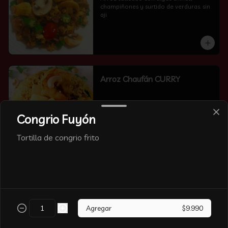
champiñones y surtido de verduras. sin 
aji
Arroz Chaufán CURRY
Congrio Fuyón
Tortilla de congrio frito
Arroz Chaufán Camarón
Arroz salteado con mucho  camarón y 
verduras
Agregar
$9.990