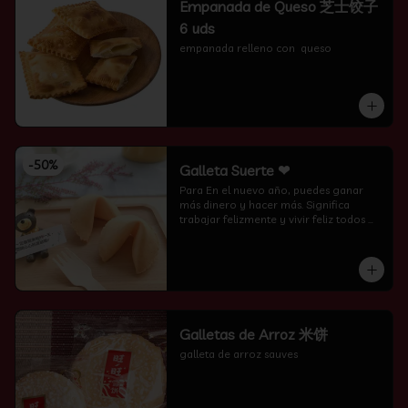
Empanada de Queso 芝士饺子
6 uds
empanada relleno con  queso
-
50
%
Galleta Suerte ❤
Para En el nuevo año, puedes ganar 
más dinero y hacer más. Significa 
trabajar felizmente y vivir feliz todos 
los días.
Galletas de Arroz 米饼
galleta de arroz sauves