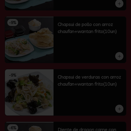
-
9
%
Chapsui de pollo con arroz
chaufan+wantan frito(10un)
-
9
%
Chapsui de verduras con arroz
chaufan+wantan frito(10un)
-
6
%
Diente de dragon carne con