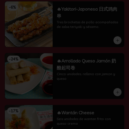
-
6
%
🔥Yakitori-Japonesa 日式鸡肉
串
Tres brochetas de pollo acompañadas 
de salsa teriyaki y sésamo.
-
24
%
🔥Arrollado Queso Jamón 奶
酪起司卷
Cinco unidades. relleno con jamon y 
queso
-
17
%
🔥Wantán Cheese
Seis unidades de wantan frito con 
queso crema