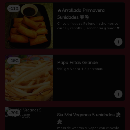
-
11
%
🔥Arrollado Primavera
5unidades 春卷
Cinco unidades. Relleno hechomos con 
carne y repollo ，zanahoria y amor ❤
-
19
%
Papa Fritas Grande
550 gMS para 4-5 perzonas
-
29
%
Siu Mai Veganos 5 unidades 烧
麦
masa de wantan al vapor con chocolo 