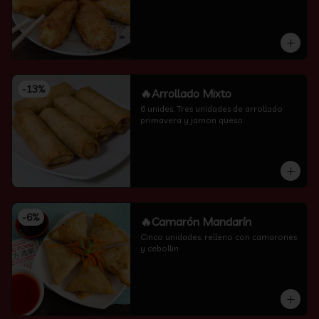
-
13
%
🔥Arrollado Mixto
6 unides. Tres unidades de arrollado 
primavera y jamon queso.
-
6
%
🔥Camarón Mandarín
Cinco unidades. relleno con camarones 
y cebollin