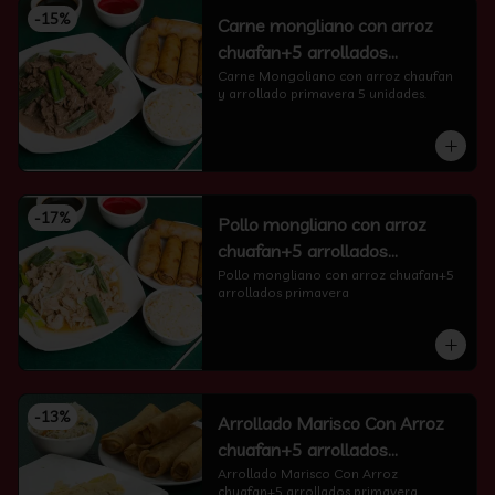
-
15
%
Carne mongliano con arroz
chuafan+5 arrollados
primavera
Carne Mongoliano con arroz chaufan 
y arrollado primavera 5 unidades.
-
17
%
Pollo mongliano con arroz
chuafan+5 arrollados
primavera
Pollo mongliano con arroz chuafan+5 
arrollados primavera
-
13
%
Arrollado Marisco Con Arroz
chuafan+5 arrollados
primavera
Arrollado Marisco Con Arroz 
chuafan+5 arrollados primavera