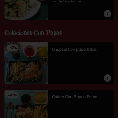
arrollados primavera
Colaciones Con Papas
-
42
%
Chapsui Con papa fritas
-
42
%
Chiten Con Papas Fritas