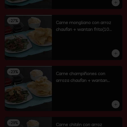
-
27
%
Carne mongliano con arroz
chaufan + wantan frito(10
unidades)
-
23
%
Carne champiñones con
arroza chaufan + wantan
frito(10 un)
-
29
%
Carne chitén con arroz