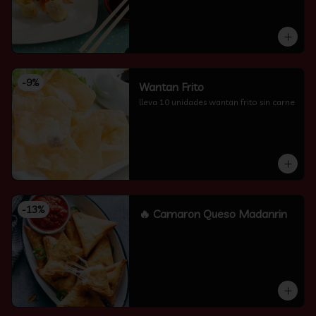
-
9
%
Wantan Frito
lleva 10 unidades wantan frito sin carne
-
13
%
🔥 Camaron Queso Madanrin