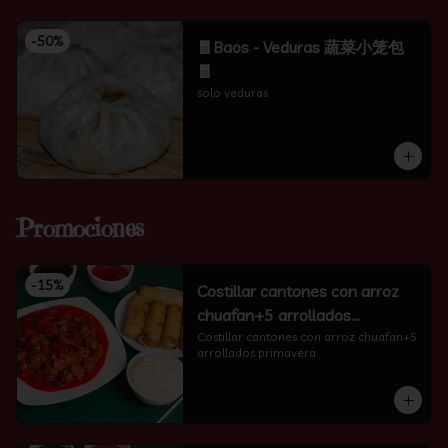
-
50
%
🧧Baos - Veduras 蔬菜小笼包
🧧
solo veduras
Promociones
-
15
%
Costillar cantones con arroz
chuafan+5 arrollados
primavera
Costillar cantones con arroz chuafan+5 
arrollados primavera