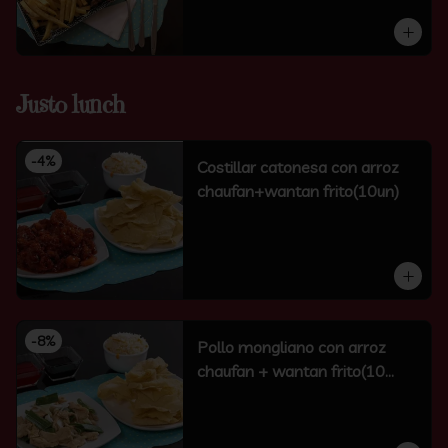
Justo lunch
-
4
%
Costillar catonesa con arroz
chaufan+wantan frito(10un)
-
8
%
Pollo mongliano con arroz
chaufan + wantan frito(10
unidades)