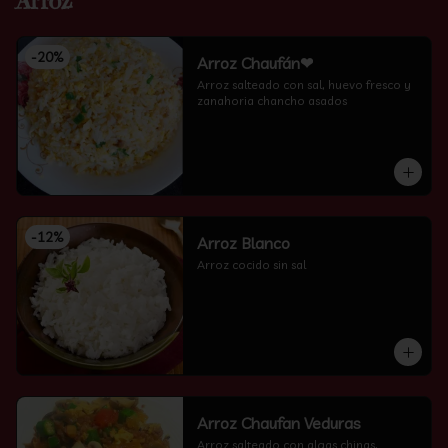
Arroz
-
20
%
Arroz Chaufán❤
Arroz salteado con sal, huevo fresco y 
zanahoria chancho asados
-
12
%
Arroz Blanco
Arroz cocido sin sal
Arroz Chaufan Veduras
Arroz salteado con algas chinas, 