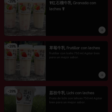
-
29
%
❣️红石榴牛乳 Granada con
leches ❣️
-
29
%
草莓牛乳 Frutillar con leches
frutillar con lcehs 750 ml Agitar bien 
para un mejor sabor.
-
29
%
荔枝牛乳 Lichi con leches
Fruta de lichi con lehces 750 ml Agitar 
bien para un mejor sabor.