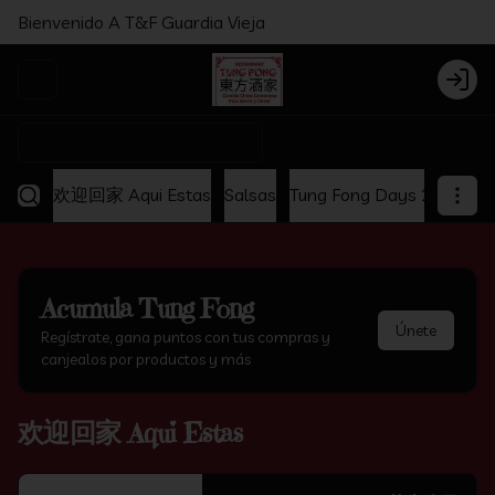
Bienvenido A T&F Guardia Vieja
Abrir menu de navegación
Login
¿Dónde quieres pedir?
欢迎回家 Aqui Estas
Salsas
Tung Fong Days 2x1
Ap
Acumula
Tung Fong
Únete
Regístrate, gana puntos con tus compras y
canjealos por productos y más
欢迎回家 Aqui Estas