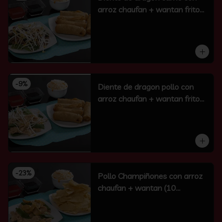
arroz chaufan + wantan frito
(10 un)
-
9
%
Diente de dragon pollo con
arroz chaufan + wantan frito
(10 un)
-
23
%
Pollo Champiñones con arroz
chaufan + wantan (10
unidades)