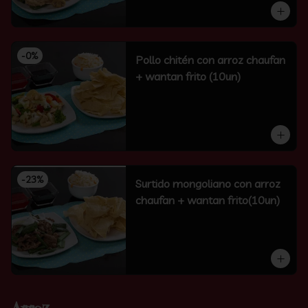
-
0
%
Pollo chitén con arroz chaufan
+ wantan frito (10un)
-
23
%
Surtido mongoliano con arroz
chaufan + wantan frito(10un)