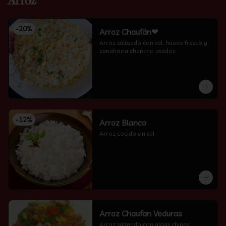
Arroz
-
20
%
Arroz Chaufán❤
Arroz salteado con sal, huevo fresco y 
zanahoria chancho asados
-
12
%
Arroz Blanco
Arroz cocido sin sal
Arroz Chaufan Veduras
Arroz salteado con algas chinas, 