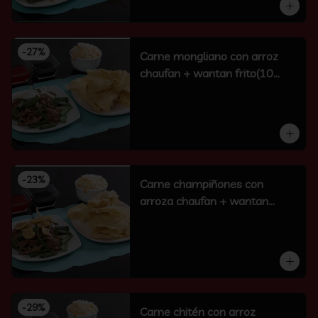
-
27
%
Carne mongliano con arroz
chaufan + wantan frito(10
unidades)
-
23
%
Carne champiñones con
arroza chaufan + wantan
frito(10 un)
-
29
%
Carne chitén con arroz