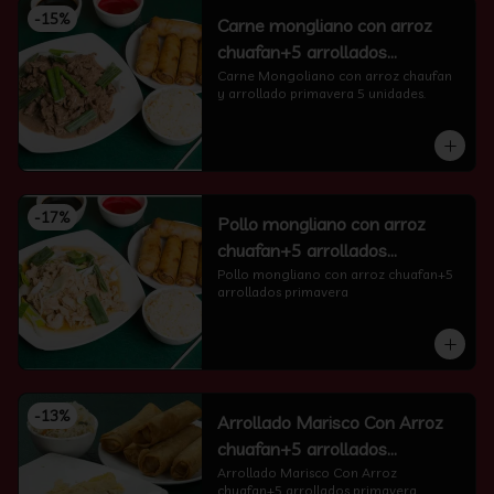
-
15
%
Carne mongliano con arroz
chuafan+5 arrollados
primavera
Carne Mongoliano con arroz chaufan 
y arrollado primavera 5 unidades.
-
17
%
Pollo mongliano con arroz
chuafan+5 arrollados
primavera
Pollo mongliano con arroz chuafan+5 
arrollados primavera
-
13
%
Arrollado Marisco Con Arroz
chuafan+5 arrollados
primavera
Arrollado Marisco Con Arroz 
chuafan+5 arrollados primavera