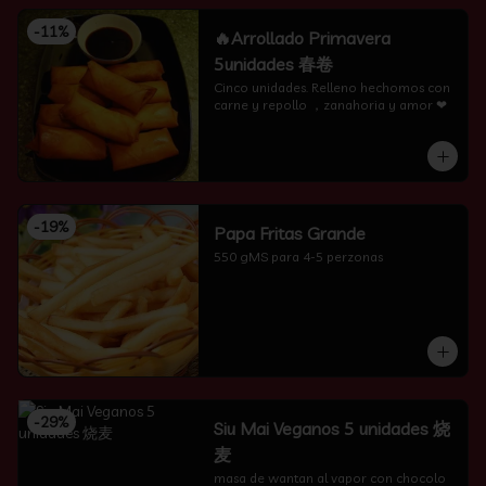
-
11
%
🔥Arrollado Primavera
5unidades 春卷
Cinco unidades. Relleno hechomos con 
carne y repollo ，zanahoria y amor ❤
-
19
%
Papa Fritas Grande
550 gMS para 4-5 perzonas
-
29
%
Siu Mai Veganos 5 unidades 烧
麦
masa de wantan al vapor con chocolo 