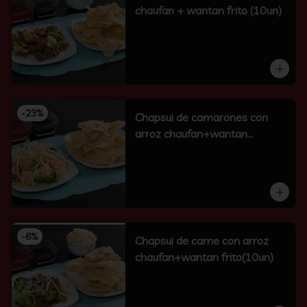
chaufan + wantan frito (10un)
-
23
%
Chapsui de camarones con
arroz chaufan+wantan
frito(10un)
-
6
%
Chapsui de carne con arroz
chaufan+wantan frito(10un)