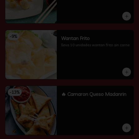
-
9
%
Wantan Frito
lleva 10 unidades wantan frito sin carne
-
13
%
🔥 Camaron Queso Madanrin