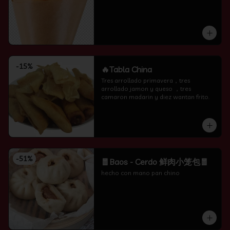
-
15
%
🔥Tabla China
Tres arrollado primavera，tres 
arrollado jamon y queso ，tres 
camaron madarin y diez wantan frito.
-
51
%
🧧Baos - Cerdo 鲜肉小笼包🧧
hecho con mano pan chino