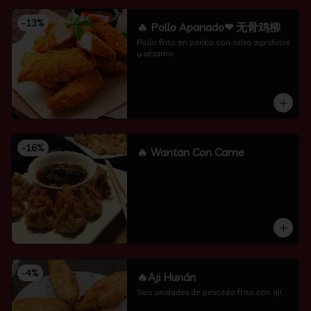
-
13
%
🔥 Pollo Apanado❤ 无骨鸡柳
Pollo frito en panko con salsa agridulce 
y sésamo
-
16
%
🔥 Wantan Con Carne
-
4
%
🔥Aji Hunán
Seis unidades de pescado frito con ají.