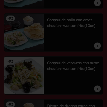
-
9
%
Chapsui de pollo con arroz
chaufan+wantan frito(10un)
-
9
%
Chapsui de verduras con arroz
chaufan+wantan frito(10un)
-
6
%
Diente de dragon carne con