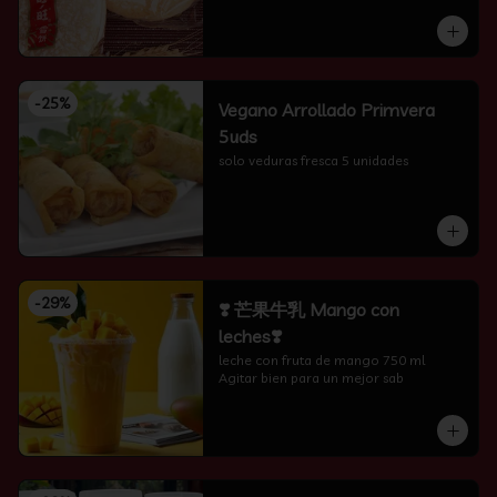
-
25
%
Vegano Arrollado Primvera
5uds
solo veduras fresca 5 unidades
-
29
%
❣️ 芒果牛乳 Mango con
leches❣️
leche con fruta de mango 750 ml 
Agitar bien para un mejor sab