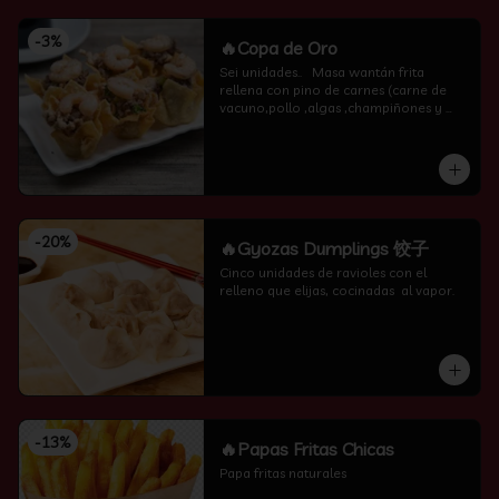
-
3
%
🔥Copa de Oro
Sei unidades..   Masa wantán frita 
rellena con pino de carnes (carne de 
vacuno,pollo ,algas ,champiñones y 
camarón por encima )
-
20
%
🔥Gyozas Dumplings 饺子
Cinco unidades de ravioles con el 
relleno que elijas, cocinadas  al vapor.
-
13
%
🔥Papas Fritas Chicas
Papa fritas naturales