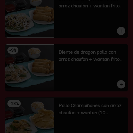
arroz chaufan + wantan frito
(10 un)
-
9
%
Diente de dragon pollo con
arroz chaufan + wantan frito
(10 un)
-
23
%
Pollo Champiñones con arroz
chaufan + wantan (10
unidades)