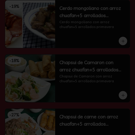
-
19
%
Cerdo mongoliano con arroz
chuafan+5 arrollados
primavera
Cerdo mongoliano con arroz 
chuafan+5 arrollados primavera
-
18
%
Chapsui de Camaron con
arroz chuafan+5 arrollados
primavera
Chapsui de Camaron con arroz 
chuafan+5 arrollados primavera
-
27
%
Chapsui de carne con arroz
chuafan+5 arrollados
primavera