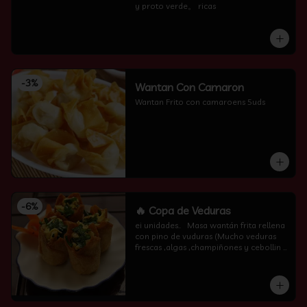
y proto verde。 ricas
-
3
%
Wantan Con Camaron
Wantan Frito con camaroens 5uds
-
6
%
🔥 Copa de Veduras
ei unidades..   Masa wantán frita rellena 
con pino de vuduras (Mucho veduras 
frescas ,algas ,champiñones y cebollin  
por encima )