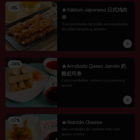
-
6
%
🔥Yakitori-Japonesa 日式鸡肉
串
Tres brochetas de pollo acompañadas 
de salsa teriyaki y sésamo.
-
24
%
🔥Arrollado Queso Jamón 奶
酪起司卷
Cinco unidades. relleno con jamon y 
queso
-
17
%
🔥Wantán Cheese
Seis unidades de wantan frito con 
queso crema