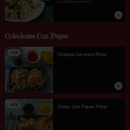
arrollados primavera
Colaciones Con Papas
-
42
%
Chapsui Con papa fritas
-
42
%
Chiten Con Papas Fritas