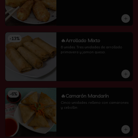
-
13
%
🔥Arrollado Mixto
6 unides. Tres unidades de arrollado 
primavera y jamon queso.
-
6
%
🔥Camarón Mandarín
Cinco unidades. relleno con camarones 
y cebollin