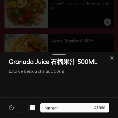
champiñones y surtido de verduras. sin 
aji
Arroz Chaufán CURRY
Granada Juice 石榴果汁 500ML
Lata de Bebida chinas 500ml
Arroz Chaufán Camarón
Arroz salteado con mucho  camarón y 
verduras
Agregar
$3.990