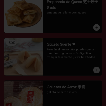
Empanada de Queso 芝士饺子
6 uds
empanada relleno con  queso
-
50
%
Galleta Suerte ❤
Para En el nuevo año, puedes ganar 
más dinero y hacer más. Significa 
trabajar felizmente y vivir feliz todos 
los días.
Galletas de Arroz 米饼
galleta de arroz sauves