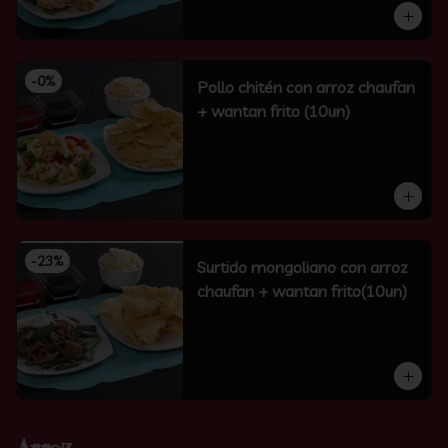
-
0
%
Pollo chitén con arroz chaufan
+ wantan frito (10un)
-
23
%
Surtido mongoliano con arroz
chaufan + wantan frito(10un)