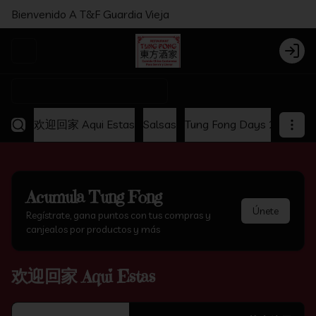
Bienvenido A T&F Guardia Vieja
Abrir menu de navegación
Login
¿Dónde quieres pedir?
欢迎回家 Aqui Estas
Salsas
Tung Fong Days 2x1
Ap
Acumula
Tung Fong
Únete
Regístrate, gana puntos con tus compras y
canjealos por productos y más
欢迎回家 Aqui Estas