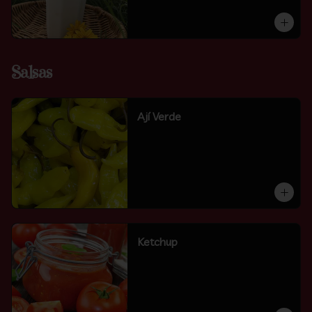
Salsas
Ají Verde
Ketchup