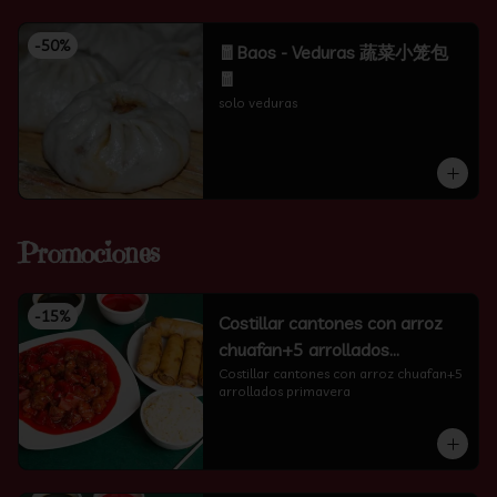
-
50
%
🧧Baos - Veduras 蔬菜小笼包
🧧
solo veduras
Promociones
-
15
%
Costillar cantones con arroz
chuafan+5 arrollados
primavera
Costillar cantones con arroz chuafan+5 
arrollados primavera