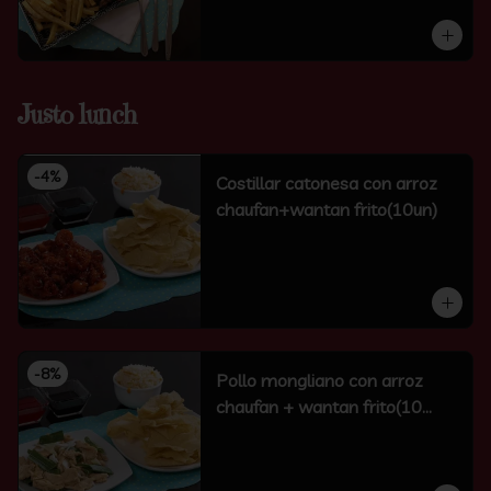
Justo lunch
-
4
%
Costillar catonesa con arroz
chaufan+wantan frito(10un)
-
8
%
Pollo mongliano con arroz
chaufan + wantan frito(10
unidades)