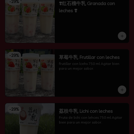
-
29
%
❣️红石榴牛乳 Granada con
leches ❣️
-
29
%
草莓牛乳 Frutillar con leches
frutillar con lcehs 750 ml Agitar bien 
para un mejor sabor.
-
29
%
荔枝牛乳 Lichi con leches
Fruta de lichi con lehces 750 ml Agitar 
bien para un mejor sabor.