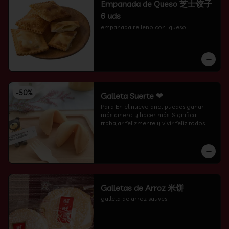
Empanada de Queso 芝士饺子
6 uds
empanada relleno con  queso
-
50
%
Galleta Suerte ❤
Para En el nuevo año, puedes ganar 
más dinero y hacer más. Significa 
trabajar felizmente y vivir feliz todos 
los días.
Galletas de Arroz 米饼
galleta de arroz sauves