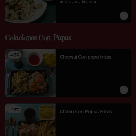
arrollados primavera
Colaciones Con Papas
-
42
%
Chapsui Con papa fritas
-
42
%
Chiten Con Papas Fritas