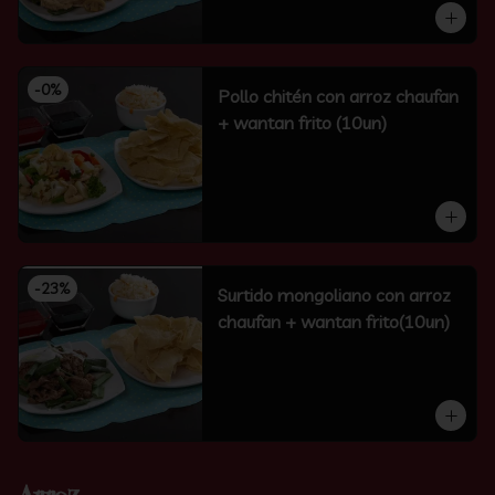
-
0
%
Pollo chitén con arroz chaufan
+ wantan frito (10un)
-
23
%
Surtido mongoliano con arroz
chaufan + wantan frito(10un)