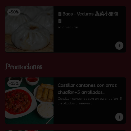
-
50
%
🧧Baos - Veduras 蔬菜小笼包
🧧
solo veduras
Promociones
-
15
%
Costillar cantones con arroz
chuafan+5 arrollados
primavera
Costillar cantones con arroz chuafan+5 
arrollados primavera