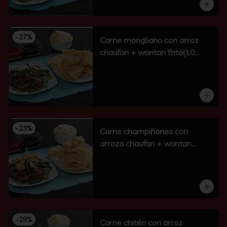
-
27
%
Carne mongliano con arroz
chaufan + wantan frito(10
unidades)
-
23
%
Carne champiñones con
arroza chaufan + wantan
frito(10 un)
-
29
%
Carne chitén con arroz