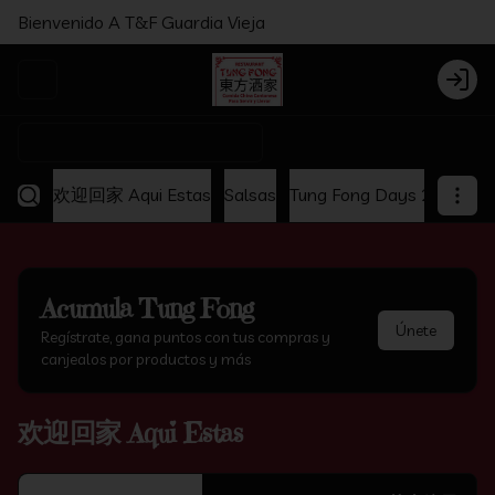
Bienvenido A T&F Guardia Vieja
Abrir menu de navegación
Login
¿Dónde quieres pedir?
欢迎回家 Aqui Estas
Salsas
Tung Fong Days 2x1
Ap
Acumula
Tung Fong
Únete
Regístrate, gana puntos con tus compras y
canjealos por productos y más
欢迎回家 Aqui Estas