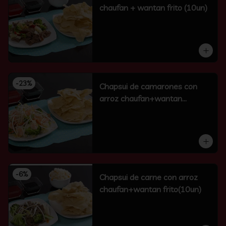
chaufan + wantan frito (10un)
-
23
%
Chapsui de camarones con
arroz chaufan+wantan
frito(10un)
-
6
%
Chapsui de carne con arroz
chaufan+wantan frito(10un)