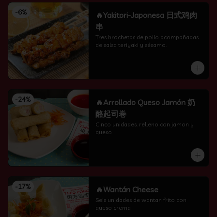
-
6
%
🔥Yakitori-Japonesa 日式鸡肉
串
Tres brochetas de pollo acompañadas 
de salsa teriyaki y sésamo.
-
24
%
🔥Arrollado Queso Jamón 奶
酪起司卷
Cinco unidades. relleno con jamon y 
queso
-
17
%
🔥Wantán Cheese
Seis unidades de wantan frito con 
queso crema