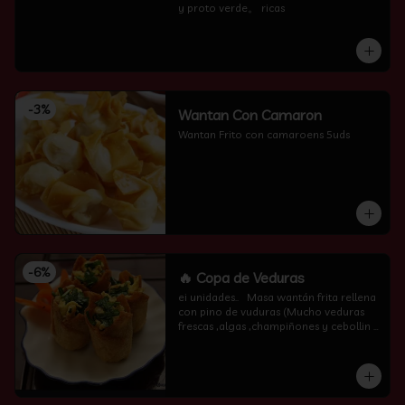
y proto verde。 ricas
-
3
%
Wantan Con Camaron
Wantan Frito con camaroens 5uds
-
6
%
🔥 Copa de Veduras
ei unidades..   Masa wantán frita rellena 
con pino de vuduras (Mucho veduras 
frescas ,algas ,champiñones y cebollin  
por encima )