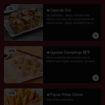
-
3
%
🔥Copa de Oro
Sei unidades..   Masa wantán frita 
rellena con pino de carnes (carne de 
vacuno,pollo ,algas ,champiñones y 
camarón por encima )
-
20
%
🔥Gyozas Dumplings 饺子
Cinco unidades de ravioles con el 
relleno que elijas, cocinadas  al vapor.
-
13
%
🔥Papas Fritas Chicas
Papa fritas naturales