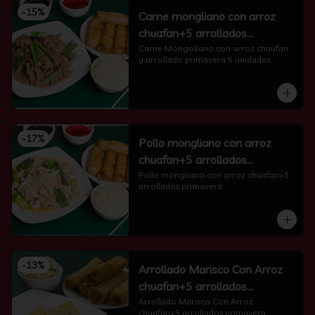
-
15
%
Carne mongliano con arroz
chuafan+5 arrollados
primavera
Carne Mongoliano con arroz chaufan 
y arrollado primavera 5 unidades.
-
17
%
Pollo mongliano con arroz
chuafan+5 arrollados
primavera
Pollo mongliano con arroz chuafan+5 
arrollados primavera
-
13
%
Arrollado Marisco Con Arroz
chuafan+5 arrollados
primavera
Arrollado Marisco Con Arroz 
chuafan+5 arrollados primavera