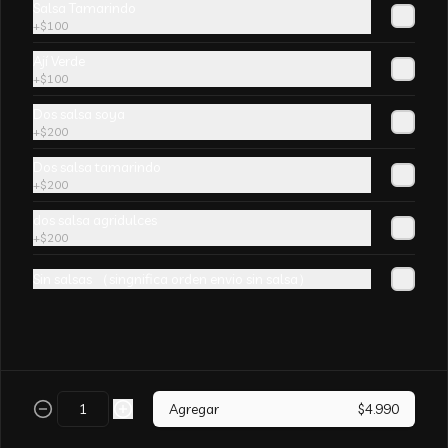
Salsa Tamarindo
champiñones y surtido de verduras. sin 
+
$100
aji
Ají Verde
+
$100
Dos salsa soya
+
$200
Arroz Chaufán CURRY
Dos salsa tamarindo
+
$200
dos salsa agridulces
+
$200
Sin salsas （singnifica orden envio sin salsa）
Arroz Chaufán Camarón
Arroz salteado con mucho  camarón y 
verduras
Agregar
$4.990