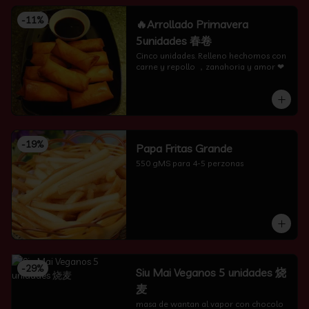
-
11
%
🔥Arrollado Primavera
5unidades 春卷
Cinco unidades. Relleno hechomos con 
carne y repollo ，zanahoria y amor ❤
-
19
%
Papa Fritas Grande
550 gMS para 4-5 perzonas
-
29
%
Siu Mai Veganos 5 unidades 烧
麦
masa de wantan al vapor con chocolo 