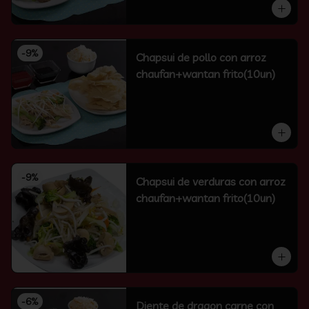
-
9
%
Chapsui de pollo con arroz
chaufan+wantan frito(10un)
-
9
%
Chapsui de verduras con arroz
chaufan+wantan frito(10un)
-
6
%
Diente de dragon carne con