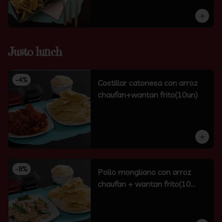
Justo lunch
-
4
%
Costillar catonesa con arroz
chaufan+wantan frito(10un)
-
8
%
Pollo mongliano con arroz
chaufan + wantan frito(10
unidades)