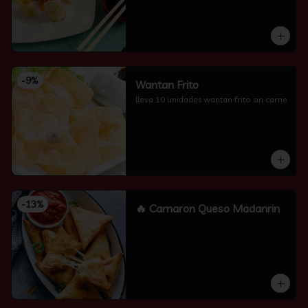
-
9
%
Wantan Frito
lleva 10 unidades wantan frito sin carne
-
13
%
🔥 Camaron Queso Madanrin