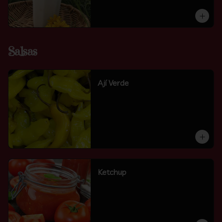
Salsas
Ají Verde
Ketchup