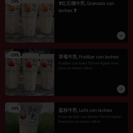
-
29
%
❣️红石榴牛乳 Granada con
leches ❣️
-
29
%
草莓牛乳 Frutillar con leches
frutillar con lcehs 750 ml Agitar bien 
para un mejor sabor.
-
29
%
荔枝牛乳 Lichi con leches
Fruta de lichi con lehces 750 ml Agitar 
bien para un mejor sabor.