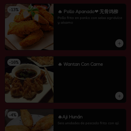
-
13
%
🔥 Pollo Apanado❤ 无骨鸡柳
Pollo frito en panko con salsa agridulce 
y sésamo
-
16
%
🔥 Wantan Con Carne
-
4
%
🔥Aji Hunán
Seis unidades de pescado frito con ají.