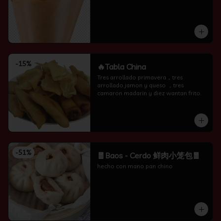
-
15
%
🔥Tabla China
Tres arrollado primavera，tres 
arrollado jamon y queso ，tres 
camaron madarin y diez wantan frito.
-
51
%
🧧Baos - Cerdo 鲜肉小笼包🧧
hecho con mano pan chino