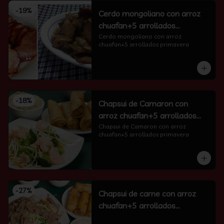
-
19
%
Cerdo mongoliano con arroz
chuafan+5 arrollados
primavera
Cerdo mongoliano con arroz 
chuafan+5 arrollados primavera
-
18
%
Chapsui de Camaron con
arroz chuafan+5 arrollados
primavera
Chapsui de Camaron con arroz 
chuafan+5 arrollados primavera
-
27
%
Chapsui de carne con arroz
chuafan+5 arrollados
primavera