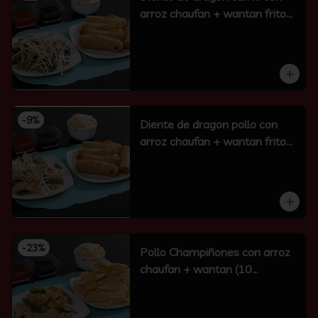
arroz chaufan + wantan frito
(10 un)
-
9
%
Diente de dragon pollo con
arroz chaufan + wantan frito
(10 un)
-
23
%
Pollo Champiñones con arroz
chaufan + wantan (10
unidades)