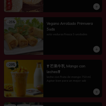
-
25
%
Vegano Arrollado Primvera
5uds
solo veduras fresca 5 unidades
-
29
%
❣️ 芒果牛乳 Mango con
leches❣️
leche con fruta de mango 750 ml 
Agitar bien para un mejor sab