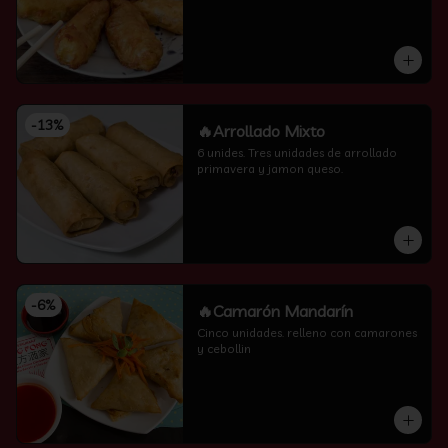
-
13
%
🔥Arrollado Mixto
6 unides. Tres unidades de arrollado 
primavera y jamon queso.
-
6
%
🔥Camarón Mandarín
Cinco unidades. relleno con camarones 
y cebollin