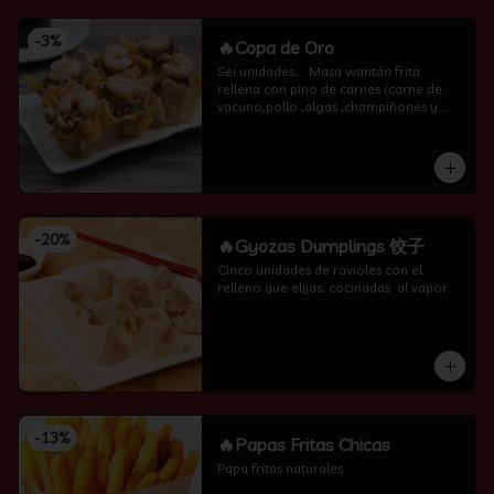
-
3
%
🔥Copa de Oro
Sei unidades..   Masa wantán frita 
rellena con pino de carnes (carne de 
vacuno,pollo ,algas ,champiñones y 
camarón por encima )
-
20
%
🔥Gyozas Dumplings 饺子
Cinco unidades de ravioles con el 
relleno que elijas, cocinadas  al vapor.
-
13
%
🔥Papas Fritas Chicas
Papa fritas naturales