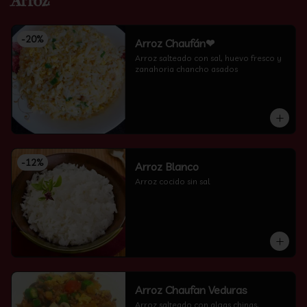
Arroz
-
20
%
Arroz Chaufán❤
Arroz salteado con sal, huevo fresco y 
zanahoria chancho asados
-
12
%
Arroz Blanco
Arroz cocido sin sal
Arroz Chaufan Veduras
Arroz salteado con algas chinas, 