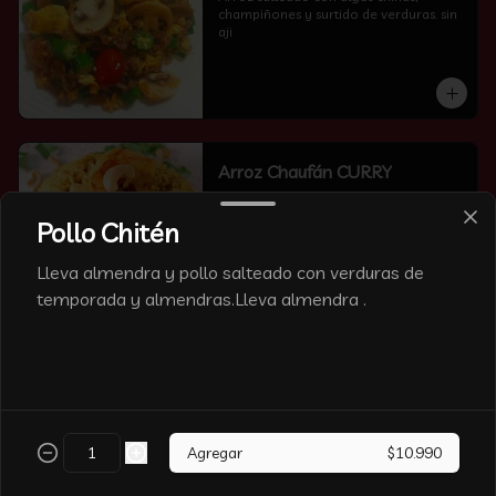
champiñones y surtido de verduras. sin 
aji
Arroz Chaufán CURRY
Pollo Chitén
Lleva almendra y pollo salteado con verduras de
temporada y almendras.Lleva almendra .
Arroz Chaufán Camarón
Arroz salteado con mucho  camarón y 
verduras
Agregar
$10.990