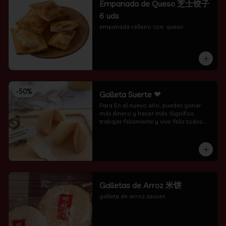
Empanada de Queso 芝士饺子
6 uds
empanada relleno con  queso
-
50
%
Galleta Suerte ❤
Para En el nuevo año, puedes ganar 
más dinero y hacer más. Significa 
trabajar felizmente y vivir feliz todos 
los días.
Galletas de Arroz 米饼
galleta de arroz sauves