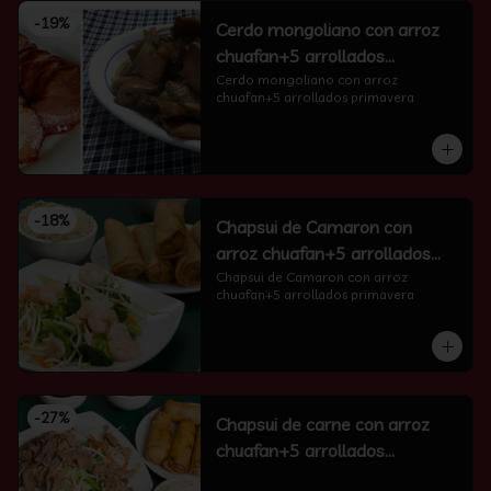
-
19
%
Cerdo mongoliano con arroz
chuafan+5 arrollados
primavera
Cerdo mongoliano con arroz 
chuafan+5 arrollados primavera
-
18
%
Chapsui de Camaron con
arroz chuafan+5 arrollados
primavera
Chapsui de Camaron con arroz 
chuafan+5 arrollados primavera
-
27
%
Chapsui de carne con arroz
chuafan+5 arrollados
primavera