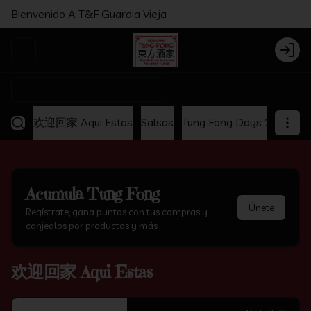
Bienvenido A T&F Guardia Vieja
Abrir menu de navegación
Login
¿Dónde quieres pedir?
欢迎回家 Aqui Estas
Salsas
Tung Fong Days 2x1
Ap
Acumula
Tung Fong
Únete
Regístrate, gana puntos con tus compras y
canjealos por productos y más
欢迎回家 Aqui Estas