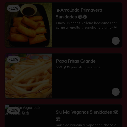
-
11
%
🔥Arrollado Primavera
5unidades 春卷
Cinco unidades. Relleno hechomos con 
carne y repollo ，zanahoria y amor ❤
-
19
%
Papa Fritas Grande
550 gMS para 4-5 perzonas
-
29
%
Siu Mai Veganos 5 unidades 烧
麦
masa de wantan al vapor con chocolo 