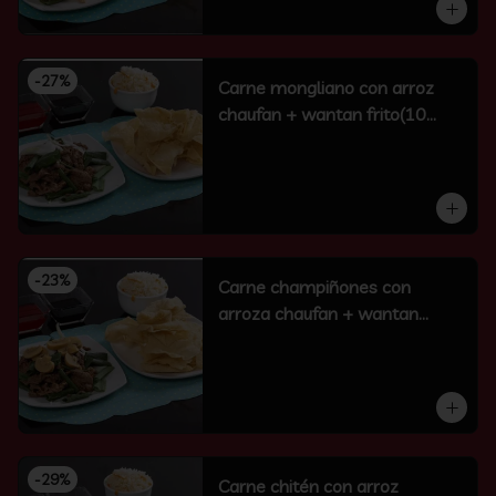
-
27
%
Carne mongliano con arroz
chaufan + wantan frito(10
unidades)
-
23
%
Carne champiñones con
arroza chaufan + wantan
frito(10 un)
-
29
%
Carne chitén con arroz