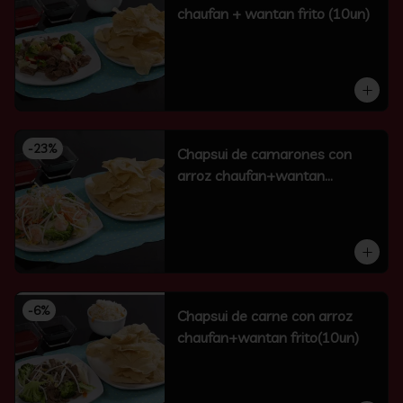
chaufan + wantan frito (10un)
-
23
%
Chapsui de camarones con
arroz chaufan+wantan
frito(10un)
-
6
%
Chapsui de carne con arroz
chaufan+wantan frito(10un)