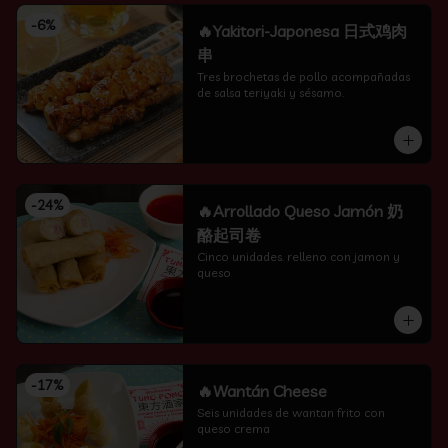
-
6
%
🔥Yakitori-Japonesa 日式鸡肉
串
Tres brochetas de pollo acompañadas 
de salsa teriyaki y sésamo.
-
24
%
🔥Arrollado Queso Jamón 奶
酪起司卷
Cinco unidades. relleno con jamon y 
queso
-
17
%
🔥Wantán Cheese
Seis unidades de wantan frito con 
queso crema