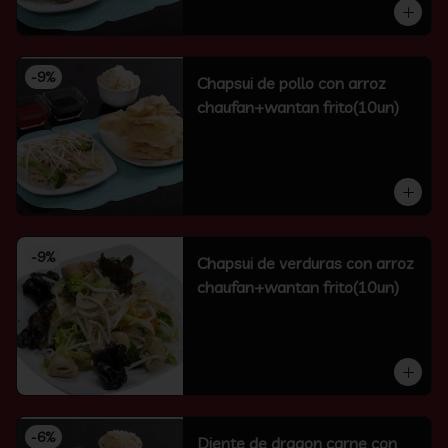
-
9
%
Chapsui de pollo con arroz
chaufan+wantan frito(10un)
-
9
%
Chapsui de verduras con arroz
chaufan+wantan frito(10un)
-
6
%
Diente de dragon carne con