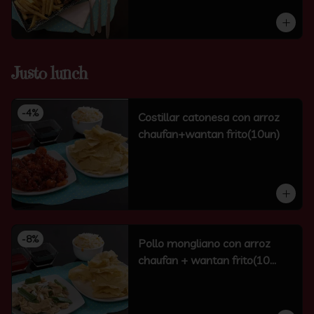
Justo lunch
-
4
%
Costillar catonesa con arroz
chaufan+wantan frito(10un)
-
8
%
Pollo mongliano con arroz
chaufan + wantan frito(10
unidades)