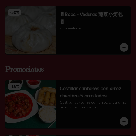
-
50
%
🧧Baos - Veduras 蔬菜小笼包
🧧
solo veduras
Promociones
-
15
%
Costillar cantones con arroz
chuafan+5 arrollados
primavera
Costillar cantones con arroz chuafan+5 
arrollados primavera