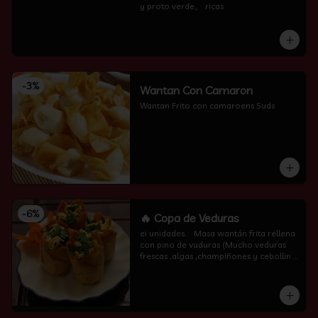
y proto verde。 ricas
-
3
%
Wantan Con Camaron
Wantan Frito con camaroens 5uds
-
6
%
🔥 Copa de Veduras
ei unidades..   Masa wantán frita rellena 
con pino de vuduras (Mucho veduras 
frescas ,algas ,champiñones y cebollin  
por encima )