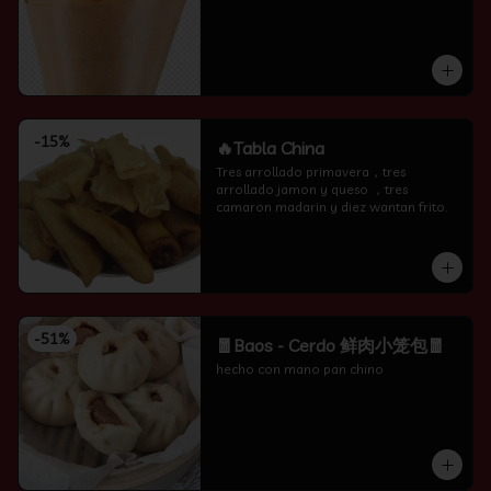
-
15
%
🔥Tabla China
Tres arrollado primavera，tres 
arrollado jamon y queso ，tres 
camaron madarin y diez wantan frito.
-
51
%
🧧Baos - Cerdo 鲜肉小笼包🧧
hecho con mano pan chino