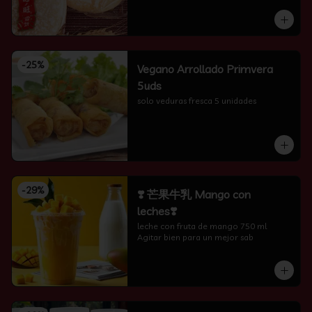
-
25
%
Vegano Arrollado Primvera
5uds
solo veduras fresca 5 unidades
-
29
%
❣️ 芒果牛乳 Mango con
leches❣️
leche con fruta de mango 750 ml 
Agitar bien para un mejor sab