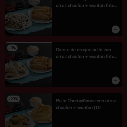
arroz chaufan + wantan frito
(10 un)
-
9
%
Diente de dragon pollo con
arroz chaufan + wantan frito
(10 un)
-
23
%
Pollo Champiñones con arroz
chaufan + wantan (10
unidades)