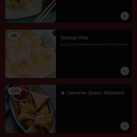
-
9
%
Wantan Frito
lleva 10 unidades wantan frito sin carne
-
13
%
🔥 Camaron Queso Madanrin