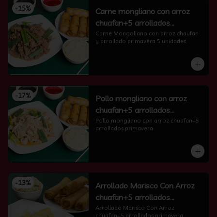
-
15
%
Carne mongliano con arroz
chuafan+5 arrollados
primavera
Carne Mongoliano con arroz chaufan 
y arrollado primavera 5 unidades.
-
17
%
Pollo mongliano con arroz
chuafan+5 arrollados
primavera
Pollo mongliano con arroz chuafan+5 
arrollados primavera
-
13
%
Arrollado Marisco Con Arroz
chuafan+5 arrollados
primavera
Arrollado Marisco Con Arroz 
chuafan+5 arrollados primavera