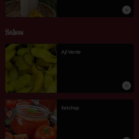
Salsas
Ají Verde
Ketchup