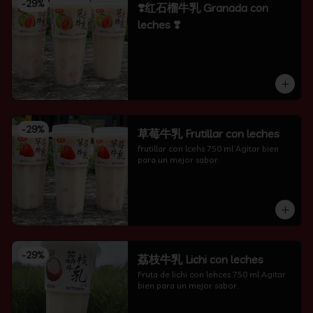
-
29
%
❣️红石榴牛乳 Granada con
leches ❣️
-
29
%
草莓牛乳 Frutillar con leches
frutillar con lcehs 750 ml Agitar bien 
para un mejor sabor.
-
29
%
荔枝牛乳 Lichi con leches
Fruta de lichi con lehces 750 ml Agitar 
bien para un mejor sabor.