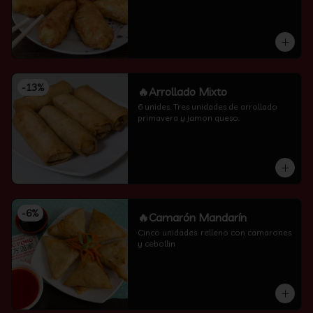
-
13
%
🔥Arrollado Mixto
6 unides. Tres unidades de arrollado 
primavera y jamon queso.
-
6
%
🔥Camarón Mandarín
Cinco unidades. relleno con camarones 
y cebollin