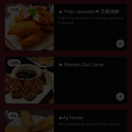
-
13
%
🔥 Pollo Apanado❤ 无骨鸡柳
Pollo frito en panko con salsa agridulce 
y sésamo
-
16
%
🔥 Wantan Con Carne
-
4
%
🔥Aji Hunán
Seis unidades de pescado frito con ají.