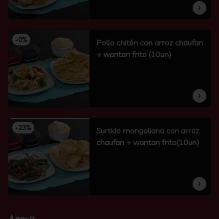
-
0
%
Pollo chitén con arroz chaufan
+ wantan frito (10un)
-
23
%
Surtido mongoliano con arroz
chaufan + wantan frito(10un)