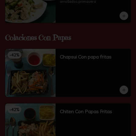
arrollados primavera
Colaciones Con Papas
-
42
%
Chapsui Con papa fritas
-
42
%
Chiten Con Papas Fritas