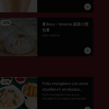
-
50
%
🧧Baos - Veduras 蔬菜小笼
包🧧
solo veduras
-
17
%
Pollo mongliano con arroz
chuafan+5 arrollados
primavera
Pollo mongliano con arroz 
chuafan+5 arrollados primavera