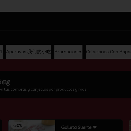
hina
x1
Apertivos 我们的小吃
Promociones
Colaciones Con Papa
ong
on tus compras y canjealos por productos y más
-
50
%
Galleta Suerte ❤