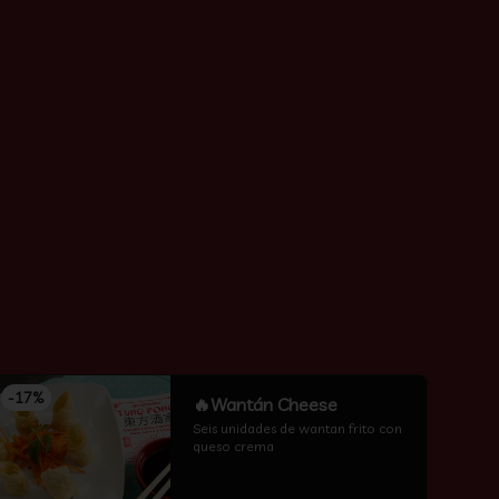
-
17
%
🔥Wantán Cheese
Seis unidades de wantan frito con 
queso crema