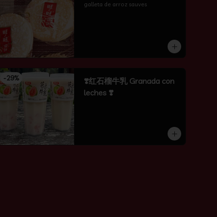
galleta de arroz sauves
-
29
%
❣️红石榴牛乳 Granada con
leches ❣️