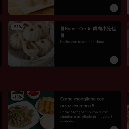
-
51
%
🧧Baos - Cerdo 鲜肉小笼包
🧧
hecho con mano pan chino
-
15
%
Carne mongliano con
arroz chuafan+5
arrollados primavera
Carne Mongoliano con arroz 
chaufan y arrollado primavera 5 
unidades.