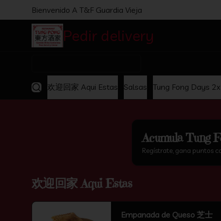
Bienvenido A T&F Guardia Vieja
Pedir delivery
Comida C
¿Dónde quieres pedir?
欢迎回家 Aqui Estas
Salsas
Tung Fong Days 2
Acumula
Tung F
Regístrate, gana puntos c
欢迎回家 Aqui Estas
Empanada de Queso 芝士