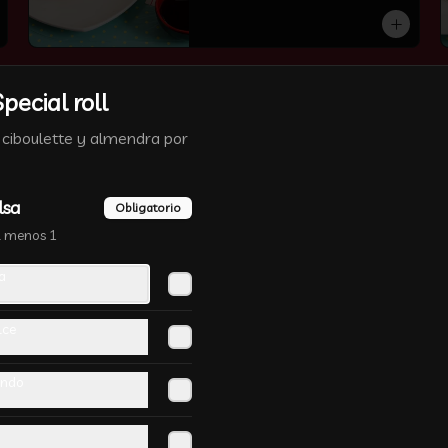
-
13
%
🔥 Camaron Queso
pecial roll
Madanrin
iboulette y almendra por
lsa
Obligatorio
l menos 1
-
29
%
Siu Mai Veganos 5
a
unidades 烧麦
masa de wantan al vapor con 
lce
chocolo y proto verde。 ricas
indo