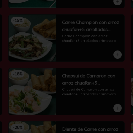
-
15
%
Carne Champion con arroz
chuafan+5 arrollados
primavera
Carne Champion con arroz 
chuafan+5 arrollados primavera
-
18
%
Chapsui de Camaron con
arroz chuafan+5
arrollados primavera
Chapsui de Camaron con arroz 
chuafan+5 arrollados primavera
-
28
%
Diente de Carne con arroz