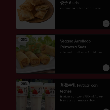
饺子 6 uds
empanada relleno con  queso
-
25
%
Vegano Arrollado
Primvera 5uds
solo veduras fresca 5 unidades
-
29
%
草莓牛乳 Frutillar con
leches
frutillar con lcehs 750 ml Agitar 
bien para un mejor sabor.