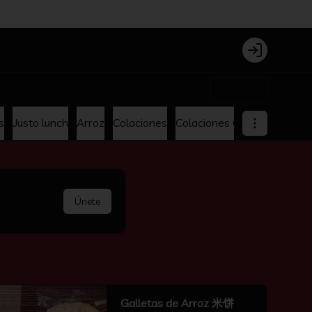
Login
$0
s
Justo lunch
Arroz
Colaciones
Colaciones Oferta
Menu p
Únete
Galletas de Arroz 米饼