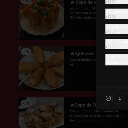
-
6
%
🔥 Copa de Veduras
+
$100
ei unidades..   Masa wantán frita 
Dos salsa so
rellena con pino de vuduras 
+
$200
(Mucho veduras frescas ,algas 
,champiñones y cebollin  por 
Dos salsa t
encima )
+
$200
dos salsa ag
+
$200
-
4
%
🔥Aji Hunán
Sin salsas （
Seis unidades de pescado frito con 
sin salsa）
ají.
-
3
%
🔥Copa de Oro
Sei unidades..   Masa wantán frita 
rellena con pino de carnes (carne 
de vacuno,pollo ,algas 
,champiñones y camarón por 