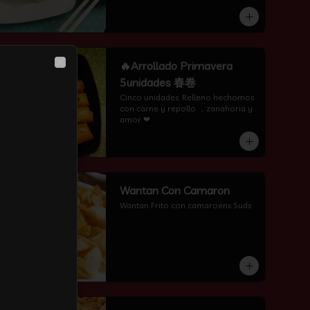
-
11
%
🔥Arrollado Primavera
Close
5unidades 春卷
Cinco unidades. Relleno hechomos 
con carne y repollo ，zanahoria y 
amor ❤
-
3
%
Wantan Con Camaron
Wantan Frito con camaroens 5uds