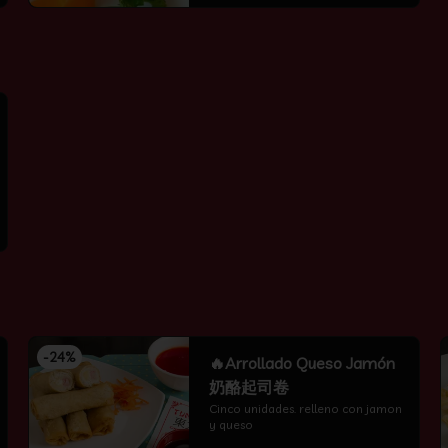
-
24
%
🔥Arrollado Queso Jamón
奶酪起司卷
Cinco unidades. relleno con jamon 
y queso