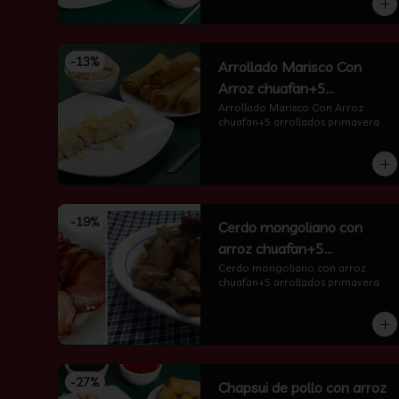
-
13
%
Arrollado Marisco Con
Arroz chuafan+5
arrollados primavera
Arrollado Marisco Con Arroz 
chuafan+5 arrollados primavera
-
19
%
Cerdo mongoliano con
arroz chuafan+5
arrollados primavera
Cerdo mongoliano con arroz 
chuafan+5 arrollados primavera
-
27
%
Chapsui de pollo con arroz