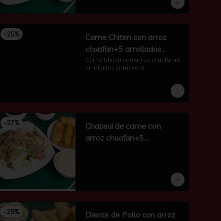
-
25
%
Carne Chiten con arroz
chuafan+5 arrollados
primavera
Carne Chiten con arroz chuafan+5 
arrollados primavera
-
27
%
Chapsui de carne con
arroz chuafan+5
arrollados primavera
-
29
%
Diente de Pollo con arroz