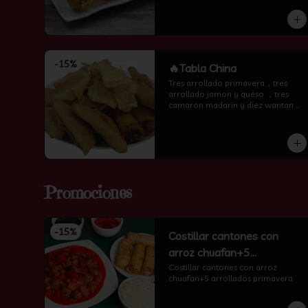
encima )
-
15
%
🔥Tabla China
Tres arrollado primavera，tres 
arrollado jamon y queso ，tres 
camaron madarin y diez wantan 
frito.
Promociones
-
15
%
Costillar cantones con
arroz chuafan+5
arrollados primavera
Costillar cantones con arroz 
chuafan+5 arrollados primavera