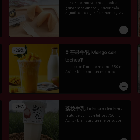
Para En el nuevo año, puedes 
ganar más dinero y hacer más. 
Significa trabajar felizmente y vivir 
feliz todos los días.
-
29
%
❣️ 芒果牛乳 Mango con
leches❣️
leche con fruta de mango 750 ml 
Agitar bien para un mejor sab
-
29
%
荔枝牛乳 Lichi con leches
Fruta de lichi con lehces 750 ml 
Agitar bien para un mejor sabor.