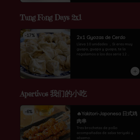
Tung Fong Days 2x1
-
17
%
2x1 Gyozas de Cerdo
Lleva 10 unidades ，Si eres muy 
guapa, guapa y guapa, te la 
regalamos a los dos seria 12 
unidades te amor
Apertivos 我们的小吃
-
6
%
🔥Yakitori-Japonesa 日式鸡
肉串
Tres brochetas de pollo 
acompañadas de salsa teriyaki y 
sésamo.