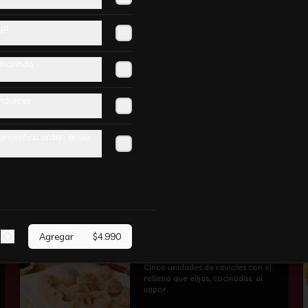
-
13
%
🔥 Pollo Apanado❤ 无骨鸡
柳
ya
Pollo frito en panko con salsa 
agridulce y sésamo
amarindo
ridulces
-
13
%
🔥Arrollado Mixto
singnifica orden envio
6 unides. Tres unidades de 
arrollado primavera y jamon 
queso.
Agregar
$4.990
-
20
%
🔥Gyozas Dumplings 饺子
Cinco unidades de ravioles con el 
relleno que elijas, cocinadas  al 
vapor.