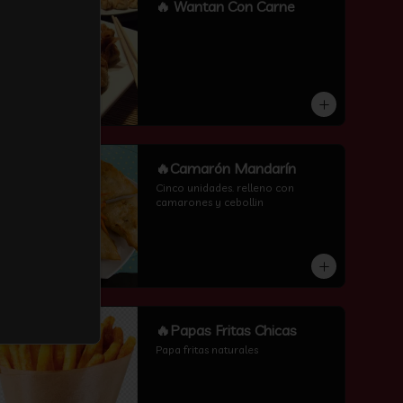
-
16
%
🔥 Wantan Con Carne
-
6
%
🔥Camarón Mandarín
Cinco unidades. relleno con 
camarones y cebollin
-
13
%
🔥Papas Fritas Chicas
Papa fritas naturales