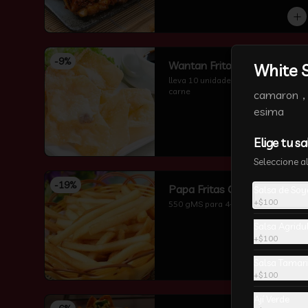
-
9
%
Wantan Frito
White S
lleva 10 unidades wantan frito sin 
carne
camaron，c
esima
Elige tu sa
Seleccione a
-
19
%
Papa Fritas Grande
Salsa de Soy
+
$100
550 gMS para 4-5 perzonas
Salsa Agridu
+
$100
Salsa Tamar
+
$100
Ají Verde