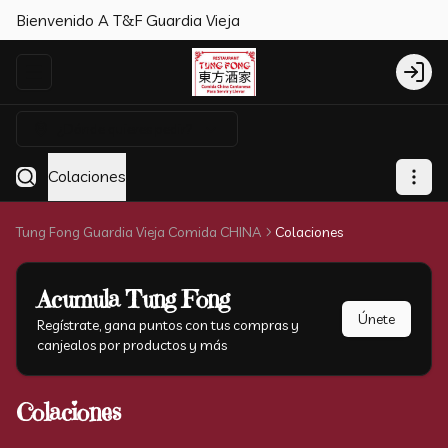
Bienvenido A T&F Guardia Vieja
Abrir menu de navegación
Login
¿Dónde quieres pedir?
Colaciones
Tung Fong Guardia Vieja Comida CHINA
Colaciones
Acumula
Tung Fong
Únete
Regístrate, gana puntos con tus compras y
canjealos por productos y más
Colaciones