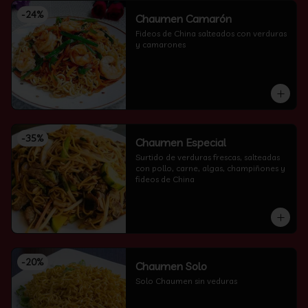
-
24
%
Chaumen Camarón
Fideos de China salteados con verduras 
y camarones
-
35
%
Chaumen Especial
Surtido de verduras frescas, salteadas 
con pollo, carne, algas, champiñones y 
fideos de China
-
20
%
Chaumen Solo
Solo Chaumen sin veduras