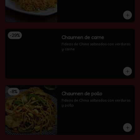
-
29
%
Chaumen de carne
Fideos de China salteados con verduras 
y carne
-
8
%
Chaumen de pollo
Fideos de China salteados con verduras 
y pollo