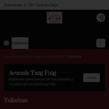
Bienvenido A T&F Guardia Vieja
Abrir menu de navegación
Login
¿Dónde quieres pedir?
Tallarines
Tung Fong Guardia Vieja Comida CHINA
Tallarines
Acumula
Tung Fong
Únete
Regístrate, gana puntos con tus compras y
canjealos por productos y más
Tallarines