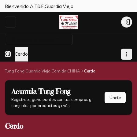
Bienvenido A T&F Guardia Vieja
Abrir menu de navegación
Login
¿Dónde quieres pedir?
Cerdo
Tung Fong Guardia Vieja Comida CHINA
Cerdo
Acumula
Tung Fong
Únete
Regístrate, gana puntos con tus compras y
canjealos por productos y más
Cerdo