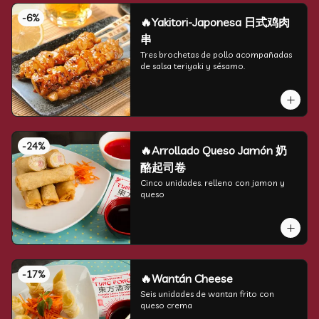
-
6
%
🔥Yakitori-Japonesa 日式鸡肉
串
Tres brochetas de pollo acompañadas 
de salsa teriyaki y sésamo.
-
24
%
🔥Arrollado Queso Jamón 奶
酪起司卷
Cinco unidades. relleno con jamon y 
queso
-
17
%
🔥Wantán Cheese
Seis unidades de wantan frito con 
queso crema