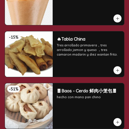
-
15
%
🔥Tabla China
Tres arrollado primavera，tres 
arrollado jamon y queso ，tres 
camaron madarin y diez wantan frito.
-
51
%
🧧Baos - Cerdo 鲜肉小笼包🧧
hecho con mano pan chino