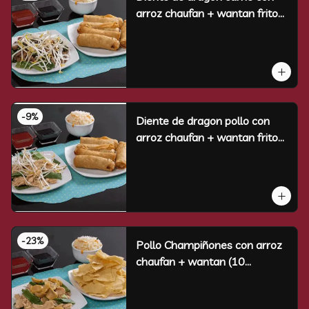
arroz chaufan + wantan frito
(10 un)
-
9
%
Diente de dragon pollo con
arroz chaufan + wantan frito
(10 un)
-
23
%
Pollo Champiñones con arroz
chaufan + wantan (10
unidades)