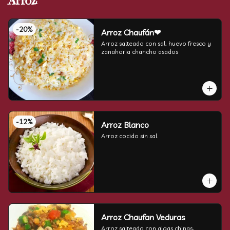
Arroz
-
20
%
Arroz Chaufán❤
Arroz salteado con sal, huevo fresco y 
zanahoria chancho asados
-
12
%
Arroz Blanco
Arroz cocido sin sal
Arroz Chaufan Veduras
Arroz salteado con algas chinas, 