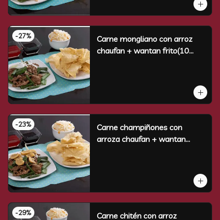
-
27
%
Carne mongliano con arroz
chaufan + wantan frito(10
unidades)
-
23
%
Carne champiñones con
arroza chaufan + wantan
frito(10 un)
-
29
%
Carne chitén con arroz