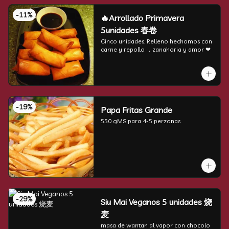
-
11
%
🔥Arrollado Primavera
5unidades 春卷
Cinco unidades. Relleno hechomos con 
carne y repollo ，zanahoria y amor ❤
-
19
%
Papa Fritas Grande
550 gMS para 4-5 perzonas
-
29
%
Siu Mai Veganos 5 unidades 烧
麦
masa de wantan al vapor con chocolo 