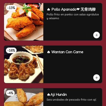
-
13
%
🔥 Pollo Apanado❤ 无骨鸡柳
Pollo frito en panko con salsa agridulce 
y sésamo
-
16
%
🔥 Wantan Con Carne
-
4
%
🔥Aji Hunán
Seis unidades de pescado frito con ají.