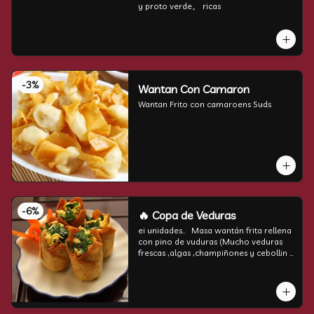
y proto verde。 ricas
-
3
%
Wantan Con Camaron
Wantan Frito con camaroens 5uds
-
6
%
🔥 Copa de Veduras
ei unidades..   Masa wantán frita rellena 
con pino de vuduras (Mucho veduras 
frescas ,algas ,champiñones y cebollin  
por encima )