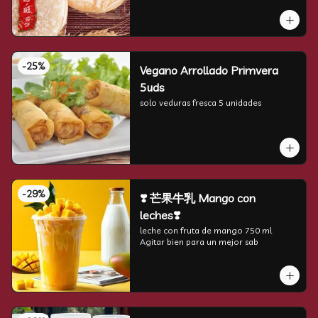
-
25
%
Vegano Arrollado Primvera
5uds
solo veduras fresca 5 unidades
-
29
%
❣️ 芒果牛乳 Mango con
leches❣️
leche con fruta de mango 750 ml 
Agitar bien para un mejor sab