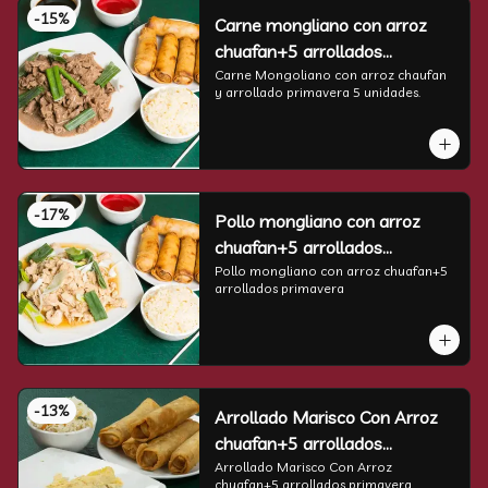
-
15
%
Carne mongliano con arroz
chuafan+5 arrollados
primavera
Carne Mongoliano con arroz chaufan 
y arrollado primavera 5 unidades.
-
17
%
Pollo mongliano con arroz
chuafan+5 arrollados
primavera
Pollo mongliano con arroz chuafan+5 
arrollados primavera
-
13
%
Arrollado Marisco Con Arroz
chuafan+5 arrollados
primavera
Arrollado Marisco Con Arroz 
chuafan+5 arrollados primavera