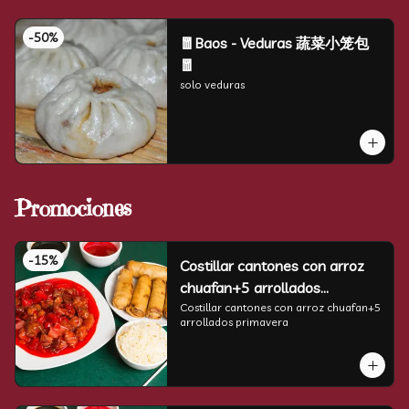
-
50
%
🧧Baos - Veduras 蔬菜小笼包
🧧
solo veduras
Promociones
-
15
%
Costillar cantones con arroz
chuafan+5 arrollados
primavera
Costillar cantones con arroz chuafan+5 
arrollados primavera