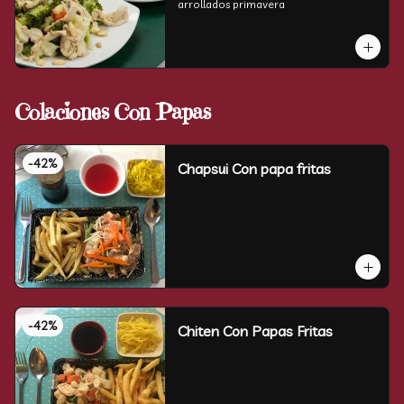
arrollados primavera
Colaciones Con Papas
-
42
%
Chapsui Con papa fritas
-
42
%
Chiten Con Papas Fritas