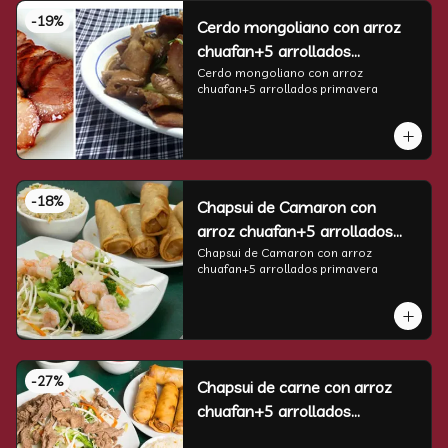
-
19
%
Cerdo mongoliano con arroz
chuafan+5 arrollados
primavera
Cerdo mongoliano con arroz 
chuafan+5 arrollados primavera
-
18
%
Chapsui de Camaron con
arroz chuafan+5 arrollados
primavera
Chapsui de Camaron con arroz 
chuafan+5 arrollados primavera
-
27
%
Chapsui de carne con arroz
chuafan+5 arrollados
primavera