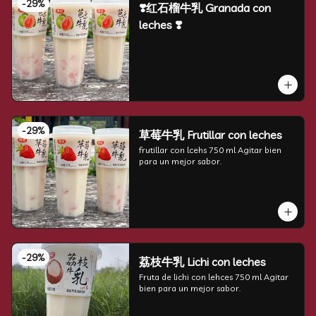
-
29
%
❣️红石榴牛乳 Granada con
leches ❣️
-
29
%
草莓牛乳 Frutillar con leches
frutillar con lcehs 750 ml Agitar bien 
para un mejor sabor.
-
29
%
荔枝牛乳 Lichi con leches
Fruta de lichi con lehces 750 ml Agitar 
bien para un mejor sabor.