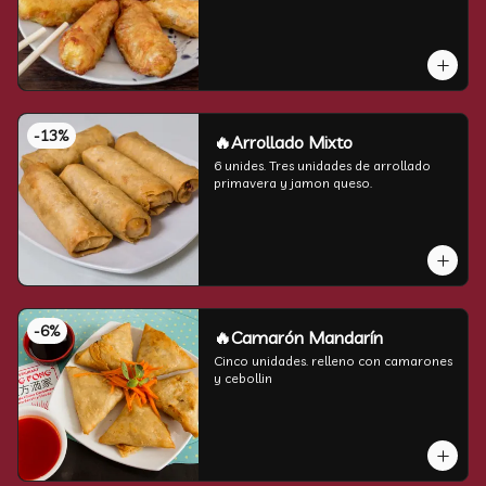
-
13
%
🔥Arrollado Mixto
6 unides. Tres unidades de arrollado 
primavera y jamon queso.
-
6
%
🔥Camarón Mandarín
Cinco unidades. relleno con camarones 
y cebollin