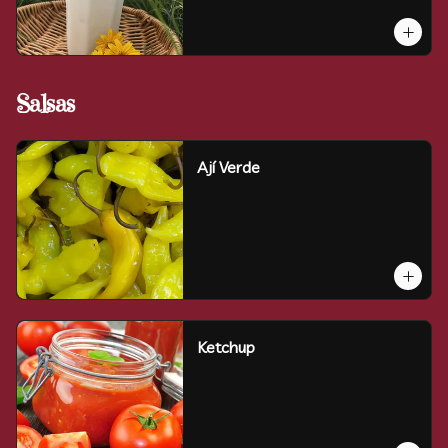
Salsas
Ají Verde
Ketchup