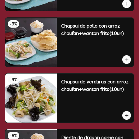
-
9
%
Chapsui de pollo con arroz
chaufan+wantan frito(10un)
-
9
%
Chapsui de verduras con arroz
chaufan+wantan frito(10un)
-
6
%
Diente de dragon carne con