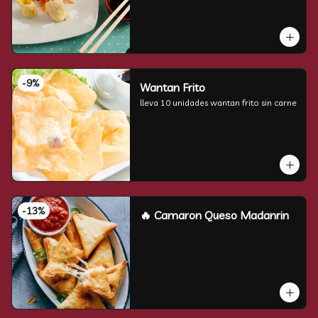
-
9
%
Wantan Frito
lleva 10 unidades wantan frito sin carne
-
13
%
🔥 Camaron Queso Madanrin