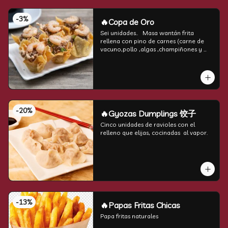
-
3
%
🔥Copa de Oro
Sei unidades..   Masa wantán frita 
rellena con pino de carnes (carne de 
vacuno,pollo ,algas ,champiñones y 
camarón por encima )
-
20
%
🔥Gyozas Dumplings 饺子
Cinco unidades de ravioles con el 
relleno que elijas, cocinadas  al vapor.
-
13
%
🔥Papas Fritas Chicas
Papa fritas naturales