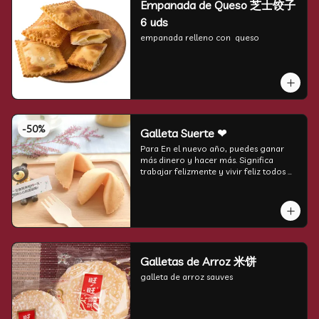
Empanada de Queso 芝士饺子
6 uds
empanada relleno con  queso
-
50
%
Galleta Suerte ❤
Para En el nuevo año, puedes ganar 
más dinero y hacer más. Significa 
trabajar felizmente y vivir feliz todos 
los días.
Galletas de Arroz 米饼
galleta de arroz sauves