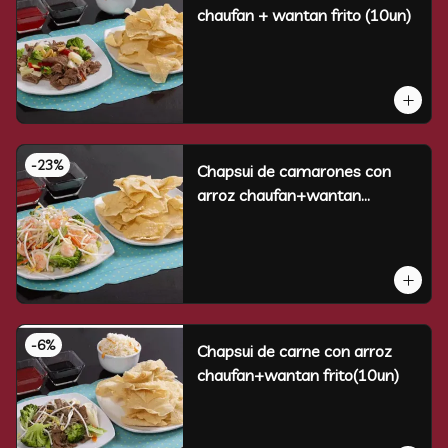
chaufan + wantan frito (10un)
-
23
%
Chapsui de camarones con
arroz chaufan+wantan
frito(10un)
-
6
%
Chapsui de carne con arroz
chaufan+wantan frito(10un)