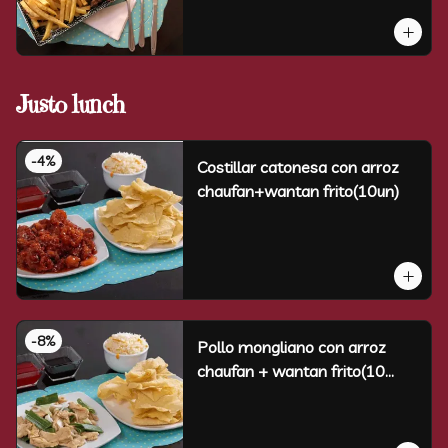
Justo lunch
-
4
%
Costillar catonesa con arroz
chaufan+wantan frito(10un)
-
8
%
Pollo mongliano con arroz
chaufan + wantan frito(10
unidades)