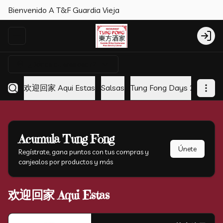
Bienvenido A T&F Guardia Vieja
Abrir menu de navegación
Login
¿Dónde quieres pedir?
欢迎回家 Aqui Estas
Salsas
Tung Fong Days 2x1
Ap
Acumula
Tung Fong
Únete
Regístrate, gana puntos con tus compras y
canjealos por productos y más
欢迎回家 Aqui Estas