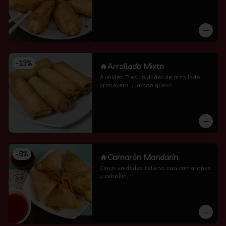
-
13
%
🔥Arrollado Mixto
6 unides. Tres unidades de arrollado 
primavera y jamon queso.
-
6
%
🔥Camarón Mandarín
Cinco unidades. relleno con camarones 
y cebollin