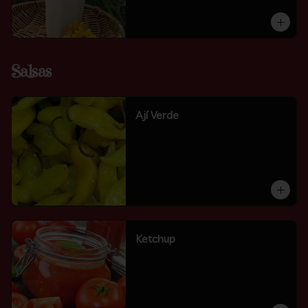
Salsas
Ají Verde
Ketchup