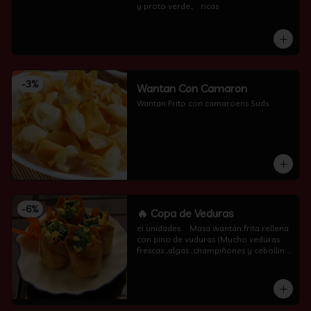
y proto verde。 ricas
-
3
%
Wantan Con Camaron
Wantan Frito con camaroens 5uds
-
6
%
🔥 Copa de Veduras
ei unidades..   Masa wantán frita rellena 
con pino de vuduras (Mucho veduras 
frescas ,algas ,champiñones y cebollin  
por encima )