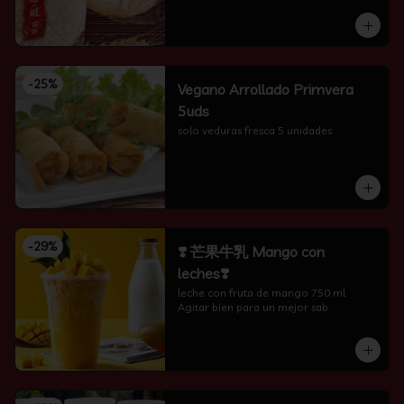
-
25
%
Vegano Arrollado Primvera
5uds
solo veduras fresca 5 unidades
-
29
%
❣️ 芒果牛乳 Mango con
leches❣️
leche con fruta de mango 750 ml 
Agitar bien para un mejor sab