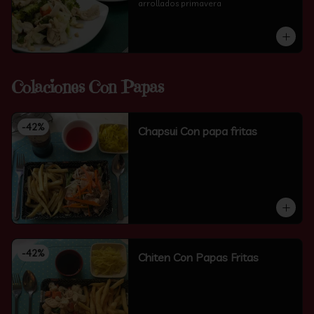
arrollados primavera
Colaciones Con Papas
-
42
%
Chapsui Con papa fritas
-
42
%
Chiten Con Papas Fritas