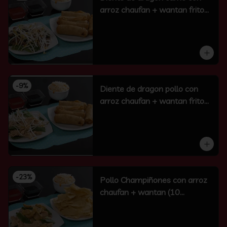
arroz chaufan + wantan frito
(10 un)
-
9
%
Diente de dragon pollo con
arroz chaufan + wantan frito
(10 un)
-
23
%
Pollo Champiñones con arroz
chaufan + wantan (10
unidades)