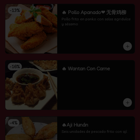
-
13
%
🔥 Pollo Apanado❤ 无骨鸡柳
Pollo frito en panko con salsa agridulce 
y sésamo
-
16
%
🔥 Wantan Con Carne
-
4
%
🔥Aji Hunán
Seis unidades de pescado frito con ají.