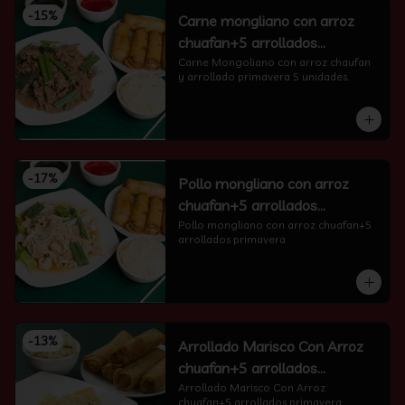
-
15
%
Carne mongliano con arroz
chuafan+5 arrollados
primavera
Carne Mongoliano con arroz chaufan 
y arrollado primavera 5 unidades.
-
17
%
Pollo mongliano con arroz
chuafan+5 arrollados
primavera
Pollo mongliano con arroz chuafan+5 
arrollados primavera
-
13
%
Arrollado Marisco Con Arroz
chuafan+5 arrollados
primavera
Arrollado Marisco Con Arroz 
chuafan+5 arrollados primavera