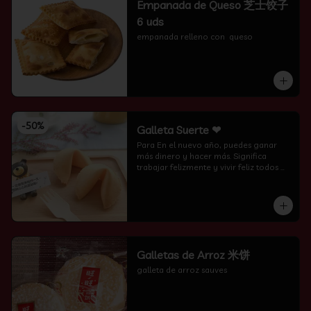
Empanada de Queso 芝士饺子
6 uds
empanada relleno con  queso
-
50
%
Galleta Suerte ❤
Para En el nuevo año, puedes ganar 
más dinero y hacer más. Significa 
trabajar felizmente y vivir feliz todos 
los días.
Galletas de Arroz 米饼
galleta de arroz sauves