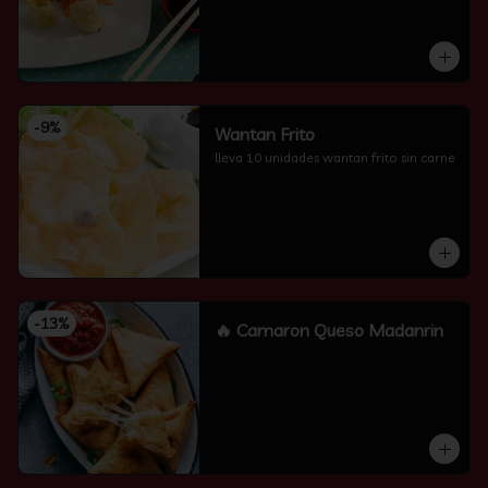
-
9
%
Wantan Frito
lleva 10 unidades wantan frito sin carne
-
13
%
🔥 Camaron Queso Madanrin