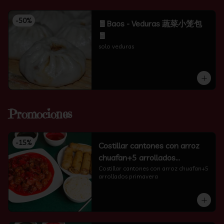
-
50
%
🧧Baos - Veduras 蔬菜小笼包
🧧
solo veduras
Promociones
-
15
%
Costillar cantones con arroz
chuafan+5 arrollados
primavera
Costillar cantones con arroz chuafan+5 
arrollados primavera