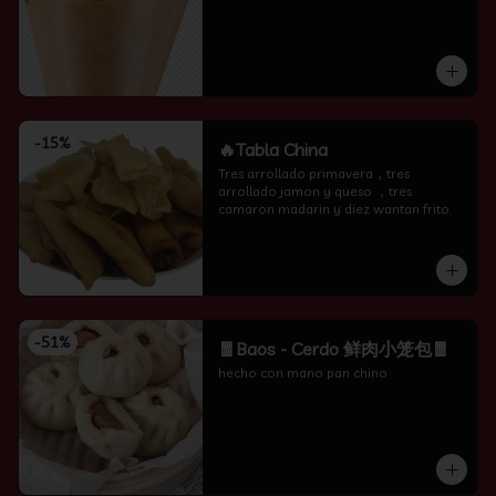
-
15
%
🔥Tabla China
Tres arrollado primavera，tres 
arrollado jamon y queso ，tres 
camaron madarin y diez wantan frito.
-
51
%
🧧Baos - Cerdo 鲜肉小笼包🧧
hecho con mano pan chino