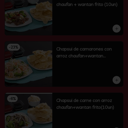
chaufan + wantan frito (10un)
-
23
%
Chapsui de camarones con
arroz chaufan+wantan
frito(10un)
-
6
%
Chapsui de carne con arroz
chaufan+wantan frito(10un)