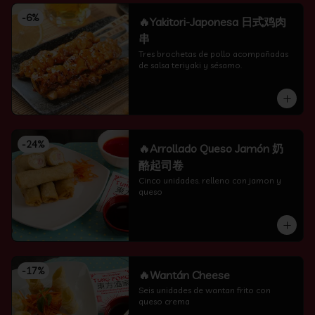
-
6
%
🔥Yakitori-Japonesa 日式鸡肉
串
Tres brochetas de pollo acompañadas 
de salsa teriyaki y sésamo.
-
24
%
🔥Arrollado Queso Jamón 奶
酪起司卷
Cinco unidades. relleno con jamon y 
queso
-
17
%
🔥Wantán Cheese
Seis unidades de wantan frito con 
queso crema