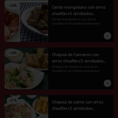
-
19
%
Cerdo mongoliano con arroz
chuafan+5 arrollados
primavera
Cerdo mongoliano con arroz 
chuafan+5 arrollados primavera
-
18
%
Chapsui de Camaron con
arroz chuafan+5 arrollados
primavera
Chapsui de Camaron con arroz 
chuafan+5 arrollados primavera
-
27
%
Chapsui de carne con arroz
chuafan+5 arrollados
primavera