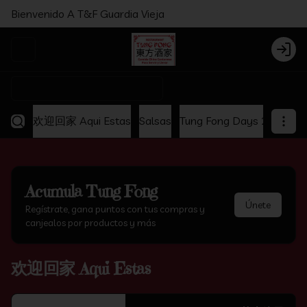
Bienvenido A T&F Guardia Vieja
Abrir menu de navegación
Login
¿Dónde quieres pedir?
欢迎回家 Aqui Estas
Salsas
Tung Fong Days 2x1
Ap
Acumula
Tung Fong
Únete
Regístrate, gana puntos con tus compras y
canjealos por productos y más
欢迎回家 Aqui Estas