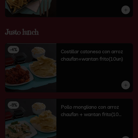
Justo lunch
-
4
%
Costillar catonesa con arroz
chaufan+wantan frito(10un)
-
8
%
Pollo mongliano con arroz
chaufan + wantan frito(10
unidades)