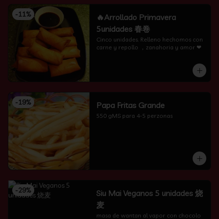
-
11
%
🔥Arrollado Primavera
5unidades 春卷
Cinco unidades. Relleno hechomos con 
carne y repollo ，zanahoria y amor ❤
-
19
%
Papa Fritas Grande
550 gMS para 4-5 perzonas
-
29
%
Siu Mai Veganos 5 unidades 烧
麦
masa de wantan al vapor con chocolo 