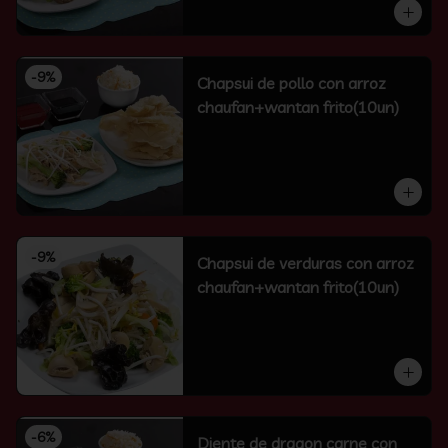
-
9
%
Chapsui de pollo con arroz
chaufan+wantan frito(10un)
-
9
%
Chapsui de verduras con arroz
chaufan+wantan frito(10un)
-
6
%
Diente de dragon carne con