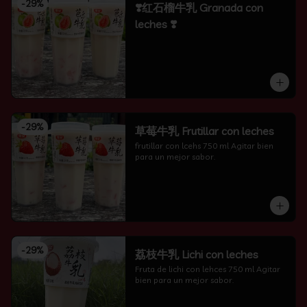
-
29
%
❣️红石榴牛乳 Granada con
leches ❣️
-
29
%
草莓牛乳 Frutillar con leches
frutillar con lcehs 750 ml Agitar bien 
para un mejor sabor.
-
29
%
荔枝牛乳 Lichi con leches
Fruta de lichi con lehces 750 ml Agitar 
bien para un mejor sabor.