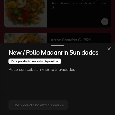
champiñones y surtido de verduras. sin 
aji
Arroz Chaufán CURRY
New / Pollo Madanrin 5unidades
Este producto no esta disponible
Pollo con cebollin morito 5 unidades
Arroz Chaufán Camarón
Arroz salteado con mucho  camarón y 
verduras
Este producto no esta disponible