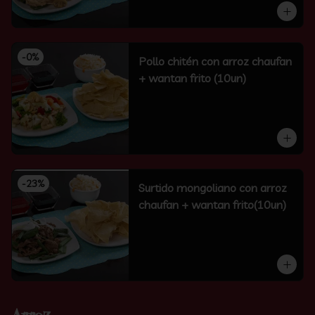
-
0
%
Pollo chitén con arroz chaufan
+ wantan frito (10un)
-
23
%
Surtido mongoliano con arroz
chaufan + wantan frito(10un)