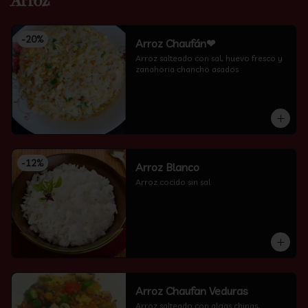
Arroz
-
20
%
Arroz Chaufán❤
Arroz salteado con sal, huevo fresco y 
zanahoria chancho asados
-
12
%
Arroz Blanco
Arroz cocido sin sal
Arroz Chaufan Veduras
Arroz salteado con algas chinas, 