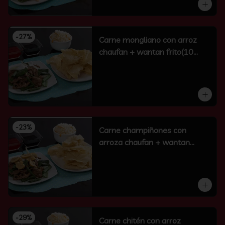
-
27
%
Carne mongliano con arroz
chaufan + wantan frito(10
unidades)
-
23
%
Carne champiñones con
arroza chaufan + wantan
frito(10 un)
-
29
%
Carne chitén con arroz