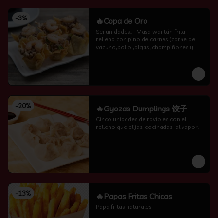
-
3
%
🔥Copa de Oro
Sei unidades..   Masa wantán frita 
rellena con pino de carnes (carne de 
vacuno,pollo ,algas ,champiñones y 
camarón por encima )
-
20
%
🔥Gyozas Dumplings 饺子
Cinco unidades de ravioles con el 
relleno que elijas, cocinadas  al vapor.
-
13
%
🔥Papas Fritas Chicas
Papa fritas naturales