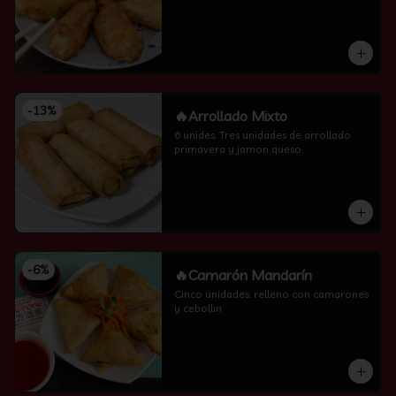
-
13
%
🔥Arrollado Mixto
6 unides. Tres unidades de arrollado 
primavera y jamon queso.
-
6
%
🔥Camarón Mandarín
Cinco unidades. relleno con camarones 
y cebollin