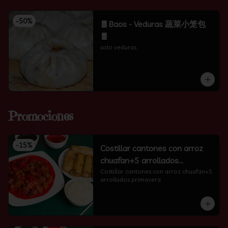
-
50
%
🧧Baos - Veduras 蔬菜小笼包
🧧
solo veduras
Promociones
-
15
%
Costillar cantones con arroz
chuafan+5 arrollados
primavera
Costillar cantones con arroz chuafan+5 
arrollados primavera