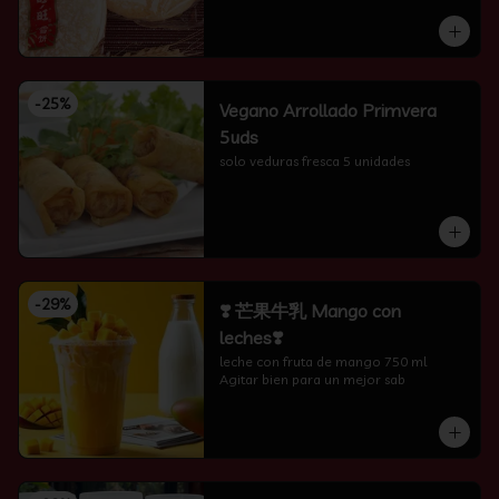
-
25
%
Vegano Arrollado Primvera
5uds
solo veduras fresca 5 unidades
-
29
%
❣️ 芒果牛乳 Mango con
leches❣️
leche con fruta de mango 750 ml 
Agitar bien para un mejor sab