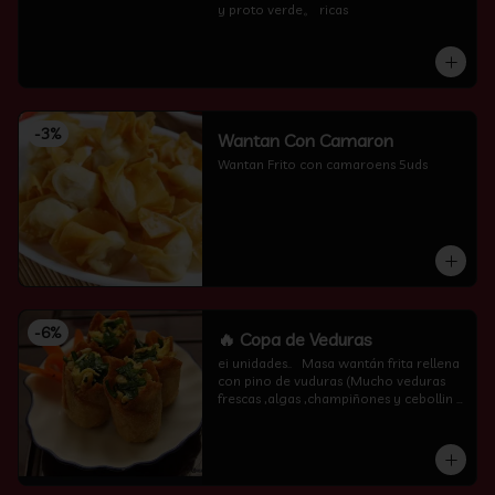
y proto verde。 ricas
-
3
%
Wantan Con Camaron
Wantan Frito con camaroens 5uds
-
6
%
🔥 Copa de Veduras
ei unidades..   Masa wantán frita rellena 
con pino de vuduras (Mucho veduras 
frescas ,algas ,champiñones y cebollin  
por encima )