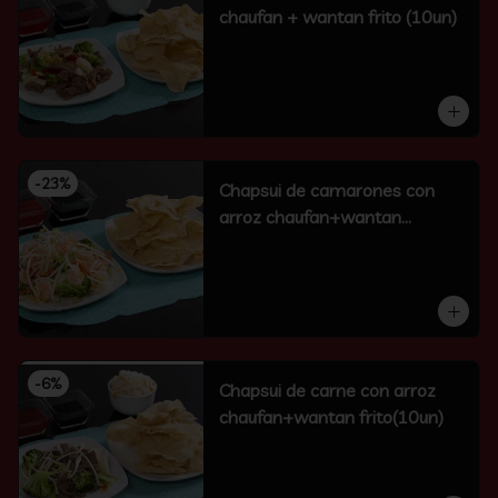
chaufan + wantan frito (10un)
-
23
%
Chapsui de camarones con
arroz chaufan+wantan
frito(10un)
-
6
%
Chapsui de carne con arroz
chaufan+wantan frito(10un)