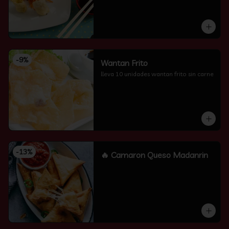
-
9
%
Wantan Frito
lleva 10 unidades wantan frito sin carne
-
13
%
🔥 Camaron Queso Madanrin