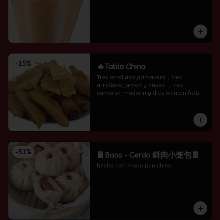
-
15
%
🔥Tabla China
Tres arrollado primavera，tres 
arrollado jamon y queso ，tres 
camaron madarin y diez wantan frito.
-
51
%
🧧Baos - Cerdo 鲜肉小笼包🧧
hecho con mano pan chino