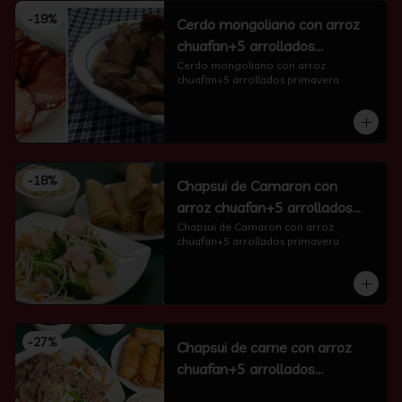
-
19
%
Cerdo mongoliano con arroz
chuafan+5 arrollados
primavera
Cerdo mongoliano con arroz 
chuafan+5 arrollados primavera
-
18
%
Chapsui de Camaron con
arroz chuafan+5 arrollados
primavera
Chapsui de Camaron con arroz 
chuafan+5 arrollados primavera
-
27
%
Chapsui de carne con arroz
chuafan+5 arrollados
primavera