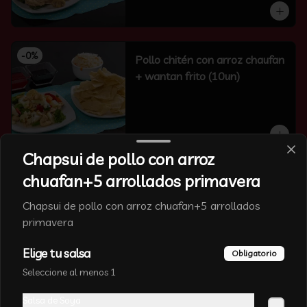
-
0
%
Pollo chitén con arroz chaufan
+ wantan frito (10un)
Chapsui de pollo con arroz
chuafan+5 arrollados primavera
-
23
%
Surtido mongoliano con arroz
chaufan + wantan frito(10un)
Chapsui de pollo con arroz chuafan+5 arrollados
primavera
Elige tu salsa
Obligatorio
Seleccione al menos 1
Salsa de Soya