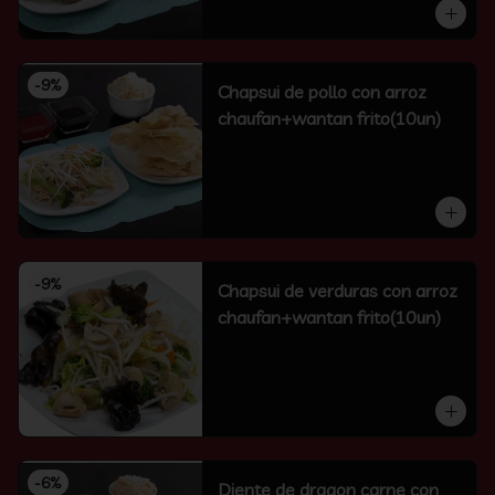
-
9
%
Chapsui de pollo con arroz
chaufan+wantan frito(10un)
-
9
%
Chapsui de verduras con arroz
chaufan+wantan frito(10un)
-
6
%
Diente de dragon carne con