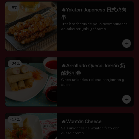
-
6
%
🔥Yakitori-Japonesa 日式鸡肉
串
Tres brochetas de pollo acompañadas 
de salsa teriyaki y sésamo.
-
24
%
🔥Arrollado Queso Jamón 奶
酪起司卷
Cinco unidades. relleno con jamon y 
queso
-
17
%
🔥Wantán Cheese
Seis unidades de wantan frito con 
queso crema