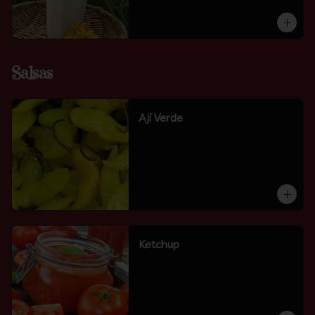
Salsas
Ají Verde
Ketchup