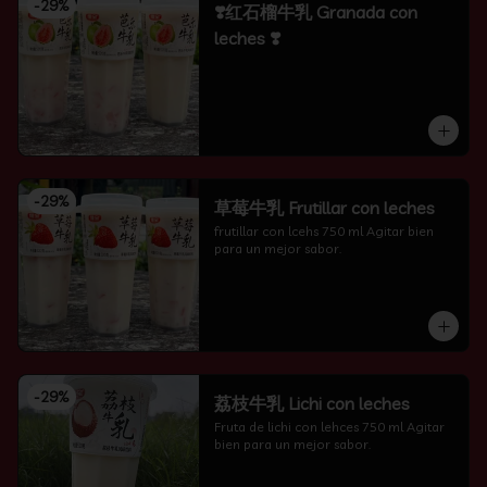
-
29
%
❣️红石榴牛乳 Granada con
leches ❣️
-
29
%
草莓牛乳 Frutillar con leches
frutillar con lcehs 750 ml Agitar bien 
para un mejor sabor.
-
29
%
荔枝牛乳 Lichi con leches
Fruta de lichi con lehces 750 ml Agitar 
bien para un mejor sabor.