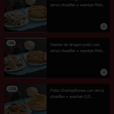
arroz chaufan + wantan frito
(10 un)
-
9
%
Diente de dragon pollo con
arroz chaufan + wantan frito
(10 un)
-
23
%
Pollo Champiñones con arroz
chaufan + wantan (10
unidades)