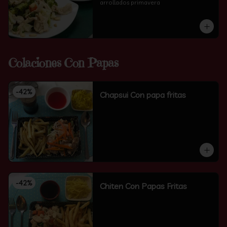
arrollados primavera
Colaciones Con Papas
-
42
%
Chapsui Con papa fritas
-
42
%
Chiten Con Papas Fritas