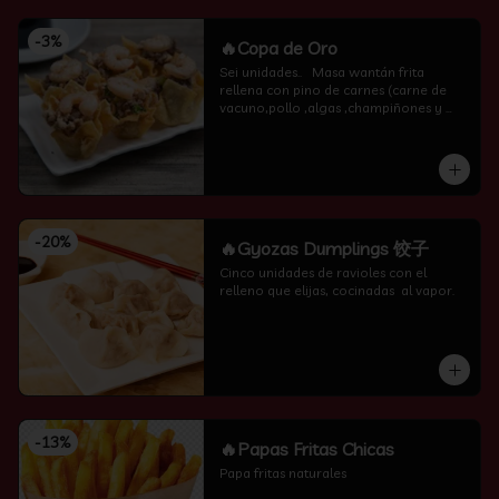
-
3
%
🔥Copa de Oro
Sei unidades..   Masa wantán frita 
rellena con pino de carnes (carne de 
vacuno,pollo ,algas ,champiñones y 
camarón por encima )
-
20
%
🔥Gyozas Dumplings 饺子
Cinco unidades de ravioles con el 
relleno que elijas, cocinadas  al vapor.
-
13
%
🔥Papas Fritas Chicas
Papa fritas naturales