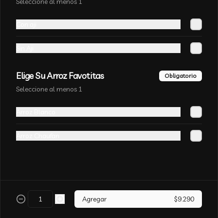
Seleccione al menos 1
champiñones y surtido de verduras. sin 
aji
Con aji
Sin Aji
Elige Su Arroz Favotitas
Arroz Chaufán CURRY
Obligatorio
Seleccione al menos 1
Arroz Blanco
Arroz Chaufan
Arroz Chaufán Camarón
Arroz salteado con mucho  camarón y 
verduras
Agregar
$9.290