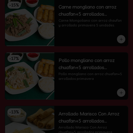
-
15
%
Carne mongliano con arroz
chuafan+5 arrollados
primavera
Carne Mongoliano con arroz chaufan 
y arrollado primavera 5 unidades.
-
17
%
Pollo mongliano con arroz
chuafan+5 arrollados
primavera
Pollo mongliano con arroz chuafan+5 
arrollados primavera
-
13
%
Arrollado Marisco Con Arroz
chuafan+5 arrollados
primavera
Arrollado Marisco Con Arroz 
chuafan+5 arrollados primavera