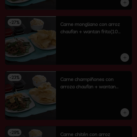
-
27
%
Carne mongliano con arroz
chaufan + wantan frito(10
unidades)
-
23
%
Carne champiñones con
arroza chaufan + wantan
frito(10 un)
-
29
%
Carne chitén con arroz