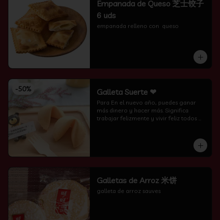
Empanada de Queso 芝士饺子
6 uds
empanada relleno con  queso
-
50
%
Galleta Suerte ❤
Para En el nuevo año, puedes ganar 
más dinero y hacer más. Significa 
trabajar felizmente y vivir feliz todos 
los días.
Galletas de Arroz 米饼
galleta de arroz sauves