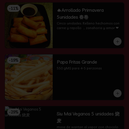
-
11
%
🔥Arrollado Primavera
5unidades 春卷
Cinco unidades. Relleno hechomos con 
carne y repollo ，zanahoria y amor ❤
-
19
%
Papa Fritas Grande
550 gMS para 4-5 perzonas
-
29
%
Siu Mai Veganos 5 unidades 烧
麦
masa de wantan al vapor con chocolo 