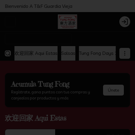
Bienvenido A T&F Guardia Vieja
Abrir menu de navegación
Login
¿Dónde quieres pedir?
欢迎回家 Aqui Estas
Salsas
Tung Fong Days 2x1
Ap
Acumula
Tung Fong
Únete
Regístrate, gana puntos con tus compras y
canjealos por productos y más
欢迎回家 Aqui Estas