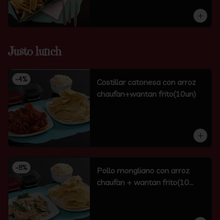
Justo lunch
-
4
%
Costillar catonesa con arroz
chaufan+wantan frito(10un)
-
8
%
Pollo mongliano con arroz
chaufan + wantan frito(10
unidades)