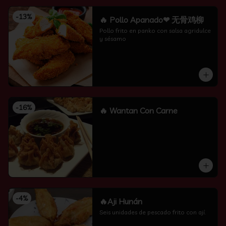
-
13
%
🔥 Pollo Apanado❤ 无骨鸡柳
Pollo frito en panko con salsa agridulce 
y sésamo
-
16
%
🔥 Wantan Con Carne
-
4
%
🔥Aji Hunán
Seis unidades de pescado frito con ají.