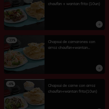
chaufan + wantan frito (10un)
-
23
%
Chapsui de camarones con
arroz chaufan+wantan
frito(10un)
-
6
%
Chapsui de carne con arroz
chaufan+wantan frito(10un)