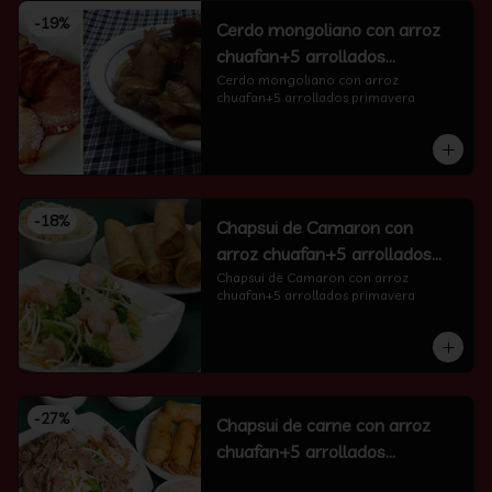
-
19
%
Cerdo mongoliano con arroz
chuafan+5 arrollados
primavera
Cerdo mongoliano con arroz 
chuafan+5 arrollados primavera
-
18
%
Chapsui de Camaron con
arroz chuafan+5 arrollados
primavera
Chapsui de Camaron con arroz 
chuafan+5 arrollados primavera
-
27
%
Chapsui de carne con arroz
chuafan+5 arrollados
primavera