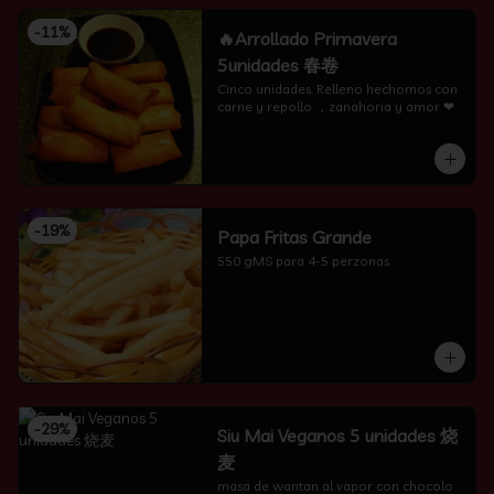
-
11
%
🔥Arrollado Primavera
5unidades 春卷
Cinco unidades. Relleno hechomos con 
carne y repollo ，zanahoria y amor ❤
-
19
%
Papa Fritas Grande
550 gMS para 4-5 perzonas
-
29
%
Siu Mai Veganos 5 unidades 烧
麦
masa de wantan al vapor con chocolo 