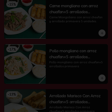
-
15
%
Carne mongliano con arroz
chuafan+5 arrollados
primavera
Carne Mongoliano con arroz chaufan 
y arrollado primavera 5 unidades.
-
17
%
Pollo mongliano con arroz
chuafan+5 arrollados
primavera
Pollo mongliano con arroz chuafan+5 
arrollados primavera
-
13
%
Arrollado Marisco Con Arroz
chuafan+5 arrollados
primavera
Arrollado Marisco Con Arroz 
chuafan+5 arrollados primavera