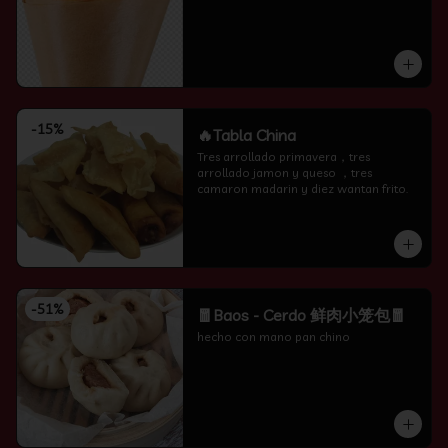
-
15
%
🔥Tabla China
Tres arrollado primavera，tres 
arrollado jamon y queso ，tres 
camaron madarin y diez wantan frito.
-
51
%
🧧Baos - Cerdo 鲜肉小笼包🧧
hecho con mano pan chino