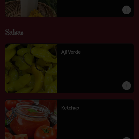
Salsas
Ají Verde
Ketchup