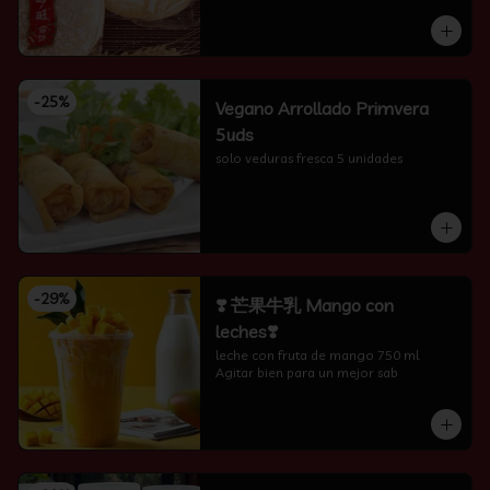
-
25
%
Vegano Arrollado Primvera
5uds
solo veduras fresca 5 unidades
-
29
%
❣️ 芒果牛乳 Mango con
leches❣️
leche con fruta de mango 750 ml 
Agitar bien para un mejor sab