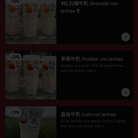
-
29
%
❣️红石榴牛乳 Granada con
leches ❣️
-
29
%
草莓牛乳 Frutillar con leches
frutillar con lcehs 750 ml Agitar bien 
para un mejor sabor.
-
29
%
荔枝牛乳 Lichi con leches
Fruta de lichi con lehces 750 ml Agitar 
bien para un mejor sabor.