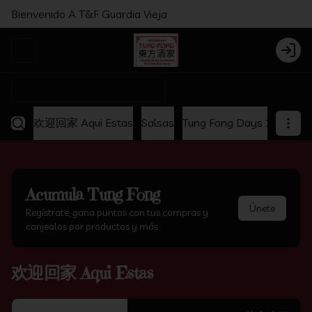
Bienvenido A T&F Guardia Vieja
Abrir menu de navegación
Login
¿Dónde quieres pedir?
欢迎回家 Aqui Estas
Salsas
Tung Fong Days 2x1
Ap
Acumula
Tung Fong
Únete
Regístrate, gana puntos con tus compras y
canjealos por productos y más
欢迎回家 Aqui Estas