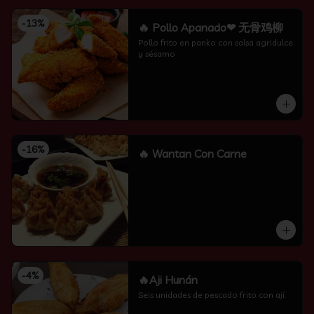
-
13
%
🔥 Pollo Apanado❤ 无骨鸡柳
Pollo frito en panko con salsa agridulce 
y sésamo
-
16
%
🔥 Wantan Con Carne
-
4
%
🔥Aji Hunán
Seis unidades de pescado frito con ají.