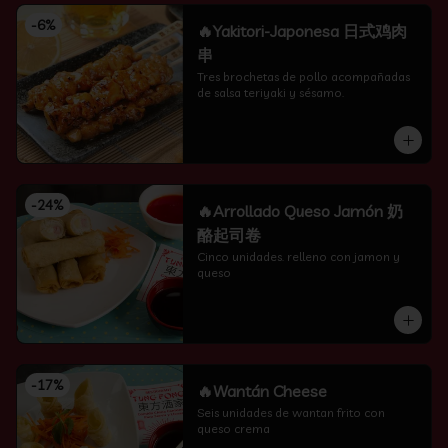
-
6
%
🔥Yakitori-Japonesa 日式鸡肉
串
Tres brochetas de pollo acompañadas 
de salsa teriyaki y sésamo.
-
24
%
🔥Arrollado Queso Jamón 奶
酪起司卷
Cinco unidades. relleno con jamon y 
queso
-
17
%
🔥Wantán Cheese
Seis unidades de wantan frito con 
queso crema