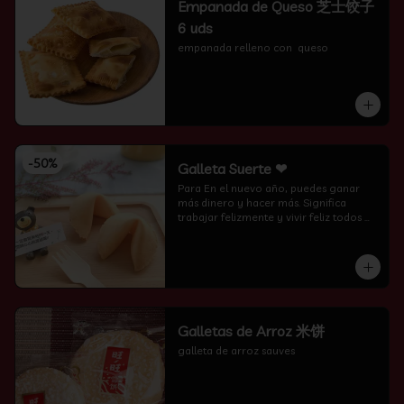
Empanada de Queso 芝士饺子
6 uds
empanada relleno con  queso
-
50
%
Galleta Suerte ❤
Para En el nuevo año, puedes ganar 
más dinero y hacer más. Significa 
trabajar felizmente y vivir feliz todos 
los días.
Galletas de Arroz 米饼
galleta de arroz sauves