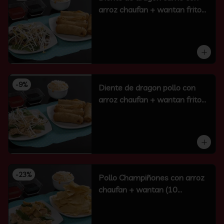
arroz chaufan + wantan frito
(10 un)
-
9
%
Diente de dragon pollo con
arroz chaufan + wantan frito
(10 un)
-
23
%
Pollo Champiñones con arroz
chaufan + wantan (10
unidades)