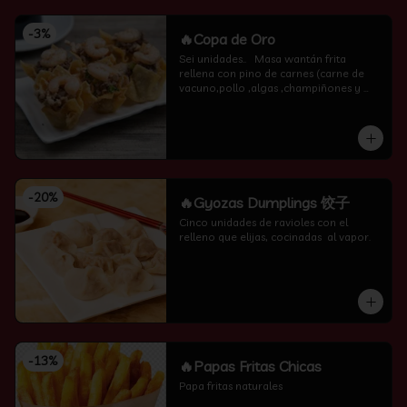
-
3
%
🔥Copa de Oro
Sei unidades..   Masa wantán frita 
rellena con pino de carnes (carne de 
vacuno,pollo ,algas ,champiñones y 
camarón por encima )
-
20
%
🔥Gyozas Dumplings 饺子
Cinco unidades de ravioles con el 
relleno que elijas, cocinadas  al vapor.
-
13
%
🔥Papas Fritas Chicas
Papa fritas naturales