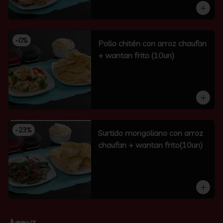
-
0
%
Pollo chitén con arroz chaufan
+ wantan frito (10un)
-
23
%
Surtido mongoliano con arroz
chaufan + wantan frito(10un)