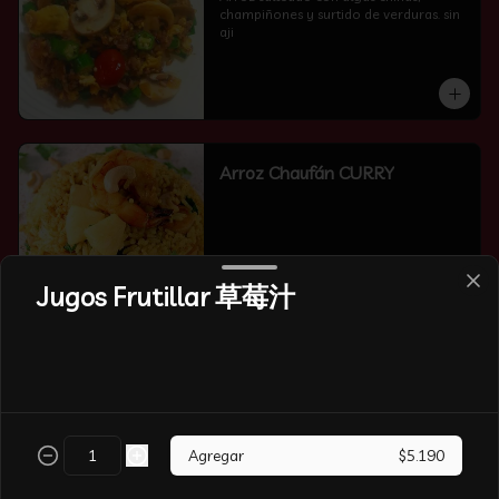
champiñones y surtido de verduras. sin 
aji
Arroz Chaufán CURRY
Jugos Frutillar 草莓汁
Arroz Chaufán Camarón
Arroz salteado con mucho  camarón y 
verduras
Agregar
$5.190