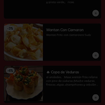
y proto verde。 ricas
-
3
%
Wantan Con Camaron
Wantan Frito con camaroens 5uds
-
6
%
🔥 Copa de Veduras
ei unidades..   Masa wantán frita rellena 
con pino de vuduras (Mucho veduras 
frescas ,algas ,champiñones y cebollin  
por encima )