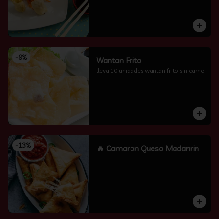
-
9
%
Wantan Frito
lleva 10 unidades wantan frito sin carne
-
13
%
🔥 Camaron Queso Madanrin