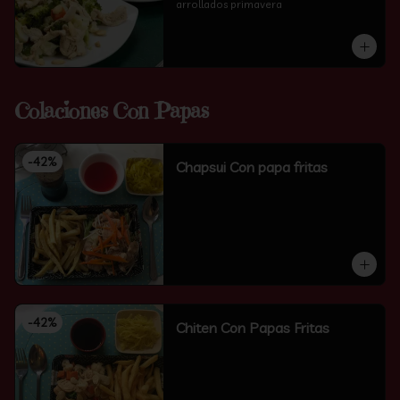
arrollados primavera
Colaciones Con Papas
-
42
%
Chapsui Con papa fritas
-
42
%
Chiten Con Papas Fritas