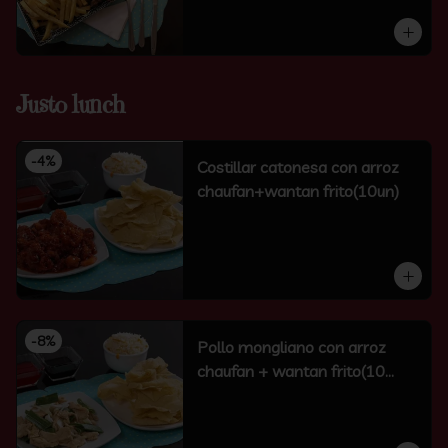
Justo lunch
-
4
%
Costillar catonesa con arroz
chaufan+wantan frito(10un)
-
8
%
Pollo mongliano con arroz
chaufan + wantan frito(10
unidades)