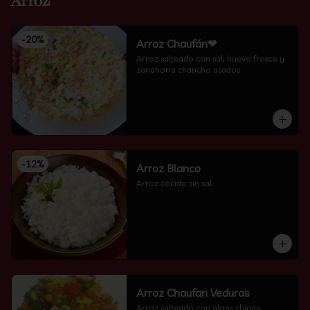
Arroz
-
20
%
Arroz Chaufán❤
Arroz salteado con sal, huevo fresco y 
zanahoria chancho asados
-
12
%
Arroz Blanco
Arroz cocido sin sal
Arroz Chaufan Veduras
Arroz salteado con algas chinas, 