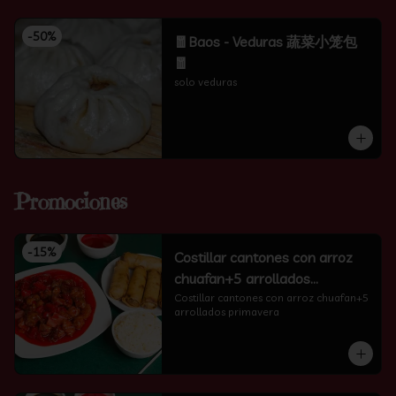
-
50
%
🧧Baos - Veduras 蔬菜小笼包
🧧
solo veduras
Promociones
-
15
%
Costillar cantones con arroz
chuafan+5 arrollados
primavera
Costillar cantones con arroz chuafan+5 
arrollados primavera