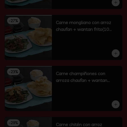
-
27
%
Carne mongliano con arroz
chaufan + wantan frito(10
unidades)
-
23
%
Carne champiñones con
arroza chaufan + wantan
frito(10 un)
-
29
%
Carne chitén con arroz