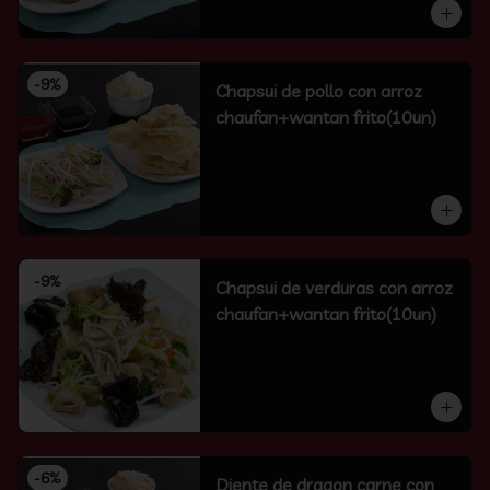
-
9
%
Chapsui de pollo con arroz
chaufan+wantan frito(10un)
-
9
%
Chapsui de verduras con arroz
chaufan+wantan frito(10un)
-
6
%
Diente de dragon carne con