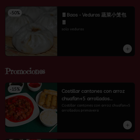
-
50
%
🧧Baos - Veduras 蔬菜小笼包
🧧
solo veduras
Promociones
-
15
%
Costillar cantones con arroz
chuafan+5 arrollados
primavera
Costillar cantones con arroz chuafan+5 
arrollados primavera