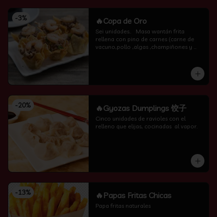
-
3
%
🔥Copa de Oro
Sei unidades..   Masa wantán frita 
rellena con pino de carnes (carne de 
vacuno,pollo ,algas ,champiñones y 
camarón por encima )
-
20
%
🔥Gyozas Dumplings 饺子
Cinco unidades de ravioles con el 
relleno que elijas, cocinadas  al vapor.
-
13
%
🔥Papas Fritas Chicas
Papa fritas naturales