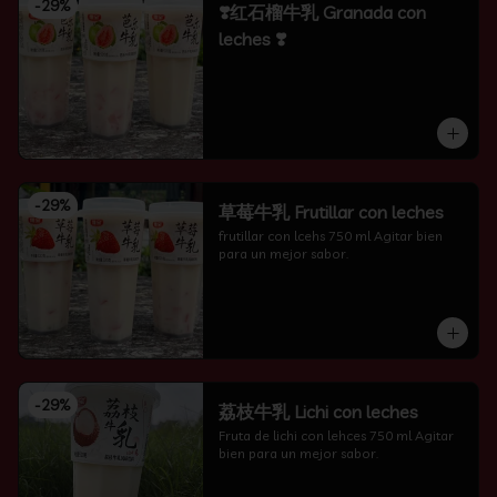
-
29
%
❣️红石榴牛乳 Granada con
leches ❣️
-
29
%
草莓牛乳 Frutillar con leches
frutillar con lcehs 750 ml Agitar bien 
para un mejor sabor.
-
29
%
荔枝牛乳 Lichi con leches
Fruta de lichi con lehces 750 ml Agitar 
bien para un mejor sabor.