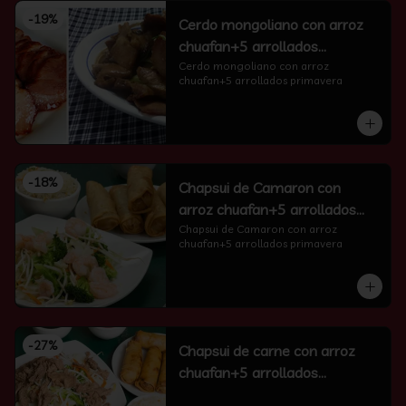
-
19
%
Cerdo mongoliano con arroz
chuafan+5 arrollados
primavera
Cerdo mongoliano con arroz 
chuafan+5 arrollados primavera
-
18
%
Chapsui de Camaron con
arroz chuafan+5 arrollados
primavera
Chapsui de Camaron con arroz 
chuafan+5 arrollados primavera
-
27
%
Chapsui de carne con arroz
chuafan+5 arrollados
primavera