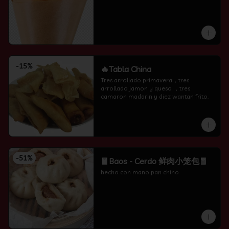
-
15
%
🔥Tabla China
Tres arrollado primavera，tres 
arrollado jamon y queso ，tres 
camaron madarin y diez wantan frito.
-
51
%
🧧Baos - Cerdo 鲜肉小笼包🧧
hecho con mano pan chino