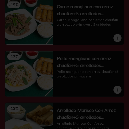
-
15
%
Carne mongliano con arroz
chuafan+5 arrollados
primavera
Carne Mongoliano con arroz chaufan 
y arrollado primavera 5 unidades.
-
17
%
Pollo mongliano con arroz
chuafan+5 arrollados
primavera
Pollo mongliano con arroz chuafan+5 
arrollados primavera
-
13
%
Arrollado Marisco Con Arroz
chuafan+5 arrollados
primavera
Arrollado Marisco Con Arroz 
chuafan+5 arrollados primavera