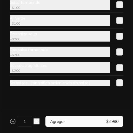
Salsa Tamarindo
champiñones y surtido de verduras. sin 
+
$100
aji
Ají Verde
+
$100
Dos salsa soya
+
$200
Arroz Chaufán CURRY
Dos salsa tamarindo
+
$200
dos salsa agridulces
+
$200
Sin salsas （singnifica orden envio sin salsa）
Arroz Chaufán Camarón
Arroz salteado con mucho  camarón y 
verduras
Agregar
$3.990