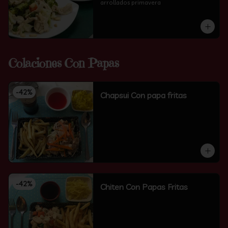
arrollados primavera
Colaciones Con Papas
-
42
%
Chapsui Con papa fritas
-
42
%
Chiten Con Papas Fritas