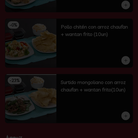
-
0
%
Pollo chitén con arroz chaufan
+ wantan frito (10un)
-
23
%
Surtido mongoliano con arroz
chaufan + wantan frito(10un)