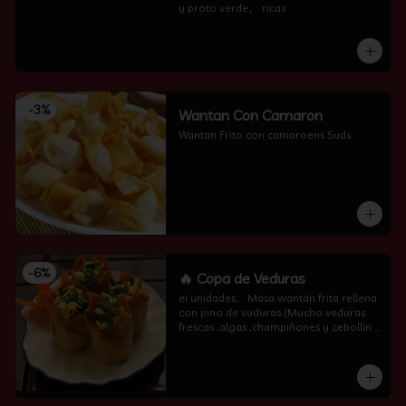
y proto verde。 ricas
-
3
%
Wantan Con Camaron
Wantan Frito con camaroens 5uds
-
6
%
🔥 Copa de Veduras
ei unidades..   Masa wantán frita rellena 
con pino de vuduras (Mucho veduras 
frescas ,algas ,champiñones y cebollin  
por encima )