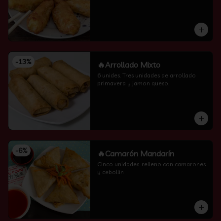
-
13
%
🔥Arrollado Mixto
6 unides. Tres unidades de arrollado 
primavera y jamon queso.
-
6
%
🔥Camarón Mandarín
Cinco unidades. relleno con camarones 
y cebollin