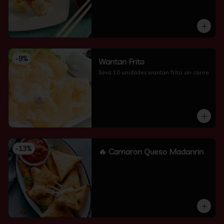
-
9
%
Wantan Frito
lleva 10 unidades wantan frito sin carne
-
13
%
🔥 Camaron Queso Madanrin