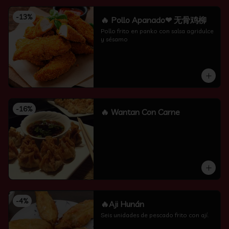
-
13
%
🔥 Pollo Apanado❤ 无骨鸡柳
Pollo frito en panko con salsa agridulce 
y sésamo
-
16
%
🔥 Wantan Con Carne
-
4
%
🔥Aji Hunán
Seis unidades de pescado frito con ají.