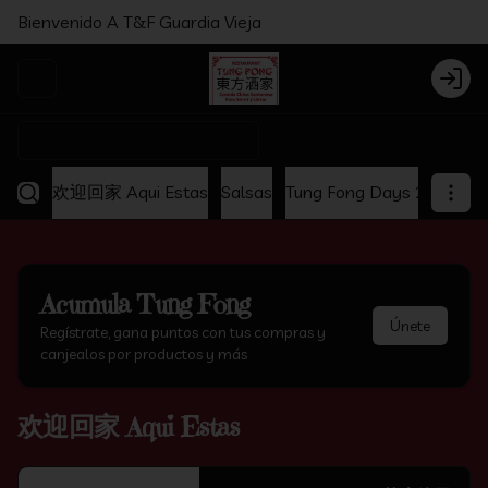
Bienvenido A T&F Guardia Vieja
Abrir menu de navegación
Login
¿Dónde quieres pedir?
欢迎回家 Aqui Estas
Salsas
Tung Fong Days 2x1
Ap
Acumula
Tung Fong
Únete
Regístrate, gana puntos con tus compras y
canjealos por productos y más
欢迎回家 Aqui Estas