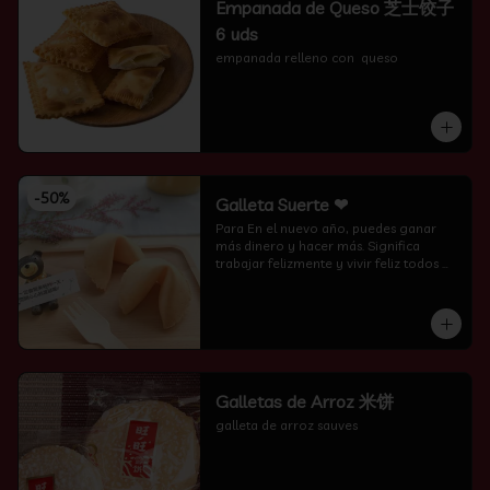
Empanada de Queso 芝士饺子
6 uds
empanada relleno con  queso
-
50
%
Galleta Suerte ❤
Para En el nuevo año, puedes ganar 
más dinero y hacer más. Significa 
trabajar felizmente y vivir feliz todos 
los días.
Galletas de Arroz 米饼
galleta de arroz sauves