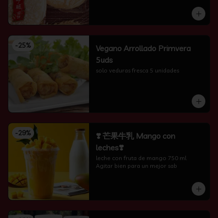
-
25
%
Vegano Arrollado Primvera
5uds
solo veduras fresca 5 unidades
-
29
%
❣️ 芒果牛乳 Mango con
leches❣️
leche con fruta de mango 750 ml 
Agitar bien para un mejor sab