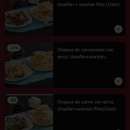
chaufan + wantan frito (10un)
-
23
%
Chapsui de camarones con
arroz chaufan+wantan
frito(10un)
-
6
%
Chapsui de carne con arroz
chaufan+wantan frito(10un)