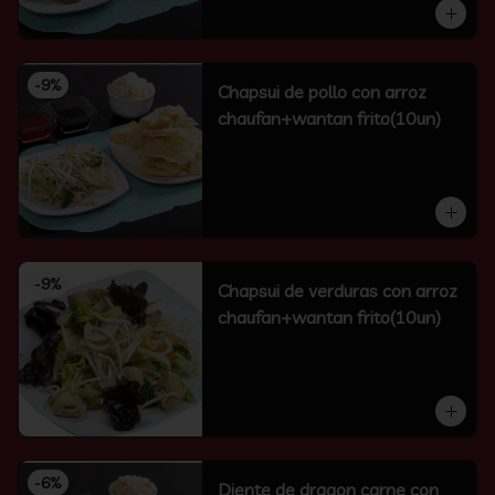
-
9
%
Chapsui de pollo con arroz
chaufan+wantan frito(10un)
-
9
%
Chapsui de verduras con arroz
chaufan+wantan frito(10un)
-
6
%
Diente de dragon carne con