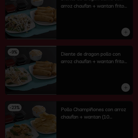
arroz chaufan + wantan frito
(10 un)
-
9
%
Diente de dragon pollo con
arroz chaufan + wantan frito
(10 un)
-
23
%
Pollo Champiñones con arroz
chaufan + wantan (10
unidades)