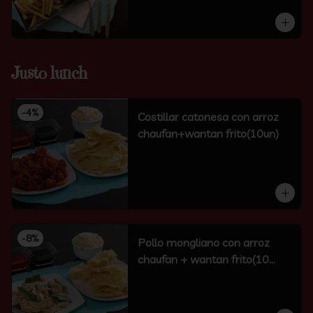
Justo lunch
-
4
%
Costillar catonesa con arroz
chaufan+wantan frito(10un)
-
8
%
Pollo mongliano con arroz
chaufan + wantan frito(10
unidades)