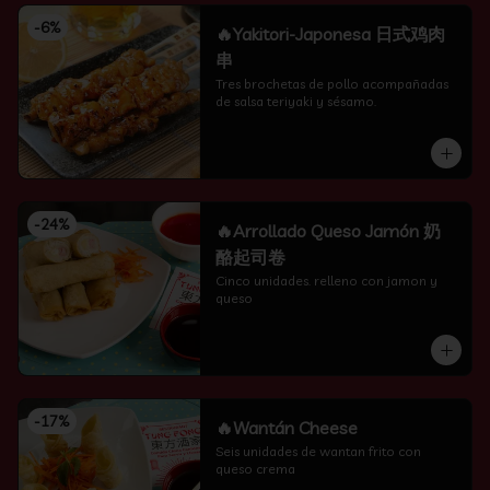
-
6
%
🔥Yakitori-Japonesa 日式鸡肉
串
Tres brochetas de pollo acompañadas 
de salsa teriyaki y sésamo.
-
24
%
🔥Arrollado Queso Jamón 奶
酪起司卷
Cinco unidades. relleno con jamon y 
queso
-
17
%
🔥Wantán Cheese
Seis unidades de wantan frito con 
queso crema