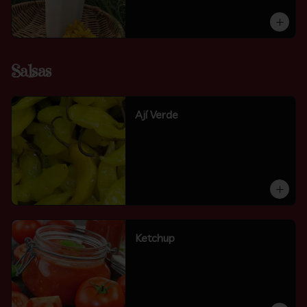
Salsas
Ají Verde
Ketchup