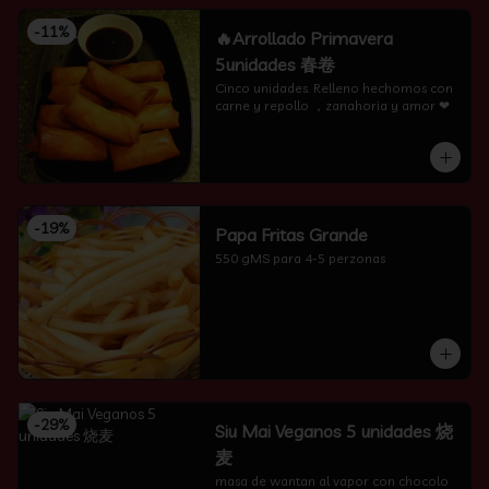
-
11
%
🔥Arrollado Primavera
5unidades 春卷
Cinco unidades. Relleno hechomos con 
carne y repollo ，zanahoria y amor ❤
-
19
%
Papa Fritas Grande
550 gMS para 4-5 perzonas
-
29
%
Siu Mai Veganos 5 unidades 烧
麦
masa de wantan al vapor con chocolo 