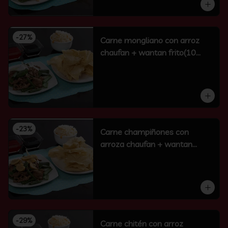
-
27
%
Carne mongliano con arroz
chaufan + wantan frito(10
unidades)
-
23
%
Carne champiñones con
arroza chaufan + wantan
frito(10 un)
-
29
%
Carne chitén con arroz