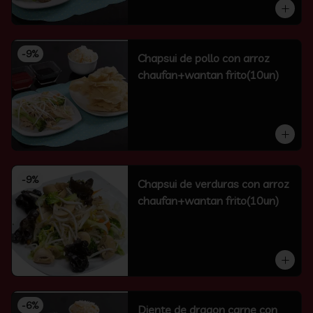
-
9
%
Chapsui de pollo con arroz
chaufan+wantan frito(10un)
-
9
%
Chapsui de verduras con arroz
chaufan+wantan frito(10un)
-
6
%
Diente de dragon carne con