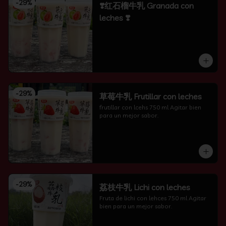
-
29
%
❣️红石榴牛乳 Granada con
leches ❣️
-
29
%
草莓牛乳 Frutillar con leches
frutillar con lcehs 750 ml Agitar bien 
para un mejor sabor.
-
29
%
荔枝牛乳 Lichi con leches
Fruta de lichi con lehces 750 ml Agitar 
bien para un mejor sabor.