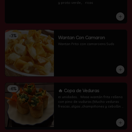
y proto verde。 ricas
-
3
%
Wantan Con Camaron
Wantan Frito con camaroens 5uds
-
6
%
🔥 Copa de Veduras
ei unidades..   Masa wantán frita rellena 
con pino de vuduras (Mucho veduras 
frescas ,algas ,champiñones y cebollin  
por encima )