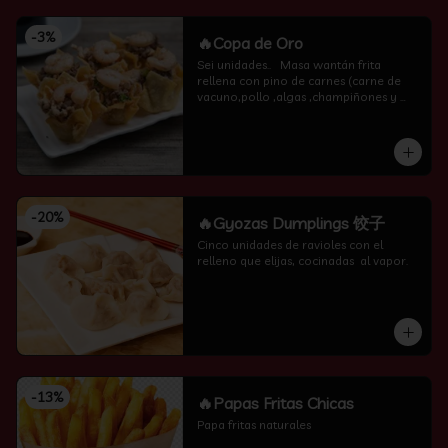
-
3
%
🔥Copa de Oro
Sei unidades..   Masa wantán frita 
rellena con pino de carnes (carne de 
vacuno,pollo ,algas ,champiñones y 
camarón por encima )
-
20
%
🔥Gyozas Dumplings 饺子
Cinco unidades de ravioles con el 
relleno que elijas, cocinadas  al vapor.
-
13
%
🔥Papas Fritas Chicas
Papa fritas naturales