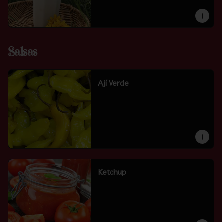
Salsas
Ají Verde
Ketchup