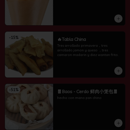
-
15
%
🔥Tabla China
Tres arrollado primavera，tres 
arrollado jamon y queso ，tres 
camaron madarin y diez wantan frito.
-
51
%
🧧Baos - Cerdo 鲜肉小笼包🧧
hecho con mano pan chino