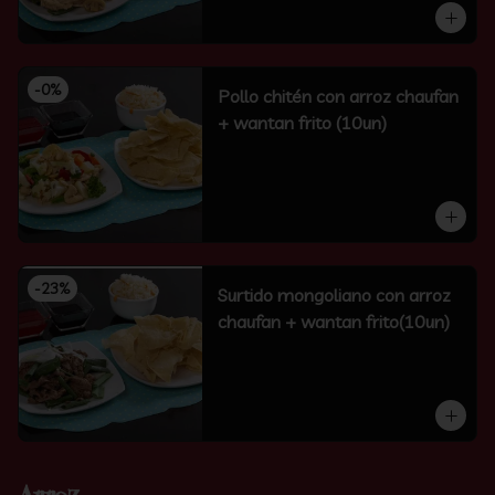
-
0
%
Pollo chitén con arroz chaufan
+ wantan frito (10un)
-
23
%
Surtido mongoliano con arroz
chaufan + wantan frito(10un)