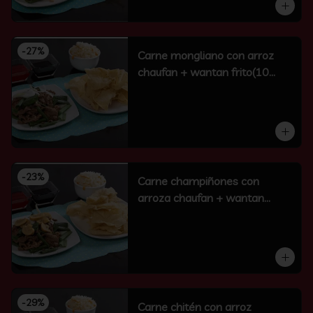
-
27
%
Carne mongliano con arroz
chaufan + wantan frito(10
unidades)
-
23
%
Carne champiñones con
arroza chaufan + wantan
frito(10 un)
-
29
%
Carne chitén con arroz