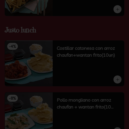
Justo lunch
-
4
%
Costillar catonesa con arroz
chaufan+wantan frito(10un)
-
8
%
Pollo mongliano con arroz
chaufan + wantan frito(10
unidades)