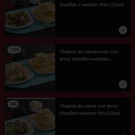
chaufan + wantan frito (10un)
-
23
%
Chapsui de camarones con
arroz chaufan+wantan
frito(10un)
-
6
%
Chapsui de carne con arroz
chaufan+wantan frito(10un)