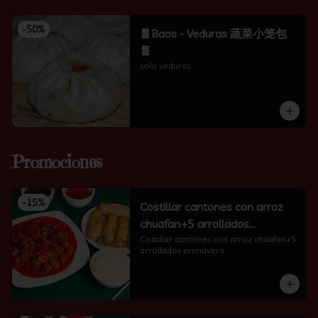
-
50
%
🧧Baos - Veduras 蔬菜小笼包
🧧
solo veduras
Promociones
-
15
%
Costillar cantones con arroz
chuafan+5 arrollados
primavera
Costillar cantones con arroz chuafan+5 
arrollados primavera