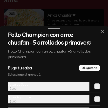
Arroz
-
20
%
Arroz Chaufán❤
Arroz salteado con sal, huevo fresco y 
zanahoria chancho asados
Pollo Champion con arroz
chuafan+5 arrollados primavera
Pollo Champion con arroz chuafan+5 arrollados
primavera
-
12
%
Arroz Blanco
Arroz cocido sin sal
Elige tu salsa
Obligatorio
Seleccione al menos 1
Salsa de Soya
+
$100
Salsa Agridulce
+
$100
Arroz Chaufan Veduras
Arroz salteado con algas chinas, 