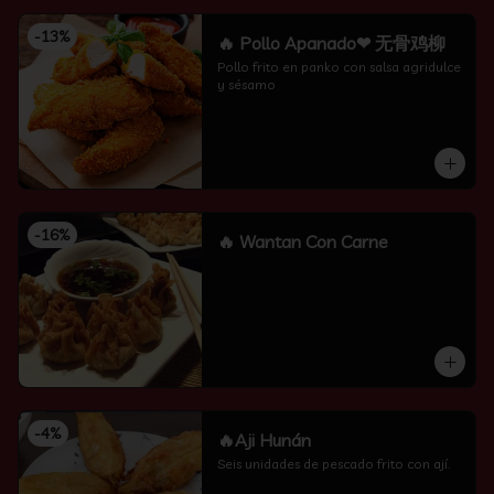
-
13
%
🔥 Pollo Apanado❤ 无骨鸡柳
Pollo frito en panko con salsa agridulce 
y sésamo
-
16
%
🔥 Wantan Con Carne
-
4
%
🔥Aji Hunán
Seis unidades de pescado frito con ají.