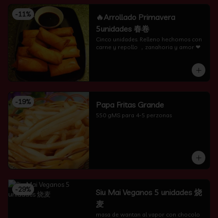
-
11
%
🔥Arrollado Primavera
5unidades 春卷
Cinco unidades. Relleno hechomos con 
carne y repollo ，zanahoria y amor ❤
-
19
%
Papa Fritas Grande
550 gMS para 4-5 perzonas
-
29
%
Siu Mai Veganos 5 unidades 烧
麦
masa de wantan al vapor con chocolo 