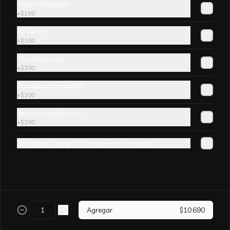
Salsa Tamarindo
champiñones y surtido de verduras. sin 
+
$100
aji
Ají Verde
+
$100
Dos salsa soya
+
$200
Arroz Chaufán CURRY
Dos salsa tamarindo
+
$200
dos salsa agridulces
+
$200
Sin salsas （singnifica orden envio sin salsa）
Arroz Chaufán Camarón
Arroz salteado con mucho  camarón y 
verduras
Agregar
$10.690