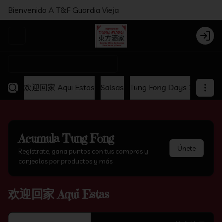
Bienvenido A T&F Guardia Vieja
Abrir menu de navegación
Login
¿Dónde quieres pedir?
欢迎回家 Aqui Estas
Salsas
Tung Fong Days 2x1
Ap
Acumula
Tung Fong
Únete
Regístrate, gana puntos con tus compras y
canjealos por productos y más
欢迎回家 Aqui Estas