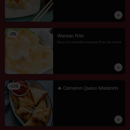
-
9
%
Wantan Frito
lleva 10 unidades wantan frito sin carne
-
13
%
🔥 Camaron Queso Madanrin