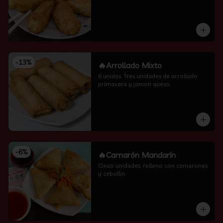
-
13
%
🔥Arrollado Mixto
6 unides. Tres unidades de arrollado 
primavera y jamon queso.
-
6
%
🔥Camarón Mandarín
Cinco unidades. relleno con camarones 
y cebollin