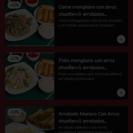
-
15
%
Carne mongliano con arroz
chuafan+5 arrollados
primavera
Carne Mongoliano con arroz chaufan 
y arrollado primavera 5 unidades.
-
17
%
Pollo mongliano con arroz
chuafan+5 arrollados
primavera
Pollo mongliano con arroz chuafan+5 
arrollados primavera
-
13
%
Arrollado Marisco Con Arroz
chuafan+5 arrollados
primavera
Arrollado Marisco Con Arroz 
chuafan+5 arrollados primavera