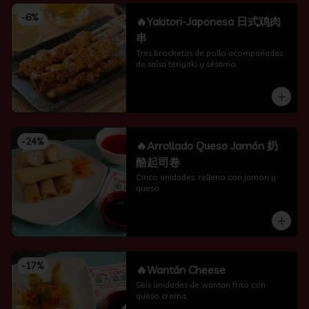
-
6
%
🔥Yakitori-Japonesa 日式鸡肉
串
Tres brochetas de pollo acompañadas 
de salsa teriyaki y sésamo.
-
24
%
🔥Arrollado Queso Jamón 奶
酪起司卷
Cinco unidades. relleno con jamon y 
queso
-
17
%
🔥Wantán Cheese
Seis unidades de wantan frito con 
queso crema