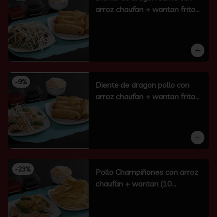
arroz chaufan + wantan frito
(10 un)
-
9
%
Diente de dragon pollo con
arroz chaufan + wantan frito
(10 un)
-
23
%
Pollo Champiñones con arroz
chaufan + wantan (10
unidades)