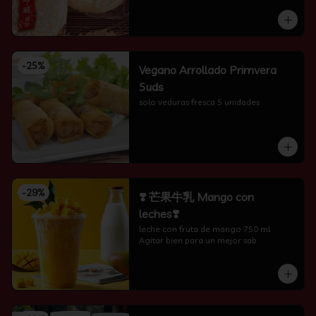
-
25
%
Vegano Arrollado Primvera
5uds
solo veduras fresca 5 unidades
-
29
%
❣️ 芒果牛乳 Mango con
leches❣️
leche con fruta de mango 750 ml 
Agitar bien para un mejor sab