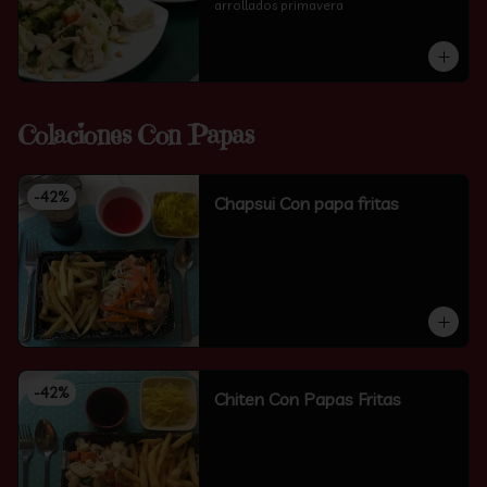
arrollados primavera
Colaciones Con Papas
-
42
%
Chapsui Con papa fritas
-
42
%
Chiten Con Papas Fritas