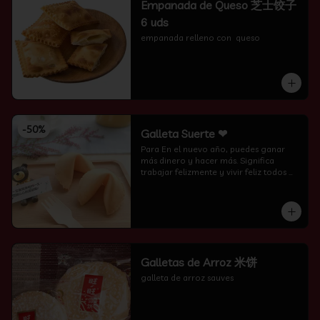
Empanada de Queso 芝士饺子
6 uds
empanada relleno con  queso
-
50
%
Galleta Suerte ❤
Para En el nuevo año, puedes ganar 
más dinero y hacer más. Significa 
trabajar felizmente y vivir feliz todos 
los días.
Galletas de Arroz 米饼
galleta de arroz sauves