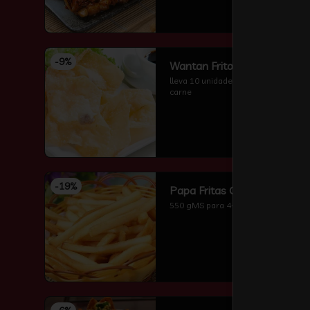
-
9
%
Wantan Frito
lleva 10 unidades wantan frito sin 
carne
-
19
%
Papa Fritas Grande
550 gMS para 4-5 perzonas