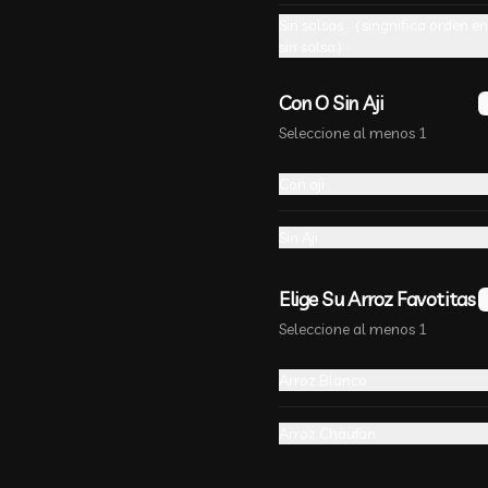
-
13
%
🔥 Pollo Apanado❤ 无骨鸡
Sin salsas （singnifica orden en
柳
sin salsa）
Pollo frito en panko con salsa 
agridulce y sésamo
Con O Sin Aji
Seleccione al menos 1
Con aji
-
13
%
🔥Arrollado Mixto
6 unides. Tres unidades de 
Sin Aji
arrollado primavera y jamon 
queso.
Elige Su Arroz Favotitas
Seleccione al menos 1
Arroz Blanco
-
20
%
🔥Gyozas Dumplings 饺子
Cinco unidades de ravioles con el 
Arroz Chaufan
relleno que elijas, cocinadas  al 
vapor.