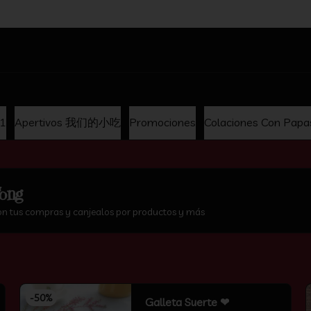
hina
x1
Apertivos 我们的小吃
Promociones
Colaciones Con Papa
ong
on tus compras y canjealos por productos y más
-
50
%
Galleta Suerte ❤