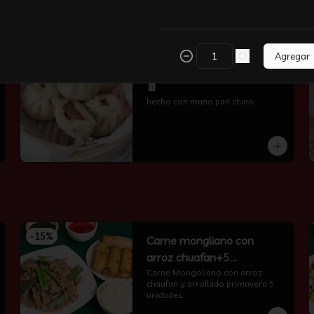
Agregar
-
51
%
🧧Baos - Cerdo 鲜肉小笼包
🧧
hecho con mano pan chino
-
15
%
Carne mongliano con
arroz chuafan+5
arrollados primavera
Carne Mongoliano con arroz 
chaufan y arrollado primavera 5 
unidades.