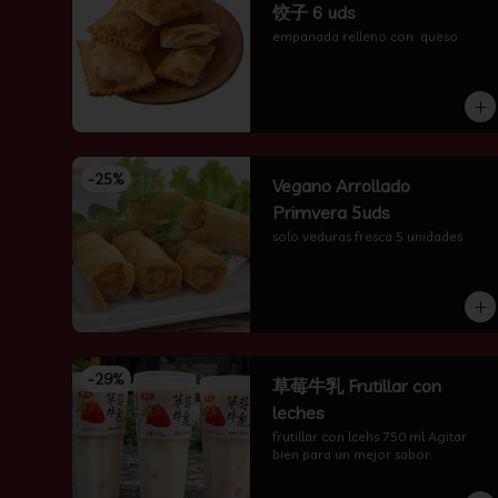
饺子 6 uds
empanada relleno con  queso
-
25
%
Vegano Arrollado
Primvera 5uds
solo veduras fresca 5 unidades
-
29
%
草莓牛乳 Frutillar con
leches
frutillar con lcehs 750 ml Agitar 
bien para un mejor sabor.