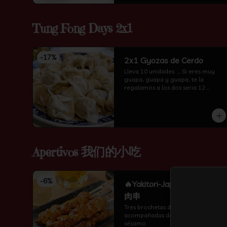
Tung Fong Days 2x1
-
17
%
2x1 Gyozas de Cerdo
Lleva 10 unidades ，Si eres muy 
guapa, guapa y guapa, te la 
regalamos a los dos seria 12 
unidades te amor
Apertivos 我们的小吃
-
6
%
🔥Yakitori-Japonesa 日式鸡
肉串
Tres brochetas de pollo 
acompañadas de salsa teriyaki y 
sésamo.