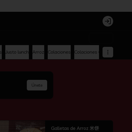
Login
$0
s
Justo lunch
Arroz
Colaciones
Colaciones Oferta
Menu p
Únete
Galletas de Arroz 米饼