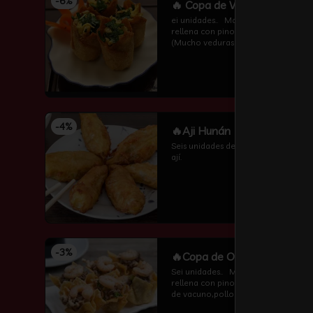
-
6
%
🔥 Copa de Veduras
ei unidades..   Masa wantán frita 
rellena con pino de vuduras 
(Mucho veduras frescas ,algas 
,champiñones y cebollin  por 
encima )
-
4
%
🔥Aji Hunán
Seis unidades de pescado frito con 
ají.
-
3
%
🔥Copa de Oro
Sei unidades..   Masa wantán frita 
rellena con pino de carnes (carne 
de vacuno,pollo ,algas 
,champiñones y camarón por 