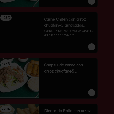
-
25
%
Carne Chiten con arroz
chuafan+5 arrollados
primavera
Carne Chiten con arroz chuafan+5 
arrollados primavera
-
27
%
Chapsui de carne con
arroz chuafan+5
arrollados primavera
-
29
%
Diente de Pollo con arroz