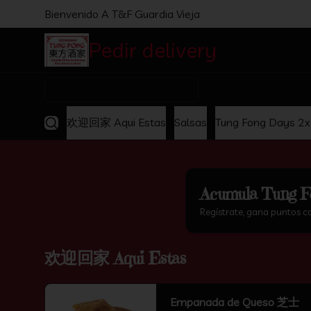
Bienvenido A T&F Guardia Vieja
Pedir delivery
Comida C
¿Dónde quieres pedir?
欢迎回家 Aqui Estas
Salsas
Tung Fong Days 2
Acumula
Tung F
Regístrate, gana puntos c
欢迎回家 Aqui Estas
Empanada de Queso 芝士