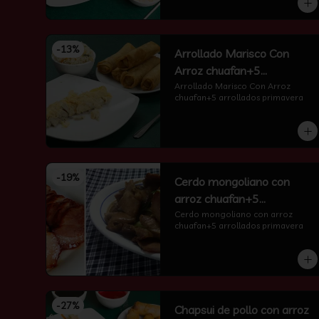
-
13
%
Arrollado Marisco Con
Arroz chuafan+5
arrollados primavera
Arrollado Marisco Con Arroz 
chuafan+5 arrollados primavera
-
19
%
Cerdo mongoliano con
arroz chuafan+5
arrollados primavera
Cerdo mongoliano con arroz 
chuafan+5 arrollados primavera
-
27
%
Chapsui de pollo con arroz