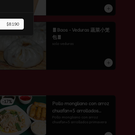
$8.190
-
50
%
🧧Baos - Veduras 蔬菜小笼
包🧧
solo veduras
-
17
%
Pollo mongliano con arroz
chuafan+5 arrollados
primavera
Pollo mongliano con arroz 
chuafan+5 arrollados primavera