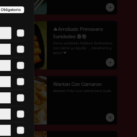
Obligatorio
-
11
%
🔥Arrollado Primavera
5unidades 春卷
Cinco unidades. Relleno hechomos 
con carne y repollo ，zanahoria y 
amor ❤
-
3
%
Wantan Con Camaron
Wantan Frito con camaroens 5uds