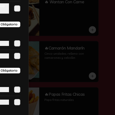
-
16
%
🔥 Wantan Con Carne
vio
Obligatorio
-
6
%
🔥Camarón Mandarín
Cinco unidades. relleno con 
camarones y cebollin
Obligatorio
-
13
%
🔥Papas Fritas Chicas
Papa fritas naturales