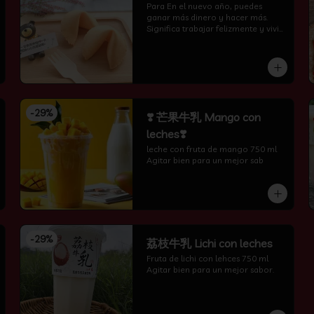
Para En el nuevo año, puedes 
ganar más dinero y hacer más. 
Significa trabajar felizmente y vivir 
feliz todos los días.
-
29
%
❣️ 芒果牛乳 Mango con
leches❣️
leche con fruta de mango 750 ml 
Agitar bien para un mejor sab
-
29
%
荔枝牛乳 Lichi con leches
Fruta de lichi con lehces 750 ml 
Agitar bien para un mejor sabor.