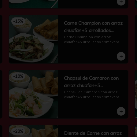
-
15
%
Carne Champion con arroz
chuafan+5 arrollados
primavera
Carne Champion con arroz 
chuafan+5 arrollados primavera
-
18
%
Chapsui de Camaron con
arroz chuafan+5
arrollados primavera
Chapsui de Camaron con arroz 
chuafan+5 arrollados primavera
-
28
%
Diente de Carne con arroz