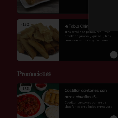
encima )
-
15
%
🔥Tabla China
Tres arrollado primavera，tres 
arrollado jamon y queso ，tres 
camaron madarin y diez wantan 
frito.
Promociones
-
15
%
Costillar cantones con
arroz chuafan+5
arrollados primavera
Costillar cantones con arroz 
chuafan+5 arrollados primavera