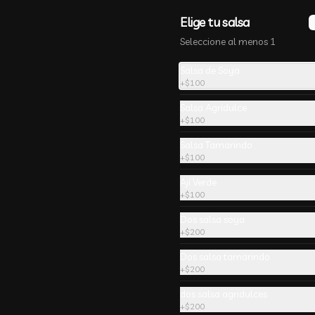
Elige tu salsa
Seleccione al menos 1
-
13
%
🔥 Camaron Queso
Salsa de Soya
Madanrin
+
$100
Salsa Agridulce
+
$100
Salsa Tamarindo
+
$100
Ají Verde
-
29
%
Siu Mai Veganos 5
+
$100
unidades 烧麦
Dos salsa soya
masa de wantan al vapor con 
+
$200
chocolo y proto verde。 ricas
Dos salsa tamarindo
+
$200
dos salsa agridulces
+
$200