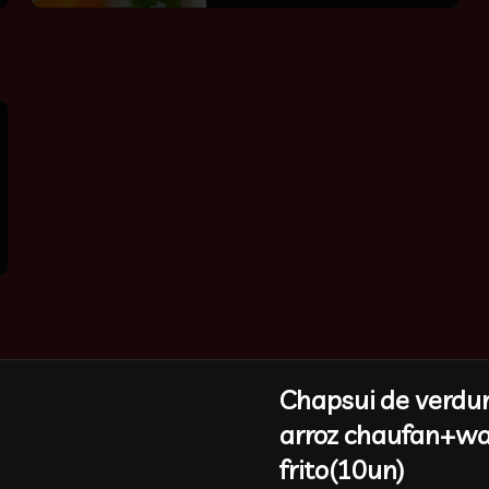
-
24
%
Chapsui de verdu
🔥Arrollado Queso Jamón
奶酪起司卷
arroz chaufan+w
Cinco unidades. relleno con jamon 
frito(10un)
y queso