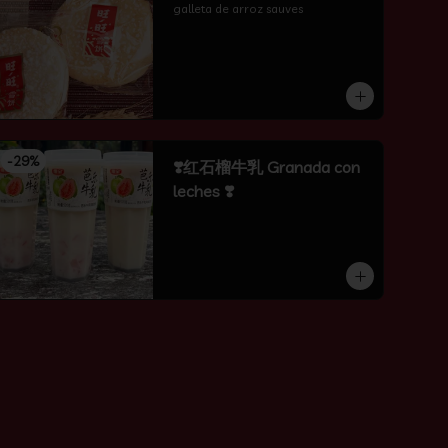
galleta de arroz sauves
-
29
%
❣️红石榴牛乳 Granada con
leches ❣️