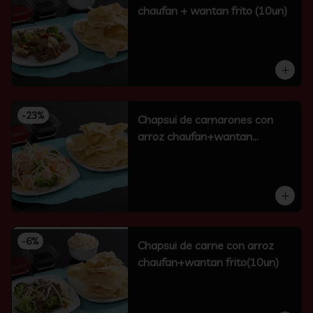
chaufan + wantan frito (10un)
-
23
%
Chapsui de camarones con
arroz chaufan+wantan
frito(10un)
-
6
%
Chapsui de carne con arroz
chaufan+wantan frito(10un)