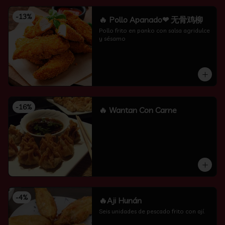
-
13
%
🔥 Pollo Apanado❤ 无骨鸡柳
Pollo frito en panko con salsa agridulce 
y sésamo
-
16
%
🔥 Wantan Con Carne
-
4
%
🔥Aji Hunán
Seis unidades de pescado frito con ají.