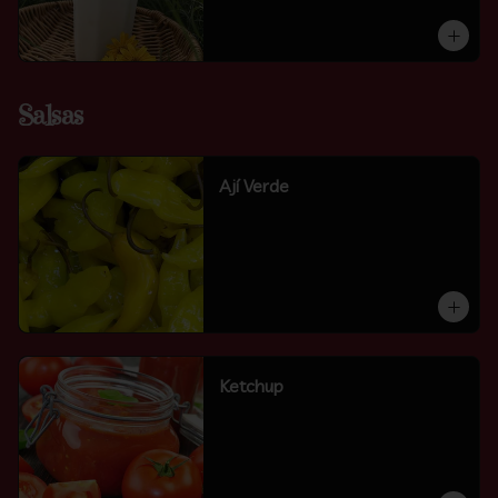
Salsas
Ají Verde
Ketchup