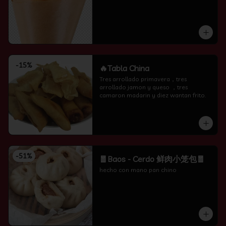
-
15
%
🔥Tabla China
Tres arrollado primavera，tres 
arrollado jamon y queso ，tres 
camaron madarin y diez wantan frito.
-
51
%
🧧Baos - Cerdo 鲜肉小笼包🧧
hecho con mano pan chino