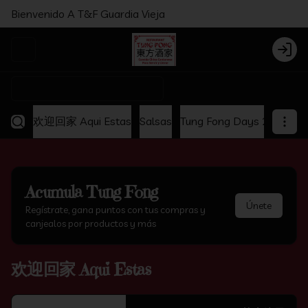
Bienvenido A T&F Guardia Vieja
Abrir menu de navegación
Login
¿Dónde quieres pedir?
欢迎回家 Aqui Estas
Salsas
Tung Fong Days 2x1
Ap
Acumula
Tung Fong
Únete
Regístrate, gana puntos con tus compras y
canjealos por productos y más
欢迎回家 Aqui Estas