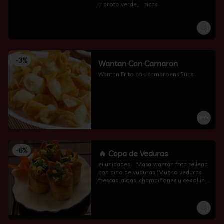
y proto verde。 ricas
-
3
%
Wantan Con Camaron
Wantan Frito con camaroens 5uds
-
6
%
🔥 Copa de Veduras
ei unidades..   Masa wantán frita rellena 
con pino de vuduras (Mucho veduras 
frescas ,algas ,champiñones y cebollin  
por encima )