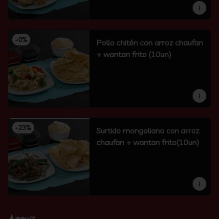
-
0
%
Pollo chitén con arroz chaufan
+ wantan frito (10un)
-
23
%
Surtido mongoliano con arroz
chaufan + wantan frito(10un)