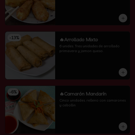
-
13
%
🔥Arrollado Mixto
6 unides. Tres unidades de arrollado 
primavera y jamon queso.
-
6
%
🔥Camarón Mandarín
Cinco unidades. relleno con camarones 
y cebollin