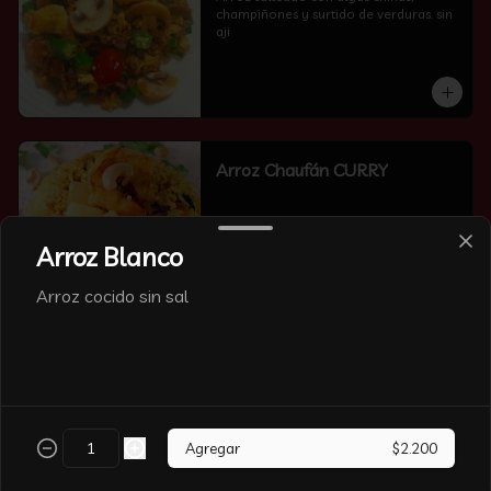
champiñones y surtido de verduras. sin 
aji
Arroz Chaufán CURRY
Arroz Blanco
Arroz cocido sin sal
Arroz Chaufán Camarón
Arroz salteado con mucho  camarón y 
verduras
Agregar
$2.200