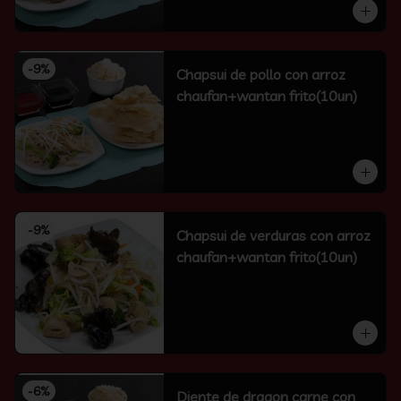
-
9
%
Chapsui de pollo con arroz
chaufan+wantan frito(10un)
-
9
%
Chapsui de verduras con arroz
chaufan+wantan frito(10un)
-
6
%
Diente de dragon carne con