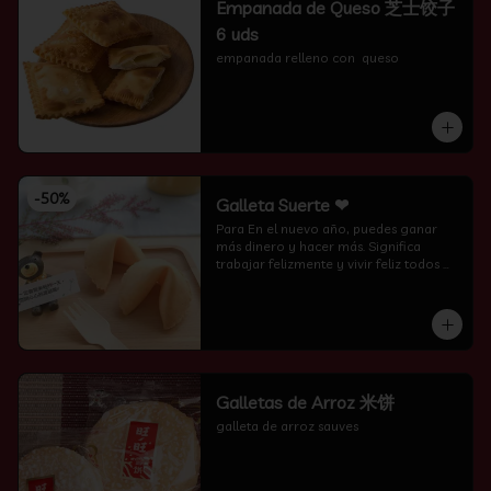
Empanada de Queso 芝士饺子
6 uds
empanada relleno con  queso
-
50
%
Galleta Suerte ❤
Para En el nuevo año, puedes ganar 
más dinero y hacer más. Significa 
trabajar felizmente y vivir feliz todos 
los días.
Galletas de Arroz 米饼
galleta de arroz sauves