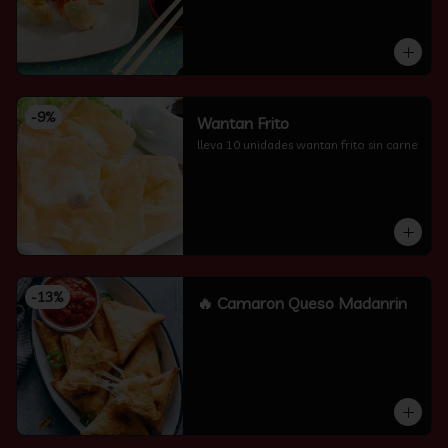
-
9
%
Wantan Frito
lleva 10 unidades wantan frito sin carne
-
13
%
🔥 Camaron Queso Madanrin