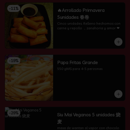
-
11
%
🔥Arrollado Primavera
5unidades 春卷
Cinco unidades. Relleno hechomos con 
carne y repollo ，zanahoria y amor ❤
-
19
%
Papa Fritas Grande
550 gMS para 4-5 perzonas
-
29
%
Siu Mai Veganos 5 unidades 烧
麦
masa de wantan al vapor con chocolo 