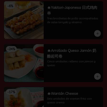
-
6
%
🔥Yakitori-Japonesa 日式鸡肉
串
Tres brochetas de pollo acompañadas 
de salsa teriyaki y sésamo.
-
24
%
🔥Arrollado Queso Jamón 奶
酪起司卷
Cinco unidades. relleno con jamon y 
queso
-
17
%
🔥Wantán Cheese
Seis unidades de wantan frito con 
queso crema