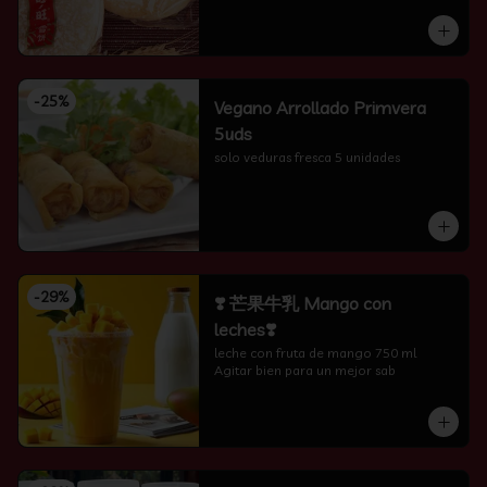
-
25
%
Vegano Arrollado Primvera
5uds
solo veduras fresca 5 unidades
-
29
%
❣️ 芒果牛乳 Mango con
leches❣️
leche con fruta de mango 750 ml 
Agitar bien para un mejor sab