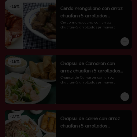
-
19
%
Cerdo mongoliano con arroz
chuafan+5 arrollados
primavera
Cerdo mongoliano con arroz 
chuafan+5 arrollados primavera
-
18
%
Chapsui de Camaron con
arroz chuafan+5 arrollados
primavera
Chapsui de Camaron con arroz 
chuafan+5 arrollados primavera
-
27
%
Chapsui de carne con arroz
chuafan+5 arrollados
primavera