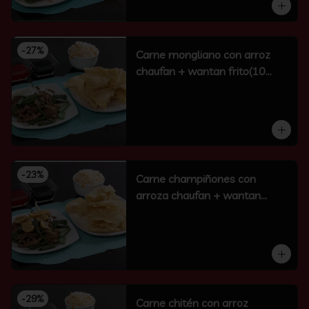
-
27
%
Carne mongliano con arroz
chaufan + wantan frito(10
unidades)
-
23
%
Carne champiñones con
arroza chaufan + wantan
frito(10 un)
-
29
%
Carne chitén con arroz