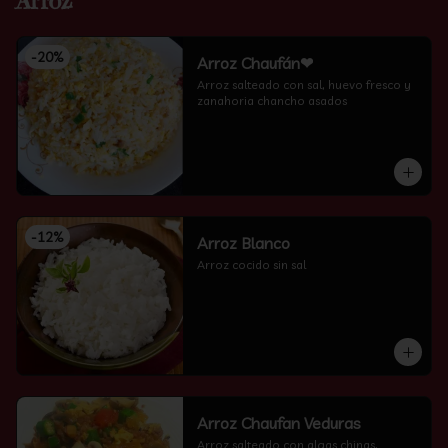
Arroz
-
20
%
Arroz Chaufán❤
Arroz salteado con sal, huevo fresco y 
zanahoria chancho asados
-
12
%
Arroz Blanco
Arroz cocido sin sal
Arroz Chaufan Veduras
Arroz salteado con algas chinas, 