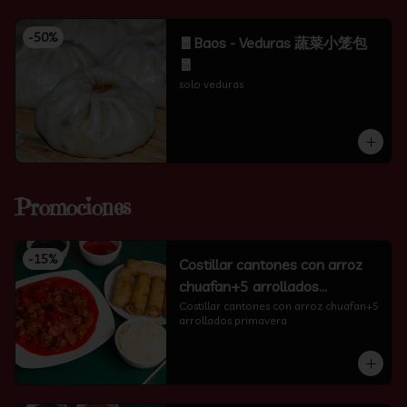
-
50
%
🧧Baos - Veduras 蔬菜小笼包
🧧
solo veduras
Promociones
-
15
%
Costillar cantones con arroz
chuafan+5 arrollados
primavera
Costillar cantones con arroz chuafan+5 
arrollados primavera