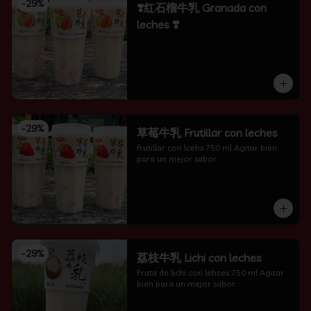
-
29
%
❣️红石榴牛乳 Granada con
leches ❣️
-
29
%
草莓牛乳 Frutillar con leches
frutillar con lcehs 750 ml Agitar bien 
para un mejor sabor.
-
29
%
荔枝牛乳 Lichi con leches
Fruta de lichi con lehces 750 ml Agitar 
bien para un mejor sabor.