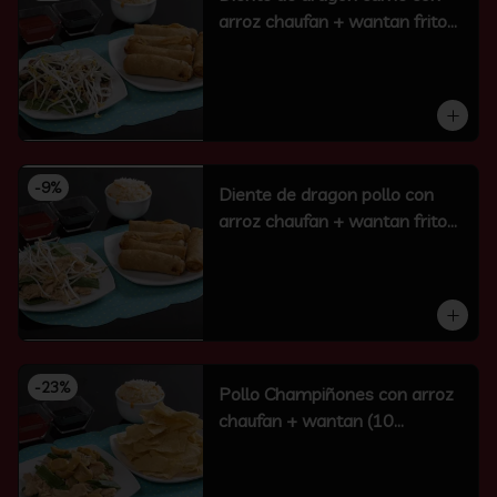
arroz chaufan + wantan frito
(10 un)
-
9
%
Diente de dragon pollo con
arroz chaufan + wantan frito
(10 un)
-
23
%
Pollo Champiñones con arroz
chaufan + wantan (10
unidades)