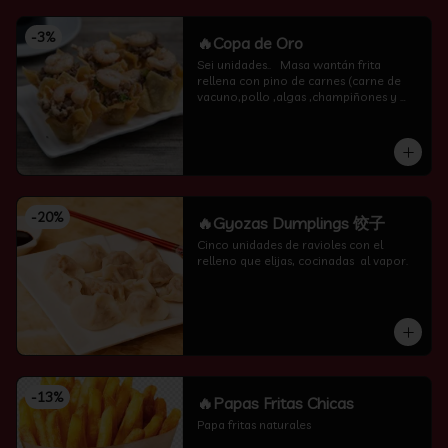
-
3
%
🔥Copa de Oro
Sei unidades..   Masa wantán frita 
rellena con pino de carnes (carne de 
vacuno,pollo ,algas ,champiñones y 
camarón por encima )
-
20
%
🔥Gyozas Dumplings 饺子
Cinco unidades de ravioles con el 
relleno que elijas, cocinadas  al vapor.
-
13
%
🔥Papas Fritas Chicas
Papa fritas naturales