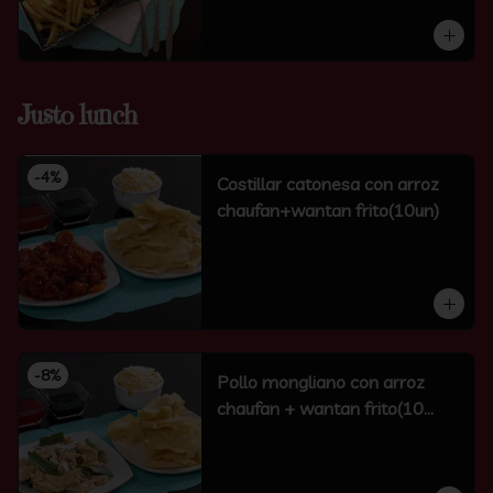
Justo lunch
-
4
%
Costillar catonesa con arroz
chaufan+wantan frito(10un)
-
8
%
Pollo mongliano con arroz
chaufan + wantan frito(10
unidades)