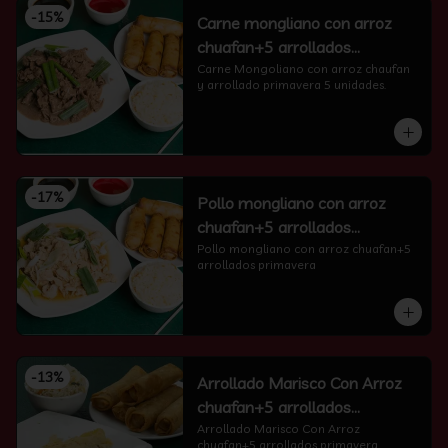
-
15
%
Carne mongliano con arroz
chuafan+5 arrollados
primavera
Carne Mongoliano con arroz chaufan 
y arrollado primavera 5 unidades.
-
17
%
Pollo mongliano con arroz
chuafan+5 arrollados
primavera
Pollo mongliano con arroz chuafan+5 
arrollados primavera
-
13
%
Arrollado Marisco Con Arroz
chuafan+5 arrollados
primavera
Arrollado Marisco Con Arroz 
chuafan+5 arrollados primavera