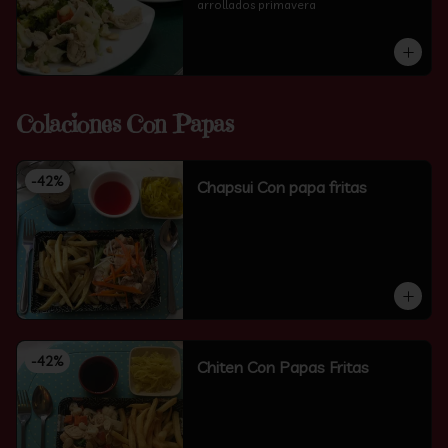
arrollados primavera
Colaciones Con Papas
-
42
%
Chapsui Con papa fritas
-
42
%
Chiten Con Papas Fritas