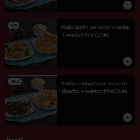
-
0
%
Pollo chitén con arroz chaufan
+ wantan frito (10un)
-
23
%
Surtido mongoliano con arroz
chaufan + wantan frito(10un)