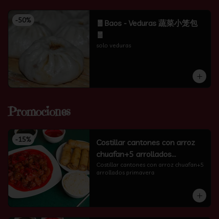
-
50
%
🧧Baos - Veduras 蔬菜小笼包
🧧
solo veduras
Promociones
-
15
%
Costillar cantones con arroz
chuafan+5 arrollados
primavera
Costillar cantones con arroz chuafan+5 
arrollados primavera