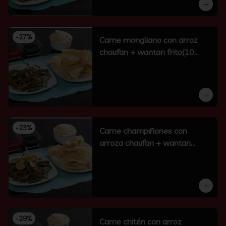
-
27
%
Carne mongliano con arroz
chaufan + wantan frito(10
unidades)
-
23
%
Carne champiñones con
arroza chaufan + wantan
frito(10 un)
-
29
%
Carne chitén con arroz