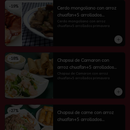
-
19
%
Cerdo mongoliano con arroz
chuafan+5 arrollados
primavera
Cerdo mongoliano con arroz 
chuafan+5 arrollados primavera
-
18
%
Chapsui de Camaron con
arroz chuafan+5 arrollados
primavera
Chapsui de Camaron con arroz 
chuafan+5 arrollados primavera
-
27
%
Chapsui de carne con arroz
chuafan+5 arrollados
primavera