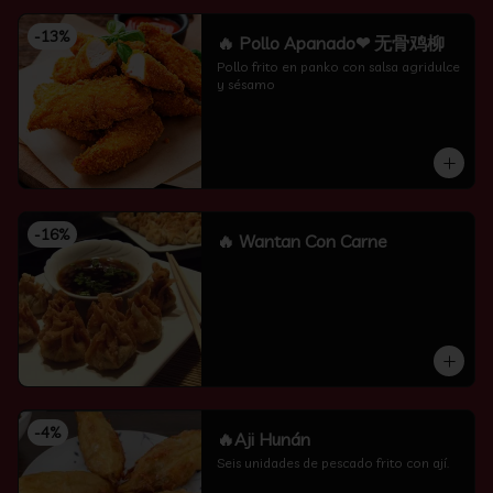
-
13
%
🔥 Pollo Apanado❤ 无骨鸡柳
Pollo frito en panko con salsa agridulce 
y sésamo
-
16
%
🔥 Wantan Con Carne
-
4
%
🔥Aji Hunán
Seis unidades de pescado frito con ají.