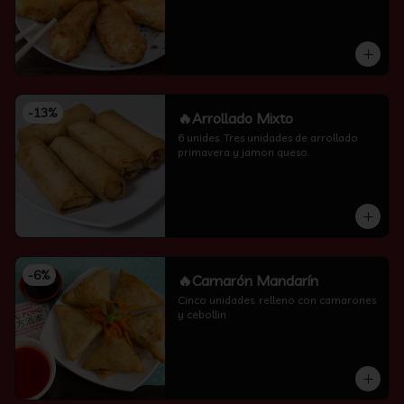
-
13
%
🔥Arrollado Mixto
6 unides. Tres unidades de arrollado 
primavera y jamon queso.
-
6
%
🔥Camarón Mandarín
Cinco unidades. relleno con camarones 
y cebollin