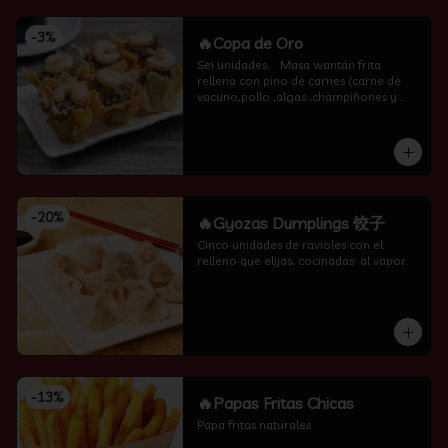
-
3
%
🔥Copa de Oro
Sei unidades..   Masa wantán frita 
rellena con pino de carnes (carne de 
vacuno,pollo ,algas ,champiñones y 
camarón por encima )
-
20
%
🔥Gyozas Dumplings 饺子
Cinco unidades de ravioles con el 
relleno que elijas, cocinadas  al vapor.
-
13
%
🔥Papas Fritas Chicas
Papa fritas naturales