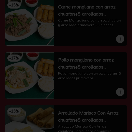
-
15
%
Carne mongliano con arroz
chuafan+5 arrollados
primavera
Carne Mongoliano con arroz chaufan 
y arrollado primavera 5 unidades.
-
17
%
Pollo mongliano con arroz
chuafan+5 arrollados
primavera
Pollo mongliano con arroz chuafan+5 
arrollados primavera
-
13
%
Arrollado Marisco Con Arroz
chuafan+5 arrollados
primavera
Arrollado Marisco Con Arroz 
chuafan+5 arrollados primavera