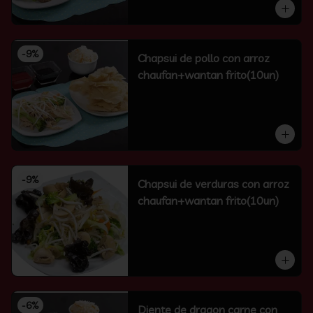
-
9
%
Chapsui de pollo con arroz
chaufan+wantan frito(10un)
-
9
%
Chapsui de verduras con arroz
chaufan+wantan frito(10un)
-
6
%
Diente de dragon carne con