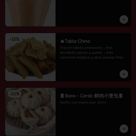
-
15
%
🔥Tabla China
Tres arrollado primavera，tres 
arrollado jamon y queso ，tres 
camaron madarin y diez wantan frito.
-
51
%
🧧Baos - Cerdo 鲜肉小笼包🧧
hecho con mano pan chino