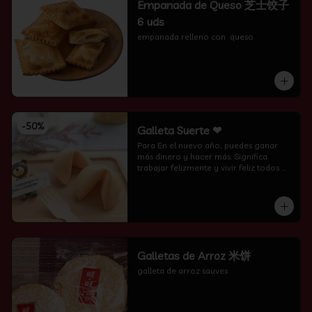
Empanada de Queso 芝士饺子
6 uds
empanada relleno con  queso
-
50
%
Galleta Suerte ❤
Para En el nuevo año, puedes ganar 
más dinero y hacer más. Significa 
trabajar felizmente y vivir feliz todos 
los días.
Galletas de Arroz 米饼
galleta de arroz sauves