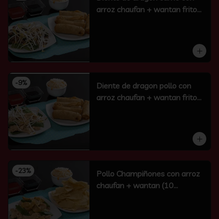
arroz chaufan + wantan frito
(10 un)
-
9
%
Diente de dragon pollo con
arroz chaufan + wantan frito
(10 un)
-
23
%
Pollo Champiñones con arroz
chaufan + wantan (10
unidades)