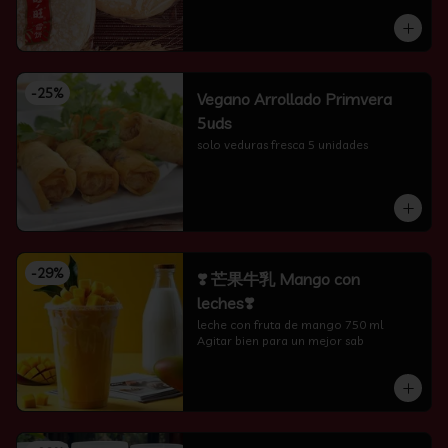
-
25
%
Vegano Arrollado Primvera
5uds
solo veduras fresca 5 unidades
-
29
%
❣️ 芒果牛乳 Mango con
leches❣️
leche con fruta de mango 750 ml 
Agitar bien para un mejor sab