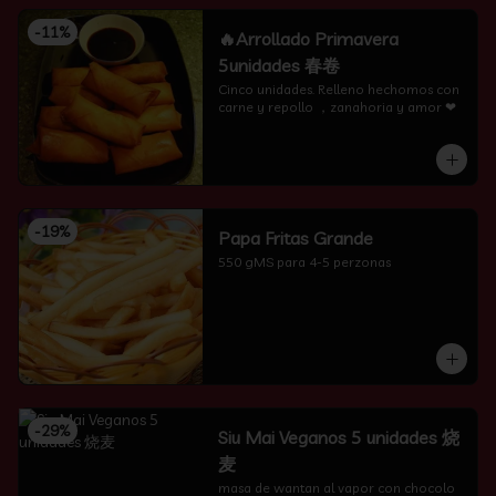
-
11
%
🔥Arrollado Primavera
5unidades 春卷
Cinco unidades. Relleno hechomos con 
carne y repollo ，zanahoria y amor ❤
-
19
%
Papa Fritas Grande
550 gMS para 4-5 perzonas
-
29
%
Siu Mai Veganos 5 unidades 烧
麦
masa de wantan al vapor con chocolo 