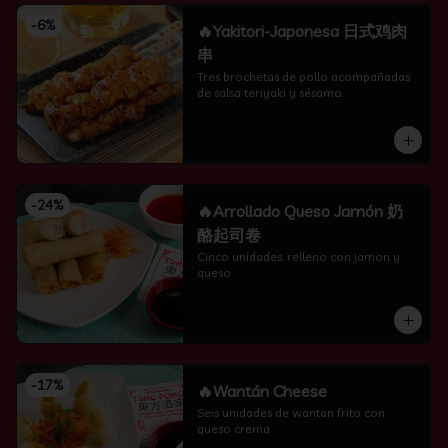
-
6
%
🔥Yakitori-Japonesa 日式鸡肉
串
Tres brochetas de pollo acompañadas 
de salsa teriyaki y sésamo.
-
24
%
🔥Arrollado Queso Jamón 奶
酪起司卷
Cinco unidades. relleno con jamon y 
queso
-
17
%
🔥Wantán Cheese
Seis unidades de wantan frito con 
queso crema