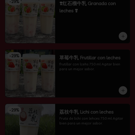
-
29
%
❣️红石榴牛乳 Granada con
leches ❣️
-
29
%
草莓牛乳 Frutillar con leches
frutillar con lcehs 750 ml Agitar bien 
para un mejor sabor.
-
29
%
荔枝牛乳 Lichi con leches
Fruta de lichi con lehces 750 ml Agitar 
bien para un mejor sabor.