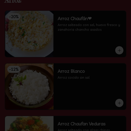
Arroz
-
20
%
Arroz Chaufán❤
Arroz salteado con sal, huevo fresco y 
zanahoria chancho asados
-
12
%
Arroz Blanco
Arroz cocido sin sal
Arroz Chaufan Veduras
Arroz salteado con algas chinas, 