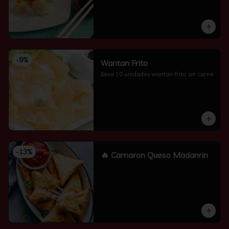
-
9
%
Wantan Frito
lleva 10 unidades wantan frito sin carne
-
13
%
🔥 Camaron Queso Madanrin