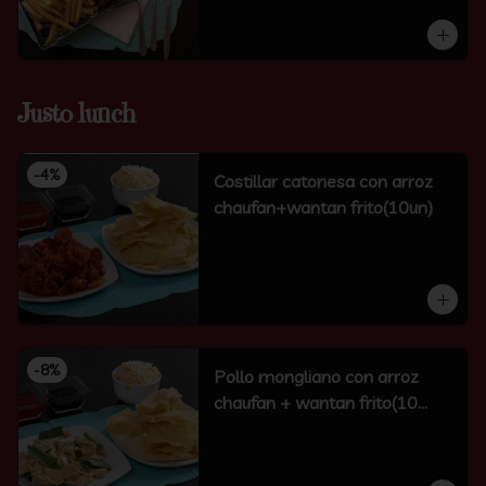
Justo lunch
-
4
%
Costillar catonesa con arroz
chaufan+wantan frito(10un)
-
8
%
Pollo mongliano con arroz
chaufan + wantan frito(10
unidades)