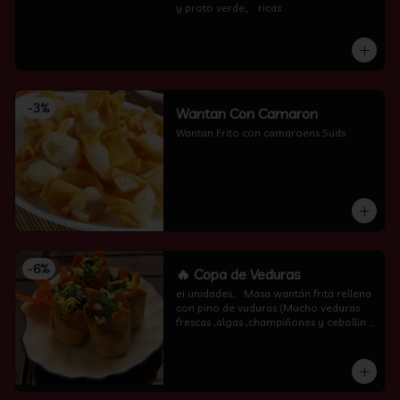
y proto verde。 ricas
-
3
%
Wantan Con Camaron
Wantan Frito con camaroens 5uds
-
6
%
🔥 Copa de Veduras
ei unidades..   Masa wantán frita rellena 
con pino de vuduras (Mucho veduras 
frescas ,algas ,champiñones y cebollin  
por encima )