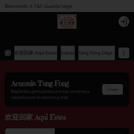
Bienvenido A T&F Guardia Vieja
Abrir menu de navegación
Login
¿Dónde quieres pedir?
欢迎回家 Aqui Estas
Salsas
Tung Fong Days 2x1
Ap
Acumula
Tung Fong
Únete
Regístrate, gana puntos con tus compras y
canjealos por productos y más
欢迎回家 Aqui Estas