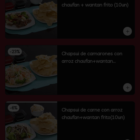
chaufan + wantan frito (10un)
-
23
%
Chapsui de camarones con
arroz chaufan+wantan
frito(10un)
-
6
%
Chapsui de carne con arroz
chaufan+wantan frito(10un)