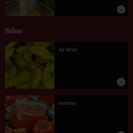
Salsas
Ají Verde
Ketchup