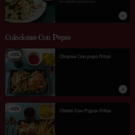
arrollados primavera
Colaciones Con Papas
-
42
%
Chapsui Con papa fritas
-
42
%
Chiten Con Papas Fritas