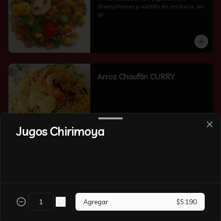
champiñones y surtido de verduras. sin 
aji
Arroz Chaufán CURRY
Jugos Chirimoya
Arroz Chaufán Camarón
Arroz salteado con mucho  camarón y 
verduras
Agregar
$5.190