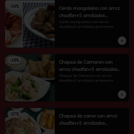
-
19
%
Cerdo mongoliano con arroz
chuafan+5 arrollados
primavera
Cerdo mongoliano con arroz 
chuafan+5 arrollados primavera
-
18
%
Chapsui de Camaron con
arroz chuafan+5 arrollados
primavera
Chapsui de Camaron con arroz 
chuafan+5 arrollados primavera
-
27
%
Chapsui de carne con arroz
chuafan+5 arrollados
primavera