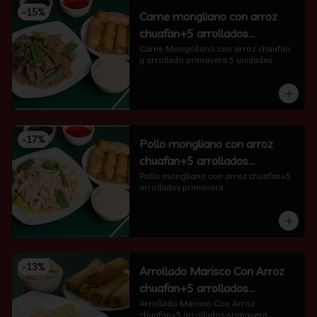
-
15
%
Carne mongliano con arroz
chuafan+5 arrollados
primavera
Carne Mongoliano con arroz chaufan 
y arrollado primavera 5 unidades.
-
17
%
Pollo mongliano con arroz
chuafan+5 arrollados
primavera
Pollo mongliano con arroz chuafan+5 
arrollados primavera
-
13
%
Arrollado Marisco Con Arroz
chuafan+5 arrollados
primavera
Arrollado Marisco Con Arroz 
chuafan+5 arrollados primavera