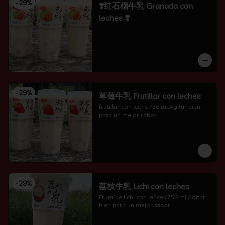
-
29
%
❣️红石榴牛乳 Granada con
leches ❣️
-
29
%
草莓牛乳 Frutillar con leches
frutillar con lcehs 750 ml Agitar bien 
para un mejor sabor.
-
29
%
荔枝牛乳 Lichi con leches
Fruta de lichi con lehces 750 ml Agitar 
bien para un mejor sabor.