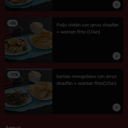
-
0
%
Pollo chitén con arroz chaufan
+ wantan frito (10un)
-
23
%
Surtido mongoliano con arroz
chaufan + wantan frito(10un)