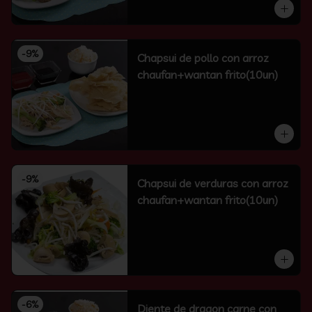
-
9
%
Chapsui de pollo con arroz
chaufan+wantan frito(10un)
-
9
%
Chapsui de verduras con arroz
chaufan+wantan frito(10un)
-
6
%
Diente de dragon carne con