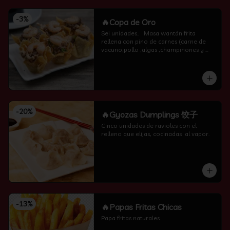
-
3
%
🔥Copa de Oro
Sei unidades..   Masa wantán frita 
rellena con pino de carnes (carne de 
vacuno,pollo ,algas ,champiñones y 
camarón por encima )
-
20
%
🔥Gyozas Dumplings 饺子
Cinco unidades de ravioles con el 
relleno que elijas, cocinadas  al vapor.
-
13
%
🔥Papas Fritas Chicas
Papa fritas naturales