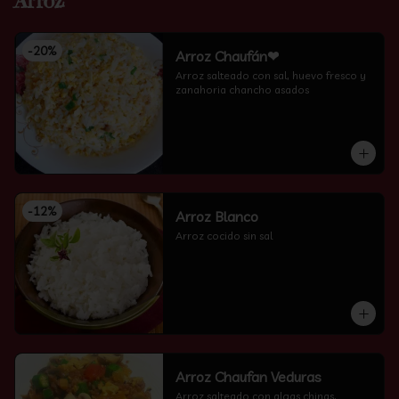
Arroz
-
20
%
Arroz Chaufán❤
Arroz salteado con sal, huevo fresco y 
zanahoria chancho asados
-
12
%
Arroz Blanco
Arroz cocido sin sal
Arroz Chaufan Veduras
Arroz salteado con algas chinas, 