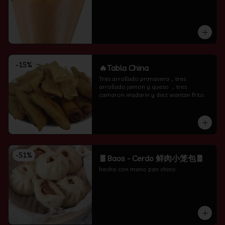
-
15
%
🔥Tabla China
Tres arrollado primavera，tres 
arrollado jamon y queso ，tres 
camaron madarin y diez wantan frito.
-
51
%
🧧Baos - Cerdo 鲜肉小笼包🧧
hecho con mano pan chino