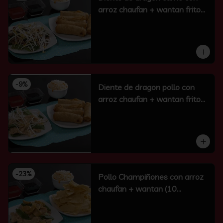
arroz chaufan + wantan frito
(10 un)
-
9
%
Diente de dragon pollo con
arroz chaufan + wantan frito
(10 un)
-
23
%
Pollo Champiñones con arroz
chaufan + wantan (10
unidades)