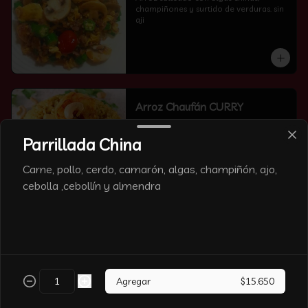
champiñones y surtido de verduras. sin 
aji
Arroz Chaufán CURRY
Parrillada China
Carne, pollo, cerdo, camarón, algas, champiñón, ajo,
cebolla ,cebollín y almendra
Arroz Chaufán Camarón
Arroz salteado con mucho  camarón y 
verduras
Agregar
$15.650