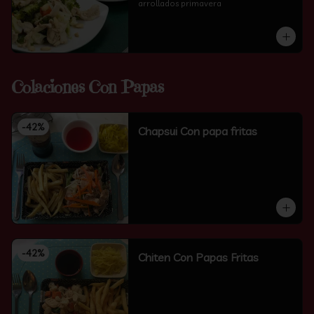
arrollados primavera
Colaciones Con Papas
-
42
%
Chapsui Con papa fritas
-
42
%
Chiten Con Papas Fritas