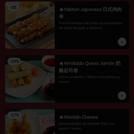
-
6
%
🔥Yakitori-Japonesa 日式鸡肉
串
Tres brochetas de pollo acompañadas 
de salsa teriyaki y sésamo.
-
24
%
🔥Arrollado Queso Jamón 奶
酪起司卷
Cinco unidades. relleno con jamon y 
queso
-
17
%
🔥Wantán Cheese
Seis unidades de wantan frito con 
queso crema