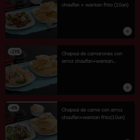
chaufan + wantan frito (10un)
-
23
%
Chapsui de camarones con
arroz chaufan+wantan
frito(10un)
-
6
%
Chapsui de carne con arroz
chaufan+wantan frito(10un)