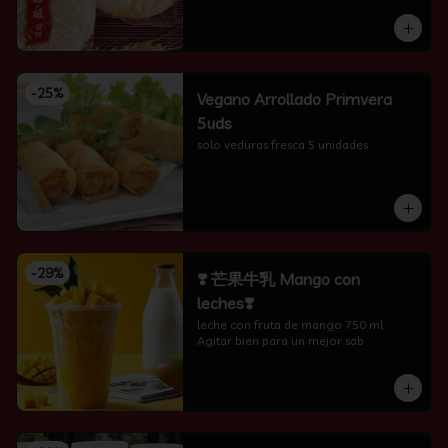
-
25
%
Vegano Arrollado Primvera
5uds
solo veduras fresca 5 unidades
-
29
%
❣️ 芒果牛乳 Mango con
leches❣️
leche con fruta de mango 750 ml 
Agitar bien para un mejor sab