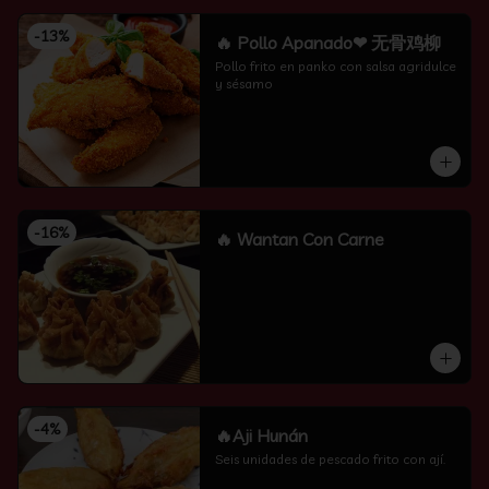
-
13
%
🔥 Pollo Apanado❤ 无骨鸡柳
Pollo frito en panko con salsa agridulce 
y sésamo
-
16
%
🔥 Wantan Con Carne
-
4
%
🔥Aji Hunán
Seis unidades de pescado frito con ají.