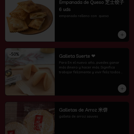
Empanada de Queso 芝士饺子
6 uds
empanada relleno con  queso
-
50
%
Galleta Suerte ❤
Para En el nuevo año, puedes ganar 
más dinero y hacer más. Significa 
trabajar felizmente y vivir feliz todos 
los días.
Galletas de Arroz 米饼
galleta de arroz sauves