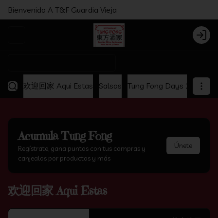
Bienvenido A T&F Guardia Vieja
Abrir menu de navegación
Login
¿Dónde quieres pedir?
欢迎回家 Aqui Estas
Salsas
Tung Fong Days 2x1
Ap
Acumula
Tung Fong
Únete
Regístrate, gana puntos con tus compras y
canjealos por productos y más
欢迎回家 Aqui Estas