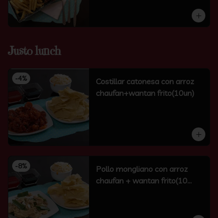
Justo lunch
-
4
%
Costillar catonesa con arroz
chaufan+wantan frito(10un)
-
8
%
Pollo mongliano con arroz
chaufan + wantan frito(10
unidades)