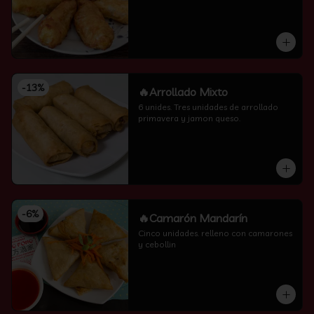
-
13
%
🔥Arrollado Mixto
6 unides. Tres unidades de arrollado 
primavera y jamon queso.
-
6
%
🔥Camarón Mandarín
Cinco unidades. relleno con camarones 
y cebollin