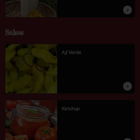
Salsas
Ají Verde
Ketchup