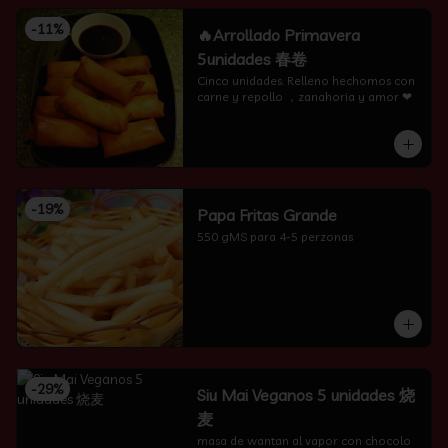
-
11
%
🔥Arrollado Primavera
5unidades 春卷
Cinco unidades. Relleno hechomos con 
carne y repollo ，zanahoria y amor ❤
-
19
%
Papa Fritas Grande
550 gMS para 4-5 perzonas
-
29
%
Siu Mai Veganos 5 unidades 烧
麦
masa de wantan al vapor con chocolo 