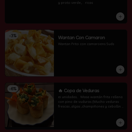
y proto verde。 ricas
-
3
%
Wantan Con Camaron
Wantan Frito con camaroens 5uds
-
6
%
🔥 Copa de Veduras
ei unidades..   Masa wantán frita rellena 
con pino de vuduras (Mucho veduras 
frescas ,algas ,champiñones y cebollin  
por encima )