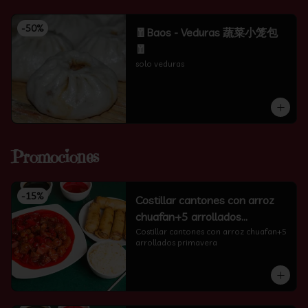
-
50
%
🧧Baos - Veduras 蔬菜小笼包
🧧
solo veduras
Promociones
-
15
%
Costillar cantones con arroz
chuafan+5 arrollados
primavera
Costillar cantones con arroz chuafan+5 
arrollados primavera