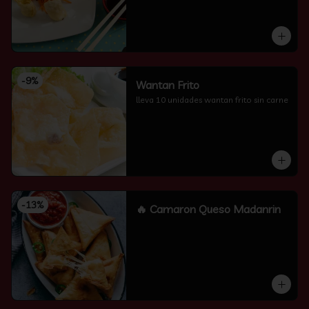
-
9
%
Wantan Frito
lleva 10 unidades wantan frito sin carne
-
13
%
🔥 Camaron Queso Madanrin