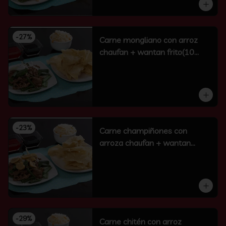
-
27
%
Carne mongliano con arroz
chaufan + wantan frito(10
unidades)
-
23
%
Carne champiñones con
arroza chaufan + wantan
frito(10 un)
-
29
%
Carne chitén con arroz