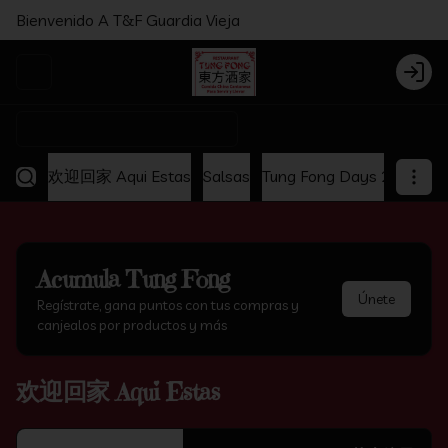
Bienvenido A T&F Guardia Vieja
Abrir menu de navegación
Login
¿Dónde quieres pedir?
欢迎回家 Aqui Estas
Salsas
Tung Fong Days 2x1
Ap
Acumula
Tung Fong
Únete
Regístrate, gana puntos con tus compras y
canjealos por productos y más
欢迎回家 Aqui Estas