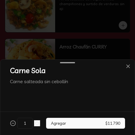
champiñones y surtido de verduras. sin 
aji
Arroz Chaufán CURRY
Carne Sola
Carne salteada sin cebollín
Arroz Chaufán Camarón
Arroz salteado con mucho  camarón y 
verduras
Agregar
$11.790