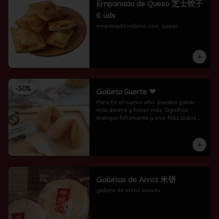
Empanada de Queso 芝士饺子
6 uds
empanada relleno con  queso
-
50
%
Galleta Suerte ❤
Para En el nuevo año, puedes ganar 
más dinero y hacer más. Significa 
trabajar felizmente y vivir feliz todos 
los días.
Galletas de Arroz 米饼
galleta de arroz sauves