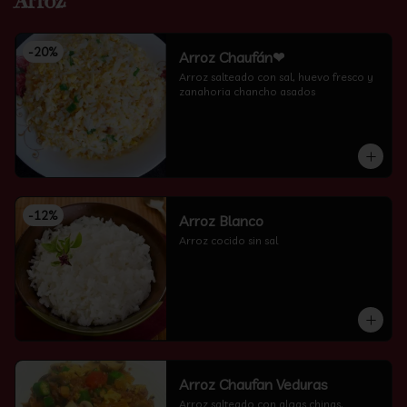
Arroz
-
20
%
Arroz Chaufán❤
Arroz salteado con sal, huevo fresco y 
zanahoria chancho asados
-
12
%
Arroz Blanco
Arroz cocido sin sal
Arroz Chaufan Veduras
Arroz salteado con algas chinas, 