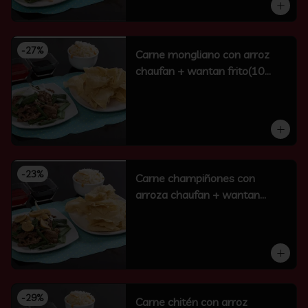
-
27
%
Carne mongliano con arroz
chaufan + wantan frito(10
unidades)
-
23
%
Carne champiñones con
arroza chaufan + wantan
frito(10 un)
-
29
%
Carne chitén con arroz