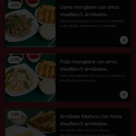
-
15
%
Carne mongliano con arroz
chuafan+5 arrollados
primavera
Carne Mongoliano con arroz chaufan 
y arrollado primavera 5 unidades.
-
17
%
Pollo mongliano con arroz
chuafan+5 arrollados
primavera
Pollo mongliano con arroz chuafan+5 
arrollados primavera
-
13
%
Arrollado Marisco Con Arroz
chuafan+5 arrollados
primavera
Arrollado Marisco Con Arroz 
chuafan+5 arrollados primavera