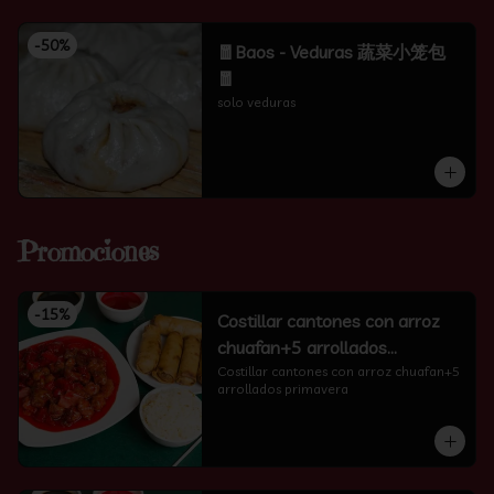
-
50
%
🧧Baos - Veduras 蔬菜小笼包
🧧
solo veduras
Promociones
-
15
%
Costillar cantones con arroz
chuafan+5 arrollados
primavera
Costillar cantones con arroz chuafan+5 
arrollados primavera