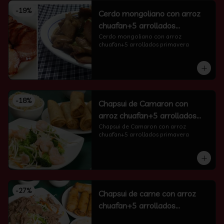
-
19
%
Cerdo mongoliano con arroz
chuafan+5 arrollados
primavera
Cerdo mongoliano con arroz 
chuafan+5 arrollados primavera
-
18
%
Chapsui de Camaron con
arroz chuafan+5 arrollados
primavera
Chapsui de Camaron con arroz 
chuafan+5 arrollados primavera
-
27
%
Chapsui de carne con arroz
chuafan+5 arrollados
primavera