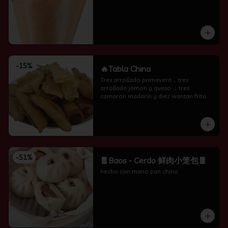
-
15
%
🔥Tabla China
Tres arrollado primavera，tres 
arrollado jamon y queso ，tres 
camaron madarin y diez wantan frito.
-
51
%
🧧Baos - Cerdo 鲜肉小笼包🧧
hecho con mano pan chino