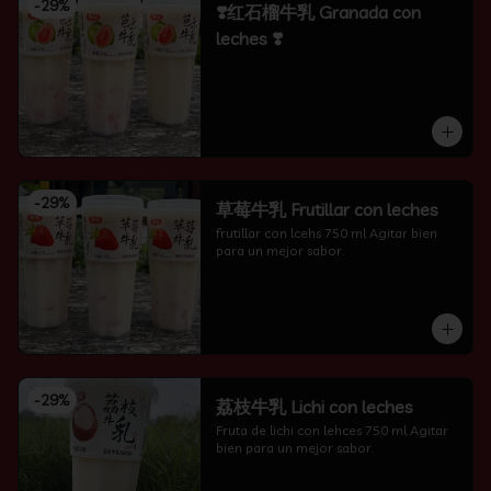
-
29
%
❣️红石榴牛乳 Granada con
leches ❣️
-
29
%
草莓牛乳 Frutillar con leches
frutillar con lcehs 750 ml Agitar bien 
para un mejor sabor.
-
29
%
荔枝牛乳 Lichi con leches
Fruta de lichi con lehces 750 ml Agitar 
bien para un mejor sabor.