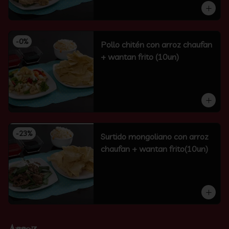
-
0
%
Pollo chitén con arroz chaufan
+ wantan frito (10un)
-
23
%
Surtido mongoliano con arroz
chaufan + wantan frito(10un)