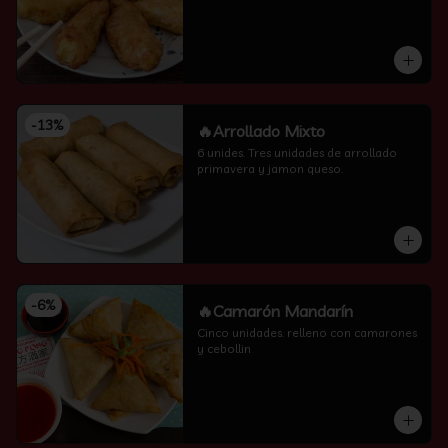
-
13
%
🔥Arrollado Mixto
6 unides. Tres unidades de arrollado 
primavera y jamon queso.
-
6
%
🔥Camarón Mandarín
Cinco unidades. relleno con camarones 
y cebollin