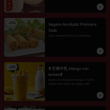
-
25
%
Vegano Arrollado Primvera
5uds
solo veduras fresca 5 unidades
-
29
%
❣️ 芒果牛乳 Mango con
leches❣️
leche con fruta de mango 750 ml 
Agitar bien para un mejor sab