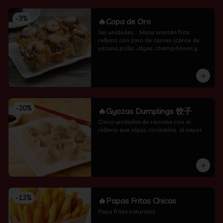
-
3
%
🔥Copa de Oro
Sei unidades..   Masa wantán frita 
rellena con pino de carnes (carne de 
vacuno,pollo ,algas ,champiñones y 
camarón por encima )
-
20
%
🔥Gyozas Dumplings 饺子
Cinco unidades de ravioles con el 
relleno que elijas, cocinadas  al vapor.
-
13
%
🔥Papas Fritas Chicas
Papa fritas naturales