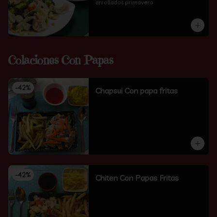
arrollados primavera
Colaciones Con Papas
-
42
%
Chapsui Con papa fritas
-
42
%
Chiten Con Papas Fritas