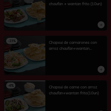
chaufan + wantan frito (10un)
-
23
%
Chapsui de camarones con
arroz chaufan+wantan
frito(10un)
-
6
%
Chapsui de carne con arroz
chaufan+wantan frito(10un)