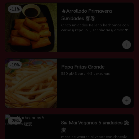
-
11
%
🔥Arrollado Primavera
5unidades 春卷
Cinco unidades. Relleno hechomos con 
carne y repollo ，zanahoria y amor ❤
-
19
%
Papa Fritas Grande
550 gMS para 4-5 perzonas
-
29
%
Siu Mai Veganos 5 unidades 烧
麦
masa de wantan al vapor con chocolo 