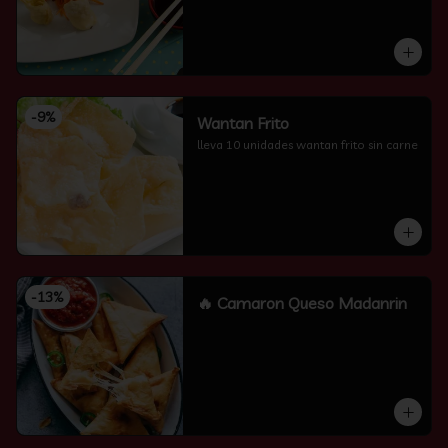
-
9
%
Wantan Frito
lleva 10 unidades wantan frito sin carne
-
13
%
🔥 Camaron Queso Madanrin