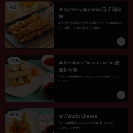
-
6
%
🔥Yakitori-Japonesa 日式鸡肉
串
Tres brochetas de pollo acompañadas 
de salsa teriyaki y sésamo.
-
24
%
🔥Arrollado Queso Jamón 奶
酪起司卷
Cinco unidades. relleno con jamon y 
queso
-
17
%
🔥Wantán Cheese
Seis unidades de wantan frito con 
queso crema