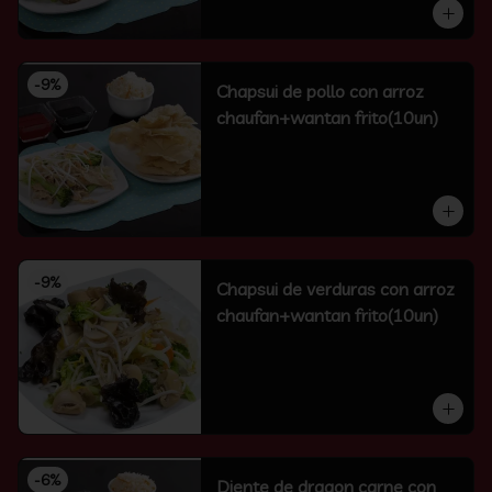
-
9
%
Chapsui de pollo con arroz
chaufan+wantan frito(10un)
-
9
%
Chapsui de verduras con arroz
chaufan+wantan frito(10un)
-
6
%
Diente de dragon carne con