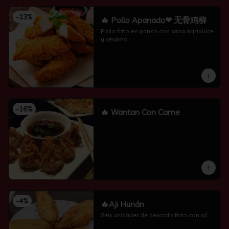
-
13
%
🔥 Pollo Apanado❤ 无骨鸡柳
Pollo frito en panko con salsa agridulce 
y sésamo
-
16
%
🔥 Wantan Con Carne
-
4
%
🔥Aji Hunán
Seis unidades de pescado frito con ají.