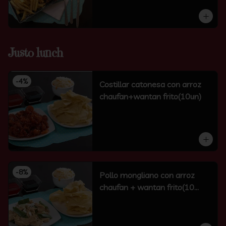
Justo lunch
-
4
%
Costillar catonesa con arroz
chaufan+wantan frito(10un)
-
8
%
Pollo mongliano con arroz
chaufan + wantan frito(10
unidades)