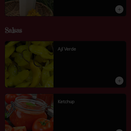
Salsas
Ají Verde
Ketchup