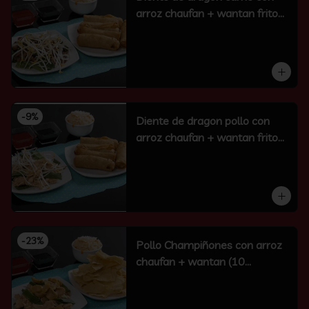
arroz chaufan + wantan frito
(10 un)
-
9
%
Diente de dragon pollo con
arroz chaufan + wantan frito
(10 un)
-
23
%
Pollo Champiñones con arroz
chaufan + wantan (10
unidades)