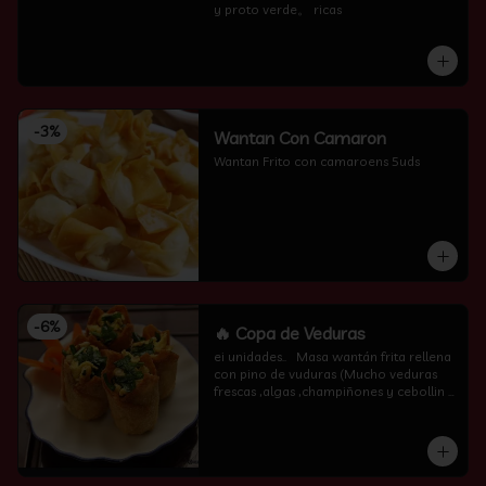
y proto verde。 ricas
-
3
%
Wantan Con Camaron
Wantan Frito con camaroens 5uds
-
6
%
🔥 Copa de Veduras
ei unidades..   Masa wantán frita rellena 
con pino de vuduras (Mucho veduras 
frescas ,algas ,champiñones y cebollin  
por encima )