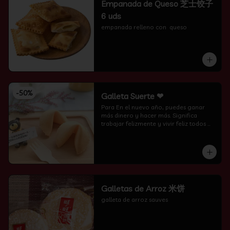
Empanada de Queso 芝士饺子
6 uds
empanada relleno con  queso
-
50
%
Galleta Suerte ❤
Para En el nuevo año, puedes ganar 
más dinero y hacer más. Significa 
trabajar felizmente y vivir feliz todos 
los días.
Galletas de Arroz 米饼
galleta de arroz sauves