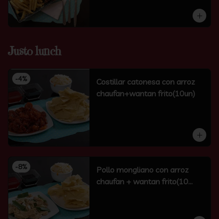
Justo lunch
-
4
%
Costillar catonesa con arroz
chaufan+wantan frito(10un)
-
8
%
Pollo mongliano con arroz
chaufan + wantan frito(10
unidades)