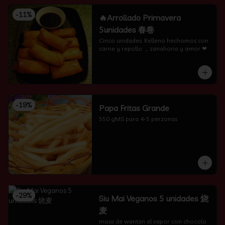
-
11
%
🔥Arrollado Primavera
5unidades 春卷
Cinco unidades. Relleno hechomos con 
carne y repollo ，zanahoria y amor ❤
-
19
%
Papa Fritas Grande
550 gMS para 4-5 perzonas
-
29
%
Siu Mai Veganos 5 unidades 烧
麦
masa de wantan al vapor con chocolo 