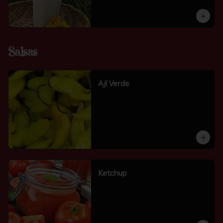
Salsas
Ají Verde
Ketchup