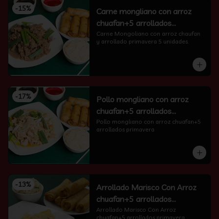
-
15
%
Carne mongliano con arroz
chuafan+5 arrollados
primavera
Carne Mongoliano con arroz chaufan 
y arrollado primavera 5 unidades.
-
17
%
Pollo mongliano con arroz
chuafan+5 arrollados
primavera
Pollo mongliano con arroz chuafan+5 
arrollados primavera
-
13
%
Arrollado Marisco Con Arroz
chuafan+5 arrollados
primavera
Arrollado Marisco Con Arroz 
chuafan+5 arrollados primavera