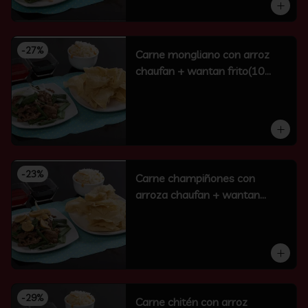
-
27
%
Carne mongliano con arroz
chaufan + wantan frito(10
unidades)
-
23
%
Carne champiñones con
arroza chaufan + wantan
frito(10 un)
-
29
%
Carne chitén con arroz