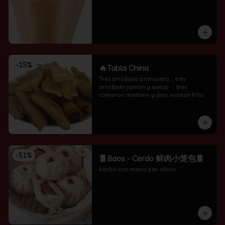
-
15
%
🔥Tabla China
Tres arrollado primavera，tres 
arrollado jamon y queso ，tres 
camaron madarin y diez wantan frito.
-
51
%
🧧Baos - Cerdo 鲜肉小笼包🧧
hecho con mano pan chino