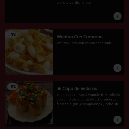
y proto verde。 ricas
-
3
%
Wantan Con Camaron
Wantan Frito con camaroens 5uds
-
6
%
🔥 Copa de Veduras
ei unidades..   Masa wantán frita rellena 
con pino de vuduras (Mucho veduras 
frescas ,algas ,champiñones y cebollin  
por encima )