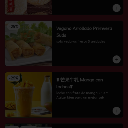
-
25
%
Vegano Arrollado Primvera
5uds
solo veduras fresca 5 unidades
-
29
%
❣️ 芒果牛乳 Mango con
leches❣️
leche con fruta de mango 750 ml 
Agitar bien para un mejor sab