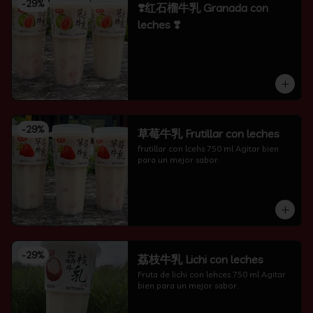
-
29
%
❣️红石榴牛乳 Granada con
leches ❣️
-
29
%
草莓牛乳 Frutillar con leches
frutillar con lcehs 750 ml Agitar bien 
para un mejor sabor.
-
29
%
荔枝牛乳 Lichi con leches
Fruta de lichi con lehces 750 ml Agitar 
bien para un mejor sabor.