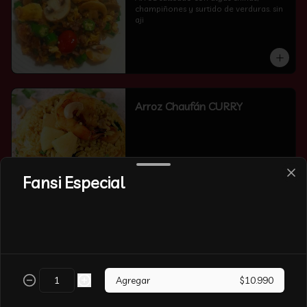
champiñones y surtido de verduras. sin 
aji
Arroz Chaufán CURRY
Fansi Especial
Arroz Chaufán Camarón
Arroz salteado con mucho  camarón y 
verduras
Agregar
$10.990