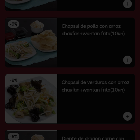
-
9
%
Chapsui de pollo con arroz
chaufan+wantan frito(10un)
-
9
%
Chapsui de verduras con arroz
chaufan+wantan frito(10un)
-
6
%
Diente de dragon carne con