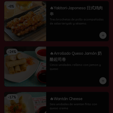
-
6
%
🔥Yakitori-Japonesa 日式鸡肉
串
Tres brochetas de pollo acompañadas 
de salsa teriyaki y sésamo.
-
24
%
🔥Arrollado Queso Jamón 奶
酪起司卷
Cinco unidades. relleno con jamon y 
queso
-
17
%
🔥Wantán Cheese
Seis unidades de wantan frito con 
queso crema