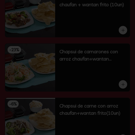
chaufan + wantan frito (10un)
-
23
%
Chapsui de camarones con
arroz chaufan+wantan
frito(10un)
-
6
%
Chapsui de carne con arroz
chaufan+wantan frito(10un)