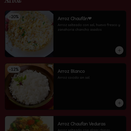
Arroz
-
20
%
Arroz Chaufán❤
Arroz salteado con sal, huevo fresco y 
zanahoria chancho asados
-
12
%
Arroz Blanco
Arroz cocido sin sal
Arroz Chaufan Veduras
Arroz salteado con algas chinas, 