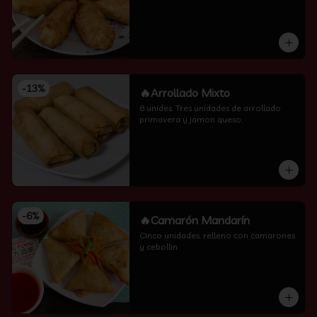
-
13
%
🔥Arrollado Mixto
6 unides. Tres unidades de arrollado 
primavera y jamon queso.
-
6
%
🔥Camarón Mandarín
Cinco unidades. relleno con camarones 
y cebollin