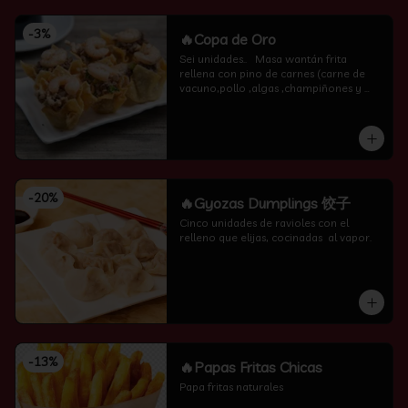
-
3
%
🔥Copa de Oro
Sei unidades..   Masa wantán frita 
rellena con pino de carnes (carne de 
vacuno,pollo ,algas ,champiñones y 
camarón por encima )
-
20
%
🔥Gyozas Dumplings 饺子
Cinco unidades de ravioles con el 
relleno que elijas, cocinadas  al vapor.
-
13
%
🔥Papas Fritas Chicas
Papa fritas naturales