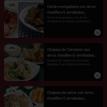
-
19
%
Cerdo mongoliano con arroz
chuafan+5 arrollados
primavera
Cerdo mongoliano con arroz 
chuafan+5 arrollados primavera
-
18
%
Chapsui de Camaron con
arroz chuafan+5 arrollados
primavera
Chapsui de Camaron con arroz 
chuafan+5 arrollados primavera
-
27
%
Chapsui de carne con arroz
chuafan+5 arrollados
primavera