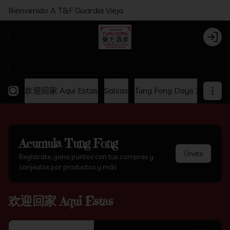
Bienvenido A T&F Guardia Vieja
Abrir menu de navegación
Login
¿Dónde quieres pedir?
欢迎回家 Aqui Estas
Salsas
Tung Fong Days 2x1
Ap
Acumula
Tung Fong
Únete
Regístrate, gana puntos con tus compras y
canjealos por productos y más
欢迎回家 Aqui Estas