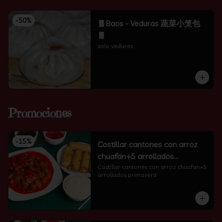
-
50
%
🧧Baos - Veduras 蔬菜小笼包
🧧
solo veduras
Promociones
-
15
%
Costillar cantones con arroz
chuafan+5 arrollados
primavera
Costillar cantones con arroz chuafan+5 
arrollados primavera