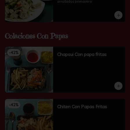
arrollados primavera
Colaciones Con Papas
-
42
%
Chapsui Con papa fritas
-
42
%
Chiten Con Papas Fritas