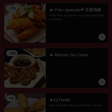
-
13
%
🔥 Pollo Apanado❤ 无骨鸡柳
Pollo frito en panko con salsa agridulce 
y sésamo
-
16
%
🔥 Wantan Con Carne
-
4
%
🔥Aji Hunán
Seis unidades de pescado frito con ají.