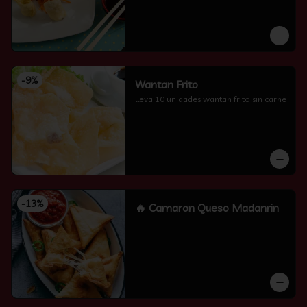
-
9
%
Wantan Frito
lleva 10 unidades wantan frito sin carne
-
13
%
🔥 Camaron Queso Madanrin