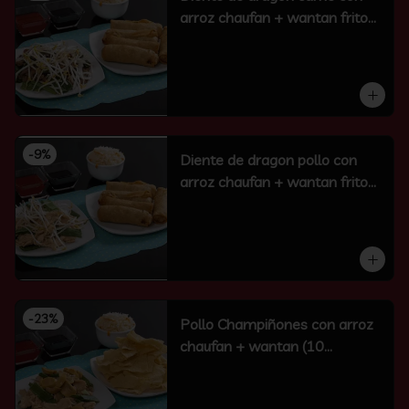
arroz chaufan + wantan frito
(10 un)
-
9
%
Diente de dragon pollo con
arroz chaufan + wantan frito
(10 un)
-
23
%
Pollo Champiñones con arroz
chaufan + wantan (10
unidades)