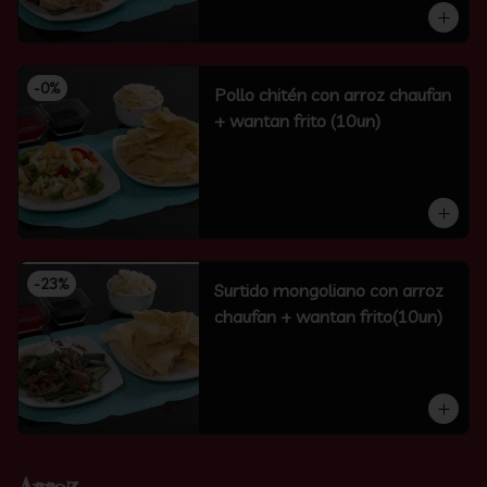
-
0
%
Pollo chitén con arroz chaufan
+ wantan frito (10un)
-
23
%
Surtido mongoliano con arroz
chaufan + wantan frito(10un)